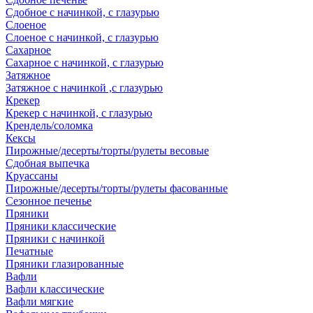
Сдобное с начинкой, с глазурью
Слоеное
Слоеное с начинкой, с глазурью
Сахарное
Сахарное с начинкой, с глазурью
Затяжное
Затяжное с начинкой ,с глазурью
Крекер
Крекер с начинкой, с глазурью
Крендель/соломка
Кексы
Пирожные/десерты/торты/рулеты весовые
Сдобная выпечка
Круассаны
Пирожные/десерты/торты/рулеты фасованные
Сезонное печенье
Пряники
Пряники классические
Пряники с начинкой
Печатные
Пряники глазированные
Вафли
Вафли классические
Вафли мягкие