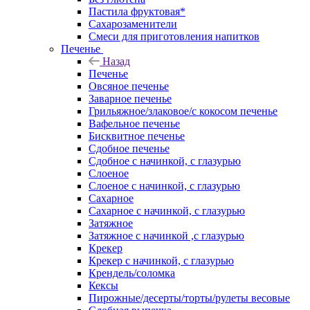
Пастила фруктовая*
Сахарозаменители
Смеси для приготовления напитков
Печенье
Назад
Печенье
Овсяное печенье
Заварное печенье
Грильяжное/злаковое/с кокосом печенье
Вафельное печенье
Бисквитное печенье
Сдобное печенье
Сдобное с начинкой, с глазурью
Слоеное
Слоеное с начинкой, с глазурью
Сахарное
Сахарное с начинкой, с глазурью
Затяжное
Затяжное с начинкой ,с глазурью
Крекер
Крекер с начинкой, с глазурью
Крендель/соломка
Кексы
Пирожные/десерты/торты/рулеты весовые