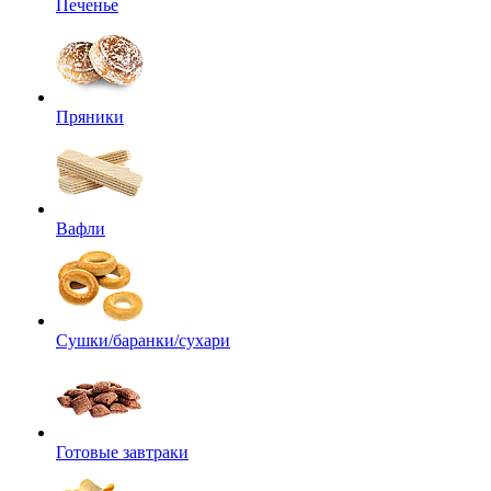
Печенье
Пряники
Вафли
Сушки/баранки/сухари
Готовые завтраки