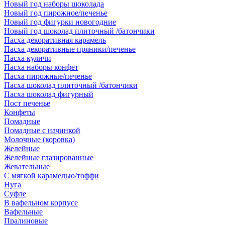
Новый год наборы шоколада
Новый год пирожное/печенье
Новый год фигурки новогодние
Новый год шоколад плиточный /батончики
Пасха декоративная карамель
Пасха декоративные пряники/печенье
Пасха куличи
Пасха наборы конфет
Пасха пирожные/печенье
Пасха шоколад плиточный /батончики
Пасха шоколад фигурный
Пост печенье
Конфеты
Помадные
Помадные с начинкой
Молочные (коровка)
Желейные
Желейные глазированные
Жевательные
С мягкой карамелью/тоффи
Нуга
Суфле
В вафельном корпусе
Вафельные
Пралиновые