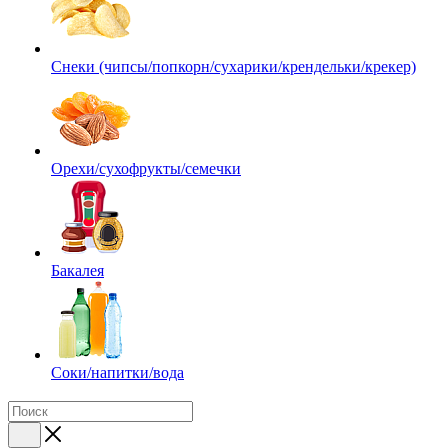
Снеки (чипсы/попкорн/сухарики/крендельки/крекер)
Орехи/сухофрукты/семечки
Бакалея
Соки/напитки/вода