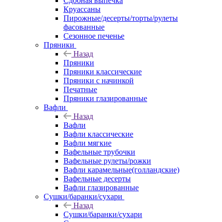
Сдобная выпечка
Круассаны
Пирожные/десерты/торты/рулеты
фасованные
Сезонное печенье
Пряники
Назад
Пряники
Пряники классические
Пряники с начинкой
Печатные
Пряники глазированные
Вафли
Назад
Вафли
Вафли классические
Вафли мягкие
Вафельные трубочки
Вафельные рулеты/рожки
Вафли карамельные(голландские)
Вафельные десерты
Вафли глазированные
Сушки/баранки/сухари
Назад
Сушки/баранки/сухари