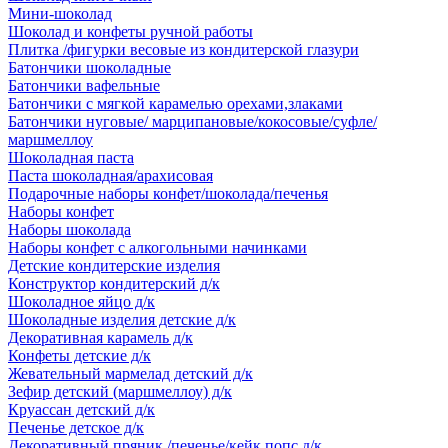
Мини-шоколад
Шоколад и конфеты ручной работы
Плитка /фигурки весовые из кондитерской глазури
Батончики шоколадные
Батончики вафельные
Батончики с мягкой карамелью орехами,злаками
Батончики нуговые/ марципановые/кокосовые/суфле/
маршмеллоу
Шоколадная паста
Паста шоколадная/арахисовая
Подарочные наборы конфет/шоколада/печенья
Наборы конфет
Наборы шоколада
Наборы конфет с алкогольными начинками
Детские кондитерские изделия
Конструктор кондитерский д/к
Шоколадное яйцо д/к
Шоколадные изделия детские д/к
Декоративная карамель д/к
Конфеты детские д/к
Жевательный мармелад детский д/к
Зефир детский (маршмеллоу) д/к
Круассан детский д/к
Печенье детское д/к
Декоративный пряник /печенье/кейк попс д/к