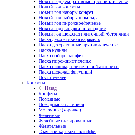
Новый год декоративные пряники/печенье
Новый год конфеты
Новый год наборы конфет
Новый год наборы шоколада
Новый год пирожное/печенье
Новый год фигурки новогодние
Новый год шоколад плиточный /батончики
Пасха декоративная карамель
Пасха декоративные пряники/печенье
Пасха куличи
Пасха наборы конфет
Пасха пирожные/печенье
Пасха шоколад плиточный /батончики
Пасха шоколад фигурный
Пост печенье
Конфеты
Назад
Конфеты
Помадные
Помадные с начинкой
Молочные (коровка)
Желейные
Желейные глазированные
Жевательные
С мягкой карамелью/тоффи