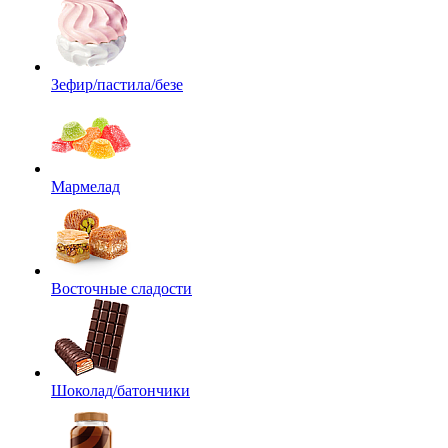
Зефир/пастила/безе
Мармелад
Восточные сладости
Шоколад/батончики