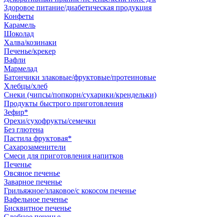
Здоровое питание/диабетическая продукция
Конфеты
Карамель
Шоколад
Халва/козинаки
Печенье/крекер
Вафли
Мармелад
Батончики злаковые/фруктовые/протеиновые
Хлебцы/хлеб
Снеки (чипсы/попкорн/сухарики/крендельки)
Продукты быстрого приготовления
Зефир*
Орехи/сухофрукты/семечки
Без глютена
Пастила фруктовая*
Сахарозаменители
Смеси для приготовления напитков
Печенье
Овсяное печенье
Заварное печенье
Грильяжное/злаковое/с кокосом печенье
Вафельное печенье
Бисквитное печенье
Сдобное печенье