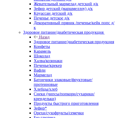
Жевательный мармелад детский д/к
Зефир детский (маршмеллоу) д/к
Круассан детский д/к
Печенье детское д/к
Декоративный пряник /печенье/кейк попс д/
к
Здоровое питание/диабетическая продукция
Назад
Здоровое питание/диабетическая продукция
Конфеты
Карамель
Шоколад
Халва/козинаки
Печенье/крекер
Вафли
Мармелад
Батончики злаковые/фруктовые/
протеиновые
Хлебцы/хлеб
Снеки (чипсы/попкорн/сухарики/
крендельки)
Продукты быстрого приготовления
Зефир*
Орехи/сухофрукты/семечки
Без глютена