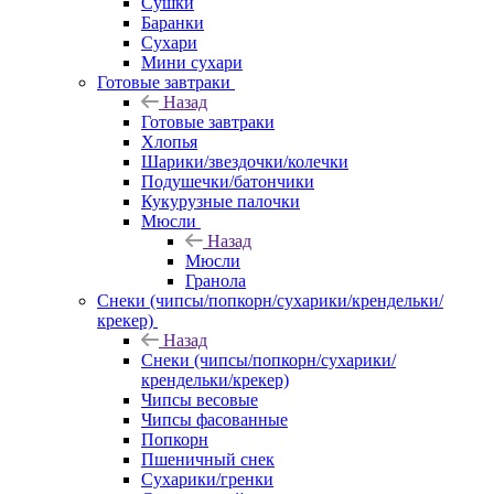
Сушки
Баранки
Сухари
Мини сухари
Готовые завтраки
Назад
Готовые завтраки
Хлопья
Шарики/звездочки/колечки
Подушечки/батончики
Кукурузные палочки
Мюсли
Назад
Мюсли
Гранола
Снеки (чипсы/попкорн/сухарики/крендельки/
крекер)
Назад
Снеки (чипсы/попкорн/сухарики/
крендельки/крекер)
Чипсы весовые
Чипсы фасованные
Попкорн
Пшеничный снек
Сухарики/гренки