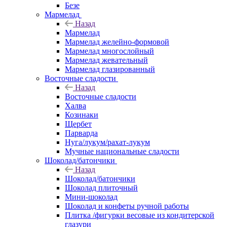
Безе
Мармелад
Назад
Мармелад
Мармелад желейно-формовой
Мармелад многослойный
Мармелад жевательный
Мармелад глазированный
Восточные сладости
Назад
Восточные сладости
Халва
Козинаки
Щербет
Парварда
Нуга/лукум/рахат-лукум
Мучные национальные сладости
Шоколад/батончики
Назад
Шоколад/батончики
Шоколад плиточный
Мини-шоколад
Шоколад и конфеты ручной работы
Плитка /фигурки весовые из кондитерской
глазури