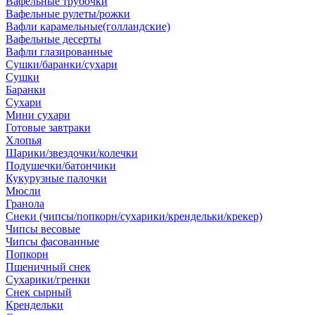
Вафельные трубочки
Вафельные рулеты/рожки
Вафли карамельные(голландские)
Вафельные десерты
Вафли глазированные
Сушки/баранки/сухари
Сушки
Баранки
Сухари
Мини сухари
Готовые завтраки
Хлопья
Шарики/звездочки/колечки
Подушечки/батончики
Кукурузные палочки
Мюсли
Гранола
Снеки (чипсы/попкорн/сухарики/крендельки/крекер)
Чипсы весовые
Чипсы фасованные
Попкорн
Пшеничный снек
Сухарики/гренки
Снек сырный
Крендельки