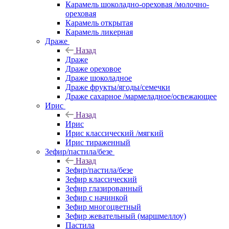
Карамель шоколадно-ореховая /молочно-
ореховая
Карамель открытая
Карамель ликерная
Драже
Назад
Драже
Драже ореховое
Драже шоколадное
Драже фрукты/ягоды/семечки
Драже сахарное /мармеладное/освежающее
Ирис
Назад
Ирис
Ирис классический /мягкий
Ирис тираженный
Зефир/пастила/безе
Назад
Зефир/пастила/безе
Зефир классический
Зефир глазированный
Зефир с начинкой
Зефир многоцветный
Зефир жевательный (маршмеллоу)
Пастила