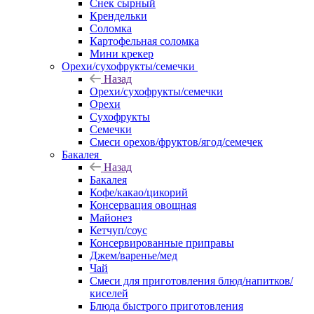
Снек сырный
Крендельки
Соломка
Картофельная соломка
Мини крекер
Орехи/сухофрукты/семечки
Назад
Орехи/сухофрукты/семечки
Орехи
Сухофрукты
Семечки
Смеси орехов/фруктов/ягод/семечек
Бакалея
Назад
Бакалея
Кофе/какао/цикорий
Консервация овощная
Майонез
Кетчуп/соус
Консервированные приправы
Джем/варенье/мед
Чай
Смеси для приготовления блюд/напитков/
киселей
Блюда быстрого приготовления