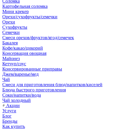
Соломка
Картофельная соломка
Мини крекер
Орехи/сухофрукты/семечки
Орехи
Сухофрукты
Семечки
Смеси орехов/фруктов/ягод/семечек
Бакалея
Кофе/какао/цикорий
Консервация овощная
Майонез
Кетчуп/соус
Консервированные приправы
Джем/варенье/мед
Чай
Смеси для приготовления блюд/напитков/киселей
Блюда быстрого приготовления
Соки/напитки/вода
Чай холодный
Акции
Услуги
Блог
Бренды
Как купить