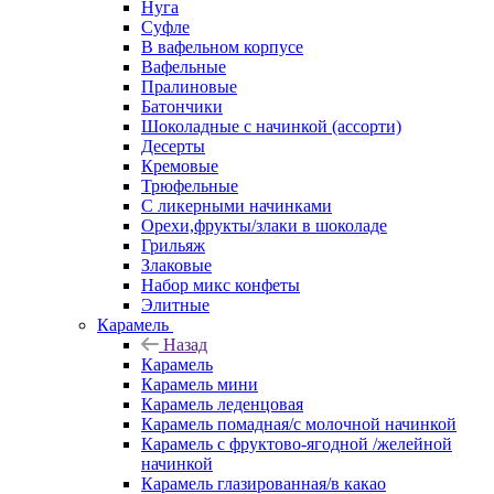
Нуга
Суфле
В вафельном корпусе
Вафельные
Пралиновые
Батончики
Шоколадные с начинкой (ассорти)
Десерты
Кремовые
Трюфельные
С ликерными начинками
Орехи,фрукты/злаки в шоколаде
Грильяж
Злаковые
Набор микс конфеты
Элитные
Карамель
Назад
Карамель
Карамель мини
Карамель леденцовая
Карамель помадная/с молочной начинкой
Карамель с фруктово-ягодной /желейной
начинкой
Карамель глазированная/в какао