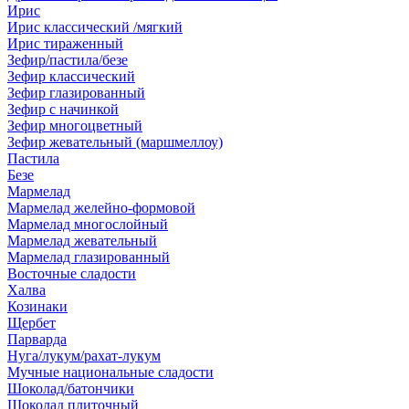
Ирис
Ирис классический /мягкий
Ирис тираженный
Зефир/пастила/безе
Зефир классический
Зефир глазированный
Зефир с начинкой
Зефир многоцветный
Зефир жевательный (маршмеллоу)
Пастила
Безе
Мармелад
Мармелад желейно-формовой
Мармелад многослойный
Мармелад жевательный
Мармелад глазированный
Восточные сладости
Халва
Козинаки
Щербет
Парварда
Нуга/лукум/рахат-лукум
Мучные национальные сладости
Шоколад/батончики
Шоколад плиточный