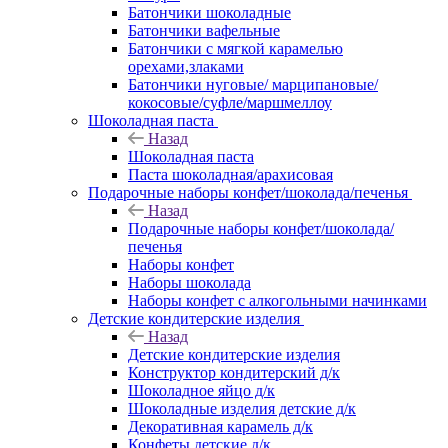
Батончики шоколадные
Батончики вафельные
Батончики с мягкой карамелью
орехами,злаками
Батончики нуговые/ марципановые/
кокосовые/суфле/маршмеллоу
Шоколадная паста
Назад
Шоколадная паста
Паста шоколадная/арахисовая
Подарочные наборы конфет/шоколада/печенья
Назад
Подарочные наборы конфет/шоколада/
печенья
Наборы конфет
Наборы шоколада
Наборы конфет с алкогольными начинками
Детские кондитерские изделия
Назад
Детские кондитерские изделия
Конструктор кондитерский д/к
Шоколадное яйцо д/к
Шоколадные изделия детские д/к
Декоративная карамель д/к
Конфеты детские д/к