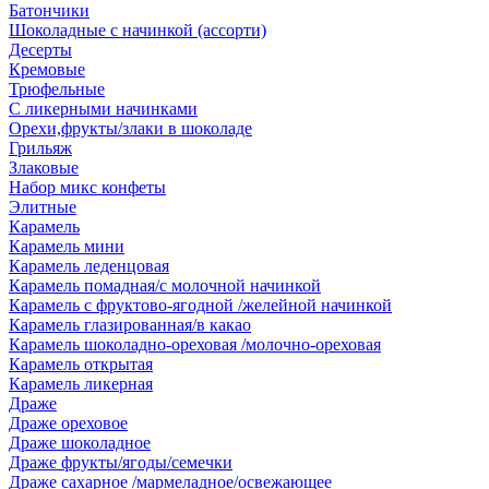
Батончики
Шоколадные с начинкой (ассорти)
Десерты
Кремовые
Трюфельные
С ликерными начинками
Орехи,фрукты/злаки в шоколаде
Грильяж
Злаковые
Набор микс конфеты
Элитные
Карамель
Карамель мини
Карамель леденцовая
Карамель помадная/с молочной начинкой
Карамель с фруктово-ягодной /желейной начинкой
Карамель глазированная/в какао
Карамель шоколадно-ореховая /молочно-ореховая
Карамель открытая
Карамель ликерная
Драже
Драже ореховое
Драже шоколадное
Драже фрукты/ягоды/семечки
Драже сахарное /мармеладное/освежающее