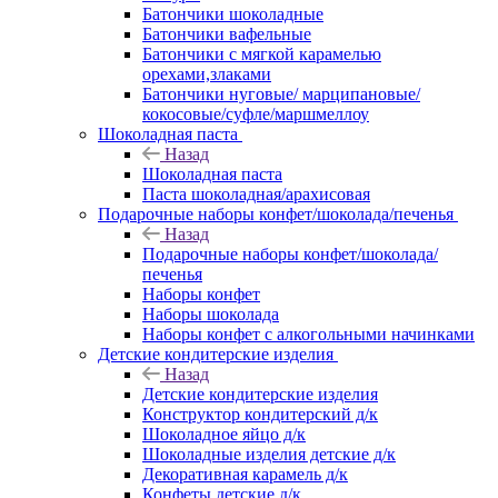
Батончики шоколадные
Батончики вафельные
Батончики с мягкой карамелью
орехами,злаками
Батончики нуговые/ марципановые/
кокосовые/суфле/маршмеллоу
Шоколадная паста
Назад
Шоколадная паста
Паста шоколадная/арахисовая
Подарочные наборы конфет/шоколада/печенья
Назад
Подарочные наборы конфет/шоколада/
печенья
Наборы конфет
Наборы шоколада
Наборы конфет с алкогольными начинками
Детские кондитерские изделия
Назад
Детские кондитерские изделия
Конструктор кондитерский д/к
Шоколадное яйцо д/к
Шоколадные изделия детские д/к
Декоративная карамель д/к
Конфеты детские д/к