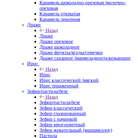
Карамель шоколадно-ореховая /молочно-
ореховая
Карамель открытая
Карамель ликерная
Драже
Назад
Драже
Драже ореховое
Драже шоколадное
Драже фрукты/ягоды/семечки
Драже сахарное /мармеладное/освежающее
Ирис
Назад
Ирис
Ирис классический /мягкий
Ирис тираженный
Зефир/пастила/безе
Назад
Зефир/пастила/безе
Зефир классический
Зефир глазированный
Зефир с начинкой
Зефир многоцветный
Зефир жевательный (маршмеллоу)
Пастила