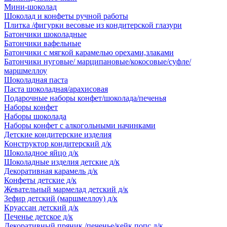
Мини-шоколад
Шоколад и конфеты ручной работы
Плитка /фигурки весовые из кондитерской глазури
Батончики шоколадные
Батончики вафельные
Батончики с мягкой карамелью орехами,злаками
Батончики нуговые/ марципановые/кокосовые/суфле/
маршмеллоу
Шоколадная паста
Паста шоколадная/арахисовая
Подарочные наборы конфет/шоколада/печенья
Наборы конфет
Наборы шоколада
Наборы конфет с алкогольными начинками
Детские кондитерские изделия
Конструктор кондитерский д/к
Шоколадное яйцо д/к
Шоколадные изделия детские д/к
Декоративная карамель д/к
Конфеты детские д/к
Жевательный мармелад детский д/к
Зефир детский (маршмеллоу) д/к
Круассан детский д/к
Печенье детское д/к
Декоративный пряник /печенье/кейк попс д/к