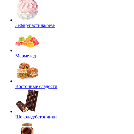
Зефир/пастила/безе
Мармелад
Восточные сладости
Шоколад/батончики