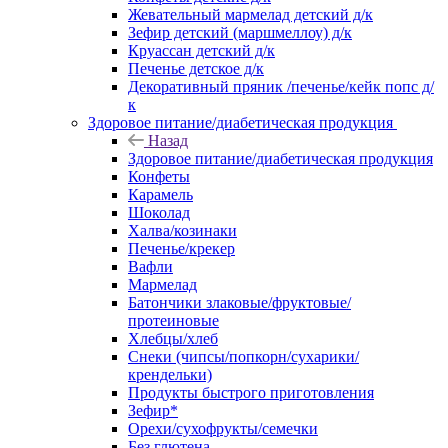
Жевательный мармелад детский д/к
Зефир детский (маршмеллоу) д/к
Круассан детский д/к
Печенье детское д/к
Декоративный пряник /печенье/кейк попс д/
к
Здоровое питание/диабетическая продукция
Назад
Здоровое питание/диабетическая продукция
Конфеты
Карамель
Шоколад
Халва/козинаки
Печенье/крекер
Вафли
Мармелад
Батончики злаковые/фруктовые/
протеиновые
Хлебцы/хлеб
Снеки (чипсы/попкорн/сухарики/
крендельки)
Продукты быстрого приготовления
Зефир*
Орехи/сухофрукты/семечки
Без глютена