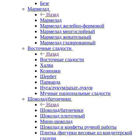
Безе
Мармелад
Назад
Мармелад
Мармелад желейно-формовой
Мармелад многослойный
Мармелад жевательный
Мармелад глазированный
Восточные сладости
Назад
Восточные сладости
Халва
Козинаки
Щербет
Парварда
Нуга/лукум/рахат-лукум
Мучные национальные сладости
Шоколад/батончики
Назад
Шоколад/батончики
Шоколад плиточный
Мини-шоколад
Шоколад и конфеты ручной работы
Плитка /фигурки весовые из кондитерской
глазури