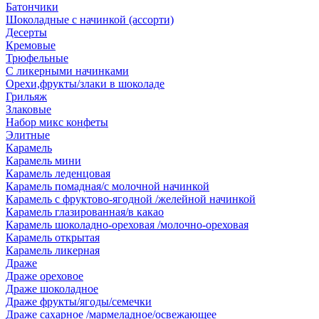
Батончики
Шоколадные с начинкой (ассорти)
Десерты
Кремовые
Трюфельные
С ликерными начинками
Орехи,фрукты/злаки в шоколаде
Грильяж
Злаковые
Набор микс конфеты
Элитные
Карамель
Карамель мини
Карамель леденцовая
Карамель помадная/с молочной начинкой
Карамель с фруктово-ягодной /желейной начинкой
Карамель глазированная/в какао
Карамель шоколадно-ореховая /молочно-ореховая
Карамель открытая
Карамель ликерная
Драже
Драже ореховое
Драже шоколадное
Драже фрукты/ягоды/семечки
Драже сахарное /мармеладное/освежающее