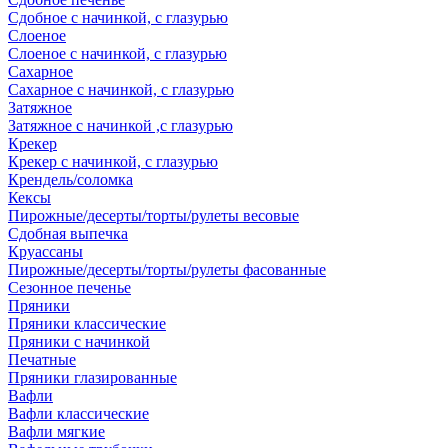
Сдобное с начинкой, с глазурью
Слоеное
Слоеное с начинкой, с глазурью
Сахарное
Сахарное с начинкой, с глазурью
Затяжное
Затяжное с начинкой ,с глазурью
Крекер
Крекер с начинкой, с глазурью
Крендель/соломка
Кексы
Пирожные/десерты/торты/рулеты весовые
Сдобная выпечка
Круассаны
Пирожные/десерты/торты/рулеты фасованные
Сезонное печенье
Пряники
Пряники классические
Пряники с начинкой
Печатные
Пряники глазированные
Вафли
Вафли классические
Вафли мягкие