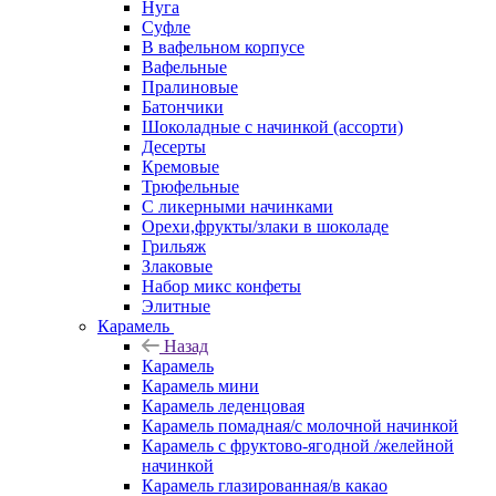
Нуга
Суфле
В вафельном корпусе
Вафельные
Пралиновые
Батончики
Шоколадные с начинкой (ассорти)
Десерты
Кремовые
Трюфельные
С ликерными начинками
Орехи,фрукты/злаки в шоколаде
Грильяж
Злаковые
Набор микс конфеты
Элитные
Карамель
Назад
Карамель
Карамель мини
Карамель леденцовая
Карамель помадная/с молочной начинкой
Карамель с фруктово-ягодной /желейной
начинкой
Карамель глазированная/в какао