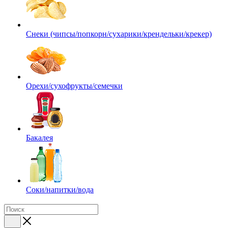
Снеки (чипсы/попкорн/сухарики/крендельки/крекер)
Орехи/сухофрукты/семечки
Бакалея
Соки/напитки/вода