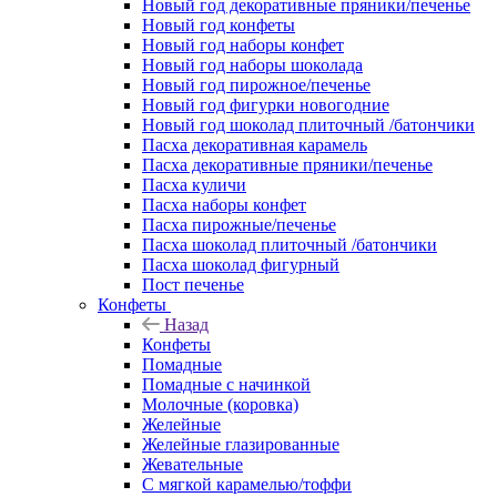
Новый год декоративные пряники/печенье
Новый год конфеты
Новый год наборы конфет
Новый год наборы шоколада
Новый год пирожное/печенье
Новый год фигурки новогодние
Новый год шоколад плиточный /батончики
Пасха декоративная карамель
Пасха декоративные пряники/печенье
Пасха куличи
Пасха наборы конфет
Пасха пирожные/печенье
Пасха шоколад плиточный /батончики
Пасха шоколад фигурный
Пост печенье
Конфеты
Назад
Конфеты
Помадные
Помадные с начинкой
Молочные (коровка)
Желейные
Желейные глазированные
Жевательные
С мягкой карамелью/тоффи