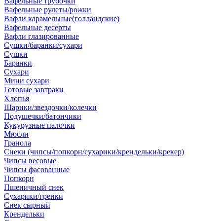
Вафельные трубочки
Вафельные рулеты/рожки
Вафли карамельные(голландские)
Вафельные десерты
Вафли глазированные
Сушки/баранки/сухари
Сушки
Баранки
Сухари
Мини сухари
Готовые завтраки
Хлопья
Шарики/звездочки/колечки
Подушечки/батончики
Кукурузные палочки
Мюсли
Гранола
Снеки (чипсы/попкорн/сухарики/крендельки/крекер)
Чипсы весовые
Чипсы фасованные
Попкорн
Пшеничный снек
Сухарики/гренки
Снек сырный
Крендельки