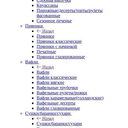
Сдобная выпечка
Круассаны
Пирожные/десерты/торты/рулеты
фасованные
Сезонное печенье
Пряники
Назад
Пряники
Пряники классические
Пряники с начинкой
Печатные
Пряники глазированные
Вафли
Назад
Вафли
Вафли классические
Вафли мягкие
Вафельные трубочки
Вафельные рулеты/рожки
Вафли карамельные(голландские)
Вафельные десерты
Вафли глазированные
Сушки/баранки/сухари
Назад
Сушки/баранки/сухари