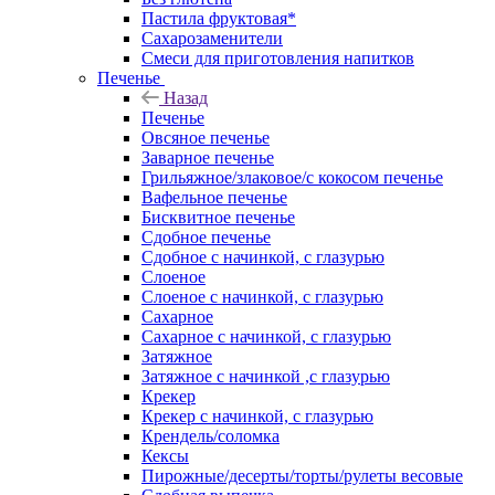
Пастила фруктовая*
Сахарозаменители
Смеси для приготовления напитков
Печенье
Назад
Печенье
Овсяное печенье
Заварное печенье
Грильяжное/злаковое/с кокосом печенье
Вафельное печенье
Бисквитное печенье
Сдобное печенье
Сдобное с начинкой, с глазурью
Слоеное
Слоеное с начинкой, с глазурью
Сахарное
Сахарное с начинкой, с глазурью
Затяжное
Затяжное с начинкой ,с глазурью
Крекер
Крекер с начинкой, с глазурью
Крендель/соломка
Кексы
Пирожные/десерты/торты/рулеты весовые