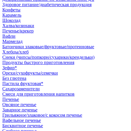
Здоровое питание/диабетическая продукция
Конфеты
Карамель
Шоколад
Халва/козинаки
Печенье/крекер
Вафли
Мармелад
Батончики злаковые/фруктовые/протеиновые
Хлебцы/хлеб
Снеки (чипсы/попкорн/сухарики/крендельки)
Продукты быстрого приготовления
Зефир*
Орехи/сухофрукты/семечки
Без глютена
Пастила фруктовая*
Сахарозаменители
Смеси для приготовления напитков
Печенье
Овсяное печенье
Заварное печенье
Грильяжное/злаковое/с кокосом печенье
Вафельное печенье
Бисквитное печенье
Сдобное печенье