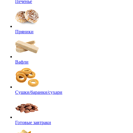
Печенье
Пряники
Вафли
Сушки/баранки/сухари
Готовые завтраки