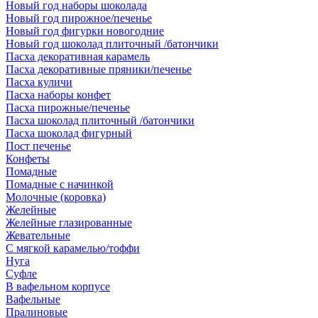
Новый год наборы шоколада
Новый год пирожное/печенье
Новый год фигурки новогодние
Новый год шоколад плиточный /батончики
Пасха декоративная карамель
Пасха декоративные пряники/печенье
Пасха куличи
Пасха наборы конфет
Пасха пирожные/печенье
Пасха шоколад плиточный /батончики
Пасха шоколад фигурный
Пост печенье
Конфеты
Помадные
Помадные с начинкой
Молочные (коровка)
Желейные
Желейные глазированные
Жевательные
С мягкой карамелью/тоффи
Нуга
Суфле
В вафельном корпусе
Вафельные
Пралиновые