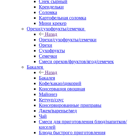
Снек сырный
Крендельки
Соломка
Картофельная соломка
Мини крекер
Орехи/сухофрукты/семечки
Назад
Орехи/сухофрукты/семечки
Орехи
Сухофрукты
Семечки
Смеси орехов/фруктов/ягод/семечек
Бакалея
Назад
Бакалея
Кофе/какао/цикорий
Консервация овощная
Майонез
Кетчуп/соус
Консервированные приправы
Джем/варенье/мед
Чай
Смеси для приготовления блюд/напитков/
киселей
Блюда быстрого приготовления