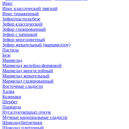
Ирис
Ирис классический /мягкий
Ирис тираженный
Зефир/пастила/безе
Зефир классический
Зефир глазированный
Зефир с начинкой
Зефир многоцветный
Зефир жевательный (маршмеллоу)
Пастила
Безе
Мармелад
Мармелад желейно-формовой
Мармелад многослойный
Мармелад жевательный
Мармелад глазированный
Восточные сладости
Халва
Козинаки
Щербет
Парварда
Нуга/лукум/рахат-лукум
Мучные национальные сладости
Шоколад/батончики
Шоколад плиточный