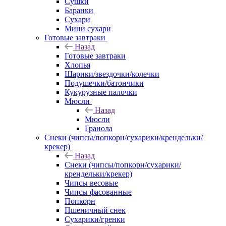
Сушки
Баранки
Сухари
Мини сухари
Готовые завтраки
Назад
Готовые завтраки
Хлопья
Шарики/звездочки/колечки
Подушечки/батончики
Кукурузные палочки
Мюсли
Назад
Мюсли
Гранола
Снеки (чипсы/попкорн/сухарики/крендельки/
крекер)
Назад
Снеки (чипсы/попкорн/сухарики/
крендельки/крекер)
Чипсы весовые
Чипсы фасованные
Попкорн
Пшеничный снек
Сухарики/гренки