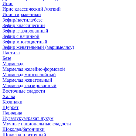
Ирис
Ирис классический /мягкий
Ирис тираженный
Зефир/пастила/безе
Зефир классический
Зефир глазированный
Зефир с начинкой
Зефир многоцветный
Зефир жевательный (маршмеллоу)
Пастила
Безе
Мармелад
Мармелад желейно-формовой
Мармелад многослойный
Мармелад жевательный
Мармелад глазированный
Восточные сладости
Халва
Козинаки
Щербет
Парварда
Нуга/лукум/рахат-лукум
Мучные национальные сладости
Шоколад/батончики
Шоколад плиточный