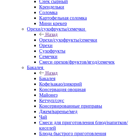
Снек сырный
Крендельки
Соломка
Картофельная соломка
Мини крекер
Орехи/сухофрукты/семечки
Назад
Орехи/сухофрукты/семечки
Орехи
Сухофрукты
Семечки
Смеси орехов/фруктов/ягод/семечек
Бакалея
Назад
Бакалея
Кофе/какао/цикорий
Консервация овощная
Майонез
Кетчуп/соус
Консервированные приправы
Джем/варенье/мед
Чай
Смеси для приготовления блюд/напитков/
киселей
Блюда быстрого приготовления