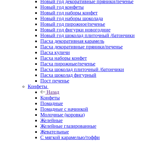
Новый год декоративные пряники/печенье
Новый год конфеты
Новый год наборы конфет
Новый год наборы шоколада
Новый год пирожное/печенье
Новый год фигурки новогодние
Новый год шоколад плиточный /батончики
Пасха декоративная карамель
Пасха декоративные пряники/печенье
Пасха куличи
Пасха наборы конфет
Пасха пирожные/печенье
Пасха шоколад плиточный /батончики
Пасха шоколад фигурный
Пост печенье
Конфеты
Назад
Конфеты
Помадные
Помадные с начинкой
Молочные (коровка)
Желейные
Желейные глазированные
Жевательные
С мягкой карамелью/тоффи