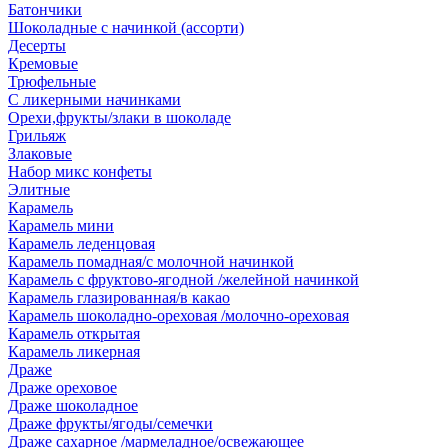
Батончики
Шоколадные с начинкой (ассорти)
Десерты
Кремовые
Трюфельные
С ликерными начинками
Орехи,фрукты/злаки в шоколаде
Грильяж
Злаковые
Набор микс конфеты
Элитные
Карамель
Карамель мини
Карамель леденцовая
Карамель помадная/с молочной начинкой
Карамель с фруктово-ягодной /желейной начинкой
Карамель глазированная/в какао
Карамель шоколадно-ореховая /молочно-ореховая
Карамель открытая
Карамель ликерная
Драже
Драже ореховое
Драже шоколадное
Драже фрукты/ягоды/семечки
Драже сахарное /мармеладное/освежающее