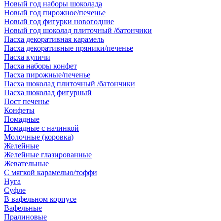
Новый год наборы шоколада
Новый год пирожное/печенье
Новый год фигурки новогодние
Новый год шоколад плиточный /батончики
Пасха декоративная карамель
Пасха декоративные пряники/печенье
Пасха куличи
Пасха наборы конфет
Пасха пирожные/печенье
Пасха шоколад плиточный /батончики
Пасха шоколад фигурный
Пост печенье
Конфеты
Помадные
Помадные с начинкой
Молочные (коровка)
Желейные
Желейные глазированные
Жевательные
С мягкой карамелью/тоффи
Нуга
Суфле
В вафельном корпусе
Вафельные
Пралиновые