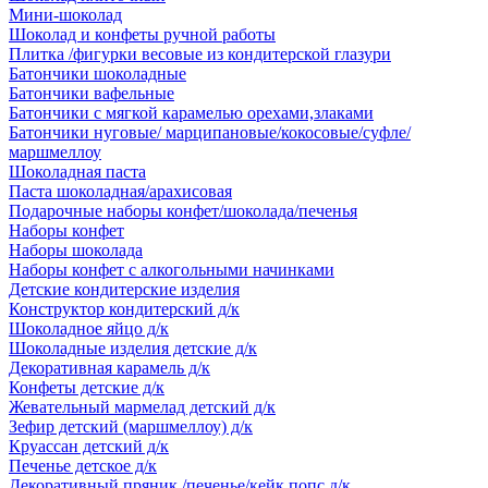
Мини-шоколад
Шоколад и конфеты ручной работы
Плитка /фигурки весовые из кондитерской глазури
Батончики шоколадные
Батончики вафельные
Батончики с мягкой карамелью орехами,злаками
Батончики нуговые/ марципановые/кокосовые/суфле/
маршмеллоу
Шоколадная паста
Паста шоколадная/арахисовая
Подарочные наборы конфет/шоколада/печенья
Наборы конфет
Наборы шоколада
Наборы конфет с алкогольными начинками
Детские кондитерские изделия
Конструктор кондитерский д/к
Шоколадное яйцо д/к
Шоколадные изделия детские д/к
Декоративная карамель д/к
Конфеты детские д/к
Жевательный мармелад детский д/к
Зефир детский (маршмеллоу) д/к
Круассан детский д/к
Печенье детское д/к
Декоративный пряник /печенье/кейк попс д/к