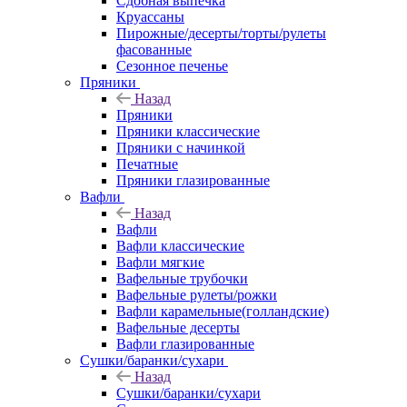
Сдобная выпечка
Круассаны
Пирожные/десерты/торты/рулеты
фасованные
Сезонное печенье
Пряники
Назад
Пряники
Пряники классические
Пряники с начинкой
Печатные
Пряники глазированные
Вафли
Назад
Вафли
Вафли классические
Вафли мягкие
Вафельные трубочки
Вафельные рулеты/рожки
Вафли карамельные(голландские)
Вафельные десерты
Вафли глазированные
Сушки/баранки/сухари
Назад
Сушки/баранки/сухари