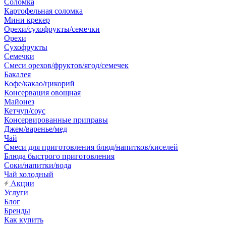
Соломка
Картофельная соломка
Мини крекер
Орехи/сухофрукты/семечки
Орехи
Сухофрукты
Семечки
Смеси орехов/фруктов/ягод/семечек
Бакалея
Кофе/какао/цикорий
Консервация овощная
Майонез
Кетчуп/соус
Консервированные приправы
Джем/варенье/мед
Чай
Смеси для приготовления блюд/напитков/киселей
Блюда быстрого приготовления
Соки/напитки/вода
Чай холодный
Акции
Услуги
Блог
Бренды
Как купить