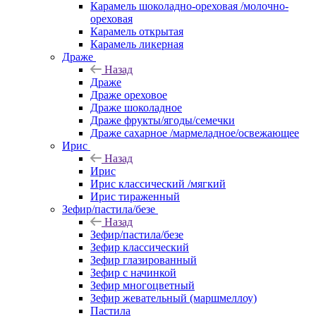
Карамель шоколадно-ореховая /молочно-
ореховая
Карамель открытая
Карамель ликерная
Драже
Назад
Драже
Драже ореховое
Драже шоколадное
Драже фрукты/ягоды/семечки
Драже сахарное /мармеладное/освежающее
Ирис
Назад
Ирис
Ирис классический /мягкий
Ирис тираженный
Зефир/пастила/безе
Назад
Зефир/пастила/безе
Зефир классический
Зефир глазированный
Зефир с начинкой
Зефир многоцветный
Зефир жевательный (маршмеллоу)
Пастила