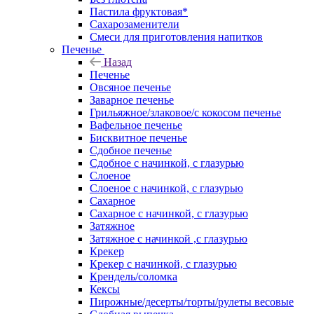
Пастила фруктовая*
Сахарозаменители
Смеси для приготовления напитков
Печенье
Назад
Печенье
Овсяное печенье
Заварное печенье
Грильяжное/злаковое/с кокосом печенье
Вафельное печенье
Бисквитное печенье
Сдобное печенье
Сдобное с начинкой, с глазурью
Слоеное
Слоеное с начинкой, с глазурью
Сахарное
Сахарное с начинкой, с глазурью
Затяжное
Затяжное с начинкой ,с глазурью
Крекер
Крекер с начинкой, с глазурью
Крендель/соломка
Кексы
Пирожные/десерты/торты/рулеты весовые