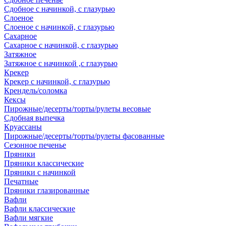
Сдобное с начинкой, с глазурью
Слоеное
Слоеное с начинкой, с глазурью
Сахарное
Сахарное с начинкой, с глазурью
Затяжное
Затяжное с начинкой ,с глазурью
Крекер
Крекер с начинкой, с глазурью
Крендель/соломка
Кексы
Пирожные/десерты/торты/рулеты весовые
Сдобная выпечка
Круассаны
Пирожные/десерты/торты/рулеты фасованные
Сезонное печенье
Пряники
Пряники классические
Пряники с начинкой
Печатные
Пряники глазированные
Вафли
Вафли классические
Вафли мягкие