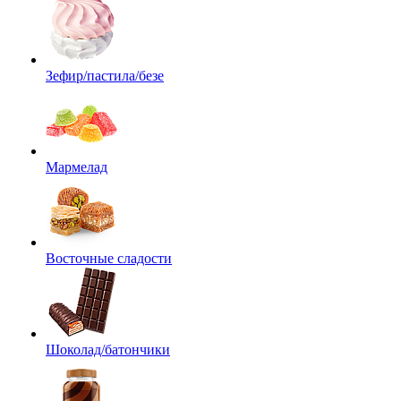
Зефир/пастила/безе
Мармелад
Восточные сладости
Шоколад/батончики