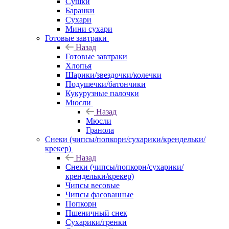
Сушки
Баранки
Сухари
Мини сухари
Готовые завтраки
Назад
Готовые завтраки
Хлопья
Шарики/звездочки/колечки
Подушечки/батончики
Кукурузные палочки
Мюсли
Назад
Мюсли
Гранола
Снеки (чипсы/попкорн/сухарики/крендельки/
крекер)
Назад
Снеки (чипсы/попкорн/сухарики/
крендельки/крекер)
Чипсы весовые
Чипсы фасованные
Попкорн
Пшеничный снек
Сухарики/гренки