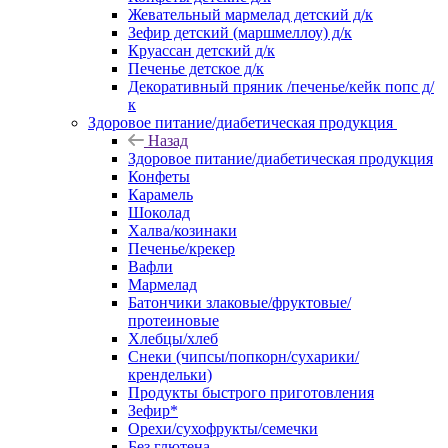
Жевательный мармелад детский д/к
Зефир детский (маршмеллоу) д/к
Круассан детский д/к
Печенье детское д/к
Декоративный пряник /печенье/кейк попс д/
к
Здоровое питание/диабетическая продукция
Назад
Здоровое питание/диабетическая продукция
Конфеты
Карамель
Шоколад
Халва/козинаки
Печенье/крекер
Вафли
Мармелад
Батончики злаковые/фруктовые/
протеиновые
Хлебцы/хлеб
Снеки (чипсы/попкорн/сухарики/
крендельки)
Продукты быстрого приготовления
Зефир*
Орехи/сухофрукты/семечки
Без глютена