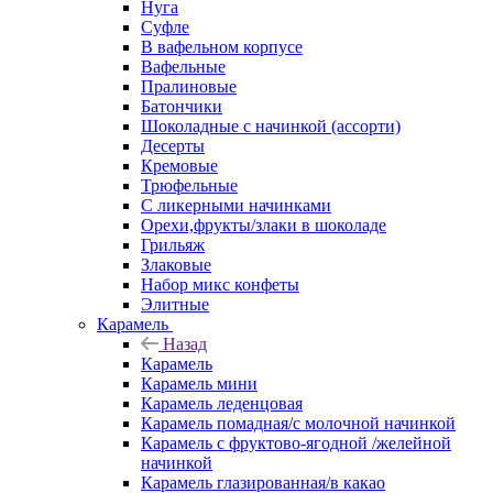
Нуга
Суфле
В вафельном корпусе
Вафельные
Пралиновые
Батончики
Шоколадные с начинкой (ассорти)
Десерты
Кремовые
Трюфельные
С ликерными начинками
Орехи,фрукты/злаки в шоколаде
Грильяж
Злаковые
Набор микс конфеты
Элитные
Карамель
Назад
Карамель
Карамель мини
Карамель леденцовая
Карамель помадная/с молочной начинкой
Карамель с фруктово-ягодной /желейной
начинкой
Карамель глазированная/в какао