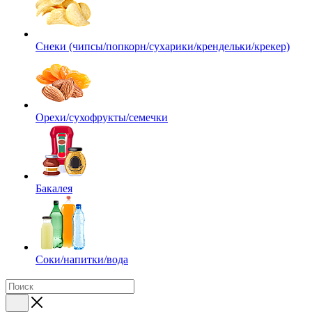
Снеки (чипсы/попкорн/сухарики/крендельки/крекер)
Орехи/сухофрукты/семечки
Бакалея
Соки/напитки/вода