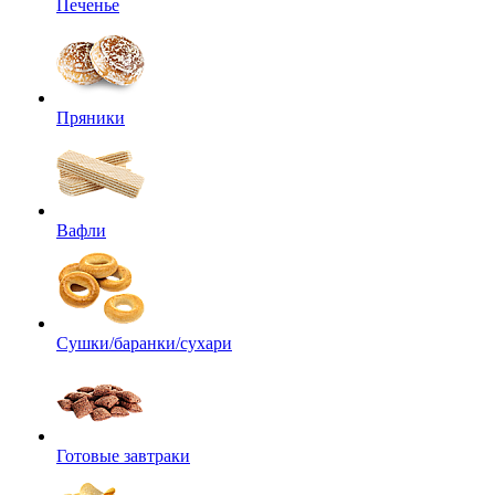
Печенье
Пряники
Вафли
Сушки/баранки/сухари
Готовые завтраки