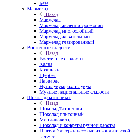
Безе
Мармелад
Назад
Мармелад
Мармелад желейно-формовой
Мармелад многослойный
Мармелад жевательный
Мармелад глазированный
Восточные сладости
Назад
Восточные сладости
Халва
Козинаки
Щербет
Парварда
Нуга/лукум/рахат-лукум
Мучные национальные сладости
Шоколад/батончики
Назад
Шоколад/батончики
Шоколад плиточный
Мини-шоколад
Шоколад и конфеты ручной работы
Плитка /фигурки весовые из кондитерской
глазури