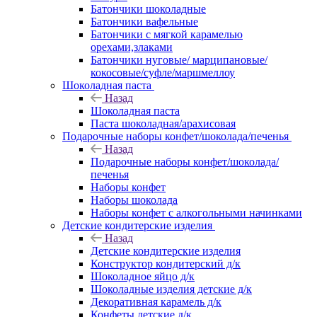
Батончики шоколадные
Батончики вафельные
Батончики с мягкой карамелью
орехами,злаками
Батончики нуговые/ марципановые/
кокосовые/суфле/маршмеллоу
Шоколадная паста
Назад
Шоколадная паста
Паста шоколадная/арахисовая
Подарочные наборы конфет/шоколада/печенья
Назад
Подарочные наборы конфет/шоколада/
печенья
Наборы конфет
Наборы шоколада
Наборы конфет с алкогольными начинками
Детские кондитерские изделия
Назад
Детские кондитерские изделия
Конструктор кондитерский д/к
Шоколадное яйцо д/к
Шоколадные изделия детские д/к
Декоративная карамель д/к
Конфеты детские д/к