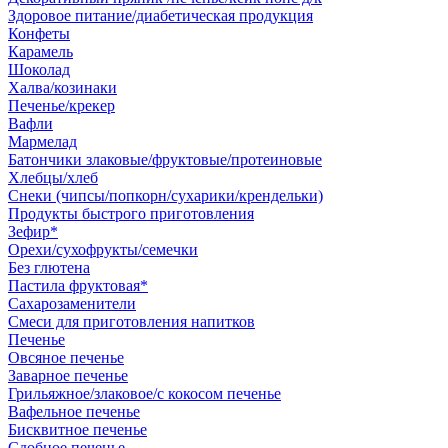
Здоровое питание/диабетическая продукция
Конфеты
Карамель
Шоколад
Халва/козинаки
Печенье/крекер
Вафли
Мармелад
Батончики злаковые/фруктовые/протеиновые
Хлебцы/хлеб
Снеки (чипсы/попкорн/сухарики/крендельки)
Продукты быстрого приготовления
Зефир*
Орехи/сухофрукты/семечки
Без глютена
Пастила фруктовая*
Сахарозаменители
Смеси для приготовления напитков
Печенье
Овсяное печенье
Заварное печенье
Грильяжное/злаковое/с кокосом печенье
Вафельное печенье
Бисквитное печенье
Сдобное печенье