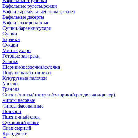
Вафельные трубочки
Вафельные рулеты/рожки
Вафли карамельные(голландские)
Вафельные десерты
Вафли глазированные
Сушки/баранки/сухари
Сушки
Баранки
Сухари
Мини сухари
Готовые завтраки
Хлопья
Шарики/звездочки/колечки
Подушечки/батончики
Кукурузные палочки
Мюсли
Гранола
Снеки (чипсы/попкорн/сухарики/крендельки/крекер)
Чипсы весовые
Чипсы фасованные
Попкорн
Пшеничный снек
Сухарики/гренки
Снек сырный
Крендельки