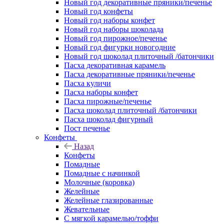
Новый год декоративные пряники/печенье
Новый год конфеты
Новый год наборы конфет
Новый год наборы шоколада
Новый год пирожное/печенье
Новый год фигурки новогодние
Новый год шоколад плиточный /батончики
Пасха декоративная карамель
Пасха декоративные пряники/печенье
Пасха куличи
Пасха наборы конфет
Пасха пирожные/печенье
Пасха шоколад плиточный /батончики
Пасха шоколад фигурный
Пост печенье
Конфеты
Назад
Конфеты
Помадные
Помадные с начинкой
Молочные (коровка)
Желейные
Желейные глазированные
Жевательные
С мягкой карамелью/тоффи