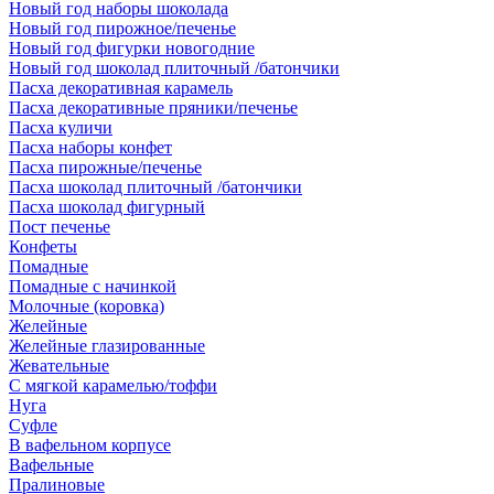
Новый год наборы шоколада
Новый год пирожное/печенье
Новый год фигурки новогодние
Новый год шоколад плиточный /батончики
Пасха декоративная карамель
Пасха декоративные пряники/печенье
Пасха куличи
Пасха наборы конфет
Пасха пирожные/печенье
Пасха шоколад плиточный /батончики
Пасха шоколад фигурный
Пост печенье
Конфеты
Помадные
Помадные с начинкой
Молочные (коровка)
Желейные
Желейные глазированные
Жевательные
С мягкой карамелью/тоффи
Нуга
Суфле
В вафельном корпусе
Вафельные
Пралиновые