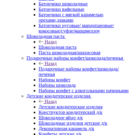
Батончики шоколадные
Батончики вафельные
Батончики с мягкой карамелью
орехами,злаками
Батончики нуговые/ марципановые/
кокосовые/суфле/маршмеллоу
Шоколадная паста
Назад
Шоколадная паста
Паста шоколадная/арахисовая
Подарочные наборы конфет/шоколада/печенья
Назад
Подарочные наборы конфет/шоколада/
печенья
Наборы конфет
Наборы шоколада
Наборы конфет с алкогольными начинками
Детские кондитерские изделия
Назад
Детские кондитерские изделия
Конструктор кондитерский д/к
Шоколадное яйцо д/к
Шоколадные изделия детские д/к
Декоративная карамель д/к
Конфеты детские д/к