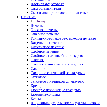
Пастила фруктовая*
Сахарозаменители
Смеси для приготовления напитков
Печенье
Назад
Печенье
Овсяное печенье
Заварное печенье
Грильяжное/злаковое/с кокосом печенье
Вафельное печенье
Бисквитное печенье
Сдобное печенье
Сдобное с начинкой, с глазурью
Слоеное
Слоеное с начинкой, с глазурью
Сахарное
Сахарное с начинкой, с глазурью
Затяжное
Затяжное с начинкой ,с глазурью
Крекер
Крекер с начинкой, с глазурью
Крендель/соломка
Кексы
Пирожные/десерты/торты/рулеты весовые