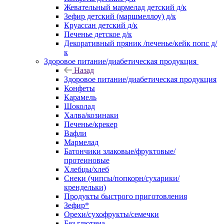
Жевательный мармелад детский д/к
Зефир детский (маршмеллоу) д/к
Круассан детский д/к
Печенье детское д/к
Декоративный пряник /печенье/кейк попс д/
к
Здоровое питание/диабетическая продукция
Назад
Здоровое питание/диабетическая продукция
Конфеты
Карамель
Шоколад
Халва/козинаки
Печенье/крекер
Вафли
Мармелад
Батончики злаковые/фруктовые/
протеиновые
Хлебцы/хлеб
Снеки (чипсы/попкорн/сухарики/
крендельки)
Продукты быстрого приготовления
Зефир*
Орехи/сухофрукты/семечки
Без глютена