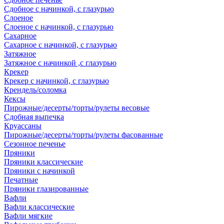
Сдобное с начинкой, с глазурью
Слоеное
Слоеное с начинкой, с глазурью
Сахарное
Сахарное с начинкой, с глазурью
Затяжное
Затяжное с начинкой ,с глазурью
Крекер
Крекер с начинкой, с глазурью
Крендель/соломка
Кексы
Пирожные/десерты/торты/рулеты весовые
Сдобная выпечка
Круассаны
Пирожные/десерты/торты/рулеты фасованные
Сезонное печенье
Пряники
Пряники классические
Пряники с начинкой
Печатные
Пряники глазированные
Вафли
Вафли классические
Вафли мягкие