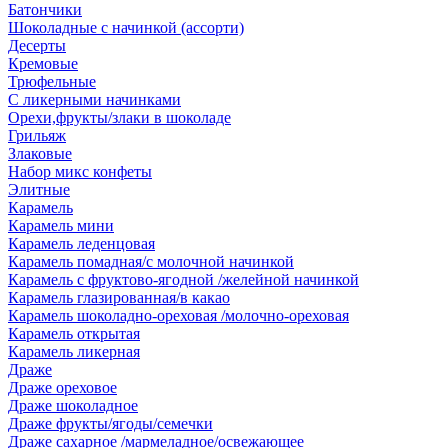
Батончики
Шоколадные с начинкой (ассорти)
Десерты
Кремовые
Трюфельные
С ликерными начинками
Орехи,фрукты/злаки в шоколаде
Грильяж
Злаковые
Набор микс конфеты
Элитные
Карамель
Карамель мини
Карамель леденцовая
Карамель помадная/с молочной начинкой
Карамель с фруктово-ягодной /желейной начинкой
Карамель глазированная/в какао
Карамель шоколадно-ореховая /молочно-ореховая
Карамель открытая
Карамель ликерная
Драже
Драже ореховое
Драже шоколадное
Драже фрукты/ягоды/семечки
Драже сахарное /мармеладное/освежающее