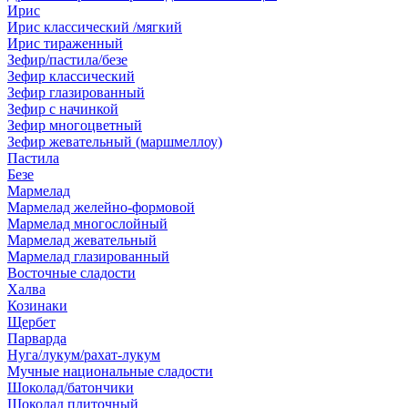
Ирис
Ирис классический /мягкий
Ирис тираженный
Зефир/пастила/безе
Зефир классический
Зефир глазированный
Зефир с начинкой
Зефир многоцветный
Зефир жевательный (маршмеллоу)
Пастила
Безе
Мармелад
Мармелад желейно-формовой
Мармелад многослойный
Мармелад жевательный
Мармелад глазированный
Восточные сладости
Халва
Козинаки
Щербет
Парварда
Нуга/лукум/рахат-лукум
Мучные национальные сладости
Шоколад/батончики
Шоколад плиточный