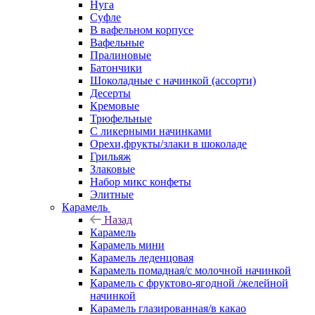
Нуга
Суфле
В вафельном корпусе
Вафельные
Пралиновые
Батончики
Шоколадные с начинкой (ассорти)
Десерты
Кремовые
Трюфельные
С ликерными начинками
Орехи,фрукты/злаки в шоколаде
Грильяж
Злаковые
Набор микс конфеты
Элитные
Карамель
Назад
Карамель
Карамель мини
Карамель леденцовая
Карамель помадная/с молочной начинкой
Карамель с фруктово-ягодной /желейной
начинкой
Карамель глазированная/в какао