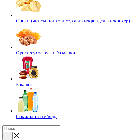
Снеки (чипсы/попкорн/сухарики/крендельки/крекер)
Орехи/сухофрукты/семечки
Бакалея
Соки/напитки/вода