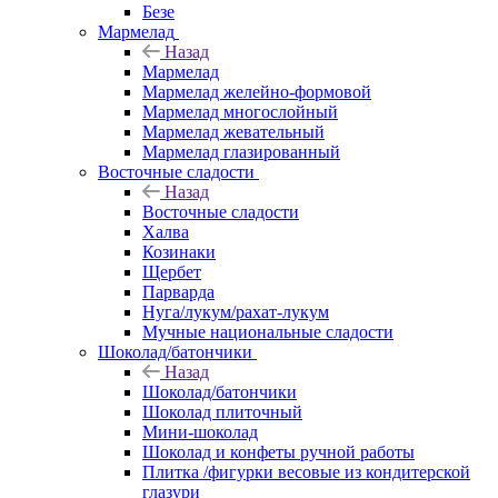
Безе
Мармелад
Назад
Мармелад
Мармелад желейно-формовой
Мармелад многослойный
Мармелад жевательный
Мармелад глазированный
Восточные сладости
Назад
Восточные сладости
Халва
Козинаки
Щербет
Парварда
Нуга/лукум/рахат-лукум
Мучные национальные сладости
Шоколад/батончики
Назад
Шоколад/батончики
Шоколад плиточный
Мини-шоколад
Шоколад и конфеты ручной работы
Плитка /фигурки весовые из кондитерской
глазури