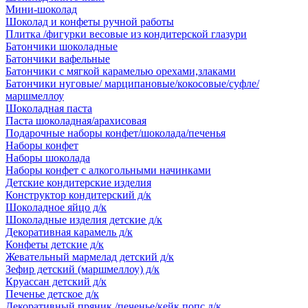
Мини-шоколад
Шоколад и конфеты ручной работы
Плитка /фигурки весовые из кондитерской глазури
Батончики шоколадные
Батончики вафельные
Батончики с мягкой карамелью орехами,злаками
Батончики нуговые/ марципановые/кокосовые/суфле/
маршмеллоу
Шоколадная паста
Паста шоколадная/арахисовая
Подарочные наборы конфет/шоколада/печенья
Наборы конфет
Наборы шоколада
Наборы конфет с алкогольными начинками
Детские кондитерские изделия
Конструктор кондитерский д/к
Шоколадное яйцо д/к
Шоколадные изделия детские д/к
Декоративная карамель д/к
Конфеты детские д/к
Жевательный мармелад детский д/к
Зефир детский (маршмеллоу) д/к
Круассан детский д/к
Печенье детское д/к
Декоративный пряник /печенье/кейк попс д/к