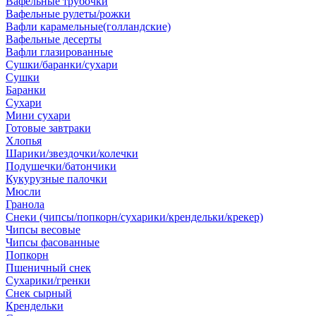
Вафельные трубочки
Вафельные рулеты/рожки
Вафли карамельные(голландские)
Вафельные десерты
Вафли глазированные
Сушки/баранки/сухари
Сушки
Баранки
Сухари
Мини сухари
Готовые завтраки
Хлопья
Шарики/звездочки/колечки
Подушечки/батончики
Кукурузные палочки
Мюсли
Гранола
Снеки (чипсы/попкорн/сухарики/крендельки/крекер)
Чипсы весовые
Чипсы фасованные
Попкорн
Пшеничный снек
Сухарики/гренки
Снек сырный
Крендельки