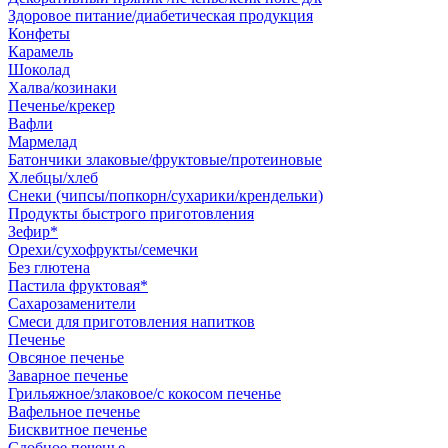
Здоровое питание/диабетическая продукция
Конфеты
Карамель
Шоколад
Халва/козинаки
Печенье/крекер
Вафли
Мармелад
Батончики злаковые/фруктовые/протеиновые
Хлебцы/хлеб
Снеки (чипсы/попкорн/сухарики/крендельки)
Продукты быстрого приготовления
Зефир*
Орехи/сухофрукты/семечки
Без глютена
Пастила фруктовая*
Сахарозаменители
Смеси для приготовления напитков
Печенье
Овсяное печенье
Заварное печенье
Грильяжное/злаковое/с кокосом печенье
Вафельное печенье
Бисквитное печенье
Сдобное печенье