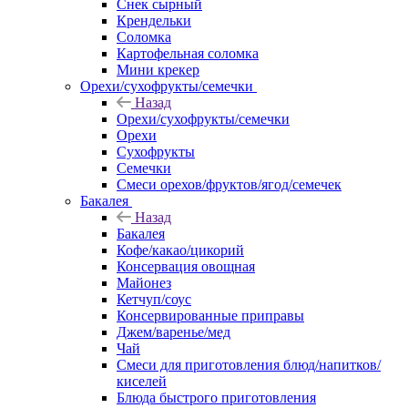
Снек сырный
Крендельки
Соломка
Картофельная соломка
Мини крекер
Орехи/сухофрукты/семечки
Назад
Орехи/сухофрукты/семечки
Орехи
Сухофрукты
Семечки
Смеси орехов/фруктов/ягод/семечек
Бакалея
Назад
Бакалея
Кофе/какао/цикорий
Консервация овощная
Майонез
Кетчуп/соус
Консервированные приправы
Джем/варенье/мед
Чай
Смеси для приготовления блюд/напитков/
киселей
Блюда быстрого приготовления