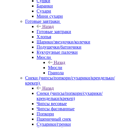
Сушки
Баранки
Сухари
Мини сухари
Готовые завтраки
Назад
Готовые завтраки
Хлопья
Шарики/звездочки/колечки
Подушечки/батончики
Кукурузные палочки
Мюсли
Назад
Мюсли
Гранола
Снеки (чипсы/попкорн/сухарики/крендельки/
крекер)
Назад
Снеки (чипсы/попкорн/сухарики/
крендельки/крекер)
Чипсы весовые
Чипсы фасованные
Попкорн
Пшеничный снек
Сухарики/гренки