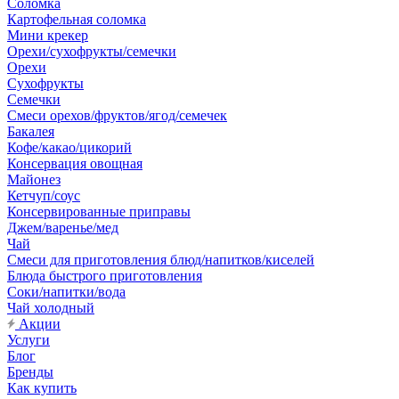
Соломка
Картофельная соломка
Мини крекер
Орехи/сухофрукты/семечки
Орехи
Сухофрукты
Семечки
Смеси орехов/фруктов/ягод/семечек
Бакалея
Кофе/какао/цикорий
Консервация овощная
Майонез
Кетчуп/соус
Консервированные приправы
Джем/варенье/мед
Чай
Смеси для приготовления блюд/напитков/киселей
Блюда быстрого приготовления
Соки/напитки/вода
Чай холодный
Акции
Услуги
Блог
Бренды
Как купить