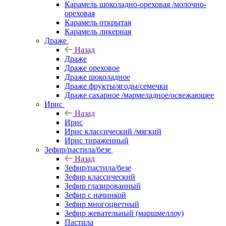
Карамель шоколадно-ореховая /молочно-
ореховая
Карамель открытая
Карамель ликерная
Драже
Назад
Драже
Драже ореховое
Драже шоколадное
Драже фрукты/ягоды/семечки
Драже сахарное /мармеладное/освежающее
Ирис
Назад
Ирис
Ирис классический /мягкий
Ирис тираженный
Зефир/пастила/безе
Назад
Зефир/пастила/безе
Зефир классический
Зефир глазированный
Зефир с начинкой
Зефир многоцветный
Зефир жевательный (маршмеллоу)
Пастила