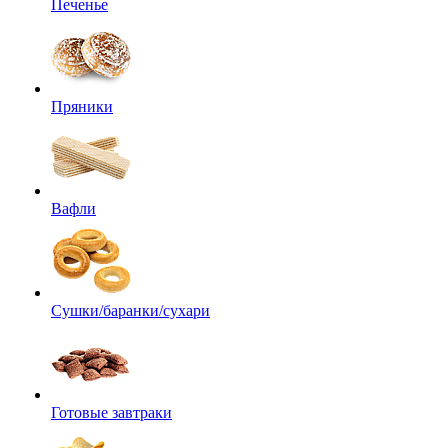
Печенье
Пряники
Вафли
Сушки/баранки/сухари
Готовые завтраки