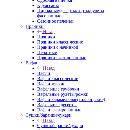
Сдобная выпечка
Круассаны
Пирожные/десерты/торты/рулеты
фасованные
Сезонное печенье
Пряники
Назад
Пряники
Пряники классические
Пряники с начинкой
Печатные
Пряники глазированные
Вафли
Назад
Вафли
Вафли классические
Вафли мягкие
Вафельные трубочки
Вафельные рулеты/рожки
Вафли карамельные(голландские)
Вафельные десерты
Вафли глазированные
Сушки/баранки/сухари
Назад
Сушки/баранки/сухари