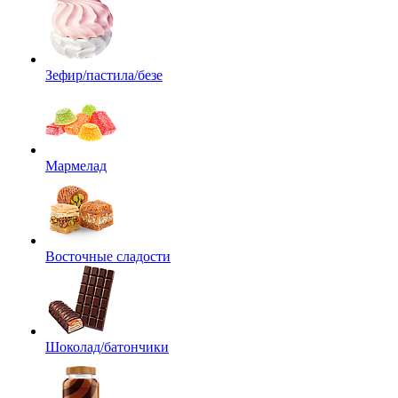
Зефир/пастила/безе
Мармелад
Восточные сладости
Шоколад/батончики