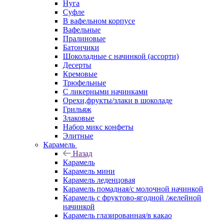
Нуга
Суфле
В вафельном корпусе
Вафельные
Пралиновые
Батончики
Шоколадные с начинкой (ассорти)
Десерты
Кремовые
Трюфельные
С ликерными начинками
Орехи,фрукты/злаки в шоколаде
Грильяж
Злаковые
Набор микс конфеты
Элитные
Карамель
Назад
Карамель
Карамель мини
Карамель леденцовая
Карамель помадная/с молочной начинкой
Карамель с фруктово-ягодной /желейной
начинкой
Карамель глазированная/в какао