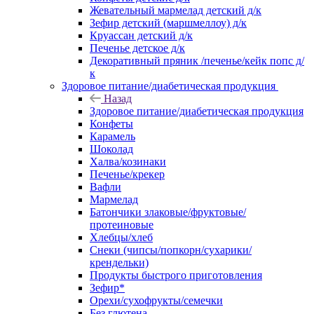
Жевательный мармелад детский д/к
Зефир детский (маршмеллоу) д/к
Круассан детский д/к
Печенье детское д/к
Декоративный пряник /печенье/кейк попс д/
к
Здоровое питание/диабетическая продукция
Назад
Здоровое питание/диабетическая продукция
Конфеты
Карамель
Шоколад
Халва/козинаки
Печенье/крекер
Вафли
Мармелад
Батончики злаковые/фруктовые/
протеиновые
Хлебцы/хлеб
Снеки (чипсы/попкорн/сухарики/
крендельки)
Продукты быстрого приготовления
Зефир*
Орехи/сухофрукты/семечки
Без глютена