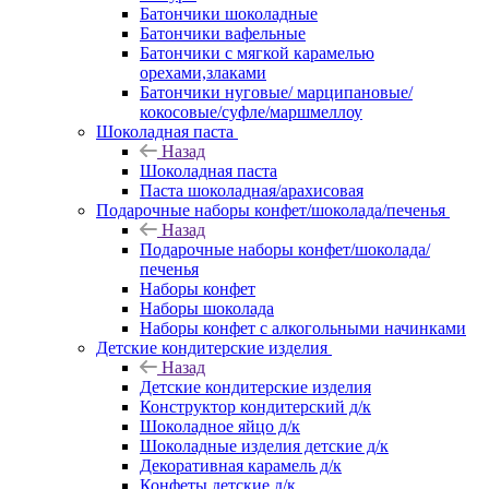
Батончики шоколадные
Батончики вафельные
Батончики с мягкой карамелью
орехами,злаками
Батончики нуговые/ марципановые/
кокосовые/суфле/маршмеллоу
Шоколадная паста
Назад
Шоколадная паста
Паста шоколадная/арахисовая
Подарочные наборы конфет/шоколада/печенья
Назад
Подарочные наборы конфет/шоколада/
печенья
Наборы конфет
Наборы шоколада
Наборы конфет с алкогольными начинками
Детские кондитерские изделия
Назад
Детские кондитерские изделия
Конструктор кондитерский д/к
Шоколадное яйцо д/к
Шоколадные изделия детские д/к
Декоративная карамель д/к
Конфеты детские д/к