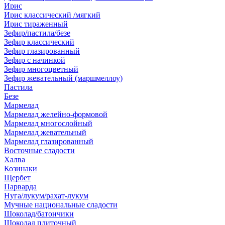
Ирис
Ирис классический /мягкий
Ирис тираженный
Зефир/пастила/безе
Зефир классический
Зефир глазированный
Зефир с начинкой
Зефир многоцветный
Зефир жевательный (маршмеллоу)
Пастила
Безе
Мармелад
Мармелад желейно-формовой
Мармелад многослойный
Мармелад жевательный
Мармелад глазированный
Восточные сладости
Халва
Козинаки
Щербет
Парварда
Нуга/лукум/рахат-лукум
Мучные национальные сладости
Шоколад/батончики
Шоколад плиточный