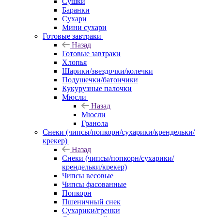
Сушки
Баранки
Сухари
Мини сухари
Готовые завтраки
Назад
Готовые завтраки
Хлопья
Шарики/звездочки/колечки
Подушечки/батончики
Кукурузные палочки
Мюсли
Назад
Мюсли
Гранола
Снеки (чипсы/попкорн/сухарики/крендельки/
крекер)
Назад
Снеки (чипсы/попкорн/сухарики/
крендельки/крекер)
Чипсы весовые
Чипсы фасованные
Попкорн
Пшеничный снек
Сухарики/гренки