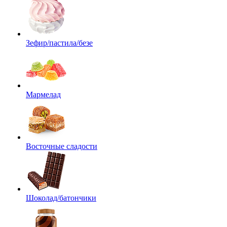
Зефир/пастила/безе
Мармелад
Восточные сладости
Шоколад/батончики