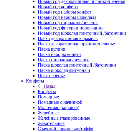
Новый год декоративные пряники/печенье
Новый год конфеты
Новый год наборы конфет
Новый год наборы шоколада
Новый год пирожное/печенье
Новый год фигурки новогодние
Новый год шоколад плиточный /батончики
Пасха декоративная карамель
Пасха декоративные пряники/печенье
Пасха куличи
Пасха наборы конфет
Пасха пирожные/печенье
Пасха шоколад плиточный /батончики
Пасха шоколад фигурный
Пост печенье
Конфеты
Назад
Конфеты
Помадные
Помадные с начинкой
Молочные (коровка)
Желейные
Желейные глазированные
Жевательные
С мягкой карамелью/тоффи