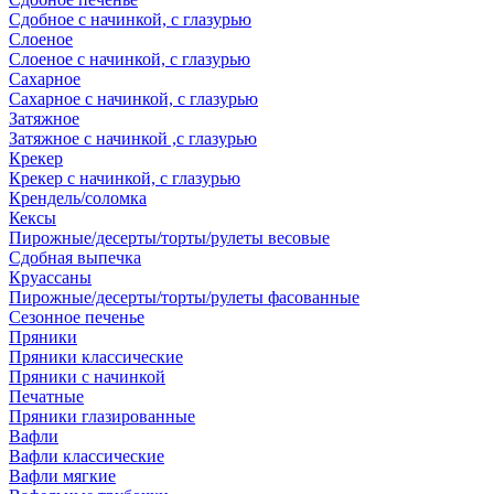
Сдобное с начинкой, с глазурью
Слоеное
Слоеное с начинкой, с глазурью
Сахарное
Сахарное с начинкой, с глазурью
Затяжное
Затяжное с начинкой ,с глазурью
Крекер
Крекер с начинкой, с глазурью
Крендель/соломка
Кексы
Пирожные/десерты/торты/рулеты весовые
Сдобная выпечка
Круассаны
Пирожные/десерты/торты/рулеты фасованные
Сезонное печенье
Пряники
Пряники классические
Пряники с начинкой
Печатные
Пряники глазированные
Вафли
Вафли классические
Вафли мягкие