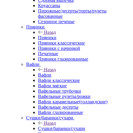
Сдобная выпечка
Круассаны
Пирожные/десерты/торты/рулеты
фасованные
Сезонное печенье
Пряники
Назад
Пряники
Пряники классические
Пряники с начинкой
Печатные
Пряники глазированные
Вафли
Назад
Вафли
Вафли классические
Вафли мягкие
Вафельные трубочки
Вафельные рулеты/рожки
Вафли карамельные(голландские)
Вафельные десерты
Вафли глазированные
Сушки/баранки/сухари
Назад
Сушки/баранки/сухари