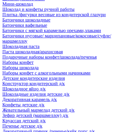
Мини-шоколад
Шоколад и конфеты ручной работы
Плитка /фигурки весовые из кондитерской глазури
Батончики шоколадные
Батончики вафельные
Батончики с мягкой карамелью орехами,злаками
Батончики нуговые/ марципановые/кокосовые/суфле/
маршмеллоу
Шоколадная паста
Паста шоколадная/арахисовая
Подарочные наборы конфет/шоколада/печенья
Наборы конфет
Наборы шоколада
Наборы конфет с алкогольными начинками
Детские кондитерские изделия
Конструктор кондитерский д/к
Шоколадное яйцо д/к
Шоколадные изделия детские д/к
Декоративная карамель д/к
Конфеты детские д/к
Жевательный мармелад детский д/к
Зефир детский (маршмеллоу) д/к
Круассан детский д/к
Печенье детское д/к
Декоративный пряник /печенье/кейк попс д/к