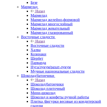
Безе
Мармелад
Назад
Мармелад
Мармелад желейно-формовой
Мармелад многослойный
Мармелад жевательный
Мармелад глазированный
Восточные сладости
Назад
Восточные сладости
Халва
Козинаки
Щербет
Парварда
Нуга/лукум/рахат-лукум
Мучные национальные сладости
Шоколад/батончики
Назад
Шоколад/батончики
Шоколад плиточный
Мини-шоколад
Шоколад и конфеты ручной работы
Плитка /фигурки весовые из кондитерской
глазури