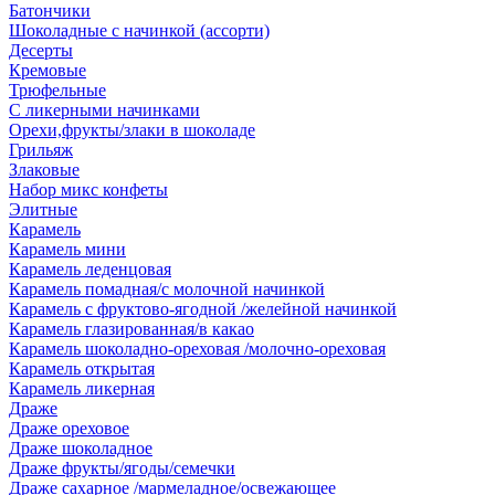
Батончики
Шоколадные с начинкой (ассорти)
Десерты
Кремовые
Трюфельные
С ликерными начинками
Орехи,фрукты/злаки в шоколаде
Грильяж
Злаковые
Набор микс конфеты
Элитные
Карамель
Карамель мини
Карамель леденцовая
Карамель помадная/с молочной начинкой
Карамель с фруктово-ягодной /желейной начинкой
Карамель глазированная/в какао
Карамель шоколадно-ореховая /молочно-ореховая
Карамель открытая
Карамель ликерная
Драже
Драже ореховое
Драже шоколадное
Драже фрукты/ягоды/семечки
Драже сахарное /мармеладное/освежающее