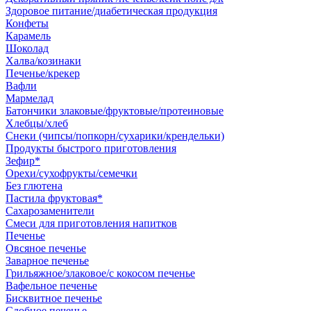
Здоровое питание/диабетическая продукция
Конфеты
Карамель
Шоколад
Халва/козинаки
Печенье/крекер
Вафли
Мармелад
Батончики злаковые/фруктовые/протеиновые
Хлебцы/хлеб
Снеки (чипсы/попкорн/сухарики/крендельки)
Продукты быстрого приготовления
Зефир*
Орехи/сухофрукты/семечки
Без глютена
Пастила фруктовая*
Сахарозаменители
Смеси для приготовления напитков
Печенье
Овсяное печенье
Заварное печенье
Грильяжное/злаковое/с кокосом печенье
Вафельное печенье
Бисквитное печенье
Сдобное печенье