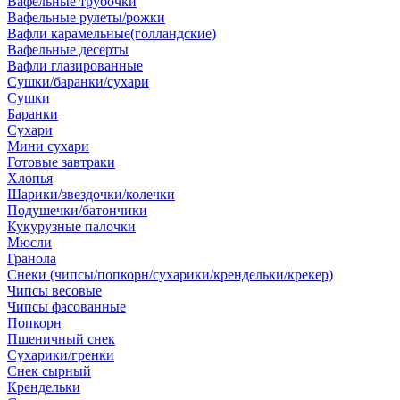
Вафельные трубочки
Вафельные рулеты/рожки
Вафли карамельные(голландские)
Вафельные десерты
Вафли глазированные
Сушки/баранки/сухари
Сушки
Баранки
Сухари
Мини сухари
Готовые завтраки
Хлопья
Шарики/звездочки/колечки
Подушечки/батончики
Кукурузные палочки
Мюсли
Гранола
Снеки (чипсы/попкорн/сухарики/крендельки/крекер)
Чипсы весовые
Чипсы фасованные
Попкорн
Пшеничный снек
Сухарики/гренки
Снек сырный
Крендельки