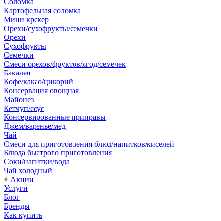
Соломка
Картофельная соломка
Мини крекер
Орехи/сухофрукты/семечки
Орехи
Сухофрукты
Семечки
Смеси орехов/фруктов/ягод/семечек
Бакалея
Кофе/какао/цикорий
Консервация овощная
Майонез
Кетчуп/соус
Консервированные приправы
Джем/варенье/мед
Чай
Смеси для приготовления блюд/напитков/киселей
Блюда быстрого приготовления
Соки/напитки/вода
Чай холодный
Акции
Услуги
Блог
Бренды
Как купить