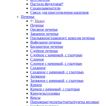
Пастила фруктовая*
Сахарозаменители
Смеси для приготовления напитков
Печенье
Назад
Печенье
Овсяное печенье
Заварное печенье
Грильяжное/злаковое/с кокосом печенье
Вафельное печенье
Бисквитное печенье
Сдобное печенье
Сдобное с начинкой, с глазурью
Слоеное
Слоеное с начинкой, с глазурью
Сахарное
Сахарное с начинкой, с глазурью
Затяжное
Затяжное с начинкой ,с глазурью
Крекер
Крекер с начинкой, с глазурью
Крендель/соломка
Кексы
Пирожные/десерты/торты/рулеты весовые