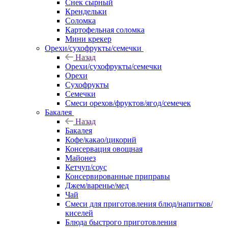
Снек сырный
Крендельки
Соломка
Картофельная соломка
Мини крекер
Орехи/сухофрукты/семечки
Назад
Орехи/сухофрукты/семечки
Орехи
Сухофрукты
Семечки
Смеси орехов/фруктов/ягод/семечек
Бакалея
Назад
Бакалея
Кофе/какао/цикорий
Консервация овощная
Майонез
Кетчуп/соус
Консервированные приправы
Джем/варенье/мед
Чай
Смеси для приготовления блюд/напитков/
киселей
Блюда быстрого приготовления