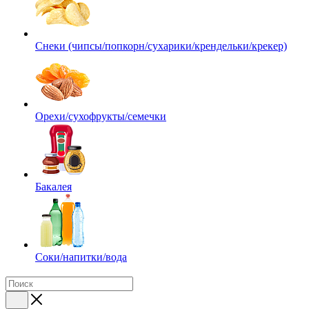
Снеки (чипсы/попкорн/сухарики/крендельки/крекер)
Орехи/сухофрукты/семечки
Бакалея
Соки/напитки/вода