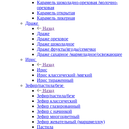
Карамель шоколадно-ореховая /молочно-
ореховая
Карамель открытая
Карамель ликерная
Драже
Назад
Драже
Драже ореховое
Драже шоколадное
Драже фрукты/ягоды/семечки
Драже сахарное /мармеладное/освежающее
Ирис
Назад
Ирис
Ирис классический /мягкий
Ирис тираженный
Зефир/пастила/безе
Назад
Зефир/пастила/безе
Зефир классический
Зефир глазированный
Зефир с начинкой
Зефир многоцветный
Зефир жевательный (маршмеллоу)
Пастила