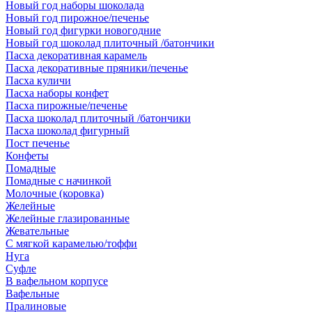
Новый год наборы шоколада
Новый год пирожное/печенье
Новый год фигурки новогодние
Новый год шоколад плиточный /батончики
Пасха декоративная карамель
Пасха декоративные пряники/печенье
Пасха куличи
Пасха наборы конфет
Пасха пирожные/печенье
Пасха шоколад плиточный /батончики
Пасха шоколад фигурный
Пост печенье
Конфеты
Помадные
Помадные с начинкой
Молочные (коровка)
Желейные
Желейные глазированные
Жевательные
С мягкой карамелью/тоффи
Нуга
Суфле
В вафельном корпусе
Вафельные
Пралиновые