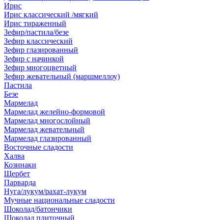
Ирис
Ирис классический /мягкий
Ирис тираженный
Зефир/пастила/безе
Зефир классический
Зефир глазированный
Зефир с начинкой
Зефир многоцветный
Зефир жевательный (маршмеллоу)
Пастила
Безе
Мармелад
Мармелад желейно-формовой
Мармелад многослойный
Мармелад жевательный
Мармелад глазированный
Восточные сладости
Халва
Козинаки
Щербет
Парварда
Нуга/лукум/рахат-лукум
Мучные национальные сладости
Шоколад/батончики
Шоколад плиточный