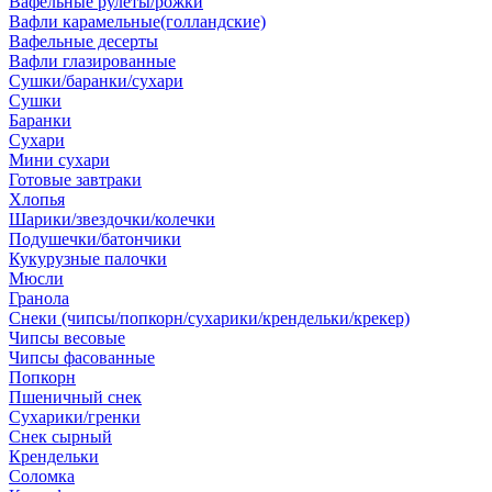
Вафельные рулеты/рожки
Вафли карамельные(голландские)
Вафельные десерты
Вафли глазированные
Сушки/баранки/сухари
Сушки
Баранки
Сухари
Мини сухари
Готовые завтраки
Хлопья
Шарики/звездочки/колечки
Подушечки/батончики
Кукурузные палочки
Мюсли
Гранола
Снеки (чипсы/попкорн/сухарики/крендельки/крекер)
Чипсы весовые
Чипсы фасованные
Попкорн
Пшеничный снек
Сухарики/гренки
Снек сырный
Крендельки
Соломка