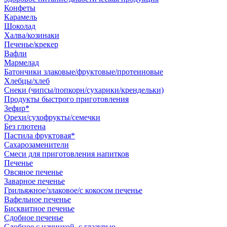
Конфеты
Карамель
Шоколад
Халва/козинаки
Печенье/крекер
Вафли
Мармелад
Батончики злаковые/фруктовые/протеиновые
Хлебцы/хлеб
Снеки (чипсы/попкорн/сухарики/крендельки)
Продукты быстрого приготовления
Зефир*
Орехи/сухофрукты/семечки
Без глютена
Пастила фруктовая*
Сахарозаменители
Смеси для приготовления напитков
Печенье
Овсяное печенье
Заварное печенье
Грильяжное/злаковое/с кокосом печенье
Вафельное печенье
Бисквитное печенье
Сдобное печенье
Сдобное с начинкой, с глазурью