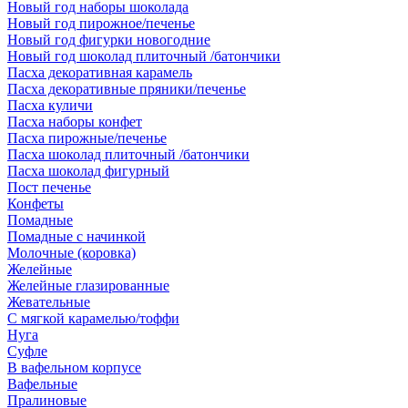
Новый год наборы шоколада
Новый год пирожное/печенье
Новый год фигурки новогодние
Новый год шоколад плиточный /батончики
Пасха декоративная карамель
Пасха декоративные пряники/печенье
Пасха куличи
Пасха наборы конфет
Пасха пирожные/печенье
Пасха шоколад плиточный /батончики
Пасха шоколад фигурный
Пост печенье
Конфеты
Помадные
Помадные с начинкой
Молочные (коровка)
Желейные
Желейные глазированные
Жевательные
С мягкой карамелью/тоффи
Нуга
Суфле
В вафельном корпусе
Вафельные
Пралиновые