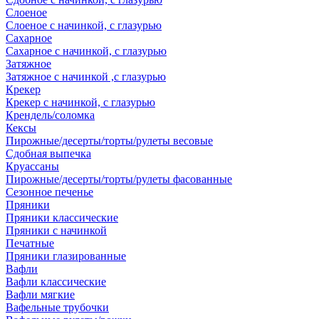
Слоеное
Слоеное с начинкой, с глазурью
Сахарное
Сахарное с начинкой, с глазурью
Затяжное
Затяжное с начинкой ,с глазурью
Крекер
Крекер с начинкой, с глазурью
Крендель/соломка
Кексы
Пирожные/десерты/торты/рулеты весовые
Сдобная выпечка
Круассаны
Пирожные/десерты/торты/рулеты фасованные
Сезонное печенье
Пряники
Пряники классические
Пряники с начинкой
Печатные
Пряники глазированные
Вафли
Вафли классические
Вафли мягкие
Вафельные трубочки