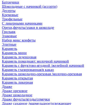
Батончики
Шоколадные с начинкой (ассорти)
Десерты
Кремовые
Трюфельные
С ликерными начинками
Орехи,фрукты/злаки в шоколаде
Грильяж
Злаковые
Набор микс конфеты
Элитные
Карамель
Карамель мини
Карамель леденцовая
Карамель помадная/с молочной начинкой
Карамель с фруктово-ягодной /желейной начинкой
Карамель глазированная/в какао
Карамель шоколадно-ореховая /молочно-ореховая
Карамель открытая
Карамель ликерная
Драже
Драже ореховое
Драже шоколадное
Драже фрукты/ягоды/семечки
Драже сахарное /мармеладное/освежающее