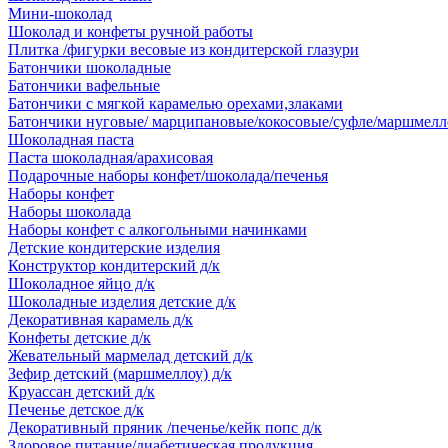
Мини-шоколад
Шоколад и конфеты ручной работы
Плитка /фигурки весовые из кондитерской глазури
Батончики шоколадные
Батончики вафельные
Батончики с мягкой карамелью орехами,злаками
Батончики нуговые/ марципановые/кокосовые/суфле/маршмелл
Шоколадная паста
Паста шоколадная/арахисовая
Подарочные наборы конфет/шоколада/печенья
Наборы конфет
Наборы шоколада
Наборы конфет с алкогольными начинками
Детские кондитерские изделия
Конструктор кондитерский д/к
Шоколадное яйцо д/к
Шоколадные изделия детские д/к
Декоративная карамель д/к
Конфеты детские д/к
Жевательный мармелад детский д/к
Зефир детский (маршмеллоу) д/к
Круассан детский д/к
Печенье детское д/к
Декоративный пряник /печенье/кейк попс д/к
Здоровое питание/диабетическая продукция