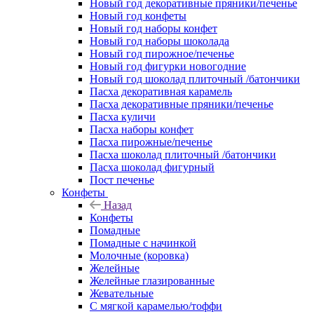
Новый год декоративные пряники/печенье
Новый год конфеты
Новый год наборы конфет
Новый год наборы шоколада
Новый год пирожное/печенье
Новый год фигурки новогодние
Новый год шоколад плиточный /батончики
Пасха декоративная карамель
Пасха декоративные пряники/печенье
Пасха куличи
Пасха наборы конфет
Пасха пирожные/печенье
Пасха шоколад плиточный /батончики
Пасха шоколад фигурный
Пост печенье
Конфеты
Назад
Конфеты
Помадные
Помадные с начинкой
Молочные (коровка)
Желейные
Желейные глазированные
Жевательные
С мягкой карамелью/тоффи