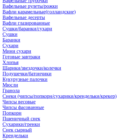
Вафельные трубочки
Вафельные рулеты/рожки
Вафли карамельные(голландские)
Вафельные десерты
Вафли глазированные
Сушки/баранки/сухари
Сушки
Баранки
Сухари
Мини сухари
Готовые завтраки
Хлопья
Шарики/звездочки/колечки
Подушечки/батончики
Кукурузные палочки
Мюсли
Гранола
Снеки (чипсы/попкорн/сухарики/крендельки/крекер)
Чипсы весовые
Чипсы фасованные
Попкорн
Пшеничный снек
Сухарики/гренки
Снек сырный
Крендельки