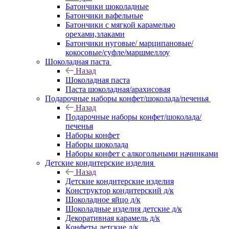
Батончики шоколадные
Батончики вафельные
Батончики с мягкой карамелью
орехами,злаками
Батончики нуговые/ марципановые/
кокосовые/суфле/маршмеллоу
Шоколадная паста
Назад
Шоколадная паста
Паста шоколадная/арахисовая
Подарочные наборы конфет/шоколада/печенья
Назад
Подарочные наборы конфет/шоколада/
печенья
Наборы конфет
Наборы шоколада
Наборы конфет с алкогольными начинками
Детские кондитерские изделия
Назад
Детские кондитерские изделия
Конструктор кондитерский д/к
Шоколадное яйцо д/к
Шоколадные изделия детские д/к
Декоративная карамель д/к
Конфеты детские д/к