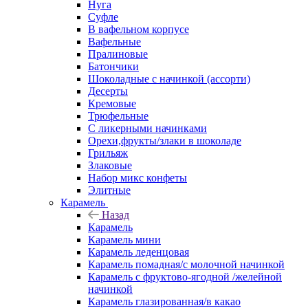
Нуга
Суфле
В вафельном корпусе
Вафельные
Пралиновые
Батончики
Шоколадные с начинкой (ассорти)
Десерты
Кремовые
Трюфельные
С ликерными начинками
Орехи,фрукты/злаки в шоколаде
Грильяж
Злаковые
Набор микс конфеты
Элитные
Карамель
Назад
Карамель
Карамель мини
Карамель леденцовая
Карамель помадная/с молочной начинкой
Карамель с фруктово-ягодной /желейной
начинкой
Карамель глазированная/в какао