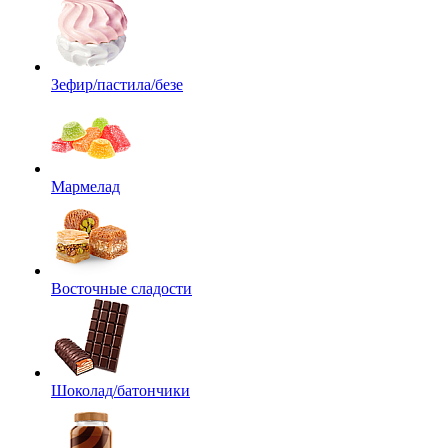
Зефир/пастила/безе
Мармелад
Восточные сладости
Шоколад/батончики