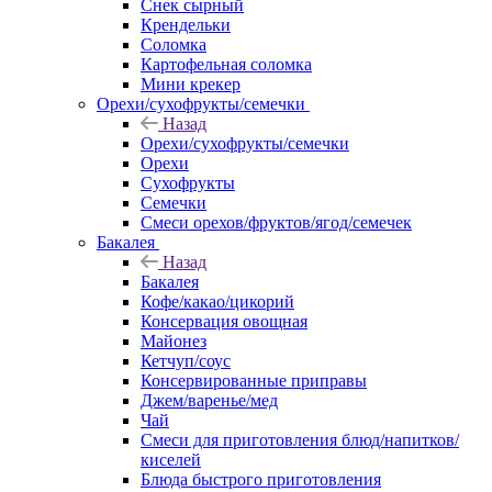
Снек сырный
Крендельки
Соломка
Картофельная соломка
Мини крекер
Орехи/сухофрукты/семечки
Назад
Орехи/сухофрукты/семечки
Орехи
Сухофрукты
Семечки
Смеси орехов/фруктов/ягод/семечек
Бакалея
Назад
Бакалея
Кофе/какао/цикорий
Консервация овощная
Майонез
Кетчуп/соус
Консервированные приправы
Джем/варенье/мед
Чай
Смеси для приготовления блюд/напитков/
киселей
Блюда быстрого приготовления