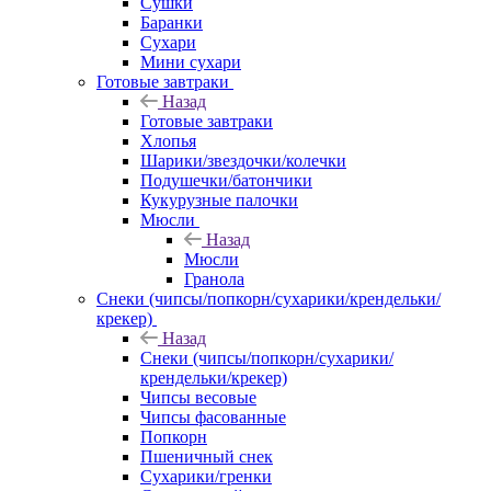
Сушки
Баранки
Сухари
Мини сухари
Готовые завтраки
Назад
Готовые завтраки
Хлопья
Шарики/звездочки/колечки
Подушечки/батончики
Кукурузные палочки
Мюсли
Назад
Мюсли
Гранола
Снеки (чипсы/попкорн/сухарики/крендельки/
крекер)
Назад
Снеки (чипсы/попкорн/сухарики/
крендельки/крекер)
Чипсы весовые
Чипсы фасованные
Попкорн
Пшеничный снек
Сухарики/гренки