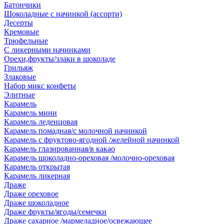
Батончики
Шоколадные с начинкой (ассорти)
Десерты
Кремовые
Трюфельные
С ликерными начинками
Орехи,фрукты/злаки в шоколаде
Грильяж
Злаковые
Набор микс конфеты
Элитные
Карамель
Карамель мини
Карамель леденцовая
Карамель помадная/с молочной начинкой
Карамель с фруктово-ягодной /желейной начинкой
Карамель глазированная/в какао
Карамель шоколадно-ореховая /молочно-ореховая
Карамель открытая
Карамель ликерная
Драже
Драже ореховое
Драже шоколадное
Драже фрукты/ягоды/семечки
Драже сахарное /мармеладное/освежающее