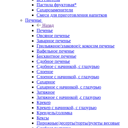
Пастила фруктовая*
Сахарозаменители
Смеси для приготовления напитков
Печенье
Назад
Печенье
Овсяное печенье
Заварное печенье
Грильяжное/злаковое/с кокосом печенье
Вафельное печенье
Бисквитное печенье
Сдобное печенье
Сдобное с начинкой, с глазурью
Слоеное
Слоеное с начинкой, с глазурью
Сахарное
Сахарное с начинкой, с глазурью
Затяжное
Затяжное с начинкой ,с глазурью
Крекер
Крекер с начинкой, с глазурью
Крендель/соломка
Кексы
Пирожные/десерты/торты/рулеты весовые