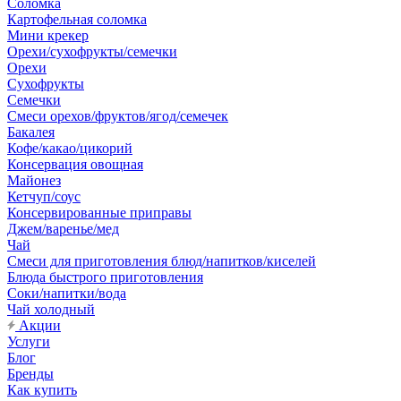
Соломка
Картофельная соломка
Мини крекер
Орехи/сухофрукты/семечки
Орехи
Сухофрукты
Семечки
Смеси орехов/фруктов/ягод/семечек
Бакалея
Кофе/какао/цикорий
Консервация овощная
Майонез
Кетчуп/соус
Консервированные приправы
Джем/варенье/мед
Чай
Смеси для приготовления блюд/напитков/киселей
Блюда быстрого приготовления
Соки/напитки/вода
Чай холодный
Акции
Услуги
Блог
Бренды
Как купить