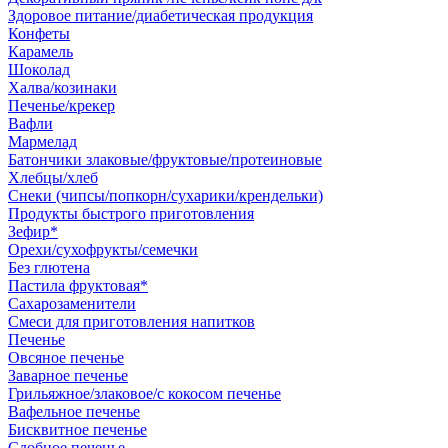
Здоровое питание/диабетическая продукция
Конфеты
Карамель
Шоколад
Халва/козинаки
Печенье/крекер
Вафли
Мармелад
Батончики злаковые/фруктовые/протеиновые
Хлебцы/хлеб
Снеки (чипсы/попкорн/сухарики/крендельки)
Продукты быстрого приготовления
Зефир*
Орехи/сухофрукты/семечки
Без глютена
Пастила фруктовая*
Сахарозаменители
Смеси для приготовления напитков
Печенье
Овсяное печенье
Заварное печенье
Грильяжное/злаковое/с кокосом печенье
Вафельное печенье
Бисквитное печенье
Сдобное печенье