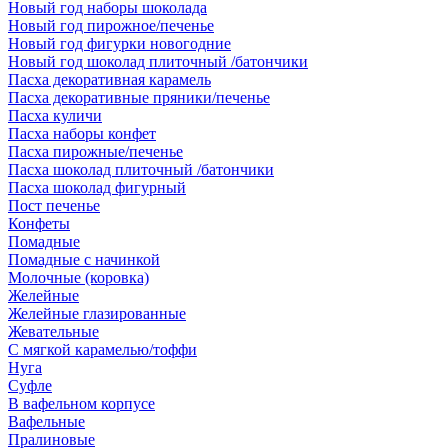
Новый год наборы шоколада
Новый год пирожное/печенье
Новый год фигурки новогодние
Новый год шоколад плиточный /батончики
Пасха декоративная карамель
Пасха декоративные пряники/печенье
Пасха куличи
Пасха наборы конфет
Пасха пирожные/печенье
Пасха шоколад плиточный /батончики
Пасха шоколад фигурный
Пост печенье
Конфеты
Помадные
Помадные с начинкой
Молочные (коровка)
Желейные
Желейные глазированные
Жевательные
С мягкой карамелью/тоффи
Нуга
Суфле
В вафельном корпусе
Вафельные
Пралиновые