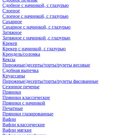
Сдобное с начинкой, с глазурью
Слоеное
Слоеное с начинкой, с глазурью
Сахарное
Сахарное с начинкой, с глазурью
Затяжное
Затяжное с начинкой ,с глазурью
Крекер
Крекер с начинкой, с глазурью
Крендель/соломка
Кексы
Пирожные/десерты/торты/рулеты весовые
Сдобная выпечка
Круассаны
Пирожные/десерты/торты/рулеты фасованные
Сезонное печенье
Пряники
Пряники классические
Пряники с начинкой
Печатные
Пряники глазированные
Вафли
Вафли классические
Вафли мягкие