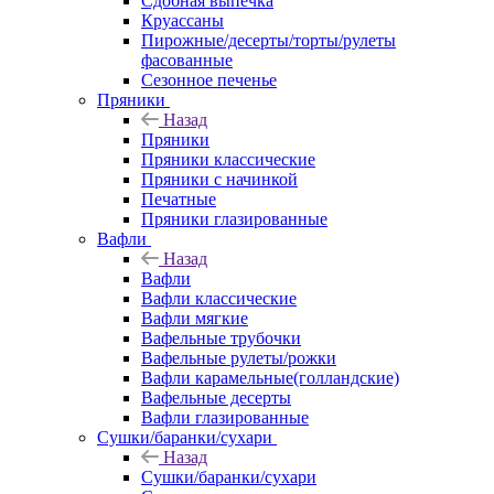
Сдобная выпечка
Круассаны
Пирожные/десерты/торты/рулеты
фасованные
Сезонное печенье
Пряники
Назад
Пряники
Пряники классические
Пряники с начинкой
Печатные
Пряники глазированные
Вафли
Назад
Вафли
Вафли классические
Вафли мягкие
Вафельные трубочки
Вафельные рулеты/рожки
Вафли карамельные(голландские)
Вафельные десерты
Вафли глазированные
Сушки/баранки/сухари
Назад
Сушки/баранки/сухари