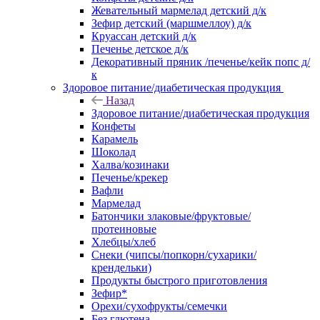
Жевательный мармелад детский д/к
Зефир детский (маршмеллоу) д/к
Круассан детский д/к
Печенье детское д/к
Декоративный пряник /печенье/кейк попс д/
к
Здоровое питание/диабетическая продукция
Назад
Здоровое питание/диабетическая продукция
Конфеты
Карамель
Шоколад
Халва/козинаки
Печенье/крекер
Вафли
Мармелад
Батончики злаковые/фруктовые/
протеиновые
Хлебцы/хлеб
Снеки (чипсы/попкорн/сухарики/
крендельки)
Продукты быстрого приготовления
Зефир*
Орехи/сухофрукты/семечки
Без глютена