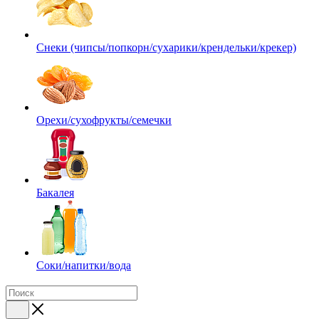
Снеки (чипсы/попкорн/сухарики/крендельки/крекер)
Орехи/сухофрукты/семечки
Бакалея
Соки/напитки/вода