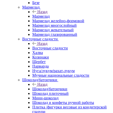
Безе
Мармелад
Назад
Мармелад
Мармелад желейно-формовой
Мармелад многослойный
Мармелад жевательный
Мармелад глазированный
Восточные сладости
Назад
Восточные сладости
Халва
Козинаки
Щербет
Парварда
Нуга/лукум/рахат-лукум
Мучные национальные сладости
Шоколад/батончики
Назад
Шоколад/батончики
Шоколад плиточный
Мини-шоколад
Шоколад и конфеты ручной работы
Плитка /фигурки весовые из кондитерской
глазури