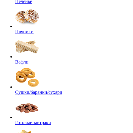
Печенье
Пряники
Вафли
Сушки/баранки/сухари
Готовые завтраки