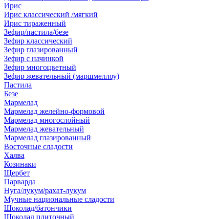
Ирис
Ирис классический /мягкий
Ирис тираженный
Зефир/пастила/безе
Зефир классический
Зефир глазированный
Зефир с начинкой
Зефир многоцветный
Зефир жевательный (маршмеллоу)
Пастила
Безе
Мармелад
Мармелад желейно-формовой
Мармелад многослойный
Мармелад жевательный
Мармелад глазированный
Восточные сладости
Халва
Козинаки
Щербет
Парварда
Нуга/лукум/рахат-лукум
Мучные национальные сладости
Шоколад/батончики
Шоколад плиточный