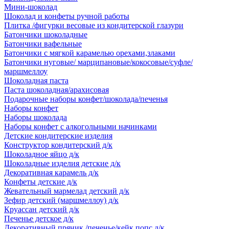
Мини-шоколад
Шоколад и конфеты ручной работы
Плитка /фигурки весовые из кондитерской глазури
Батончики шоколадные
Батончики вафельные
Батончики с мягкой карамелью орехами,злаками
Батончики нуговые/ марципановые/кокосовые/суфле/
маршмеллоу
Шоколадная паста
Паста шоколадная/арахисовая
Подарочные наборы конфет/шоколада/печенья
Наборы конфет
Наборы шоколада
Наборы конфет с алкогольными начинками
Детские кондитерские изделия
Конструктор кондитерский д/к
Шоколадное яйцо д/к
Шоколадные изделия детские д/к
Декоративная карамель д/к
Конфеты детские д/к
Жевательный мармелад детский д/к
Зефир детский (маршмеллоу) д/к
Круассан детский д/к
Печенье детское д/к
Декоративный пряник /печенье/кейк попс д/к