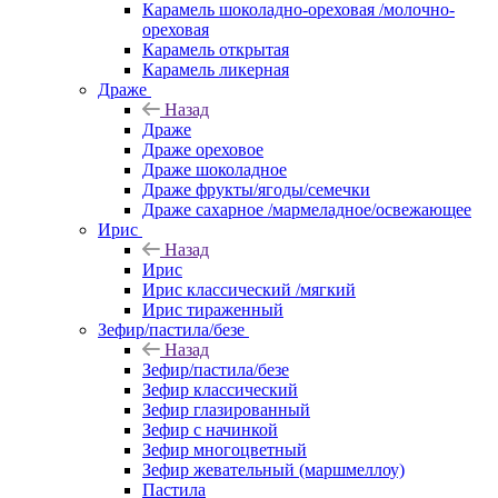
Карамель шоколадно-ореховая /молочно-
ореховая
Карамель открытая
Карамель ликерная
Драже
Назад
Драже
Драже ореховое
Драже шоколадное
Драже фрукты/ягоды/семечки
Драже сахарное /мармеладное/освежающее
Ирис
Назад
Ирис
Ирис классический /мягкий
Ирис тираженный
Зефир/пастила/безе
Назад
Зефир/пастила/безе
Зефир классический
Зефир глазированный
Зефир с начинкой
Зефир многоцветный
Зефир жевательный (маршмеллоу)
Пастила