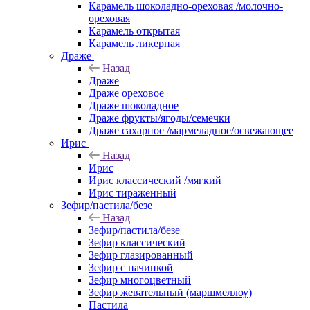
Карамель шоколадно-ореховая /молочно-
ореховая
Карамель открытая
Карамель ликерная
Драже
Назад
Драже
Драже ореховое
Драже шоколадное
Драже фрукты/ягоды/семечки
Драже сахарное /мармеладное/освежающее
Ирис
Назад
Ирис
Ирис классический /мягкий
Ирис тираженный
Зефир/пастила/безе
Назад
Зефир/пастила/безе
Зефир классический
Зефир глазированный
Зефир с начинкой
Зефир многоцветный
Зефир жевательный (маршмеллоу)
Пастила