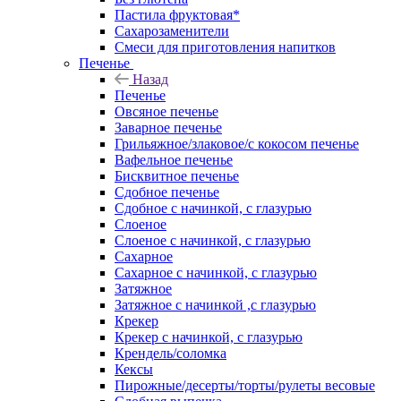
Пастила фруктовая*
Сахарозаменители
Смеси для приготовления напитков
Печенье
Назад
Печенье
Овсяное печенье
Заварное печенье
Грильяжное/злаковое/с кокосом печенье
Вафельное печенье
Бисквитное печенье
Сдобное печенье
Сдобное с начинкой, с глазурью
Слоеное
Слоеное с начинкой, с глазурью
Сахарное
Сахарное с начинкой, с глазурью
Затяжное
Затяжное с начинкой ,с глазурью
Крекер
Крекер с начинкой, с глазурью
Крендель/соломка
Кексы
Пирожные/десерты/торты/рулеты весовые