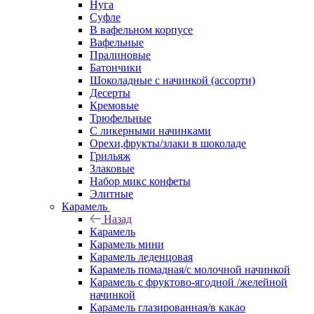
Нуга
Суфле
В вафельном корпусе
Вафельные
Пралиновые
Батончики
Шоколадные с начинкой (ассорти)
Десерты
Кремовые
Трюфельные
С ликерными начинками
Орехи,фрукты/злаки в шоколаде
Грильяж
Злаковые
Набор микс конфеты
Элитные
Карамель
Назад
Карамель
Карамель мини
Карамель леденцовая
Карамель помадная/с молочной начинкой
Карамель с фруктово-ягодной /желейной
начинкой
Карамель глазированная/в какао