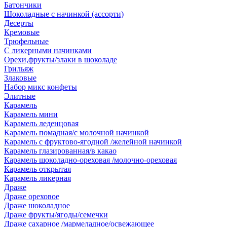
Батончики
Шоколадные с начинкой (ассорти)
Десерты
Кремовые
Трюфельные
С ликерными начинками
Орехи,фрукты/злаки в шоколаде
Грильяж
Злаковые
Набор микс конфеты
Элитные
Карамель
Карамель мини
Карамель леденцовая
Карамель помадная/с молочной начинкой
Карамель с фруктово-ягодной /желейной начинкой
Карамель глазированная/в какао
Карамель шоколадно-ореховая /молочно-ореховая
Карамель открытая
Карамель ликерная
Драже
Драже ореховое
Драже шоколадное
Драже фрукты/ягоды/семечки
Драже сахарное /мармеладное/освежающее