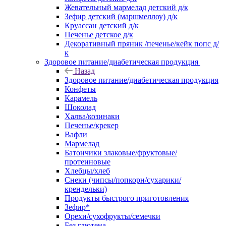
Жевательный мармелад детский д/к
Зефир детский (маршмеллоу) д/к
Круассан детский д/к
Печенье детское д/к
Декоративный пряник /печенье/кейк попс д/
к
Здоровое питание/диабетическая продукция
Назад
Здоровое питание/диабетическая продукция
Конфеты
Карамель
Шоколад
Халва/козинаки
Печенье/крекер
Вафли
Мармелад
Батончики злаковые/фруктовые/
протеиновые
Хлебцы/хлеб
Снеки (чипсы/попкорн/сухарики/
крендельки)
Продукты быстрого приготовления
Зефир*
Орехи/сухофрукты/семечки
Без глютена