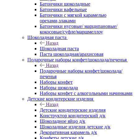
Батончики шоколадные
Батончики вафельные
Батончики с мягкой карамелью
орехами,злаками
Батончики нуговые/ марципановые/
кокосовые/суфле/маршмеллоу
Шоколадная паста
Назад
Шоколадная паста
Паста шоколадная/арахисовая
Подарочные наборы конфет/шоколада/печенья
Назад
Подарочные наборы конфет/шоколада/
печенья
Наборы конфет
Наборы шоколада
Наборы конфет с алкогольными начинками
Детские кондитерские изделия
Назад
Детские кондитерские изделия
Конструктор кондитерский д/к
Шоколадное яйцо д/к
Шоколадные изделия детские д/к
Декоративная карамель д/к
Конфеты детские д/к