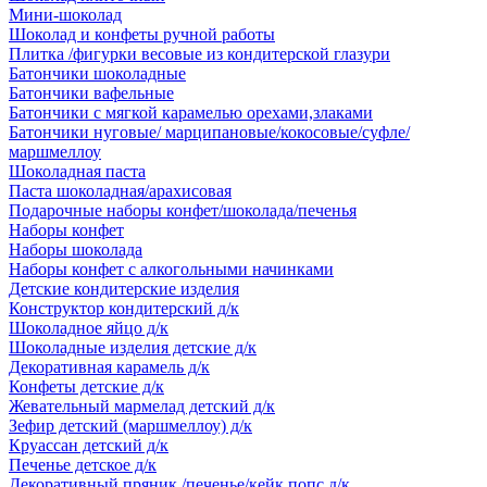
Мини-шоколад
Шоколад и конфеты ручной работы
Плитка /фигурки весовые из кондитерской глазури
Батончики шоколадные
Батончики вафельные
Батончики с мягкой карамелью орехами,злаками
Батончики нуговые/ марципановые/кокосовые/суфле/
маршмеллоу
Шоколадная паста
Паста шоколадная/арахисовая
Подарочные наборы конфет/шоколада/печенья
Наборы конфет
Наборы шоколада
Наборы конфет с алкогольными начинками
Детские кондитерские изделия
Конструктор кондитерский д/к
Шоколадное яйцо д/к
Шоколадные изделия детские д/к
Декоративная карамель д/к
Конфеты детские д/к
Жевательный мармелад детский д/к
Зефир детский (маршмеллоу) д/к
Круассан детский д/к
Печенье детское д/к
Декоративный пряник /печенье/кейк попс д/к