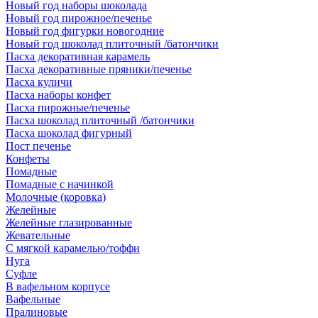
Новый год наборы шоколада
Новый год пирожное/печенье
Новый год фигурки новогодние
Новый год шоколад плиточный /батончики
Пасха декоративная карамель
Пасха декоративные пряники/печенье
Пасха куличи
Пасха наборы конфет
Пасха пирожные/печенье
Пасха шоколад плиточный /батончики
Пасха шоколад фигурный
Пост печенье
Конфеты
Помадные
Помадные с начинкой
Молочные (коровка)
Желейные
Желейные глазированные
Жевательные
С мягкой карамелью/тоффи
Нуга
Суфле
В вафельном корпусе
Вафельные
Пралиновые