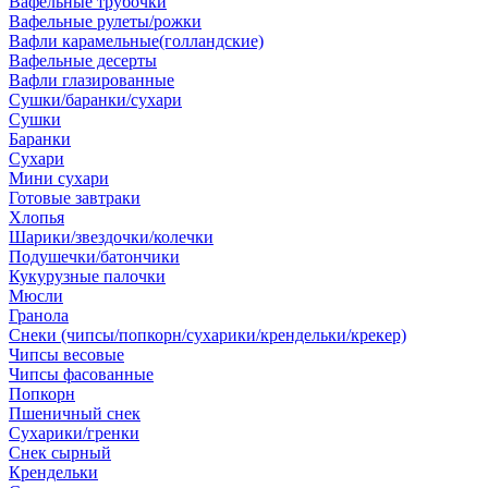
Вафельные трубочки
Вафельные рулеты/рожки
Вафли карамельные(голландские)
Вафельные десерты
Вафли глазированные
Сушки/баранки/сухари
Сушки
Баранки
Сухари
Мини сухари
Готовые завтраки
Хлопья
Шарики/звездочки/колечки
Подушечки/батончики
Кукурузные палочки
Мюсли
Гранола
Снеки (чипсы/попкорн/сухарики/крендельки/крекер)
Чипсы весовые
Чипсы фасованные
Попкорн
Пшеничный снек
Сухарики/гренки
Снек сырный
Крендельки