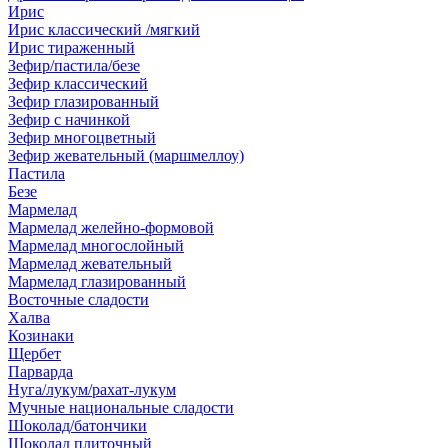
Ирис
Ирис классический /мягкий
Ирис тираженный
Зефир/пастила/безе
Зефир классический
Зефир глазированный
Зефир с начинкой
Зефир многоцветный
Зефир жевательный (маршмеллоу)
Пастила
Безе
Мармелад
Мармелад желейно-формовой
Мармелад многослойный
Мармелад жевательный
Мармелад глазированный
Восточные сладости
Халва
Козинаки
Щербет
Парварда
Нуга/лукум/рахат-лукум
Мучные национальные сладости
Шоколад/батончики
Шоколад плиточный