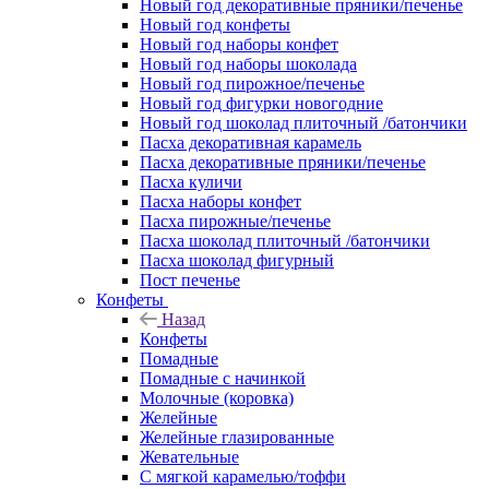
Новый год декоративные пряники/печенье
Новый год конфеты
Новый год наборы конфет
Новый год наборы шоколада
Новый год пирожное/печенье
Новый год фигурки новогодние
Новый год шоколад плиточный /батончики
Пасха декоративная карамель
Пасха декоративные пряники/печенье
Пасха куличи
Пасха наборы конфет
Пасха пирожные/печенье
Пасха шоколад плиточный /батончики
Пасха шоколад фигурный
Пост печенье
Конфеты
Назад
Конфеты
Помадные
Помадные с начинкой
Молочные (коровка)
Желейные
Желейные глазированные
Жевательные
С мягкой карамелью/тоффи