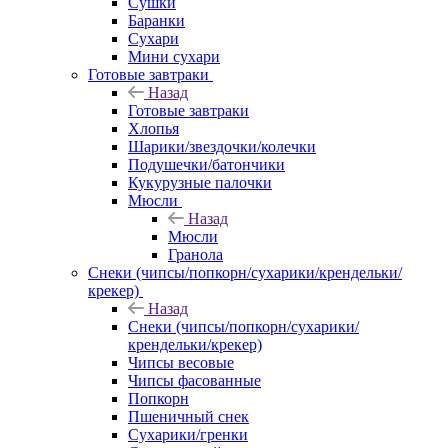
Сушки
Баранки
Сухари
Мини сухари
Готовые завтраки
Назад
Готовые завтраки
Хлопья
Шарики/звездочки/колечки
Подушечки/батончики
Кукурузные палочки
Мюсли
Назад
Мюсли
Гранола
Снеки (чипсы/попкорн/сухарики/крендельки/
крекер)
Назад
Снеки (чипсы/попкорн/сухарики/
крендельки/крекер)
Чипсы весовые
Чипсы фасованные
Попкорн
Пшеничный снек
Сухарики/гренки