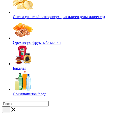
Снеки (чипсы/попкорн/сухарики/крендельки/крекер)
Орехи/сухофрукты/семечки
Бакалея
Соки/напитки/вода