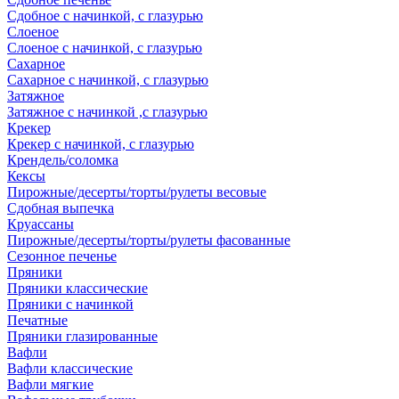
Сдобное с начинкой, с глазурью
Слоеное
Слоеное с начинкой, с глазурью
Сахарное
Сахарное с начинкой, с глазурью
Затяжное
Затяжное с начинкой ,с глазурью
Крекер
Крекер с начинкой, с глазурью
Крендель/соломка
Кексы
Пирожные/десерты/торты/рулеты весовые
Сдобная выпечка
Круассаны
Пирожные/десерты/торты/рулеты фасованные
Сезонное печенье
Пряники
Пряники классические
Пряники с начинкой
Печатные
Пряники глазированные
Вафли
Вафли классические
Вафли мягкие