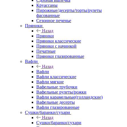
Сдобная выпечка
Круассаны
Пирожные/десерты/торты/рулеты
фасованные
Сезонное печенье
Пряники
Назад
Пряники
Пряники классические
Пряники с начинкой
Печатные
Пряники глазированные
Вафли
Назад
Вафли
Вафли классические
Вафли мягкие
Вафельные трубочки
Вафельные рулеты/рожки
Вафли карамельные(голландские)
Вафельные десерты
Вафли глазированные
Сушки/баранки/сухари
Назад
Сушки/баранки/сухари