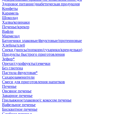
Здоровое питание/диабетическая продукция
Конфеты
Карамель
Шоколад
Халва/козинаки
Печенье/крекер
Вафли
Мармелад
Батончики злаковые/фруктовые/протеиновые
Хлебцы/хлеб
Снеки (чипсы/попкорн/сухарики/крендельки)
Продукты быстрого приготовления
Зефир*
Орехи/сухофрукты/семечки
Без глютена
Пастила фруктовая*
Сахарозаменители
Смеси для приготовления напитков
Печенье
Овсяное печенье
Заварное печенье
Грильяжное/злаковое/с кокосом печенье
Вафельное печенье
Бисквитное печенье
Сдобное печенье