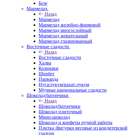
Безе
Мармелад
Назад
Мармелад
Мармелад желейно-формовой
Мармелад многослойный
Мармелад жевательный
Мармелад глазированный
Восточные сладости
Назад
Восточные сладости
Халва
Козинаки
Щербет
Парварда
Нуга/лукум/рахат-лукум
Мучные национальные сладости
Шоколад/батончики
Назад
Шоколад/батончики
Шоколад плиточный
Мини-шоколад
Шоколад и конфеты ручной работы
Плитка /фигурки весовые из кондитерской
глазури