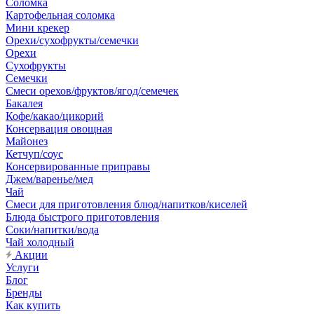
Соломка
Картофельная соломка
Мини крекер
Орехи/сухофрукты/семечки
Орехи
Сухофрукты
Семечки
Смеси орехов/фруктов/ягод/семечек
Бакалея
Кофе/какао/цикорий
Консервация овощная
Майонез
Кетчуп/соус
Консервированные приправы
Джем/варенье/мед
Чай
Смеси для приготовления блюд/напитков/киселей
Блюда быстрого приготовления
Соки/напитки/вода
Чай холодный
Акции
Услуги
Блог
Бренды
Как купить