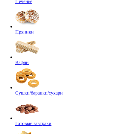
Печенье
Пряники
Вафли
Сушки/баранки/сухари
Готовые завтраки