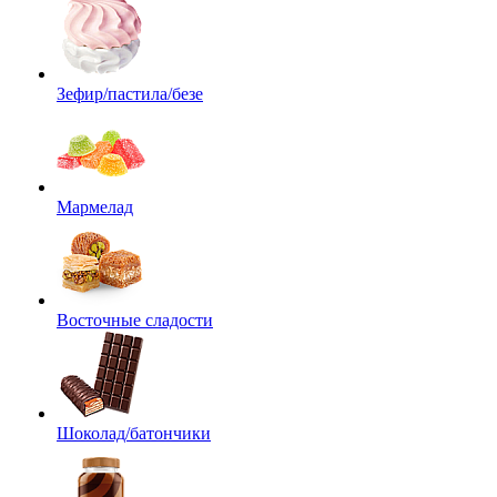
Зефир/пастила/безе
Мармелад
Восточные сладости
Шоколад/батончики