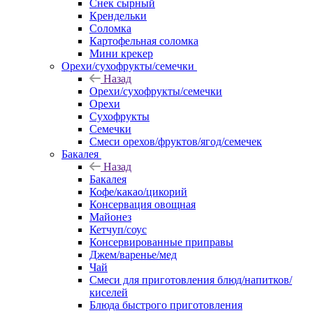
Снек сырный
Крендельки
Соломка
Картофельная соломка
Мини крекер
Орехи/сухофрукты/семечки
Назад
Орехи/сухофрукты/семечки
Орехи
Сухофрукты
Семечки
Смеси орехов/фруктов/ягод/семечек
Бакалея
Назад
Бакалея
Кофе/какао/цикорий
Консервация овощная
Майонез
Кетчуп/соус
Консервированные приправы
Джем/варенье/мед
Чай
Смеси для приготовления блюд/напитков/
киселей
Блюда быстрого приготовления