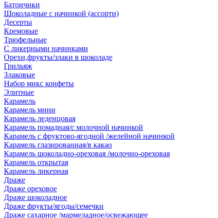
Батончики
Шоколадные с начинкой (ассорти)
Десерты
Кремовые
Трюфельные
С ликерными начинками
Орехи,фрукты/злаки в шоколаде
Грильяж
Злаковые
Набор микс конфеты
Элитные
Карамель
Карамель мини
Карамель леденцовая
Карамель помадная/с молочной начинкой
Карамель с фруктово-ягодной /желейной начинкой
Карамель глазированная/в какао
Карамель шоколадно-ореховая /молочно-ореховая
Карамель открытая
Карамель ликерная
Драже
Драже ореховое
Драже шоколадное
Драже фрукты/ягоды/семечки
Драже сахарное /мармеладное/освежающее