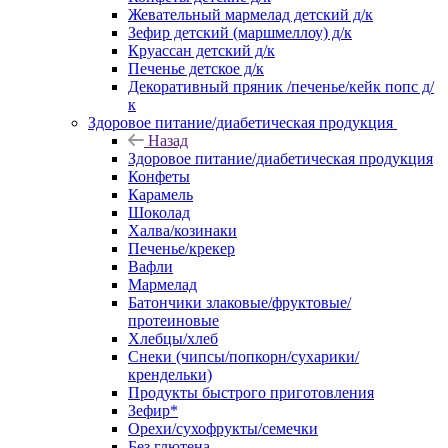
Жевательный мармелад детский д/к
Зефир детский (маршмеллоу) д/к
Круассан детский д/к
Печенье детское д/к
Декоративный пряник /печенье/кейк попс д/
к
Здоровое питание/диабетическая продукция
Назад
Здоровое питание/диабетическая продукция
Конфеты
Карамель
Шоколад
Халва/козинаки
Печенье/крекер
Вафли
Мармелад
Батончики злаковые/фруктовые/
протеиновые
Хлебцы/хлеб
Снеки (чипсы/попкорн/сухарики/
крендельки)
Продукты быстрого приготовления
Зефир*
Орехи/сухофрукты/семечки
Без глютена