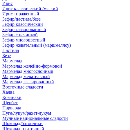
Ирис
Ирис классический /мягкий
Ирис тираженный
Зефир/пастила/безе
Зефир классический
Зефир глазированный
Зефир с начинкой
Зефир многоцветный
Зефир жевательный (маршмеллоу)
Пастила
Безе
Мармелад
Мармелад желейно-формовой
Мармелад многослойный
Мармелад жевательный
Мармелад глазированный
Восточные сладости
Халва
Козинаки
Щербет
Парварда
Нуга/лукум/рахат-лукум
Мучные национальные сладости
Шоколад/батончики
Шоколад плиточный