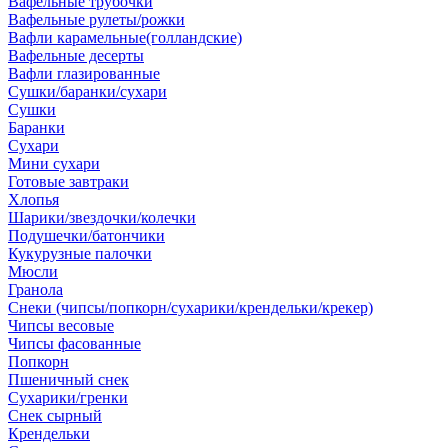
Вафельные трубочки
Вафельные рулеты/рожки
Вафли карамельные(голландские)
Вафельные десерты
Вафли глазированные
Сушки/баранки/сухари
Сушки
Баранки
Сухари
Мини сухари
Готовые завтраки
Хлопья
Шарики/звездочки/колечки
Подушечки/батончики
Кукурузные палочки
Мюсли
Гранола
Снеки (чипсы/попкорн/сухарики/крендельки/крекер)
Чипсы весовые
Чипсы фасованные
Попкорн
Пшеничный снек
Сухарики/гренки
Снек сырный
Крендельки