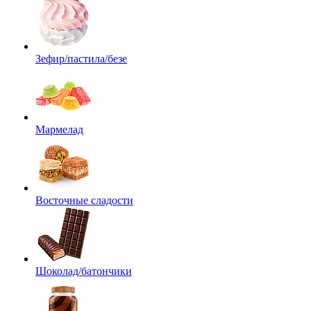
Зефир/пастила/безе
Мармелад
Восточные сладости
Шоколад/батончики