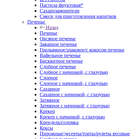
Пастила фруктовая*
Сахарозаменители
Смеси для приготовления напитков
Печенье
Назад
Печенье
Овсяное печенье
Заварное печенье
Грильяжное/злаковое/с кокосом печенье
Вафельное печенье
Бисквитное печенье
Сдобное печенье
Сдобное с начинкой, с глазурью
Слоеное
Слоеное с начинкой, с глазурью
Сахарное
Сахарное с начинкой, с глазурью
Затяжное
Затяжное с начинкой ,с глазурью
Крекер
Крекер с начинкой, с глазурью
Крендель/соломка
Кексы
Пирожные/десерты/торты/рулеты весовые