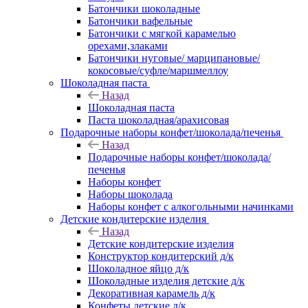
Батончики шоколадные
Батончики вафельные
Батончики с мягкой карамелью
орехами,злаками
Батончики нуговые/ марципановые/
кокосовые/суфле/маршмеллоу
Шоколадная паста
Назад
Шоколадная паста
Паста шоколадная/арахисовая
Подарочные наборы конфет/шоколада/печенья
Назад
Подарочные наборы конфет/шоколада/
печенья
Наборы конфет
Наборы шоколада
Наборы конфет с алкогольными начинками
Детские кондитерские изделия
Назад
Детские кондитерские изделия
Конструктор кондитерский д/к
Шоколадное яйцо д/к
Шоколадные изделия детские д/к
Декоративная карамель д/к
Конфеты детские д/к