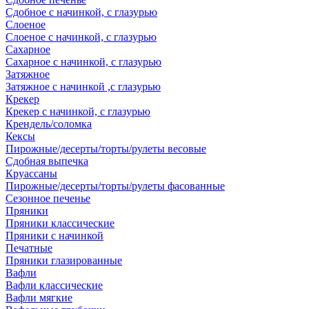
Сдобное с начинкой, с глазурью
Слоеное
Слоеное с начинкой, с глазурью
Сахарное
Сахарное с начинкой, с глазурью
Затяжное
Затяжное с начинкой ,с глазурью
Крекер
Крекер с начинкой, с глазурью
Крендель/соломка
Кексы
Пирожные/десерты/торты/рулеты весовые
Сдобная выпечка
Круассаны
Пирожные/десерты/торты/рулеты фасованные
Сезонное печенье
Пряники
Пряники классические
Пряники с начинкой
Печатные
Пряники глазированные
Вафли
Вафли классические
Вафли мягкие