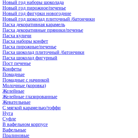
Новый год наборы шоколада
Новый год пирожное/печенье
Новый год фигурки новогодние
Новый год шоколад плиточный /батончики
Пасха декоративная карамель
Пасха декоративные пряники/печенье
Пасха куличи
Пасха наборы конфет
Пасха пирожные/печенье
Пасха шоколад плиточный /батончики
Пасха шоколад фигурный
Пост печенье
Конфеты
Помадные
Помадные с начинкой
Молочные (коровка)
Желейные
Желейные глазированные
Жевательные
С мягкой карамелью/тоффи
Нуга
Суфле
В вафельном корпусе
Вафельные
Пралиновые