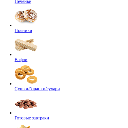
Печенье
Пряники
Вафли
Сушки/баранки/сухари
Готовые завтраки