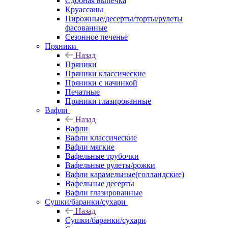
Сдобная выпечка
Круассаны
Пирожные/десерты/торты/рулеты
фасованные
Сезонное печенье
Пряники
Назад
Пряники
Пряники классические
Пряники с начинкой
Печатные
Пряники глазированные
Вафли
Назад
Вафли
Вафли классические
Вафли мягкие
Вафельные трубочки
Вафельные рулеты/рожки
Вафли карамельные(голландские)
Вафельные десерты
Вафли глазированные
Сушки/баранки/сухари
Назад
Сушки/баранки/сухари