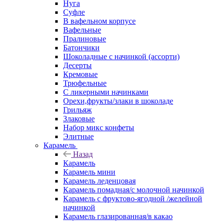
Нуга
Суфле
В вафельном корпусе
Вафельные
Пралиновые
Батончики
Шоколадные с начинкой (ассорти)
Десерты
Кремовые
Трюфельные
С ликерными начинками
Орехи,фрукты/злаки в шоколаде
Грильяж
Злаковые
Набор микс конфеты
Элитные
Карамель
Назад
Карамель
Карамель мини
Карамель леденцовая
Карамель помадная/с молочной начинкой
Карамель с фруктово-ягодной /желейной
начинкой
Карамель глазированная/в какао