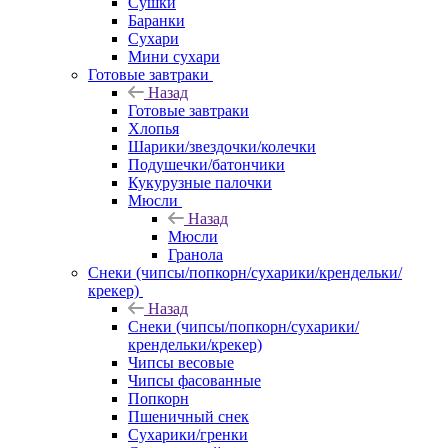
Сушки
Баранки
Сухари
Мини сухари
Готовые завтраки
Назад
Готовые завтраки
Хлопья
Шарики/звездочки/колечки
Подушечки/батончики
Кукурузные палочки
Мюсли
Назад
Мюсли
Гранола
Снеки (чипсы/попкорн/сухарики/крендельки/
крекер)
Назад
Снеки (чипсы/попкорн/сухарики/
крендельки/крекер)
Чипсы весовые
Чипсы фасованные
Попкорн
Пшеничный снек
Сухарики/гренки