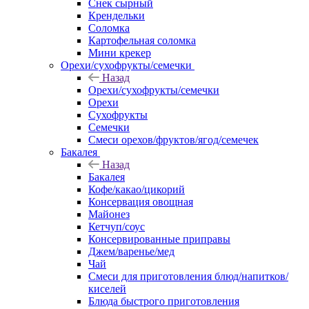
Снек сырный
Крендельки
Соломка
Картофельная соломка
Мини крекер
Орехи/сухофрукты/семечки
Назад
Орехи/сухофрукты/семечки
Орехи
Сухофрукты
Семечки
Смеси орехов/фруктов/ягод/семечек
Бакалея
Назад
Бакалея
Кофе/какао/цикорий
Консервация овощная
Майонез
Кетчуп/соус
Консервированные приправы
Джем/варенье/мед
Чай
Смеси для приготовления блюд/напитков/
киселей
Блюда быстрого приготовления