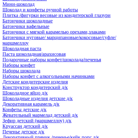
Мини-шоколад
Шоколад и конфеты ручной работы
Плитка /фигурки весовые из кондитерской глазури
Батончики шоколадные
Батончики вафельные
Батончики с мягкой карамелью орехами,злаками
Батончики нуговые/ марципановые/кокосовые/суфле/
маршмеллоу
Шоколадная паста
Паста шоколадная/арахисовая
Подарочные наборы конфет/шоколада/печенья
Наборы конфет
Наборы шоколада
Наборы конфет с алкогольными начинками
Детские кондитерские изделия
Конструктор кондитерский д/к
Шоколадное яйцо д/к
Шоколадные изделия детские д/к
Декоративная карамель д/к
Конфеты детские д/к
Жевательный мармелад детский д/к
Зефир детский (маршмеллоу) д/к
Круассан детский д/к
Печенье детское д/к
Декоративный пряник /печенье/кейк попс д/к