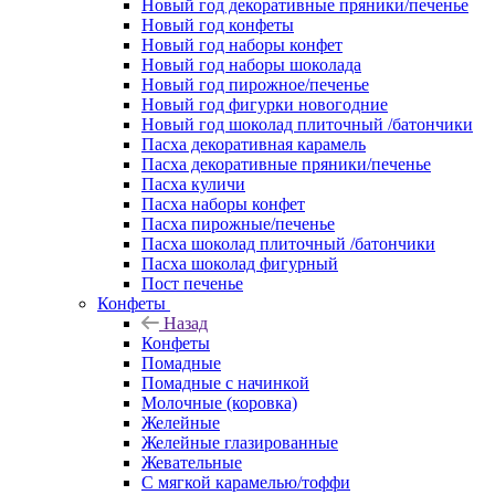
Новый год декоративные пряники/печенье
Новый год конфеты
Новый год наборы конфет
Новый год наборы шоколада
Новый год пирожное/печенье
Новый год фигурки новогодние
Новый год шоколад плиточный /батончики
Пасха декоративная карамель
Пасха декоративные пряники/печенье
Пасха куличи
Пасха наборы конфет
Пасха пирожные/печенье
Пасха шоколад плиточный /батончики
Пасха шоколад фигурный
Пост печенье
Конфеты
Назад
Конфеты
Помадные
Помадные с начинкой
Молочные (коровка)
Желейные
Желейные глазированные
Жевательные
С мягкой карамелью/тоффи