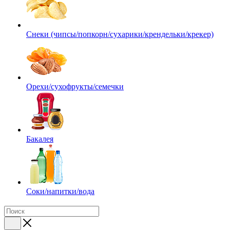
Снеки (чипсы/попкорн/сухарики/крендельки/крекер)
Орехи/сухофрукты/семечки
Бакалея
Соки/напитки/вода