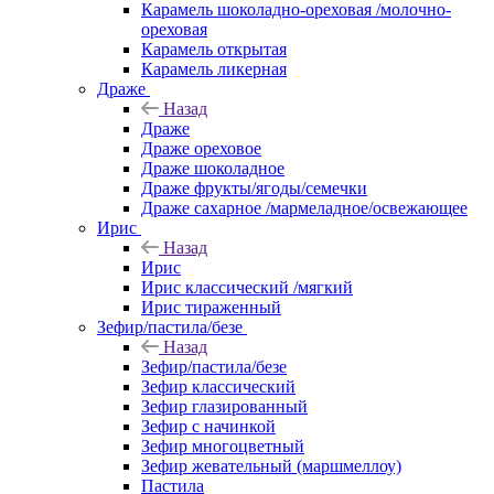
Карамель шоколадно-ореховая /молочно-
ореховая
Карамель открытая
Карамель ликерная
Драже
Назад
Драже
Драже ореховое
Драже шоколадное
Драже фрукты/ягоды/семечки
Драже сахарное /мармеладное/освежающее
Ирис
Назад
Ирис
Ирис классический /мягкий
Ирис тираженный
Зефир/пастила/безе
Назад
Зефир/пастила/безе
Зефир классический
Зефир глазированный
Зефир с начинкой
Зефир многоцветный
Зефир жевательный (маршмеллоу)
Пастила