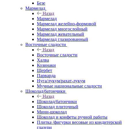
Безе
Мармелад
Назад
Мармелад
Мармелад желейно-формовой
Мармелад многослойный
Мармелад жевательный
Мармелад глазированный
Восточные сладости
Назад
Восточные сладости
Халва
Козинаки
Щербет
Парварда
Нуга/лукум/рахат-лукум
Мучные национальные сладости
Шоколад/батончики
Назад
Шоколад/батончики
Шоколад плиточный
Мини-шоколад
Шоколад и конфеты ручной работы
Плитка /фигурки весовые из кондитерской
глазури