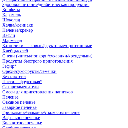
Здоровое питание/диабетическая продукция
Конфеты
Карамель
Шоколад
Халва/козинаки
Печенье/крекер
Вафли
Мармелад
Батончики злаковые/фруктовые/протеиновые
Хлебцы/хлеб
Снеки (чипсы/попкорн/сухарики/крендельки)
Продукты быстрого приготовления
Зефир*
Орехи/сухофрукты/семечки
Без глютена
Пастила фруктовая*
Сахарозаменители
Смеси для приготовления напитков
Печенье
Овсяное печенье
Заварное печенье
Грильяжное/злаковое/с кокосом печенье
Вафельное печенье
Бисквитное печенье
Сдобное печенье