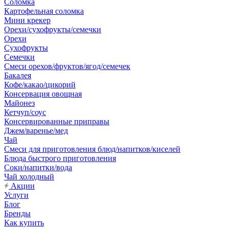
Соломка
Картофельная соломка
Мини крекер
Орехи/сухофрукты/семечки
Орехи
Сухофрукты
Семечки
Смеси орехов/фруктов/ягод/семечек
Бакалея
Кофе/какао/цикорий
Консервация овощная
Майонез
Кетчуп/соус
Консервированные приправы
Джем/варенье/мед
Чай
Смеси для приготовления блюд/напитков/киселей
Блюда быстрого приготовления
Соки/напитки/вода
Чай холодный
Акции
Услуги
Блог
Бренды
Как купить