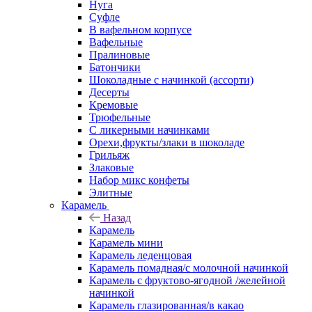
Нуга
Суфле
В вафельном корпусе
Вафельные
Пралиновые
Батончики
Шоколадные с начинкой (ассорти)
Десерты
Кремовые
Трюфельные
С ликерными начинками
Орехи,фрукты/злаки в шоколаде
Грильяж
Злаковые
Набор микс конфеты
Элитные
Карамель
Назад
Карамель
Карамель мини
Карамель леденцовая
Карамель помадная/с молочной начинкой
Карамель с фруктово-ягодной /желейной
начинкой
Карамель глазированная/в какао