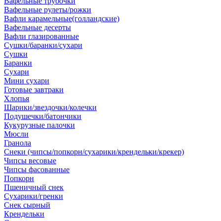
Вафельные трубочки
Вафельные рулеты/рожки
Вафли карамельные(голландские)
Вафельные десерты
Вафли глазированные
Сушки/баранки/сухари
Сушки
Баранки
Сухари
Мини сухари
Готовые завтраки
Хлопья
Шарики/звездочки/колечки
Подушечки/батончики
Кукурузные палочки
Мюсли
Гранола
Снеки (чипсы/попкорн/сухарики/крендельки/крекер)
Чипсы весовые
Чипсы фасованные
Попкорн
Пшеничный снек
Сухарики/гренки
Снек сырный
Крендельки