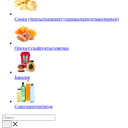
Снеки (чипсы/попкорн/сухарики/крендельки/крекер)
Орехи/сухофрукты/семечки
Бакалея
Соки/напитки/вода