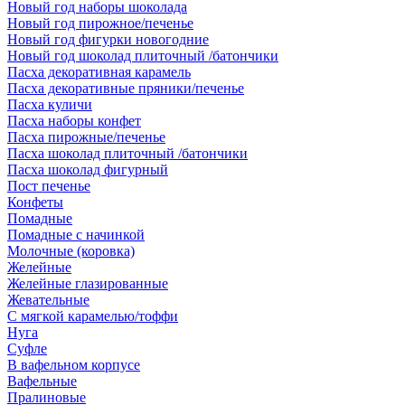
Новый год наборы шоколада
Новый год пирожное/печенье
Новый год фигурки новогодние
Новый год шоколад плиточный /батончики
Пасха декоративная карамель
Пасха декоративные пряники/печенье
Пасха куличи
Пасха наборы конфет
Пасха пирожные/печенье
Пасха шоколад плиточный /батончики
Пасха шоколад фигурный
Пост печенье
Конфеты
Помадные
Помадные с начинкой
Молочные (коровка)
Желейные
Желейные глазированные
Жевательные
С мягкой карамелью/тоффи
Нуга
Суфле
В вафельном корпусе
Вафельные
Пралиновые