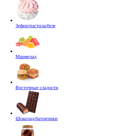
Зефир/пастила/безе
Мармелад
Восточные сладости
Шоколад/батончики