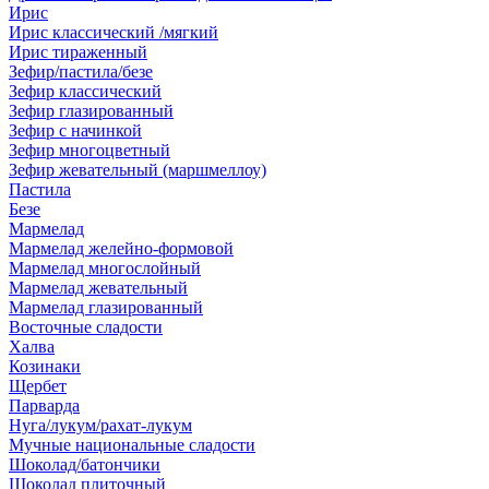
Ирис
Ирис классический /мягкий
Ирис тираженный
Зефир/пастила/безе
Зефир классический
Зефир глазированный
Зефир с начинкой
Зефир многоцветный
Зефир жевательный (маршмеллоу)
Пастила
Безе
Мармелад
Мармелад желейно-формовой
Мармелад многослойный
Мармелад жевательный
Мармелад глазированный
Восточные сладости
Халва
Козинаки
Щербет
Парварда
Нуга/лукум/рахат-лукум
Мучные национальные сладости
Шоколад/батончики
Шоколад плиточный