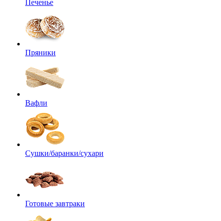
Печенье
Пряники
Вафли
Сушки/баранки/сухари
Готовые завтраки