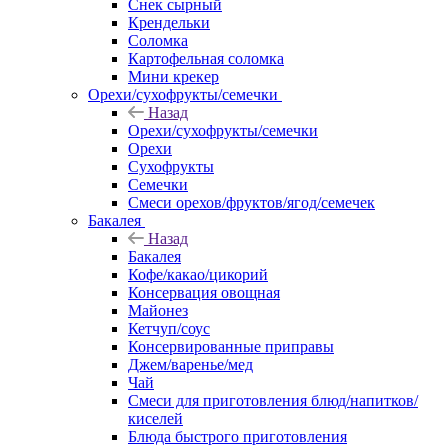
Снек сырный
Крендельки
Соломка
Картофельная соломка
Мини крекер
Орехи/сухофрукты/семечки
Назад
Орехи/сухофрукты/семечки
Орехи
Сухофрукты
Семечки
Смеси орехов/фруктов/ягод/семечек
Бакалея
Назад
Бакалея
Кофе/какао/цикорий
Консервация овощная
Майонез
Кетчуп/соус
Консервированные приправы
Джем/варенье/мед
Чай
Смеси для приготовления блюд/напитков/
киселей
Блюда быстрого приготовления