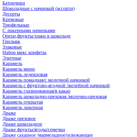
Батончики
Шоколадные с начинкой (ассорти)
Десерты
Кремовые
Трюфельные
С ликерными начинками
Орехи,фрукты/злаки в шоколаде
Грильяж
Злаковые
Набор микс конфеты
Элитные
Карамель
Карамель мини
Карамель леденцовая
Карамель помадная/с молочной начинкой
Карамель с фруктово-ягодной /желейной начинкой
Карамель глазированная/в какао
Карамель шоколадно-ореховая /молочно-ореховая
Карамель открытая
Карамель ликерная
Драже
Драже ореховое
Драже шоколадное
Драже фрукты/ягоды/семечки
Драже сахарное /мармеладное/освежающее