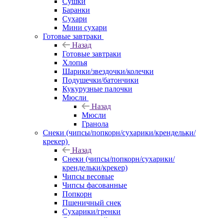
Сушки
Баранки
Сухари
Мини сухари
Готовые завтраки
Назад
Готовые завтраки
Хлопья
Шарики/звездочки/колечки
Подушечки/батончики
Кукурузные палочки
Мюсли
Назад
Мюсли
Гранола
Снеки (чипсы/попкорн/сухарики/крендельки/
крекер)
Назад
Снеки (чипсы/попкорн/сухарики/
крендельки/крекер)
Чипсы весовые
Чипсы фасованные
Попкорн
Пшеничный снек
Сухарики/гренки