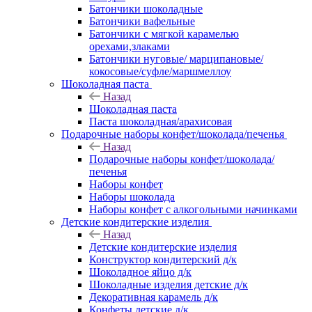
Батончики шоколадные
Батончики вафельные
Батончики с мягкой карамелью
орехами,злаками
Батончики нуговые/ марципановые/
кокосовые/суфле/маршмеллоу
Шоколадная паста
Назад
Шоколадная паста
Паста шоколадная/арахисовая
Подарочные наборы конфет/шоколада/печенья
Назад
Подарочные наборы конфет/шоколада/
печенья
Наборы конфет
Наборы шоколада
Наборы конфет с алкогольными начинками
Детские кондитерские изделия
Назад
Детские кондитерские изделия
Конструктор кондитерский д/к
Шоколадное яйцо д/к
Шоколадные изделия детские д/к
Декоративная карамель д/к
Конфеты детские д/к