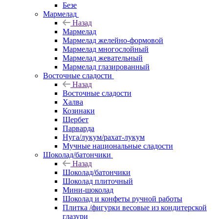
Безе
Мармелад
Назад
Мармелад
Мармелад желейно-формовой
Мармелад многослойный
Мармелад жевательный
Мармелад глазированный
Восточные сладости
Назад
Восточные сладости
Халва
Козинаки
Щербет
Парварда
Нуга/лукум/рахат-лукум
Мучные национальные сладости
Шоколад/батончики
Назад
Шоколад/батончики
Шоколад плиточный
Мини-шоколад
Шоколад и конфеты ручной работы
Плитка /фигурки весовые из кондитерской
глазури