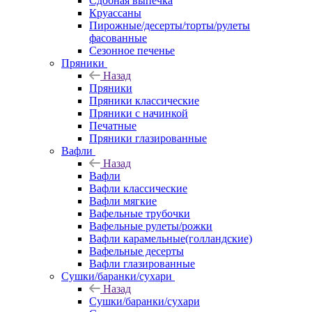
Сдобная выпечка
Круассаны
Пирожные/десерты/торты/рулеты
фасованные
Сезонное печенье
Пряники
Назад
Пряники
Пряники классические
Пряники с начинкой
Печатные
Пряники глазированные
Вафли
Назад
Вафли
Вафли классические
Вафли мягкие
Вафельные трубочки
Вафельные рулеты/рожки
Вафли карамельные(голландские)
Вафельные десерты
Вафли глазированные
Сушки/баранки/сухари
Назад
Сушки/баранки/сухари