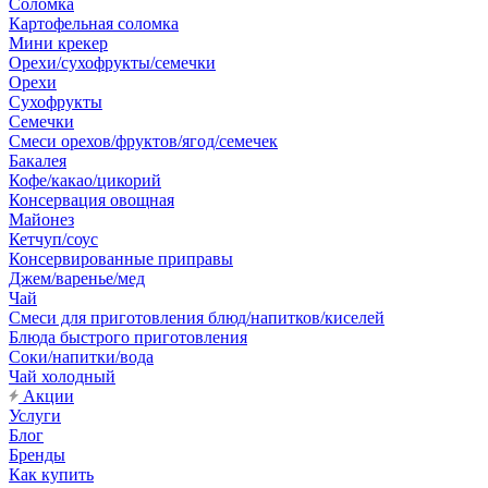
Соломка
Картофельная соломка
Мини крекер
Орехи/сухофрукты/семечки
Орехи
Сухофрукты
Семечки
Смеси орехов/фруктов/ягод/семечек
Бакалея
Кофе/какао/цикорий
Консервация овощная
Майонез
Кетчуп/соус
Консервированные приправы
Джем/варенье/мед
Чай
Смеси для приготовления блюд/напитков/киселей
Блюда быстрого приготовления
Соки/напитки/вода
Чай холодный
Акции
Услуги
Блог
Бренды
Как купить