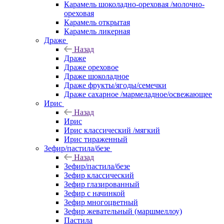
Карамель шоколадно-ореховая /молочно-
ореховая
Карамель открытая
Карамель ликерная
Драже
Назад
Драже
Драже ореховое
Драже шоколадное
Драже фрукты/ягоды/семечки
Драже сахарное /мармеладное/освежающее
Ирис
Назад
Ирис
Ирис классический /мягкий
Ирис тираженный
Зефир/пастила/безе
Назад
Зефир/пастила/безе
Зефир классический
Зефир глазированный
Зефир с начинкой
Зефир многоцветный
Зефир жевательный (маршмеллоу)
Пастила