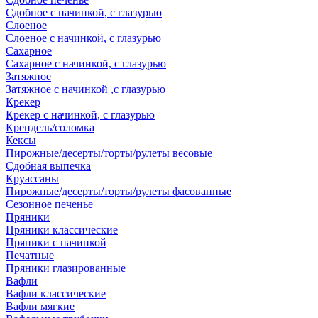
Сдобное с начинкой, с глазурью
Слоеное
Слоеное с начинкой, с глазурью
Сахарное
Сахарное с начинкой, с глазурью
Затяжное
Затяжное с начинкой ,с глазурью
Крекер
Крекер с начинкой, с глазурью
Крендель/соломка
Кексы
Пирожные/десерты/торты/рулеты весовые
Сдобная выпечка
Круассаны
Пирожные/десерты/торты/рулеты фасованные
Сезонное печенье
Пряники
Пряники классические
Пряники с начинкой
Печатные
Пряники глазированные
Вафли
Вафли классические
Вафли мягкие