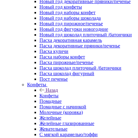
Новый год декоративные пряники/печенье
Новый год конфеты
Новый год наборы конфет
Новый год наборы шоколада
Новый год пирожное/печенье
Новый год фигурки новогодние
Новый год шоколад плиточный /батончики
Пасха декоративная карамель
Пасха декоративные пряники/печенье
Пасха куличи
Пасха наборы конфет
Пасха пирожные/печенье
Пасха шоколад плиточный /батончики
Пасха шоколад фигурный
Пост печенье
Конфеты
Назад
Конфеты
Помадные
Помадные с начинкой
Молочные (коровка)
Желейные
Желейные глазированные
Жевательные
С мягкой карамелью/тоффи