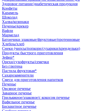
Здоровое питание/диабетическая продукция
Конфеты
Карамель
Шоколад
Халва/козинаки
Печенье/крекер
Вафли
Мармелад
Батончики злаковые/фруктовые/протеиновые
Хлебцы/хлеб
Снеки (чипсы/попкорн/сухарики/крендельки)
Продукты быстрого приготовления
Зефир*
Орехи/сухофрукты/семечки
Без глютена
Пастила фруктовая*
Сахарозаменители
Смеси для приготовления напитков
Печенье
Овсяное печенье
Заварное печенье
Грильяжное/злаковое/с кокосом печенье
Вафельное печенье
Бисквитное печенье
Сдобное печенье