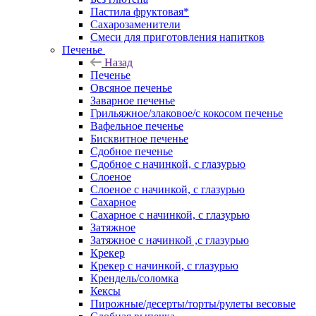
Пастила фруктовая*
Сахарозаменители
Смеси для приготовления напитков
Печенье
Назад
Печенье
Овсяное печенье
Заварное печенье
Грильяжное/злаковое/с кокосом печенье
Вафельное печенье
Бисквитное печенье
Сдобное печенье
Сдобное с начинкой, с глазурью
Слоеное
Слоеное с начинкой, с глазурью
Сахарное
Сахарное с начинкой, с глазурью
Затяжное
Затяжное с начинкой ,с глазурью
Крекер
Крекер с начинкой, с глазурью
Крендель/соломка
Кексы
Пирожные/десерты/торты/рулеты весовые