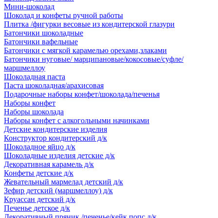
Мини-шоколад
Шоколад и конфеты ручной работы
Плитка /фигурки весовые из кондитерской глазури
Батончики шоколадные
Батончики вафельные
Батончики с мягкой карамелью орехами,злаками
Батончики нуговые/ марципановые/кокосовые/суфле/
маршмеллоу
Шоколадная паста
Паста шоколадная/арахисовая
Подарочные наборы конфет/шоколада/печенья
Наборы конфет
Наборы шоколада
Наборы конфет с алкогольными начинками
Детские кондитерские изделия
Конструктор кондитерский д/к
Шоколадное яйцо д/к
Шоколадные изделия детские д/к
Декоративная карамель д/к
Конфеты детские д/к
Жевательный мармелад детский д/к
Зефир детский (маршмеллоу) д/к
Круассан детский д/к
Печенье детское д/к
Декоративный пряник /печенье/кейк попс д/к