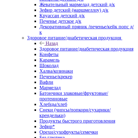
Жевательный мармелад детский д/к
Зефир детский (маршмеллоу) д/к
Круассан детский д/к
Печенье детское д/к
Декоративный пряник /печенье/кейк попс д/
к
Здоровое питание/диабетическая продукция
Назад
Здоровое питание/диабетическая продукция
Конфеты
Карамель
Шоколад
Халва/козинаки
Печенье/крекер
Вафли
Мармелад
Батончики злаковые/фруктовые/
протеиновые
Хлебцы/хлеб
Снеки (чипсы/попкорн/сухарики/
крендельки)
Продукты быстрого приготовления
Зефир*
Орехи/сухофрукты/семечки
Без глютена