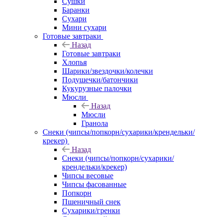
Сушки
Баранки
Сухари
Мини сухари
Готовые завтраки
Назад
Готовые завтраки
Хлопья
Шарики/звездочки/колечки
Подушечки/батончики
Кукурузные палочки
Мюсли
Назад
Мюсли
Гранола
Снеки (чипсы/попкорн/сухарики/крендельки/
крекер)
Назад
Снеки (чипсы/попкорн/сухарики/
крендельки/крекер)
Чипсы весовые
Чипсы фасованные
Попкорн
Пшеничный снек
Сухарики/гренки