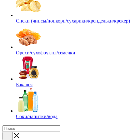
Снеки (чипсы/попкорн/сухарики/крендельки/крекер)
Орехи/сухофрукты/семечки
Бакалея
Соки/напитки/вода