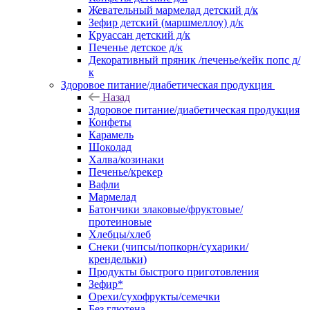
Жевательный мармелад детский д/к
Зефир детский (маршмеллоу) д/к
Круассан детский д/к
Печенье детское д/к
Декоративный пряник /печенье/кейк попс д/
к
Здоровое питание/диабетическая продукция
Назад
Здоровое питание/диабетическая продукция
Конфеты
Карамель
Шоколад
Халва/козинаки
Печенье/крекер
Вафли
Мармелад
Батончики злаковые/фруктовые/
протеиновые
Хлебцы/хлеб
Снеки (чипсы/попкорн/сухарики/
крендельки)
Продукты быстрого приготовления
Зефир*
Орехи/сухофрукты/семечки
Без глютена