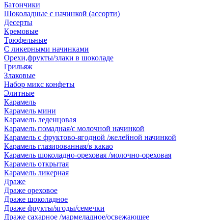
Батончики
Шоколадные с начинкой (ассорти)
Десерты
Кремовые
Трюфельные
С ликерными начинками
Орехи,фрукты/злаки в шоколаде
Грильяж
Злаковые
Набор микс конфеты
Элитные
Карамель
Карамель мини
Карамель леденцовая
Карамель помадная/с молочной начинкой
Карамель с фруктово-ягодной /желейной начинкой
Карамель глазированная/в какао
Карамель шоколадно-ореховая /молочно-ореховая
Карамель открытая
Карамель ликерная
Драже
Драже ореховое
Драже шоколадное
Драже фрукты/ягоды/семечки
Драже сахарное /мармеладное/освежающее