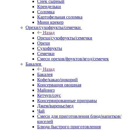
Снек сырный
Крендельки
Соломка
Картофельная соломка
Мини крекер
Орехи/сухофрукты/семечки
Назад
Орехи/сухофрукты/семечки
Орехи
Сухофрукты
Семечки
Смеси орехов/фруктов/ягод/семечек
Бакалея
Назад
Бакалея
Кофе/какао/цикорий
Консервация овощная
Майонез
Кетчуп/соус
Консервированные приправы
Джем/варенье/мед
Чай
Смеси для приготовления блюд/напитков/
киселей
Блюда быстрого приготовления