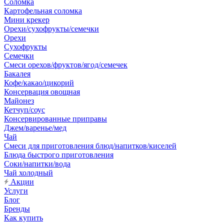
Соломка
Картофельная соломка
Мини крекер
Орехи/сухофрукты/семечки
Орехи
Сухофрукты
Семечки
Смеси орехов/фруктов/ягод/семечек
Бакалея
Кофе/какао/цикорий
Консервация овощная
Майонез
Кетчуп/соус
Консервированные приправы
Джем/варенье/мед
Чай
Смеси для приготовления блюд/напитков/киселей
Блюда быстрого приготовления
Соки/напитки/вода
Чай холодный
Акции
Услуги
Блог
Бренды
Как купить