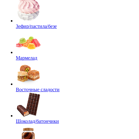
Зефир/пастила/безе
Мармелад
Восточные сладости
Шоколад/батончики