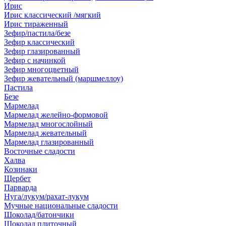
Ирис
Ирис классический /мягкий
Ирис тираженный
Зефир/пастила/безе
Зефир классический
Зефир глазированный
Зефир с начинкой
Зефир многоцветный
Зефир жевательный (маршмеллоу)
Пастила
Безе
Мармелад
Мармелад желейно-формовой
Мармелад многослойный
Мармелад жевательный
Мармелад глазированный
Восточные сладости
Халва
Козинаки
Щербет
Парварда
Нуга/лукум/рахат-лукум
Мучные национальные сладости
Шоколад/батончики
Шоколад плиточный