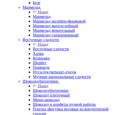
Безе
Мармелад
Назад
Мармелад
Мармелад желейно-формовой
Мармелад многослойный
Мармелад жевательный
Мармелад глазированный
Восточные сладости
Назад
Восточные сладости
Халва
Козинаки
Щербет
Парварда
Нуга/лукум/рахат-лукум
Мучные национальные сладости
Шоколад/батончики
Назад
Шоколад/батончики
Шоколад плиточный
Мини-шоколад
Шоколад и конфеты ручной работы
Плитка /фигурки весовые из кондитерской
глазури