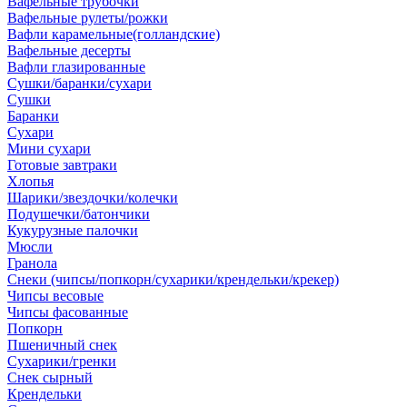
Вафельные трубочки
Вафельные рулеты/рожки
Вафли карамельные(голландские)
Вафельные десерты
Вафли глазированные
Сушки/баранки/сухари
Сушки
Баранки
Сухари
Мини сухари
Готовые завтраки
Хлопья
Шарики/звездочки/колечки
Подушечки/батончики
Кукурузные палочки
Мюсли
Гранола
Снеки (чипсы/попкорн/сухарики/крендельки/крекер)
Чипсы весовые
Чипсы фасованные
Попкорн
Пшеничный снек
Сухарики/гренки
Снек сырный
Крендельки