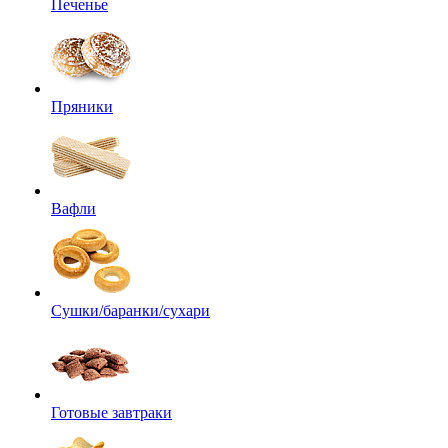
Печенье
Пряники
Вафли
Сушки/баранки/сухари
Готовые завтраки