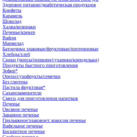
Здоровое питание/диабетическая продукция
Конфеты
Карамель
Шоколад
Халва/козинаки
Печенье/крекер
Вафли
Мармелад
Батончики злаковые/фруктовые/протеиновые
Хлебцы/хлеб
Снеки (чипсы/попкорн/сухарики/крендельки)
Продукты быстрого приготовления
Зефир*
Орехи/сухофрукты/семечки
Без глютена
Пастила фруктовая*
Сахарозаменители
Смеси для приготовления напитков
Печенье
Овсяное печенье
Заварное печенье
Грильяжное/злаковое/с кокосом печенье
Вафельное печенье
Бисквитное печенье
Сдобное печенье