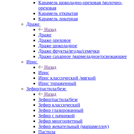
Карамель шоколадно-ореховая /молочно-
ореховая
Карамель открытая
Карамель ликерная
Драже
Назад
Драже
Драже ореховое
Драже шоколадное
Драже фрукты/ягоды/семечки
Драже сахарное /мармеладное/освежающее
Ирис
Назад
Ирис
Ирис классический /мягкий
Ирис тираженный
Зефир/пастила/безе
Назад
Зефир/пастила/безе
Зефир классический
Зефир глазированный
Зефир с начинкой
Зефир многоцветный
Зефир жевательный (маршмеллоу)
Пастила