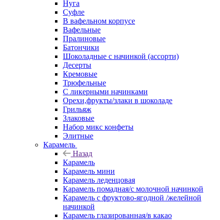
Нуга
Суфле
В вафельном корпусе
Вафельные
Пралиновые
Батончики
Шоколадные с начинкой (ассорти)
Десерты
Кремовые
Трюфельные
С ликерными начинками
Орехи,фрукты/злаки в шоколаде
Грильяж
Злаковые
Набор микс конфеты
Элитные
Карамель
Назад
Карамель
Карамель мини
Карамель леденцовая
Карамель помадная/с молочной начинкой
Карамель с фруктово-ягодной /желейной
начинкой
Карамель глазированная/в какао