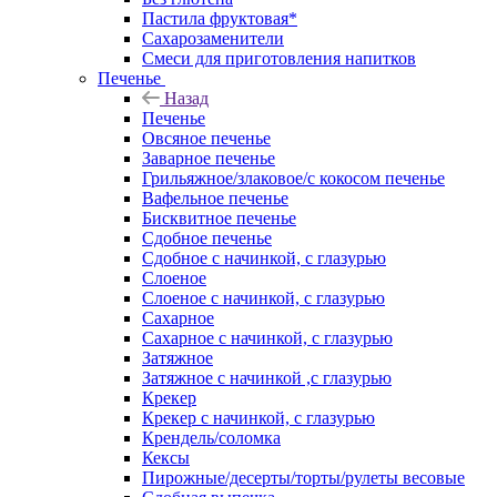
Пастила фруктовая*
Сахарозаменители
Смеси для приготовления напитков
Печенье
Назад
Печенье
Овсяное печенье
Заварное печенье
Грильяжное/злаковое/с кокосом печенье
Вафельное печенье
Бисквитное печенье
Сдобное печенье
Сдобное с начинкой, с глазурью
Слоеное
Слоеное с начинкой, с глазурью
Сахарное
Сахарное с начинкой, с глазурью
Затяжное
Затяжное с начинкой ,с глазурью
Крекер
Крекер с начинкой, с глазурью
Крендель/соломка
Кексы
Пирожные/десерты/торты/рулеты весовые