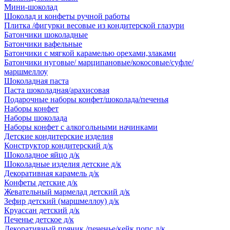
Мини-шоколад
Шоколад и конфеты ручной работы
Плитка /фигурки весовые из кондитерской глазури
Батончики шоколадные
Батончики вафельные
Батончики с мягкой карамелью орехами,злаками
Батончики нуговые/ марципановые/кокосовые/суфле/
маршмеллоу
Шоколадная паста
Паста шоколадная/арахисовая
Подарочные наборы конфет/шоколада/печенья
Наборы конфет
Наборы шоколада
Наборы конфет с алкогольными начинками
Детские кондитерские изделия
Конструктор кондитерский д/к
Шоколадное яйцо д/к
Шоколадные изделия детские д/к
Декоративная карамель д/к
Конфеты детские д/к
Жевательный мармелад детский д/к
Зефир детский (маршмеллоу) д/к
Круассан детский д/к
Печенье детское д/к
Декоративный пряник /печенье/кейк попс д/к