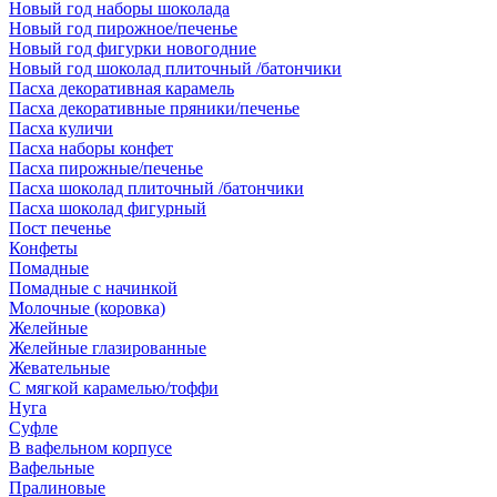
Новый год наборы шоколада
Новый год пирожное/печенье
Новый год фигурки новогодние
Новый год шоколад плиточный /батончики
Пасха декоративная карамель
Пасха декоративные пряники/печенье
Пасха куличи
Пасха наборы конфет
Пасха пирожные/печенье
Пасха шоколад плиточный /батончики
Пасха шоколад фигурный
Пост печенье
Конфеты
Помадные
Помадные с начинкой
Молочные (коровка)
Желейные
Желейные глазированные
Жевательные
С мягкой карамелью/тоффи
Нуга
Суфле
В вафельном корпусе
Вафельные
Пралиновые