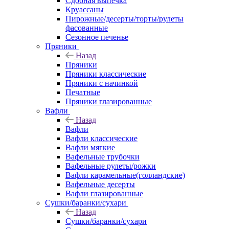
Сдобная выпечка
Круассаны
Пирожные/десерты/торты/рулеты
фасованные
Сезонное печенье
Пряники
Назад
Пряники
Пряники классические
Пряники с начинкой
Печатные
Пряники глазированные
Вафли
Назад
Вафли
Вафли классические
Вафли мягкие
Вафельные трубочки
Вафельные рулеты/рожки
Вафли карамельные(голландские)
Вафельные десерты
Вафли глазированные
Сушки/баранки/сухари
Назад
Сушки/баранки/сухари