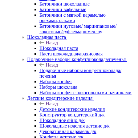
Батончики шоколадные
Батончики вафельные
Батончики с мягкой карамелью
орехами,злаками
Батончики нуговые/ марципановые/
кокосовые/суфле/маршмеллоу
Шоколадная паста
Назад
Шоколадная паста
Паста шоколадная/арахисовая
Подарочные наборы конфет/шоколада/печенья
Назад
Подарочные наборы конфет/шоколада/
печенья
Наборы конфет
Наборы шоколада
Наборы конфет с алкогольными начинками
Детские кондитерские изделия
Назад
Детские кондитерские изделия
Конструктор кондитерский д/к
Шоколадное яйцо д/к
Шоколадные изделия детские д/к
Декоративная карамель д/к
Конфеты детские д/к