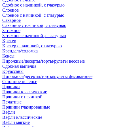
Сдобное с начинкой, с глазурью
Слоеное
Слоеное с начинкой, с глазурью
Сахарное
Сахарное с начинкой, с глазурью
Затяжное
Затяжное с начинкой ,с глазурью
Крекер
Крекер с начинкой, с глазурью
Крендель/соломка
Кексы
Пирожные/десерты/торты/рулеты весовые
Сдобная выпечка
Круассаны
Пирожные/десерты/торты/рулеты фасованные
Сезонное печенье
Пряники
Пряники классические
Пряники с начинкой
Печатные
Пряники глазированные
Вафли
Вафли классические
Вафли мягкие