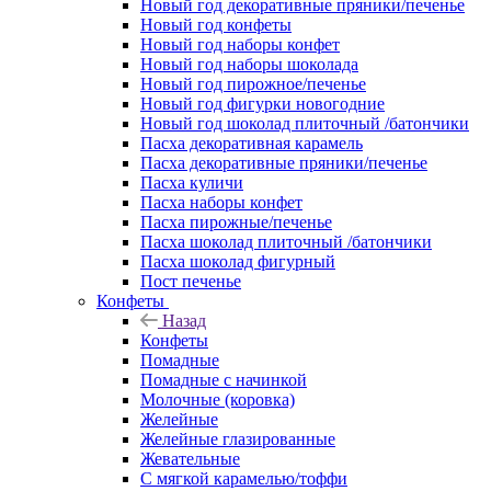
Новый год декоративные пряники/печенье
Новый год конфеты
Новый год наборы конфет
Новый год наборы шоколада
Новый год пирожное/печенье
Новый год фигурки новогодние
Новый год шоколад плиточный /батончики
Пасха декоративная карамель
Пасха декоративные пряники/печенье
Пасха куличи
Пасха наборы конфет
Пасха пирожные/печенье
Пасха шоколад плиточный /батончики
Пасха шоколад фигурный
Пост печенье
Конфеты
Назад
Конфеты
Помадные
Помадные с начинкой
Молочные (коровка)
Желейные
Желейные глазированные
Жевательные
С мягкой карамелью/тоффи