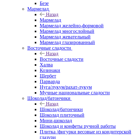
Безе
Мармелад
Назад
Мармелад
Мармелад желейно-формовой
Мармелад многослойный
Мармелад жевательный
Мармелад глазированный
Восточные сладости
Назад
Восточные сладости
Халва
Козинаки
Щербет
Парварда
Нуга/лукум/рахат-лукум
Мучные национальные сладости
Шоколад/батончики
Назад
Шоколад/батончики
Шоколад плиточный
Мини-шоколад
Шоколад и конфеты ручной работы
Плитка /фигурки весовые из кондитерской
глазури