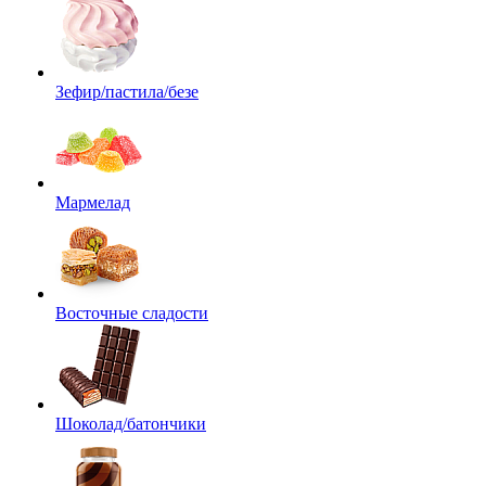
Зефир/пастила/безе
Мармелад
Восточные сладости
Шоколад/батончики