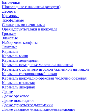
Батончики
Шоколадные с начинкой (ассорти)
Десерты
Кремовые
Трюфельные
С ликерными начинками
Орехи,фрукты/злаки в шоколаде
Грильяж
Злаковые
Набор микс конфеты
Элитные
Карамель
Карамель мини
Карамель леденцовая
Карамель помадная/с молочной начинкой
Карамель с фруктово-ягодной /желейной начинкой
Карамель глазированная/в какао
Карамель шоколадно-ореховая /молочно-ореховая
Карамель открытая
Карамель ликерная
Драже
Драже ореховое
Драже шоколадное
Драже фрукты/ягоды/семечки
Драже сахарное /мармеладное/освежающее