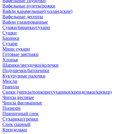
Вафельные трубочки
Вафельные рулеты/рожки
Вафли карамельные(голландские)
Вафельные десерты
Вафли глазированные
Сушки/баранки/сухари
Сушки
Баранки
Сухари
Мини сухари
Готовые завтраки
Хлопья
Шарики/звездочки/колечки
Подушечки/батончики
Кукурузные палочки
Мюсли
Гранола
Снеки (чипсы/попкорн/сухарики/крендельки/крекер)
Чипсы весовые
Чипсы фасованные
Попкорн
Пшеничный снек
Сухарики/гренки
Снек сырный
Крендельки