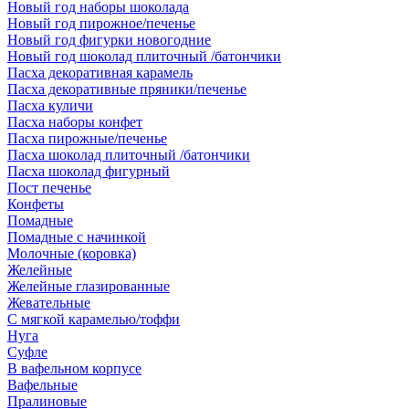
Новый год наборы шоколада
Новый год пирожное/печенье
Новый год фигурки новогодние
Новый год шоколад плиточный /батончики
Пасха декоративная карамель
Пасха декоративные пряники/печенье
Пасха куличи
Пасха наборы конфет
Пасха пирожные/печенье
Пасха шоколад плиточный /батончики
Пасха шоколад фигурный
Пост печенье
Конфеты
Помадные
Помадные с начинкой
Молочные (коровка)
Желейные
Желейные глазированные
Жевательные
С мягкой карамелью/тоффи
Нуга
Суфле
В вафельном корпусе
Вафельные
Пралиновые