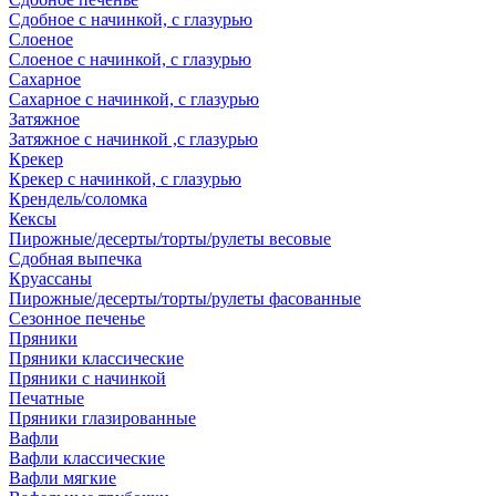
Сдобное с начинкой, с глазурью
Слоеное
Слоеное с начинкой, с глазурью
Сахарное
Сахарное с начинкой, с глазурью
Затяжное
Затяжное с начинкой ,с глазурью
Крекер
Крекер с начинкой, с глазурью
Крендель/соломка
Кексы
Пирожные/десерты/торты/рулеты весовые
Сдобная выпечка
Круассаны
Пирожные/десерты/торты/рулеты фасованные
Сезонное печенье
Пряники
Пряники классические
Пряники с начинкой
Печатные
Пряники глазированные
Вафли
Вафли классические
Вафли мягкие