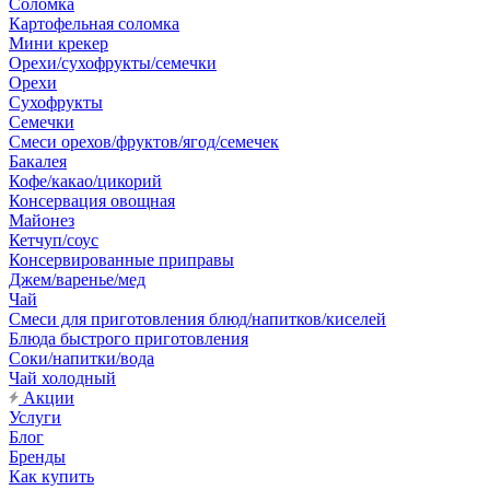
Соломка
Картофельная соломка
Мини крекер
Орехи/сухофрукты/семечки
Орехи
Сухофрукты
Семечки
Смеси орехов/фруктов/ягод/семечек
Бакалея
Кофе/какао/цикорий
Консервация овощная
Майонез
Кетчуп/соус
Консервированные приправы
Джем/варенье/мед
Чай
Смеси для приготовления блюд/напитков/киселей
Блюда быстрого приготовления
Соки/напитки/вода
Чай холодный
Акции
Услуги
Блог
Бренды
Как купить