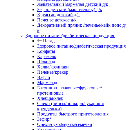
Жевательный мармелад детский д/к
Зефир детский (маршмеллоу) д/к
Круассан детский д/к
Печенье детское д/к
Декоративный пряник /печенье/кейк попс д/
к
Здоровое питание/диабетическая продукция
Назад
Здоровое питание/диабетическая продукция
Конфеты
Карамель
Шоколад
Халва/козинаки
Печенье/крекер
Вафли
Мармелад
Батончики злаковые/фруктовые/
протеиновые
Хлебцы/хлеб
Снеки (чипсы/попкорн/сухарики/
крендельки)
Продукты быстрого приготовления
Зефир*
Орехи/сухофрукты/семечки
Без глютена