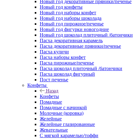
Новый год декоративные пряники/печенье
Новый год конфеты
Новый год наборы конфет
Новый год наборы шоколада
Новый год пирожное/печенье
Новый год фигурки новогодние
Новый год шоколад плиточный /батончики
Пасха декоративная карамель
Пасха декоративные пряники/печенье
Пасха куличи
Пасха наборы конфет
Пасха пирожные/печенье
Пасха шоколад плиточный /батончики
Пасха шоколад фигурный
Пост печенье
Конфеты
Назад
Конфеты
Помадные
Помадные с начинкой
Молочные (коровка)
Желейные
Желейные глазированные
Жевательные
С мягкой карамелью/тоффи