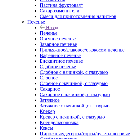
Пастила фруктовая*
Сахарозаменители
Смеси для приготовления напитков
Печенье
Назад
Печенье
Овсяное печенье
Заварное печенье
Грильяжное/злаковое/с кокосом печенье
Вафельное печенье
Бисквитное печенье
Сдобное печенье
Сдобное с начинкой, с глазурью
Слоеное
Слоеное с начинкой, с глазурью
Сахарное
Сахарное с начинкой, с глазурью
Затяжное
Затяжное с начинкой ,с глазурью
Крекер
Крекер с начинкой, с глазурью
Крендель/соломка
Кексы
Пирожные/десерты/торты/рулеты весовые