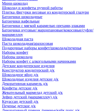
Мини-шоколад
Шоколад и конфеты ручной работы
Плитка /фигурки весовые из кондитерской глазури
Батончики шоколадные
Батончики вафельные
Батончики с мягкой карамелью орехами,злаками
Батончики нуговые/ марципановые/кокосовые/суфле/
маршмеллоу
Шоколадная паста
Паста шоколадная/арахисовая
Подарочные наборы конфет/шоколада/печенья
Наборы конфет
Наборы шоколада
Наборы конфет с алкогольными начинками
Детские кондитерские изделия
Конструктор кондитерский д/к
Шоколадное яйцо д/к
Шоколадные изделия детские д/к
Декоративная карамель д/к
Конфеты детские д/к
Жевательный мармелад детский д/к
Зефир детский (маршмеллоу) д/к
Круассан детский д/к
Печенье детское д/к
Декоративный пряник /печенье/кейк попс д/к