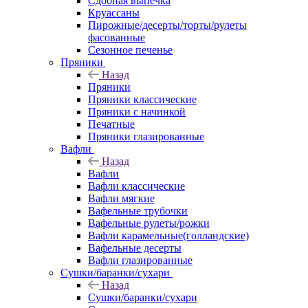
Сдобная выпечка
Круассаны
Пирожные/десерты/торты/рулеты
фасованные
Сезонное печенье
Пряники
Назад
Пряники
Пряники классические
Пряники с начинкой
Печатные
Пряники глазированные
Вафли
Назад
Вафли
Вафли классические
Вафли мягкие
Вафельные трубочки
Вафельные рулеты/рожки
Вафли карамельные(голландские)
Вафельные десерты
Вафли глазированные
Сушки/баранки/сухари
Назад
Сушки/баранки/сухари