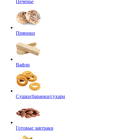
Печенье
Пряники
Вафли
Сушки/баранки/сухари
Готовые завтраки