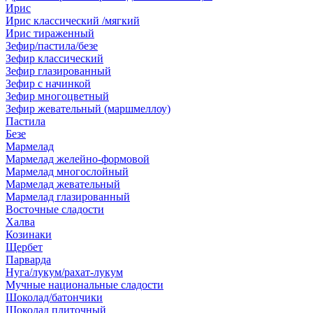
Ирис
Ирис классический /мягкий
Ирис тираженный
Зефир/пастила/безе
Зефир классический
Зефир глазированный
Зефир с начинкой
Зефир многоцветный
Зефир жевательный (маршмеллоу)
Пастила
Безе
Мармелад
Мармелад желейно-формовой
Мармелад многослойный
Мармелад жевательный
Мармелад глазированный
Восточные сладости
Халва
Козинаки
Щербет
Парварда
Нуга/лукум/рахат-лукум
Мучные национальные сладости
Шоколад/батончики
Шоколад плиточный