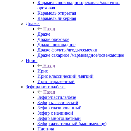
Карамель шоколадно-ореховая /молочно-
ореховая
Карамель открытая
Карамель ликерная
Драже
Назад
Драже
Драже ореховое
Драже шоколадное
Драже фрукты/ягоды/семечки
Драже сахарное /мармеладное/освежающее
Ирис
Назад
Ирис
Ирис классический /мягкий
Ирис тираженный
Зефир/пастила/безе
Назад
Зефир/пастила/безе
Зефир классический
Зефир глазированный
Зефир с начинкой
Зефир многоцветный
Зефир жевательный (маршмеллоу)
Пастила