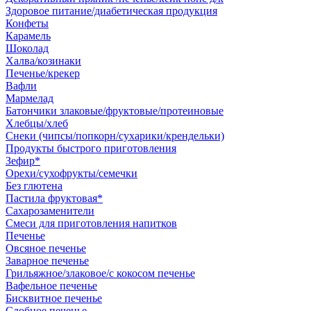
Здоровое питание/диабетическая продукция
Конфеты
Карамель
Шоколад
Халва/козинаки
Печенье/крекер
Вафли
Мармелад
Батончики злаковые/фруктовые/протеиновые
Хлебцы/хлеб
Снеки (чипсы/попкорн/сухарики/крендельки)
Продукты быстрого приготовления
Зефир*
Орехи/сухофрукты/семечки
Без глютена
Пастила фруктовая*
Сахарозаменители
Смеси для приготовления напитков
Печенье
Овсяное печенье
Заварное печенье
Грильяжное/злаковое/с кокосом печенье
Вафельное печенье
Бисквитное печенье
Сдобное печенье