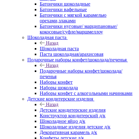
Батончики шоколадные
Батончики вафельные
Батончики с мягкой карамелью
орехами,злаками
Батончики нуговые/ марципановые/
кокосовые/суфле/маршмеллоу
Шоколадная паста
Назад
Шоколадная паста
Паста шоколадная/арахисовая
Подарочные наборы конфет/шоколада/печенья
Назад
Подарочные наборы конфет/шоколада/
печенья
Наборы конфет
Наборы шоколада
Наборы конфет с алкогольными начинками
Детские кондитерские изделия
Назад
Детские кондитерские изделия
Конструктор кондитерский д/к
Шоколадное яйцо д/к
Шоколадные изделия детские д/к
Декоративная карамель д/к
Конфеты детские д/к