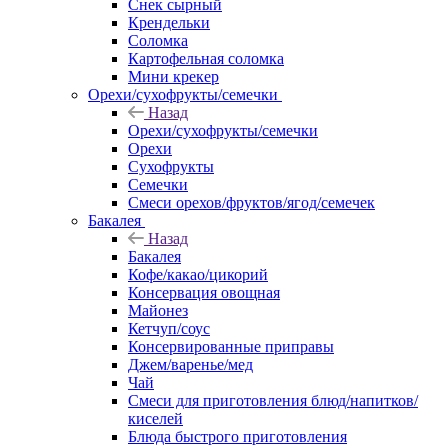
Снек сырный
Крендельки
Соломка
Картофельная соломка
Мини крекер
Орехи/сухофрукты/семечки
Назад
Орехи/сухофрукты/семечки
Орехи
Сухофрукты
Семечки
Смеси орехов/фруктов/ягод/семечек
Бакалея
Назад
Бакалея
Кофе/какао/цикорий
Консервация овощная
Майонез
Кетчуп/соус
Консервированные приправы
Джем/варенье/мед
Чай
Смеси для приготовления блюд/напитков/
киселей
Блюда быстрого приготовления