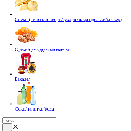
Снеки (чипсы/попкорн/сухарики/крендельки/крекер)
Орехи/сухофрукты/семечки
Бакалея
Соки/напитки/вода