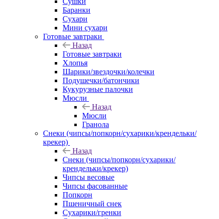
Сушки
Баранки
Сухари
Мини сухари
Готовые завтраки
Назад
Готовые завтраки
Хлопья
Шарики/звездочки/колечки
Подушечки/батончики
Кукурузные палочки
Мюсли
Назад
Мюсли
Гранола
Снеки (чипсы/попкорн/сухарики/крендельки/
крекер)
Назад
Снеки (чипсы/попкорн/сухарики/
крендельки/крекер)
Чипсы весовые
Чипсы фасованные
Попкорн
Пшеничный снек
Сухарики/гренки