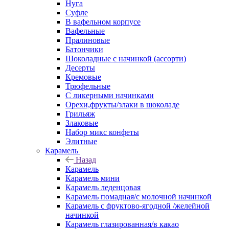
Нуга
Суфле
В вафельном корпусе
Вафельные
Пралиновые
Батончики
Шоколадные с начинкой (ассорти)
Десерты
Кремовые
Трюфельные
С ликерными начинками
Орехи,фрукты/злаки в шоколаде
Грильяж
Злаковые
Набор микс конфеты
Элитные
Карамель
Назад
Карамель
Карамель мини
Карамель леденцовая
Карамель помадная/с молочной начинкой
Карамель с фруктово-ягодной /желейной
начинкой
Карамель глазированная/в какао