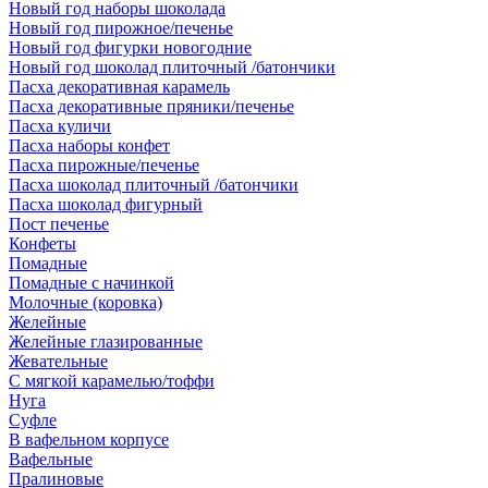
Новый год наборы шоколада
Новый год пирожное/печенье
Новый год фигурки новогодние
Новый год шоколад плиточный /батончики
Пасха декоративная карамель
Пасха декоративные пряники/печенье
Пасха куличи
Пасха наборы конфет
Пасха пирожные/печенье
Пасха шоколад плиточный /батончики
Пасха шоколад фигурный
Пост печенье
Конфеты
Помадные
Помадные с начинкой
Молочные (коровка)
Желейные
Желейные глазированные
Жевательные
С мягкой карамелью/тоффи
Нуга
Суфле
В вафельном корпусе
Вафельные
Пралиновые