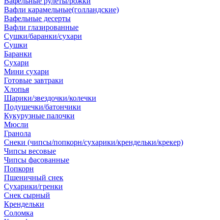
Вафельные рулеты/рожки
Вафли карамельные(голландские)
Вафельные десерты
Вафли глазированные
Сушки/баранки/сухари
Сушки
Баранки
Сухари
Мини сухари
Готовые завтраки
Хлопья
Шарики/звездочки/колечки
Подушечки/батончики
Кукурузные палочки
Мюсли
Гранола
Снеки (чипсы/попкорн/сухарики/крендельки/крекер)
Чипсы весовые
Чипсы фасованные
Попкорн
Пшеничный снек
Сухарики/гренки
Снек сырный
Крендельки
Соломка