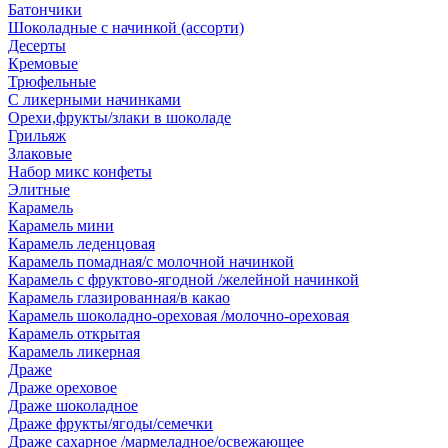
Батончики
Шоколадные с начинкой (ассорти)
Десерты
Кремовые
Трюфельные
С ликерными начинками
Орехи,фрукты/злаки в шоколаде
Грильяж
Злаковые
Набор микс конфеты
Элитные
Карамель
Карамель мини
Карамель леденцовая
Карамель помадная/с молочной начинкой
Карамель с фруктово-ягодной /желейной начинкой
Карамель глазированная/в какао
Карамель шоколадно-ореховая /молочно-ореховая
Карамель открытая
Карамель ликерная
Драже
Драже ореховое
Драже шоколадное
Драже фрукты/ягоды/семечки
Драже сахарное /мармеладное/освежающее