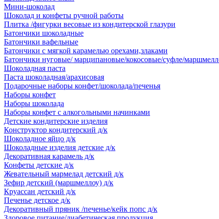
Мини-шоколад
Шоколад и конфеты ручной работы
Плитка /фигурки весовые из кондитерской глазури
Батончики шоколадные
Батончики вафельные
Батончики с мягкой карамелью орехами,злаками
Батончики нуговые/ марципановые/кокосовые/суфле/маршмелл
Шоколадная паста
Паста шоколадная/арахисовая
Подарочные наборы конфет/шоколада/печенья
Наборы конфет
Наборы шоколада
Наборы конфет с алкогольными начинками
Детские кондитерские изделия
Конструктор кондитерский д/к
Шоколадное яйцо д/к
Шоколадные изделия детские д/к
Декоративная карамель д/к
Конфеты детские д/к
Жевательный мармелад детский д/к
Зефир детский (маршмеллоу) д/к
Круассан детский д/к
Печенье детское д/к
Декоративный пряник /печенье/кейк попс д/к
Здоровое питание/диабетическая продукция