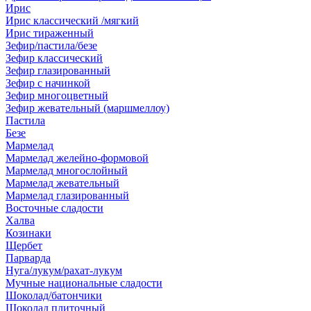
Ирис
Ирис классический /мягкий
Ирис тираженный
Зефир/пастила/безе
Зефир классический
Зефир глазированный
Зефир с начинкой
Зефир многоцветный
Зефир жевательный (маршмеллоу)
Пастила
Безе
Мармелад
Мармелад желейно-формовой
Мармелад многослойный
Мармелад жевательный
Мармелад глазированный
Восточные сладости
Халва
Козинаки
Щербет
Парварда
Нуга/лукум/рахат-лукум
Мучные национальные сладости
Шоколад/батончики
Шоколад плиточный