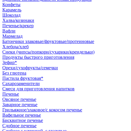
Конфеты
Карамель
Шоколад
Халва/козинаки
Печенье/крекер
Вафли
Мармелад
Батончики злаковые/фруктовые/протеиновые
Хлебцы/хлеб
Снеки (чипсы/попкорн/сухарики/крендельки)
Продукты быстрого приготовления
Зефир*
Орехи/сухофрукты/семечки
Без глютена
Пастила фруктовая*
Сахарозаменители
Смеси для приготовления напитков
Печенье
Овсяное печенье
Заварное печенье
Грильяжное/злаковое/с кокосом печенье
Вафельное печенье
Бисквитное печенье
Сдобное печенье
Сдобное с начинкой, с глазурью