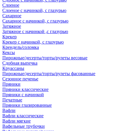
Слоеное
Слоеное с начинкой, с глазурью
Сахарное
Сахарное с начинкой, с глазурью
Затяжное
Затяжное с начинкой ,с глазурью
Крекер
Крекер с начинкой, с глазурью
Крендель/соломка
Кексы
Пирожные/десерты/торты/рулеты весовые
Сдобная выпечка
Круассаны
Пирожные/десерты/торты/рулеты фасованные
Сезонное печенье
Пряники
Пряники классические
Пряники с начинкой
Печатные
Пряники глазированные
Вафли
Вафли классические
Вафли мягкие
Вафельные трубочки