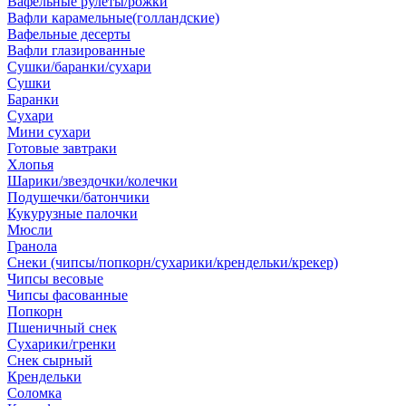
Вафельные рулеты/рожки
Вафли карамельные(голландские)
Вафельные десерты
Вафли глазированные
Сушки/баранки/сухари
Сушки
Баранки
Сухари
Мини сухари
Готовые завтраки
Хлопья
Шарики/звездочки/колечки
Подушечки/батончики
Кукурузные палочки
Мюсли
Гранола
Снеки (чипсы/попкорн/сухарики/крендельки/крекер)
Чипсы весовые
Чипсы фасованные
Попкорн
Пшеничный снек
Сухарики/гренки
Снек сырный
Крендельки
Соломка