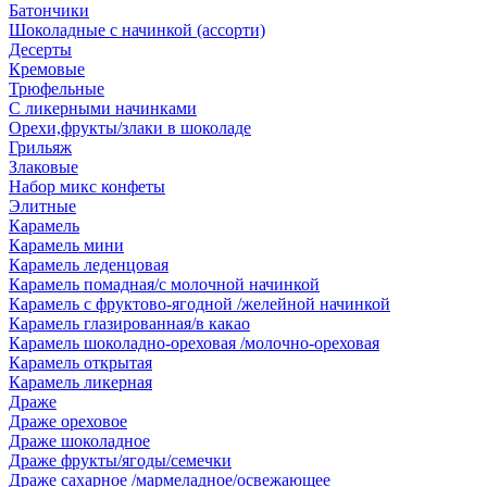
Батончики
Шоколадные с начинкой (ассорти)
Десерты
Кремовые
Трюфельные
С ликерными начинками
Орехи,фрукты/злаки в шоколаде
Грильяж
Злаковые
Набор микс конфеты
Элитные
Карамель
Карамель мини
Карамель леденцовая
Карамель помадная/с молочной начинкой
Карамель с фруктово-ягодной /желейной начинкой
Карамель глазированная/в какао
Карамель шоколадно-ореховая /молочно-ореховая
Карамель открытая
Карамель ликерная
Драже
Драже ореховое
Драже шоколадное
Драже фрукты/ягоды/семечки
Драже сахарное /мармеладное/освежающее