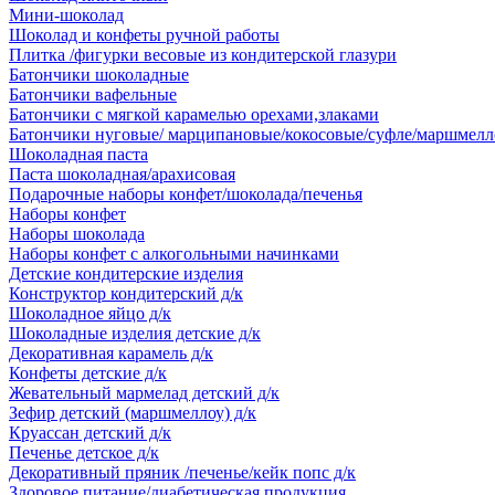
Мини-шоколад
Шоколад и конфеты ручной работы
Плитка /фигурки весовые из кондитерской глазури
Батончики шоколадные
Батончики вафельные
Батончики с мягкой карамелью орехами,злаками
Батончики нуговые/ марципановые/кокосовые/суфле/маршмелл
Шоколадная паста
Паста шоколадная/арахисовая
Подарочные наборы конфет/шоколада/печенья
Наборы конфет
Наборы шоколада
Наборы конфет с алкогольными начинками
Детские кондитерские изделия
Конструктор кондитерский д/к
Шоколадное яйцо д/к
Шоколадные изделия детские д/к
Декоративная карамель д/к
Конфеты детские д/к
Жевательный мармелад детский д/к
Зефир детский (маршмеллоу) д/к
Круассан детский д/к
Печенье детское д/к
Декоративный пряник /печенье/кейк попс д/к
Здоровое питание/диабетическая продукция