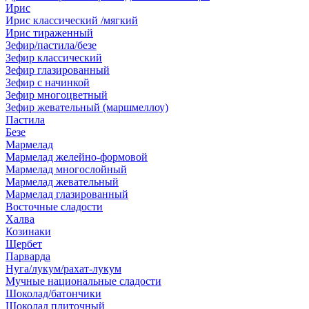
Ирис
Ирис классический /мягкий
Ирис тираженный
Зефир/пастила/безе
Зефир классический
Зефир глазированный
Зефир с начинкой
Зефир многоцветный
Зефир жевательный (маршмеллоу)
Пастила
Безе
Мармелад
Мармелад желейно-формовой
Мармелад многослойный
Мармелад жевательный
Мармелад глазированный
Восточные сладости
Халва
Козинаки
Щербет
Парварда
Нуга/лукум/рахат-лукум
Мучные национальные сладости
Шоколад/батончики
Шоколад плиточный