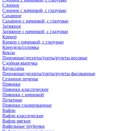
Слоеное
Слоеное с начинкой, с глазурью
Сахарное
Сахарное с начинкой, с глазурью
Затяжное
Затяжное с начинкой ,с глазурью
Крекер
Крекер с начинкой, с глазурью
Крендель/соломка
Кексы
Пирожные/десерты/торты/рулеты весовые
Сдобная выпечка
Круассаны
Пирожные/десерты/торты/рулеты фасованные
Сезонное печенье
Пряники
Пряники классические
Пряники с начинкой
Печатные
Пряники глазированные
Вафли
Вафли классические
Вафли мягкие
Вафельные трубочки