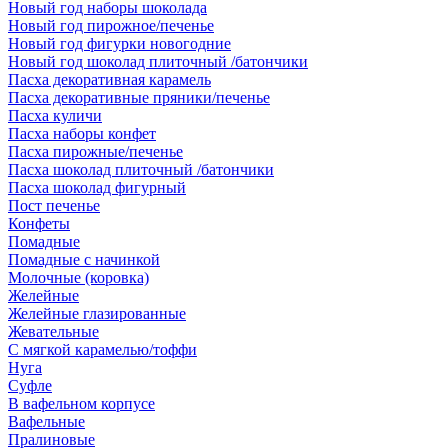
Новый год наборы шоколада
Новый год пирожное/печенье
Новый год фигурки новогодние
Новый год шоколад плиточный /батончики
Пасха декоративная карамель
Пасха декоративные пряники/печенье
Пасха куличи
Пасха наборы конфет
Пасха пирожные/печенье
Пасха шоколад плиточный /батончики
Пасха шоколад фигурный
Пост печенье
Конфеты
Помадные
Помадные с начинкой
Молочные (коровка)
Желейные
Желейные глазированные
Жевательные
С мягкой карамелью/тоффи
Нуга
Суфле
В вафельном корпусе
Вафельные
Пралиновые