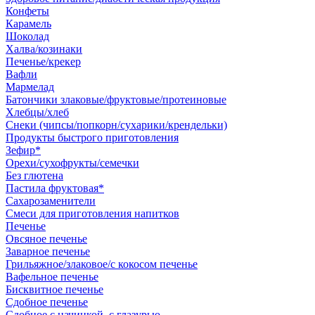
Конфеты
Карамель
Шоколад
Халва/козинаки
Печенье/крекер
Вафли
Мармелад
Батончики злаковые/фруктовые/протеиновые
Хлебцы/хлеб
Снеки (чипсы/попкорн/сухарики/крендельки)
Продукты быстрого приготовления
Зефир*
Орехи/сухофрукты/семечки
Без глютена
Пастила фруктовая*
Сахарозаменители
Смеси для приготовления напитков
Печенье
Овсяное печенье
Заварное печенье
Грильяжное/злаковое/с кокосом печенье
Вафельное печенье
Бисквитное печенье
Сдобное печенье
Сдобное с начинкой, с глазурью