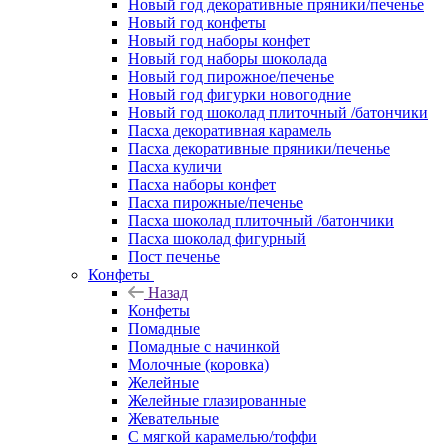
Новый год декоративные пряники/печенье
Новый год конфеты
Новый год наборы конфет
Новый год наборы шоколада
Новый год пирожное/печенье
Новый год фигурки новогодние
Новый год шоколад плиточный /батончики
Пасха декоративная карамель
Пасха декоративные пряники/печенье
Пасха куличи
Пасха наборы конфет
Пасха пирожные/печенье
Пасха шоколад плиточный /батончики
Пасха шоколад фигурный
Пост печенье
Конфеты
Назад
Конфеты
Помадные
Помадные с начинкой
Молочные (коровка)
Желейные
Желейные глазированные
Жевательные
С мягкой карамелью/тоффи