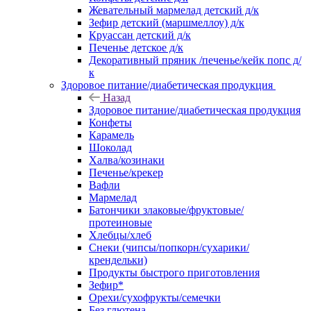
Жевательный мармелад детский д/к
Зефир детский (маршмеллоу) д/к
Круассан детский д/к
Печенье детское д/к
Декоративный пряник /печенье/кейк попс д/
к
Здоровое питание/диабетическая продукция
Назад
Здоровое питание/диабетическая продукция
Конфеты
Карамель
Шоколад
Халва/козинаки
Печенье/крекер
Вафли
Мармелад
Батончики злаковые/фруктовые/
протеиновые
Хлебцы/хлеб
Снеки (чипсы/попкорн/сухарики/
крендельки)
Продукты быстрого приготовления
Зефир*
Орехи/сухофрукты/семечки
Без глютена