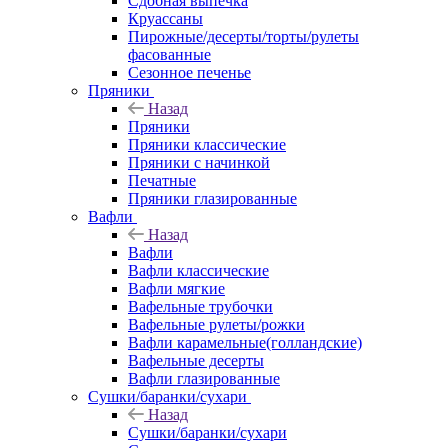
Сдобная выпечка
Круассаны
Пирожные/десерты/торты/рулеты
фасованные
Сезонное печенье
Пряники
Назад
Пряники
Пряники классические
Пряники с начинкой
Печатные
Пряники глазированные
Вафли
Назад
Вафли
Вафли классические
Вафли мягкие
Вафельные трубочки
Вафельные рулеты/рожки
Вафли карамельные(голландские)
Вафельные десерты
Вафли глазированные
Сушки/баранки/сухари
Назад
Сушки/баранки/сухари