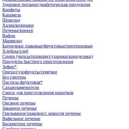
Здоровое питание/диабетическая продукция
Конфеты
Карамель
Шоколад
Халва/козинаки
Печенье/крекер
Вафли
Мармелад
Батончики злаковые/фруктовые/протеиновые
Хлебцы/хлеб
Снеки (чипсы/попкорн/сухарики/крендельки)
Продукты быстрого приготовления
Зефир*
Орехи/сухофрукты/семечки
Без глютена
Пастила фруктовая*
Сахарозаменители
Смеси для приготовления напитков
Печенье
Овсяное печенье
Заварное печенье
Грильяжное/злаковое/с кокосом печенье
Вафельное печенье
Бисквитное печенье
Сдобное печенье