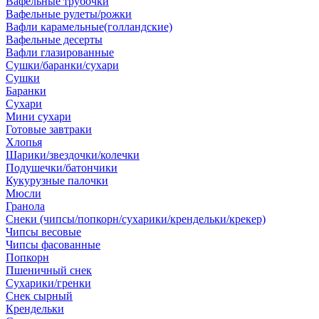
Вафельные трубочки
Вафельные рулеты/рожки
Вафли карамельные(голландские)
Вафельные десерты
Вафли глазированные
Сушки/баранки/сухари
Сушки
Баранки
Сухари
Мини сухари
Готовые завтраки
Хлопья
Шарики/звездочки/колечки
Подушечки/батончики
Кукурузные палочки
Мюсли
Гранола
Снеки (чипсы/попкорн/сухарики/крендельки/крекер)
Чипсы весовые
Чипсы фасованные
Попкорн
Пшеничный снек
Сухарики/гренки
Снек сырный
Крендельки