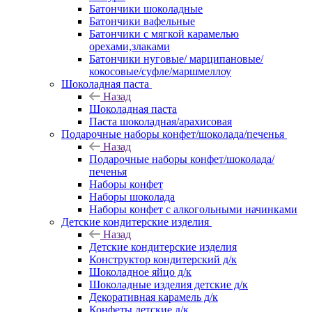
Батончики шоколадные
Батончики вафельные
Батончики с мягкой карамелью
орехами,злаками
Батончики нуговые/ марципановые/
кокосовые/суфле/маршмеллоу
Шоколадная паста
Назад
Шоколадная паста
Паста шоколадная/арахисовая
Подарочные наборы конфет/шоколада/печенья
Назад
Подарочные наборы конфет/шоколада/
печенья
Наборы конфет
Наборы шоколада
Наборы конфет с алкогольными начинками
Детские кондитерские изделия
Назад
Детские кондитерские изделия
Конструктор кондитерский д/к
Шоколадное яйцо д/к
Шоколадные изделия детские д/к
Декоративная карамель д/к
Конфеты детские д/к