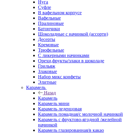
Нуга
Суфле
В вафельном корпусе
Вафельные
Пралиновые
Батончики
Шоколадные с начинкой (ассорти)
Десерты
Кремовые
Трюфельные
С ликерными начинками
Орехи,фрукты/злаки в шоколаде
Грильяж
Злаковые
Набор микс конфеты
Элитные
Карамель
Назад
Карамель
Карамель мини
Карамель леденцовая
Карамель помадная/с молочной начинкой
Карамель с фруктово-ягодной /желейной
начинкой
Карамель глазированная/в какао