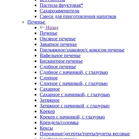
Пастила фруктовая*
Сахарозаменители
Смеси для приготовления напитков
Печенье
Назад
Печенье
Овсяное печенье
Заварное печенье
Грильяжное/злаковое/с кокосом печенье
Вафельное печенье
Бисквитное печенье
Сдобное печенье
Сдобное с начинкой, с глазурью
Слоеное
Слоеное с начинкой, с глазурью
Сахарное
Сахарное с начинкой, с глазурью
Затяжное
Затяжное с начинкой ,с глазурью
Крекер
Крекер с начинкой, с глазурью
Крендель/соломка
Кексы
Пирожные/десерты/торты/рулеты весовые