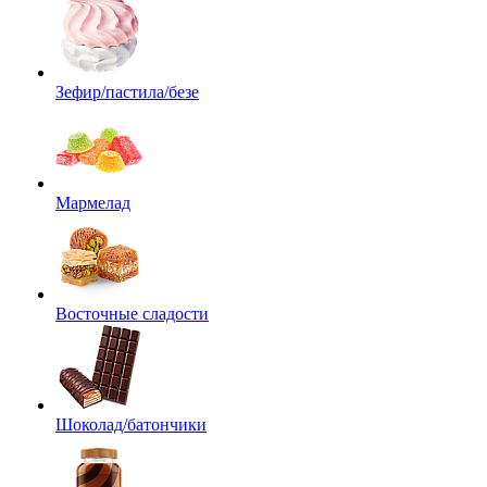
Зефир/пастила/безе
Мармелад
Восточные сладости
Шоколад/батончики