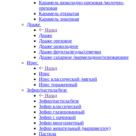
Карамель шоколадно-ореховая /молочно-
ореховая
Карамель открытая
Карамель ликерная
Драже
Назад
Драже
Драже ореховое
Драже шоколадное
Драже фрукты/ягоды/семечки
Драже сахарное /мармеладное/освежающее
Ирис
Назад
Ирис
Ирис классический /мягкий
Ирис тираженный
Зефир/пастила/безе
Назад
Зефир/пастила/безе
Зефир классический
Зефир глазированный
Зефир с начинкой
Зефир многоцветный
Зефир жевательный (маршмеллоу)
Пастила