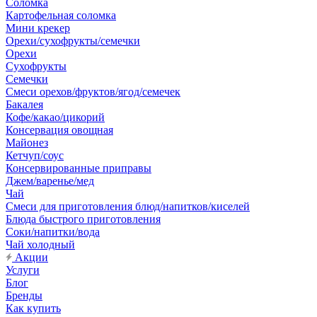
Соломка
Картофельная соломка
Мини крекер
Орехи/сухофрукты/семечки
Орехи
Сухофрукты
Семечки
Смеси орехов/фруктов/ягод/семечек
Бакалея
Кофе/какао/цикорий
Консервация овощная
Майонез
Кетчуп/соус
Консервированные приправы
Джем/варенье/мед
Чай
Смеси для приготовления блюд/напитков/киселей
Блюда быстрого приготовления
Соки/напитки/вода
Чай холодный
Акции
Услуги
Блог
Бренды
Как купить