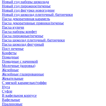
Новый год наборы шоколада
Новый год пирожное/печенье
Новый год фигурки новогодние
Новый год шоколад плиточный /батончики
Пасха декоративная карамель
Пасха декоративные пряники/печенье
Пасха куличи
Пасха наборы конфет
Пасха пирожные/печенье
Пасха шоколад плиточный /батончики
Пасха шоколад фигурный
Пост печенье
Конфеты
Помадные
Помадные с начинкой
Молочные (коровка)
Желейные
Желейные глазированные
Жевательные
С мягкой карамелью/тоффи
Нуга
Суфле
В вафельном корпусе
Вафельные
Пралиновые