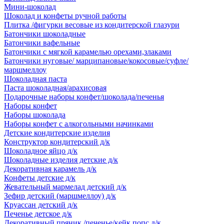
Мини-шоколад
Шоколад и конфеты ручной работы
Плитка /фигурки весовые из кондитерской глазури
Батончики шоколадные
Батончики вафельные
Батончики с мягкой карамелью орехами,злаками
Батончики нуговые/ марципановые/кокосовые/суфле/
маршмеллоу
Шоколадная паста
Паста шоколадная/арахисовая
Подарочные наборы конфет/шоколада/печенья
Наборы конфет
Наборы шоколада
Наборы конфет с алкогольными начинками
Детские кондитерские изделия
Конструктор кондитерский д/к
Шоколадное яйцо д/к
Шоколадные изделия детские д/к
Декоративная карамель д/к
Конфеты детские д/к
Жевательный мармелад детский д/к
Зефир детский (маршмеллоу) д/к
Круассан детский д/к
Печенье детское д/к
Декоративный пряник /печенье/кейк попс д/к