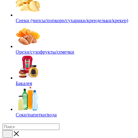
Снеки (чипсы/попкорн/сухарики/крендельки/крекер)
Орехи/сухофрукты/семечки
Бакалея
Соки/напитки/вода