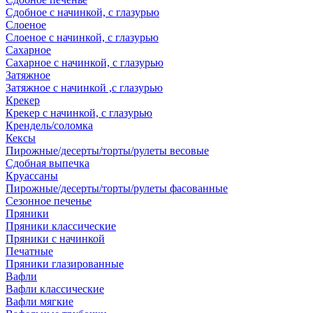
Сдобное с начинкой, с глазурью
Слоеное
Слоеное с начинкой, с глазурью
Сахарное
Сахарное с начинкой, с глазурью
Затяжное
Затяжное с начинкой ,с глазурью
Крекер
Крекер с начинкой, с глазурью
Крендель/соломка
Кексы
Пирожные/десерты/торты/рулеты весовые
Сдобная выпечка
Круассаны
Пирожные/десерты/торты/рулеты фасованные
Сезонное печенье
Пряники
Пряники классические
Пряники с начинкой
Печатные
Пряники глазированные
Вафли
Вафли классические
Вафли мягкие