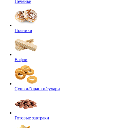
Печенье
Пряники
Вафли
Сушки/баранки/сухари
Готовые завтраки