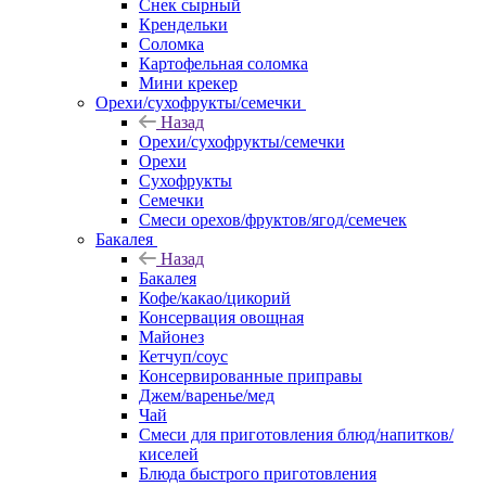
Снек сырный
Крендельки
Соломка
Картофельная соломка
Мини крекер
Орехи/сухофрукты/семечки
Назад
Орехи/сухофрукты/семечки
Орехи
Сухофрукты
Семечки
Смеси орехов/фруктов/ягод/семечек
Бакалея
Назад
Бакалея
Кофе/какао/цикорий
Консервация овощная
Майонез
Кетчуп/соус
Консервированные приправы
Джем/варенье/мед
Чай
Смеси для приготовления блюд/напитков/
киселей
Блюда быстрого приготовления