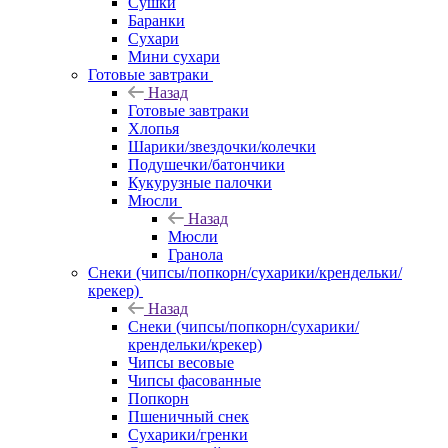
Сушки
Баранки
Сухари
Мини сухари
Готовые завтраки
Назад
Готовые завтраки
Хлопья
Шарики/звездочки/колечки
Подушечки/батончики
Кукурузные палочки
Мюсли
Назад
Мюсли
Гранола
Снеки (чипсы/попкорн/сухарики/крендельки/
крекер)
Назад
Снеки (чипсы/попкорн/сухарики/
крендельки/крекер)
Чипсы весовые
Чипсы фасованные
Попкорн
Пшеничный снек
Сухарики/гренки