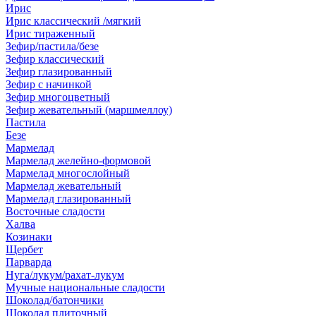
Ирис
Ирис классический /мягкий
Ирис тираженный
Зефир/пастила/безе
Зефир классический
Зефир глазированный
Зефир с начинкой
Зефир многоцветный
Зефир жевательный (маршмеллоу)
Пастила
Безе
Мармелад
Мармелад желейно-формовой
Мармелад многослойный
Мармелад жевательный
Мармелад глазированный
Восточные сладости
Халва
Козинаки
Щербет
Парварда
Нуга/лукум/рахат-лукум
Мучные национальные сладости
Шоколад/батончики
Шоколад плиточный