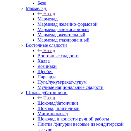
Безе
Мармелад
Назад
Мармелад
Мармелад желейно-формовой
Мармелад многослойный
Мармелад жевательный
Мармелад глазированный
Восточные сладости
Назад
Восточные сладости
Халва
Козинаки
Щербет
Парварда
Нуга/лукум/рахат-лукум
Мучные национальные сладости
Шоколад/батончики
Назад
Шоколад/батончики
Шоколад плиточный
Мини-шоколад
Шоколад и конфеты ручной работы
Плитка /фигурки весовые из кондитерской
глазури