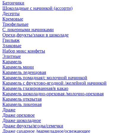
Батончики
Шоколадные с начинкой (ассорти)
Десерты
Кремовые
Трюфельные
С ликерными начинками
Орехи,фрукты/злаки в шоколаде
Грильяж
Злаковые
Набор микс конфеты
Элитные
Карамель
Карамель мини
Карамель леденцовая
Карамель помадная/с молочной начинкой
Карамель с фруктово-ягодной /желейной начинкой
Карамель глазированная/в какао
Карамель шоколадно-ореховая /молочно-ореховая
Карамель открытая
Карамель ликерная
Драже
Драже ореховое
Драже шоколадное
Драже фрукты/ягоды/семечки
Драже сахарное /мармеладное/освежающее