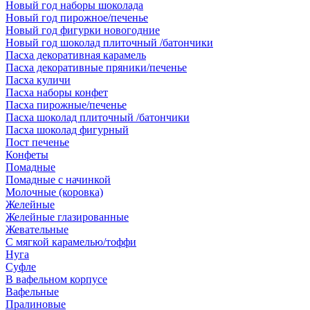
Новый год наборы шоколада
Новый год пирожное/печенье
Новый год фигурки новогодние
Новый год шоколад плиточный /батончики
Пасха декоративная карамель
Пасха декоративные пряники/печенье
Пасха куличи
Пасха наборы конфет
Пасха пирожные/печенье
Пасха шоколад плиточный /батончики
Пасха шоколад фигурный
Пост печенье
Конфеты
Помадные
Помадные с начинкой
Молочные (коровка)
Желейные
Желейные глазированные
Жевательные
С мягкой карамелью/тоффи
Нуга
Суфле
В вафельном корпусе
Вафельные
Пралиновые