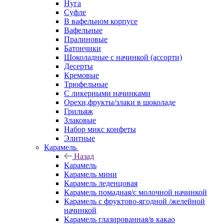
Нуга
Суфле
В вафельном корпусе
Вафельные
Пралиновые
Батончики
Шоколадные с начинкой (ассорти)
Десерты
Кремовые
Трюфельные
С ликерными начинками
Орехи,фрукты/злаки в шоколаде
Грильяж
Злаковые
Набор микс конфеты
Элитные
Карамель
Назад
Карамель
Карамель мини
Карамель леденцовая
Карамель помадная/с молочной начинкой
Карамель с фруктово-ягодной /желейной
начинкой
Карамель глазированная/в какао