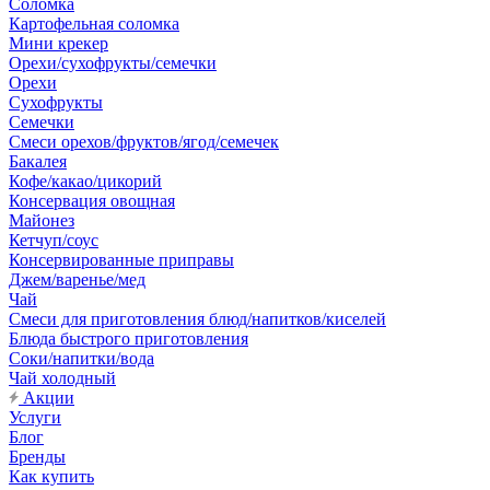
Соломка
Картофельная соломка
Мини крекер
Орехи/сухофрукты/семечки
Орехи
Сухофрукты
Семечки
Смеси орехов/фруктов/ягод/семечек
Бакалея
Кофе/какао/цикорий
Консервация овощная
Майонез
Кетчуп/соус
Консервированные приправы
Джем/варенье/мед
Чай
Смеси для приготовления блюд/напитков/киселей
Блюда быстрого приготовления
Соки/напитки/вода
Чай холодный
Акции
Услуги
Блог
Бренды
Как купить