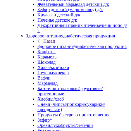
Жевательный мармелад детский д/к
Зефир детский (маршмеллоу) д/к
Круассан детский д/к
Печенье детское д/к
Декоративный пряник /печенье/кейк попс д/
к
Здоровое питание/диабетическая продукция
Назад
Здоровое питание/диабетическая продукция
Конфеты
Карамель
Шоколад
Халва/козинаки
Печенье/крекер
Вафли
Мармелад
Батончики злаковые/фруктовые/
протеиновые
Хлебцы/хлеб
Снеки (чипсы/попкорн/сухарики/
крендельки)
Продукты быстрого приготовления
Зефир*
Орехи/сухофрукты/семечки
Без глютена