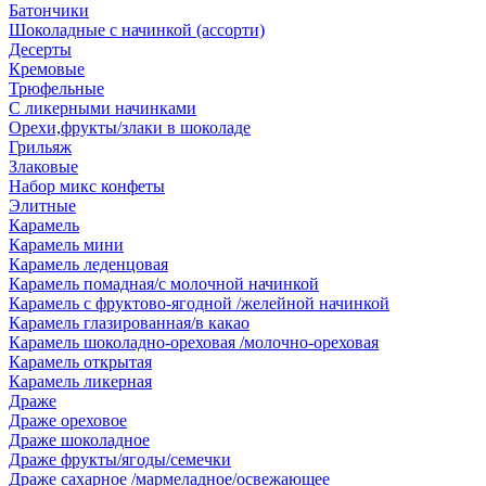
Батончики
Шоколадные с начинкой (ассорти)
Десерты
Кремовые
Трюфельные
С ликерными начинками
Орехи,фрукты/злаки в шоколаде
Грильяж
Злаковые
Набор микс конфеты
Элитные
Карамель
Карамель мини
Карамель леденцовая
Карамель помадная/с молочной начинкой
Карамель с фруктово-ягодной /желейной начинкой
Карамель глазированная/в какао
Карамель шоколадно-ореховая /молочно-ореховая
Карамель открытая
Карамель ликерная
Драже
Драже ореховое
Драже шоколадное
Драже фрукты/ягоды/семечки
Драже сахарное /мармеладное/освежающее