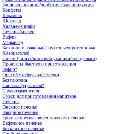
Здоровое питание/диабетическая продукция
Конфеты
Карамель
Шоколад
Халва/козинаки
Печенье/крекер
Вафли
Мармелад
Батончики злаковые/фруктовые/протеиновые
Хлебцы/хлеб
Снеки (чипсы/попкорн/сухарики/крендельки)
Продукты быстрого приготовления
Зефир*
Орехи/сухофрукты/семечки
Без глютена
Пастила фруктовая*
Сахарозаменители
Смеси для приготовления напитков
Печенье
Овсяное печенье
Заварное печенье
Грильяжное/злаковое/с кокосом печенье
Вафельное печенье
Бисквитное печенье
Сдобное печенье