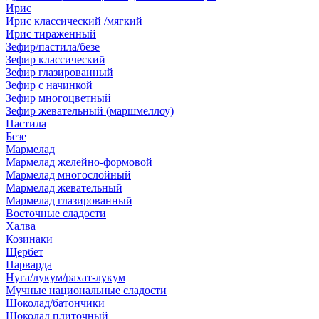
Ирис
Ирис классический /мягкий
Ирис тираженный
Зефир/пастила/безе
Зефир классический
Зефир глазированный
Зефир с начинкой
Зефир многоцветный
Зефир жевательный (маршмеллоу)
Пастила
Безе
Мармелад
Мармелад желейно-формовой
Мармелад многослойный
Мармелад жевательный
Мармелад глазированный
Восточные сладости
Халва
Козинаки
Щербет
Парварда
Нуга/лукум/рахат-лукум
Мучные национальные сладости
Шоколад/батончики
Шоколад плиточный