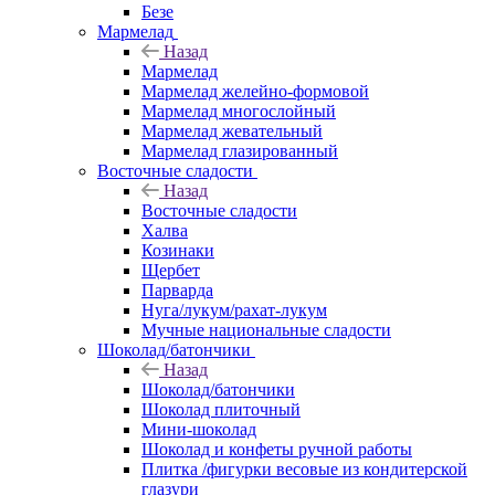
Безе
Мармелад
Назад
Мармелад
Мармелад желейно-формовой
Мармелад многослойный
Мармелад жевательный
Мармелад глазированный
Восточные сладости
Назад
Восточные сладости
Халва
Козинаки
Щербет
Парварда
Нуга/лукум/рахат-лукум
Мучные национальные сладости
Шоколад/батончики
Назад
Шоколад/батончики
Шоколад плиточный
Мини-шоколад
Шоколад и конфеты ручной работы
Плитка /фигурки весовые из кондитерской
глазури