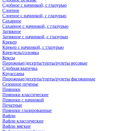
Сдобное с начинкой, с глазурью
Слоеное
Слоеное с начинкой, с глазурью
Сахарное
Сахарное с начинкой, с глазурью
Затяжное
Затяжное с начинкой ,с глазурью
Крекер
Крекер с начинкой, с глазурью
Крендель/соломка
Кексы
Пирожные/десерты/торты/рулеты весовые
Сдобная выпечка
Круассаны
Пирожные/десерты/торты/рулеты фасованные
Сезонное печенье
Пряники
Пряники классические
Пряники с начинкой
Печатные
Пряники глазированные
Вафли
Вафли классические
Вафли мягкие