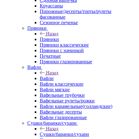
Сдобная выпечка
Круассаны
Пирожные/десерты/торты/рулеты
фасованные
Сезонное печенье
Пряники
Назад
Пряники
Пряники классические
Пряники с начинкой
Печатные
Пряники глазированные
Вафли
Назад
Вафли
Вафли классические
Вафли мягкие
Вафельные трубочки
Вафельные рулеты/рожки
Вафли карамельные(голландские)
Вафельные десерты
Вафли глазированные
Сушки/баранки/сухари
Назад
Сушки/баранки/сухари