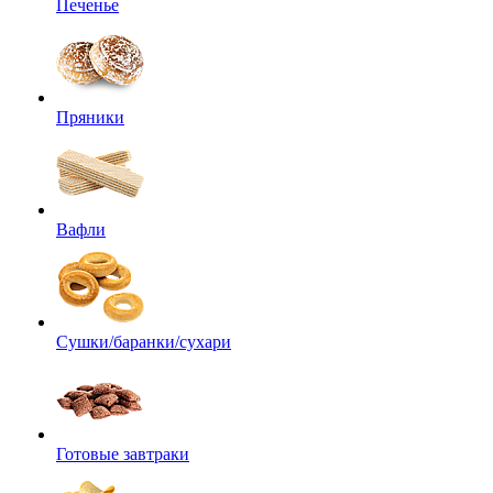
Печенье
Пряники
Вафли
Сушки/баранки/сухари
Готовые завтраки