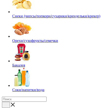
Снеки (чипсы/попкорн/сухарики/крендельки/крекер)
Орехи/сухофрукты/семечки
Бакалея
Соки/напитки/вода