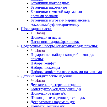
Батончики шоколадные
Батончики вафельные
Батончики с мягкой карамелью
орехами,злаками
Батончики нуговые/ марципановые/
кокосовые/суфле/маршмеллоу
Шоколадная паста
Назад
Шоколадная паста
Паста шоколадная/арахисовая
Подарочные наборы конфет/шоколада/печенья
Назад
Подарочные наборы конфет/шоколада/
печенья
Наборы конфет
Наборы шоколада
Наборы конфет с алкогольными начинками
Детские кондитерские изделия
Назад
Детские кондитерские изделия
Конструктор кондитерский д/к
Шоколадное яйцо д/к
Шоколадные изделия детские д/к
Декоративная карамель д/к
Конфеты детские д/к