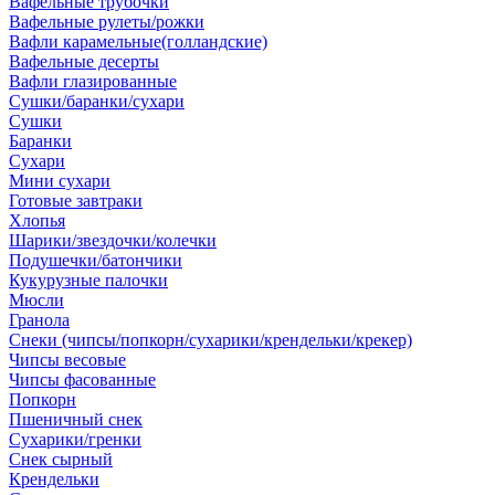
Вафельные трубочки
Вафельные рулеты/рожки
Вафли карамельные(голландские)
Вафельные десерты
Вафли глазированные
Сушки/баранки/сухари
Сушки
Баранки
Сухари
Мини сухари
Готовые завтраки
Хлопья
Шарики/звездочки/колечки
Подушечки/батончики
Кукурузные палочки
Мюсли
Гранола
Снеки (чипсы/попкорн/сухарики/крендельки/крекер)
Чипсы весовые
Чипсы фасованные
Попкорн
Пшеничный снек
Сухарики/гренки
Снек сырный
Крендельки