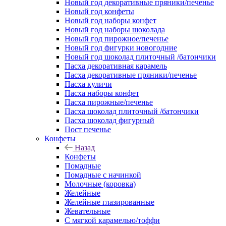
Новый год декоративные пряники/печенье
Новый год конфеты
Новый год наборы конфет
Новый год наборы шоколада
Новый год пирожное/печенье
Новый год фигурки новогодние
Новый год шоколад плиточный /батончики
Пасха декоративная карамель
Пасха декоративные пряники/печенье
Пасха куличи
Пасха наборы конфет
Пасха пирожные/печенье
Пасха шоколад плиточный /батончики
Пасха шоколад фигурный
Пост печенье
Конфеты
Назад
Конфеты
Помадные
Помадные с начинкой
Молочные (коровка)
Желейные
Желейные глазированные
Жевательные
С мягкой карамелью/тоффи