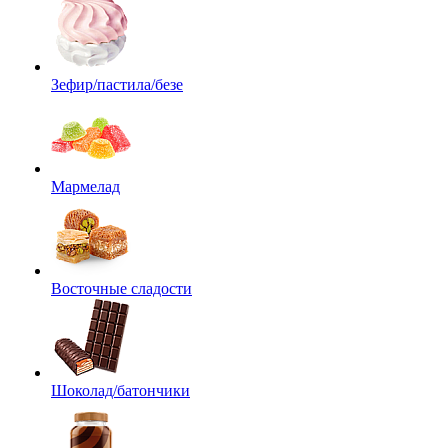
Зефир/пастила/безе
Мармелад
Восточные сладости
Шоколад/батончики