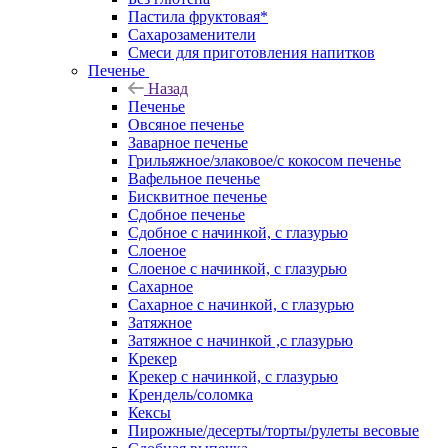
Пастила фруктовая*
Сахарозаменители
Смеси для приготовления напитков
Печенье
Назад
Печенье
Овсяное печенье
Заварное печенье
Грильяжное/злаковое/с кокосом печенье
Вафельное печенье
Бисквитное печенье
Сдобное печенье
Сдобное с начинкой, с глазурью
Слоеное
Слоеное с начинкой, с глазурью
Сахарное
Сахарное с начинкой, с глазурью
Затяжное
Затяжное с начинкой ,с глазурью
Крекер
Крекер с начинкой, с глазурью
Крендель/соломка
Кексы
Пирожные/десерты/торты/рулеты весовые