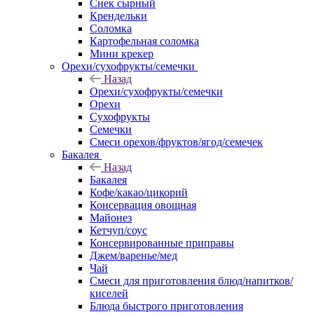
Снек сырный
Крендельки
Соломка
Картофельная соломка
Мини крекер
Орехи/сухофрукты/семечки
Назад
Орехи/сухофрукты/семечки
Орехи
Сухофрукты
Семечки
Смеси орехов/фруктов/ягод/семечек
Бакалея
Назад
Бакалея
Кофе/какао/цикорий
Консервация овощная
Майонез
Кетчуп/соус
Консервированные приправы
Джем/варенье/мед
Чай
Смеси для приготовления блюд/напитков/
киселей
Блюда быстрого приготовления