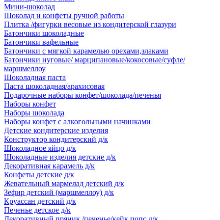
Мини-шоколад
Шоколад и конфеты ручной работы
Плитка /фигурки весовые из кондитерской глазури
Батончики шоколадные
Батончики вафельные
Батончики с мягкой карамелью орехами,злаками
Батончики нуговые/ марципановые/кокосовые/суфле/
маршмеллоу
Шоколадная паста
Паста шоколадная/арахисовая
Подарочные наборы конфет/шоколада/печенья
Наборы конфет
Наборы шоколада
Наборы конфет с алкогольными начинками
Детские кондитерские изделия
Конструктор кондитерский д/к
Шоколадное яйцо д/к
Шоколадные изделия детские д/к
Декоративная карамель д/к
Конфеты детские д/к
Жевательный мармелад детский д/к
Зефир детский (маршмеллоу) д/к
Круассан детский д/к
Печенье детское д/к
Декоративный пряник /печенье/кейк попс д/к