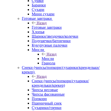
Сушки
Баранки
Сухари
Мини сухари
Готовые завтраки
Назад
Готовые завтраки
Хлопья
Шарики/звездочки/колечки
Подушечки/батончики
Кукурузные палочки
Мюсли
Назад
Мюсли
Гранола
Снеки (чипсы/попкорн/сухарики/крендельки/
крекер)
Назад
Снеки (чипсы/попкорн/сухарики/
крендельки/крекер)
Чипсы весовые
Чипсы фасованные
Попкорн
Пшеничный снек
Сухарики/гренки