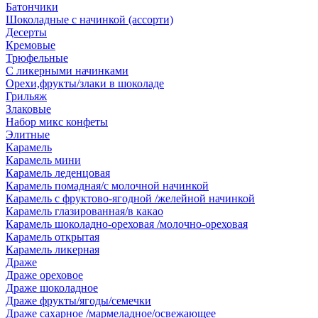
Батончики
Шоколадные с начинкой (ассорти)
Десерты
Кремовые
Трюфельные
С ликерными начинками
Орехи,фрукты/злаки в шоколаде
Грильяж
Злаковые
Набор микс конфеты
Элитные
Карамель
Карамель мини
Карамель леденцовая
Карамель помадная/с молочной начинкой
Карамель с фруктово-ягодной /желейной начинкой
Карамель глазированная/в какао
Карамель шоколадно-ореховая /молочно-ореховая
Карамель открытая
Карамель ликерная
Драже
Драже ореховое
Драже шоколадное
Драже фрукты/ягоды/семечки
Драже сахарное /мармеладное/освежающее