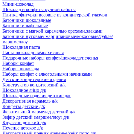
Мини-шоколад
Шоколад и конфеты ручной работы
Плитка /фигурки весовые из кондитерской глазури
Батончики шоколадные
Батончики вафельные
Батончики с мягкой карамелью орехами,злаками
Батончики нуговые/ марципановые/кокосовые/суфле/
маршмеллоу
Шоколадная паста
Паста шоколадная/арахисовая
Подарочные наборы конфет/шоколада/печенья
Наборы конфет
Наборы шоколада
Наборы конфет с алкогольными начинками
Детские кондитерские изделия
Конструктор кондитерский д/к
Шоколадное яйцо д/к
Шоколадные изделия детские д/к
Декоративная карамель д/к
Конфеты детские д/к
Жевательный мармелад детский д/к
Зефир детский (маршмеллоу) д/к
Круассан детский д/к
Печенье детское д/к
Декоративный пряник /печенье/кейк попс д/к