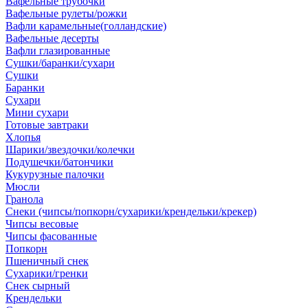
Вафельные трубочки
Вафельные рулеты/рожки
Вафли карамельные(голландские)
Вафельные десерты
Вафли глазированные
Сушки/баранки/сухари
Сушки
Баранки
Сухари
Мини сухари
Готовые завтраки
Хлопья
Шарики/звездочки/колечки
Подушечки/батончики
Кукурузные палочки
Мюсли
Гранола
Снеки (чипсы/попкорн/сухарики/крендельки/крекер)
Чипсы весовые
Чипсы фасованные
Попкорн
Пшеничный снек
Сухарики/гренки
Снек сырный
Крендельки