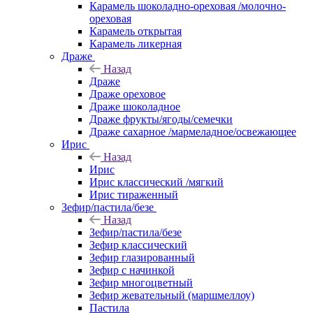
Карамель шоколадно-ореховая /молочно-
ореховая
Карамель открытая
Карамель ликерная
Драже
Назад
Драже
Драже ореховое
Драже шоколадное
Драже фрукты/ягоды/семечки
Драже сахарное /мармеладное/освежающее
Ирис
Назад
Ирис
Ирис классический /мягкий
Ирис тираженный
Зефир/пастила/безе
Назад
Зефир/пастила/безе
Зефир классический
Зефир глазированный
Зефир с начинкой
Зефир многоцветный
Зефир жевательный (маршмеллоу)
Пастила