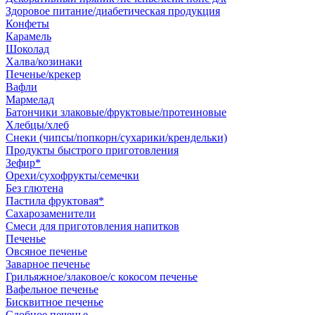
Здоровое питание/диабетическая продукция
Конфеты
Карамель
Шоколад
Халва/козинаки
Печенье/крекер
Вафли
Мармелад
Батончики злаковые/фруктовые/протеиновые
Хлебцы/хлеб
Снеки (чипсы/попкорн/сухарики/крендельки)
Продукты быстрого приготовления
Зефир*
Орехи/сухофрукты/семечки
Без глютена
Пастила фруктовая*
Сахарозаменители
Смеси для приготовления напитков
Печенье
Овсяное печенье
Заварное печенье
Грильяжное/злаковое/с кокосом печенье
Вафельное печенье
Бисквитное печенье
Сдобное печенье