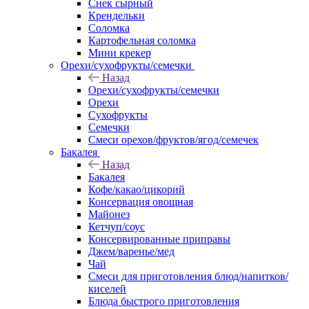
Снек сырный
Крендельки
Соломка
Картофельная соломка
Мини крекер
Орехи/сухофрукты/семечки
Назад
Орехи/сухофрукты/семечки
Орехи
Сухофрукты
Семечки
Смеси орехов/фруктов/ягод/семечек
Бакалея
Назад
Бакалея
Кофе/какао/цикорий
Консервация овощная
Майонез
Кетчуп/соус
Консервированные приправы
Джем/варенье/мед
Чай
Смеси для приготовления блюд/напитков/
киселей
Блюда быстрого приготовления