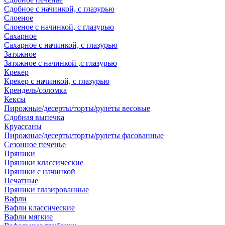
Сдобное с начинкой, с глазурью
Слоеное
Слоеное с начинкой, с глазурью
Сахарное
Сахарное с начинкой, с глазурью
Затяжное
Затяжное с начинкой ,с глазурью
Крекер
Крекер с начинкой, с глазурью
Крендель/соломка
Кексы
Пирожные/десерты/торты/рулеты весовые
Сдобная выпечка
Круассаны
Пирожные/десерты/торты/рулеты фасованные
Сезонное печенье
Пряники
Пряники классические
Пряники с начинкой
Печатные
Пряники глазированные
Вафли
Вафли классические
Вафли мягкие