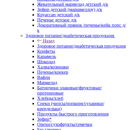
Жевательный мармелад детский д/к
Зефир детский (маршмеллоу) д/к
Круассан детский д/к
Печенье детское д/к
Декоративный пряник /печенье/кейк попс д/
к
Здоровое питание/диабетическая продукция
Назад
Здоровое питание/диабетическая продукция
Конфеты
Карамель
Шоколад
Халва/козинаки
Печенье/крекер
Вафли
Мармелад
Батончики злаковые/фруктовые/
протеиновые
Хлебцы/хлеб
Снеки (чипсы/попкорн/сухарики/
крендельки)
Продукты быстрого приготовления
Зефир*
Орехи/сухофрукты/семечки
Без глютена