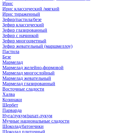
Ирис
Ирис классический /мягкий
Ирис тираженный
Зефир/пастила/безе
Зефир классический
Зефир глазированный
Зефир с начинкой
Зефир многоцветный
Зефир жевательный (маршмеллоу)
Пастила
Безе
Мармелад
Мармелад желейно-формовой
Мармелад многослойный
Мармелад жевательный
Мармелад глазированный
Восточные сладости
Халва
Козинаки
Щербет
Парварда
Нуга/лукум/рахат-лукум
Мучные национальные сладости
Шоколад/батончики
Шоколад плиточный