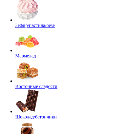
Зефир/пастила/безе
Мармелад
Восточные сладости
Шоколад/батончики