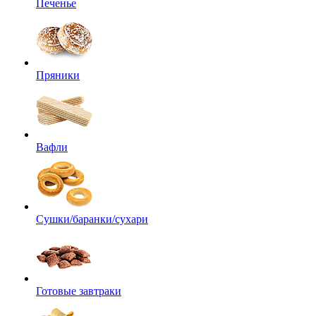
Печенье
Пряники
Вафли
Сушки/баранки/сухари
Готовые завтраки