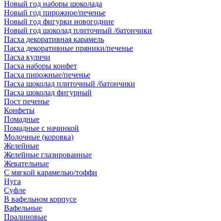
Новый год наборы шоколада
Новый год пирожное/печенье
Новый год фигурки новогодние
Новый год шоколад плиточный /батончики
Пасха декоративная карамель
Пасха декоративные пряники/печенье
Пасха куличи
Пасха наборы конфет
Пасха пирожные/печенье
Пасха шоколад плиточный /батончики
Пасха шоколад фигурный
Пост печенье
Конфеты
Помадные
Помадные с начинкой
Молочные (коровка)
Желейные
Желейные глазированные
Жевательные
С мягкой карамелью/тоффи
Нуга
Суфле
В вафельном корпусе
Вафельные
Пралиновые