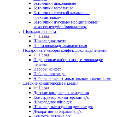
Батончики шоколадные
Батончики вафельные
Батончики с мягкой карамелью
орехами,злаками
Батончики нуговые/ марципановые/
кокосовые/суфле/маршмеллоу
Шоколадная паста
Назад
Шоколадная паста
Паста шоколадная/арахисовая
Подарочные наборы конфет/шоколада/печенья
Назад
Подарочные наборы конфет/шоколада/
печенья
Наборы конфет
Наборы шоколада
Наборы конфет с алкогольными начинками
Детские кондитерские изделия
Назад
Детские кондитерские изделия
Конструктор кондитерский д/к
Шоколадное яйцо д/к
Шоколадные изделия детские д/к
Декоративная карамель д/к
Конфеты детские д/к