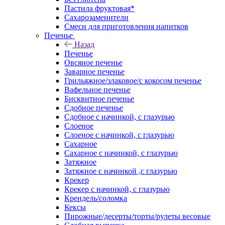
Пастила фруктовая*
Сахарозаменители
Смеси для приготовления напитков
Печенье
Назад
Печенье
Овсяное печенье
Заварное печенье
Грильяжное/злаковое/с кокосом печенье
Вафельное печенье
Бисквитное печенье
Сдобное печенье
Сдобное с начинкой, с глазурью
Слоеное
Слоеное с начинкой, с глазурью
Сахарное
Сахарное с начинкой, с глазурью
Затяжное
Затяжное с начинкой ,с глазурью
Крекер
Крекер с начинкой, с глазурью
Крендель/соломка
Кексы
Пирожные/десерты/торты/рулеты весовые