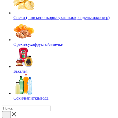
Снеки (чипсы/попкорн/сухарики/крендельки/крекер)
Орехи/сухофрукты/семечки
Бакалея
Соки/напитки/вода