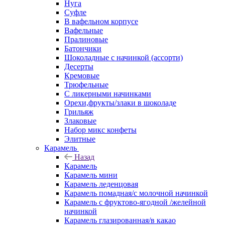
Нуга
Суфле
В вафельном корпусе
Вафельные
Пралиновые
Батончики
Шоколадные с начинкой (ассорти)
Десерты
Кремовые
Трюфельные
С ликерными начинками
Орехи,фрукты/злаки в шоколаде
Грильяж
Злаковые
Набор микс конфеты
Элитные
Карамель
Назад
Карамель
Карамель мини
Карамель леденцовая
Карамель помадная/с молочной начинкой
Карамель с фруктово-ягодной /желейной
начинкой
Карамель глазированная/в какао