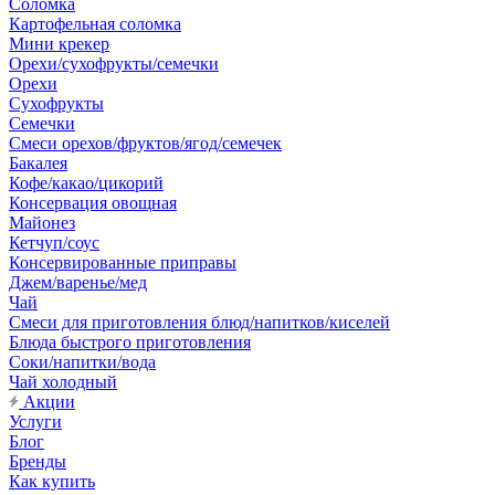
Соломка
Картофельная соломка
Мини крекер
Орехи/сухофрукты/семечки
Орехи
Сухофрукты
Семечки
Смеси орехов/фруктов/ягод/семечек
Бакалея
Кофе/какао/цикорий
Консервация овощная
Майонез
Кетчуп/соус
Консервированные приправы
Джем/варенье/мед
Чай
Смеси для приготовления блюд/напитков/киселей
Блюда быстрого приготовления
Соки/напитки/вода
Чай холодный
Акции
Услуги
Блог
Бренды
Как купить