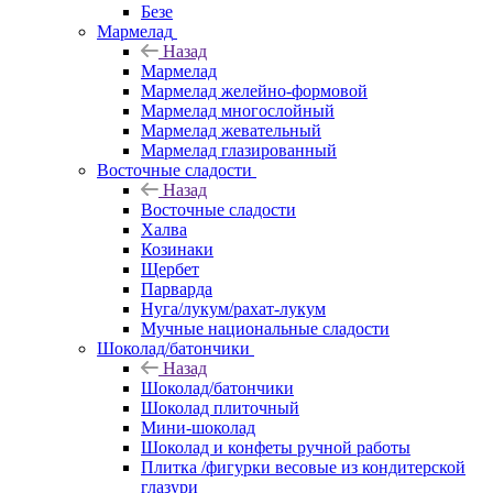
Безе
Мармелад
Назад
Мармелад
Мармелад желейно-формовой
Мармелад многослойный
Мармелад жевательный
Мармелад глазированный
Восточные сладости
Назад
Восточные сладости
Халва
Козинаки
Щербет
Парварда
Нуга/лукум/рахат-лукум
Мучные национальные сладости
Шоколад/батончики
Назад
Шоколад/батончики
Шоколад плиточный
Мини-шоколад
Шоколад и конфеты ручной работы
Плитка /фигурки весовые из кондитерской
глазури