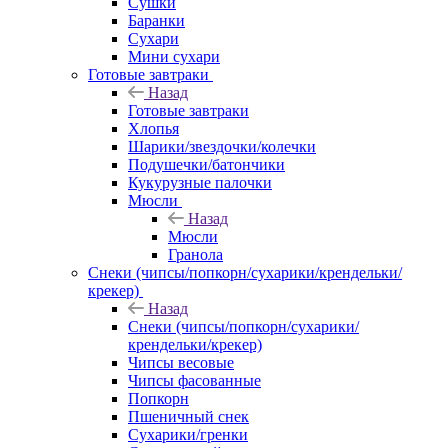
Сушки
Баранки
Сухари
Мини сухари
Готовые завтраки
Назад
Готовые завтраки
Хлопья
Шарики/звездочки/колечки
Подушечки/батончики
Кукурузные палочки
Мюсли
Назад
Мюсли
Гранола
Снеки (чипсы/попкорн/сухарики/крендельки/
крекер)
Назад
Снеки (чипсы/попкорн/сухарики/
крендельки/крекер)
Чипсы весовые
Чипсы фасованные
Попкорн
Пшеничный снек
Сухарики/гренки