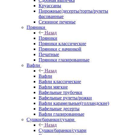
Сдобная выпечка
Круассаны
Пирожные/десерты/торты/рулеты
фасованные
Сезонное печенье
Пряники
Назад
Пряники
Пряники классические
Пряники с начинкой
Печатные
Пряники глазированные
Вафли
Назад
Вафли
Вафли классические
Вафли мягкие
Вафельные трубочки
Вафельные рулеты/рожки
Вафли карамельные(голландские)
Вафельные десерты
Вафли глазированные
Сушки/баранки/сухари
Назад
Сушки/баранки/сухари