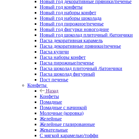
Новый год декоративные пряники/печенье
Новый год конфеты
Новый год наборы конфет
Новый год наборы шоколада
Новый год пирожное/печенье
Новый год фигурки новогодние
Новый год шоколад плиточный /батончики
Пасха декоративная карамель
Пасха декоративные пряники/печенье
Пасха куличи
Пасха наборы конфет
Пасха пирожные/печенье
Пасха шоколад плиточный /батончики
Пасха шоколад фигурный
Пост печенье
Конфеты
Назад
Конфеты
Помадные
Помадные с начинкой
Молочные (коровка)
Желейные
Желейные глазированные
Жевательные
С мягкой карамелью/тоффи