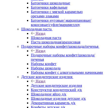
Батончики шоколадные
Батончики вафельные
Батончики с мягкой карамелью
орехами,злаками
Батончики нуговые/ марципановые/
кокосовые/суфле/маршмеллоу
Шоколадная паста
Назад
Шоколадная паста
Паста шоколадная/арахисовая
Подарочные наборы конфет/шоколада/печенья
Назад
Подарочные наборы конфет/шоколада/
печенья
Наборы конфет
Наборы шоколада
Наборы конфет с алкогольными начинками
Детские кондитерские изделия
Назад
Детские кондитерские изделия
Конструктор кондитерский д/к
Шоколадное яйцо д/к
Шоколадные изделия детские д/к
Декоративная карамель д/к
Конфеты детские д/к