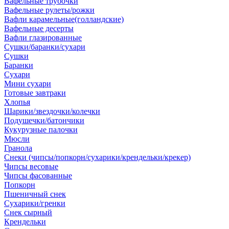
Вафельные трубочки
Вафельные рулеты/рожки
Вафли карамельные(голландские)
Вафельные десерты
Вафли глазированные
Сушки/баранки/сухари
Сушки
Баранки
Сухари
Мини сухари
Готовые завтраки
Хлопья
Шарики/звездочки/колечки
Подушечки/батончики
Кукурузные палочки
Мюсли
Гранола
Снеки (чипсы/попкорн/сухарики/крендельки/крекер)
Чипсы весовые
Чипсы фасованные
Попкорн
Пшеничный снек
Сухарики/гренки
Снек сырный
Крендельки