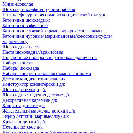
Мини-шоколад
Шоколад и конфеты ручной работы
Плитка /фигурки весовые из кондитерской глазури
Батончики шоколадные
Батончики вафельные
Батончики с мягкой карамелью орехами,злаками
Батончики нуговые/ марципановые/кокосовые/суфле/
маршмеллоу
Шоколадная паста
Паста шоколадная/арахисовая
Подарочные наборы конфет/шоколада/печенья
Наборы конфет
Наборы шоколада
Наборы конфет с алкогольными начинками
Детские кондитерские изделия
Конструктор кондитерский д/к
Шоколадное яйцо д/к
Шоколадные изделия детские д/к
Декоративная карамель д/к
Конфеты детские д/к
Жевательный мармелад детский д/к
Зефир детский (маршмеллоу) д/к
Круассан детский д/к
Печенье детское д/к
Декоративный пряник /печенье/кейк попс д/к