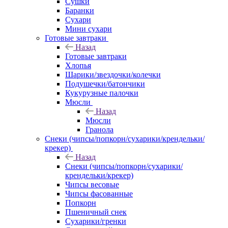
Сушки
Баранки
Сухари
Мини сухари
Готовые завтраки
Назад
Готовые завтраки
Хлопья
Шарики/звездочки/колечки
Подушечки/батончики
Кукурузные палочки
Мюсли
Назад
Мюсли
Гранола
Снеки (чипсы/попкорн/сухарики/крендельки/
крекер)
Назад
Снеки (чипсы/попкорн/сухарики/
крендельки/крекер)
Чипсы весовые
Чипсы фасованные
Попкорн
Пшеничный снек
Сухарики/гренки