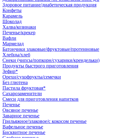
Здоровое питание/диабетическая продукция
Конфеты
Карамель
Шоколад
Халва/козинаки
Печенье/крекер
Вафли
Мармелад
Батончики злаковые/фруктовые/протеиновые
Хлебцы/хлеб
Снеки (чипсы/попкорн/сухарики/крендельки)
Продукты быстрого приготовления
Зефир*
Орехи/сухофрукты/семечки
Без глютена
Пастила фруктовая*
Сахарозаменители
Смеси для приготовления напитков
Печенье
Овсяное печенье
Заварное печенье
Грильяжное/злаковое/с кокосом печенье
Вафельное печенье
Бисквитное печенье
Сдобное печенье