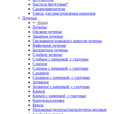
Пастила фруктовая*
Сахарозаменители
Смеси для приготовления напитков
Печенье
Назад
Печенье
Овсяное печенье
Заварное печенье
Грильяжное/злаковое/с кокосом печенье
Вафельное печенье
Бисквитное печенье
Сдобное печенье
Сдобное с начинкой, с глазурью
Слоеное
Слоеное с начинкой, с глазурью
Сахарное
Сахарное с начинкой, с глазурью
Затяжное
Затяжное с начинкой ,с глазурью
Крекер
Крекер с начинкой, с глазурью
Крендель/соломка
Кексы
Пирожные/десерты/торты/рулеты весовые