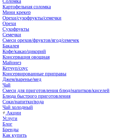
Соломка
Картофельная соломка
Мини крекер
Орехи/сухофрукты/семечки
Орехи
Сухофрукты
Семечки
Смеси орехов/фруктов/ягод/семечек
Бакалея
Кофе/какао/цикорий
Консервация овощная
Майонез
Кетчуп/соус
Консервированные приправы
Джем/варенье/мед
Чай
Смеси для приготовления блюд/напитков/киселей
Блюда быстрого приготовления
Соки/напитки/вода
Чай холодный
Акции
Услуги
Блог
Бренды
Как купить