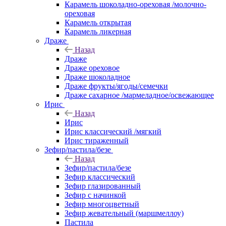
Карамель шоколадно-ореховая /молочно-
ореховая
Карамель открытая
Карамель ликерная
Драже
Назад
Драже
Драже ореховое
Драже шоколадное
Драже фрукты/ягоды/семечки
Драже сахарное /мармеладное/освежающее
Ирис
Назад
Ирис
Ирис классический /мягкий
Ирис тираженный
Зефир/пастила/безе
Назад
Зефир/пастила/безе
Зефир классический
Зефир глазированный
Зефир с начинкой
Зефир многоцветный
Зефир жевательный (маршмеллоу)
Пастила