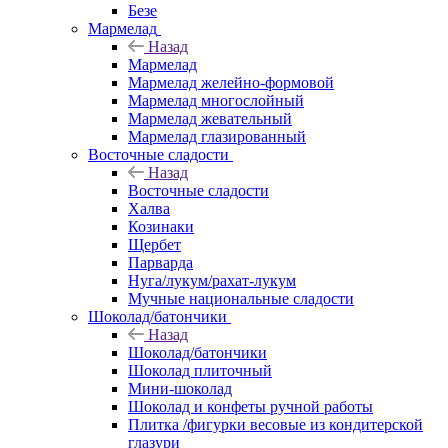
Безе
Мармелад
Назад
Мармелад
Мармелад желейно-формовой
Мармелад многослойный
Мармелад жевательный
Мармелад глазированный
Восточные сладости
Назад
Восточные сладости
Халва
Козинаки
Щербет
Парварда
Нуга/лукум/рахат-лукум
Мучные национальные сладости
Шоколад/батончики
Назад
Шоколад/батончики
Шоколад плиточный
Мини-шоколад
Шоколад и конфеты ручной работы
Плитка /фигурки весовые из кондитерской
глазури