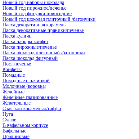
Новый год наборы шоколада
Новый год пирожное/печенье
Новый год фигурки новогодние
Новый год шоколад плиточный /батончики
Пасха декоративная карамель
Пасха декоративные пряники/печенье
Пасха куличи
Пасха наборы конфет
Пасха пирожные/печенье
Пасха шоколад плиточный /батончики
Пасха шоколад фигурный
Пост печенье
Конфеты
Помадные
Помадные с начинкой
Молочные (коровка)
Желейные
Желейные глазированные
Жевательные
С мягкой карамелью/тоффи
Нуга
Суфле
В вафельном корпусе
Вафельные
Пралиновые