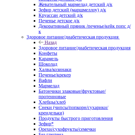
Жевательный мармелад детский д/к
Зефир детский (маршмеллоу) д/к
Круассан детский д/к
Печенье детское д/к
Декоративный пряник /печенье/кейк попс д/
к
Здоровое питание/диабетическая продукция
Назад
Здоровое питание/диабетическая продукция
Конфеты
Карамель
Шоколад
Халва/козинаки
Печенье/крекер
Вафли
Мармелад
Батончики злаковые/фруктовые/
протеиновые
Хлебцы/хлеб
Снеки (чипсы/попкорн/сухарики/
крендельки)
Продукты быстрого приготовления
Зефир*
Орехи/сухофрукты/семечки
Без глютена