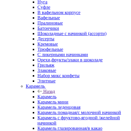
Нуга
Суфле
В вафельном корпусе
Вафельные
Пралиновые
Батончики
Шоколадные с начинкой (ассорти)
Десерты
Кремовые
Трюфельные
С ликерными начинками
Орехи,фрукты/злаки в шоколаде
Грильяж
Злаковые
Набор микс конфеты
Элитные
Карамель
Назад
Карамель
Карамель мини
Карамель леденцовая
Карамель помадная/с молочной начинкой
Карамель с фруктово-ягодной /желейной
начинкой
Карамель глазированная/в какао