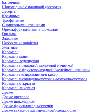
Батончики
Шоколадные с начинкой (ассорти)
Десерты
Кремовые
Трюфельные
С ликерными начинками
Орехи,фрукты/злаки в шоколаде
Грильяж
Злаковые
Набор микс конфеты
Элитные
Карамель
Карамель мини
Карамель леденцовая
Карамель помадная/с молочной начинкой
Карамель с фруктово-ягодной /желейной начинкой
Карамель глазированная/в какао
Карамель шоколадно-ореховая /молочно-ореховая
Карамель открытая
Карамель ликерная
Драже
Драже ореховое
Драже шоколадное
Драже фрукты/ягоды/семечки
Драже сахарное /мармеладное/освежающее