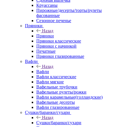
Сдобная выпечка
Круассаны
Пирожные/десерты/торты/рулеты
фасованные
Сезонное печенье
Пряники
Назад
Пряники
Пряники классические
Пряники с начинкой
Печатные
Пряники глазированные
Вафли
Назад
Вафли
Вафли классические
Вафли мягкие
Вафельные трубочки
Вафельные рулеты/рожки
Вафли карамельные(голландские)
Вафельные десерты
Вафли глазированные
Сушки/баранки/сухари
Назад
Сушки/баранки/сухари