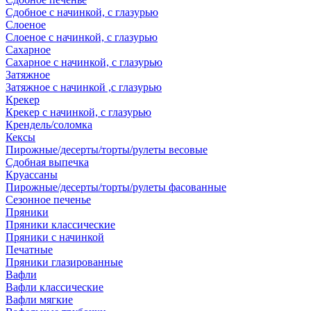
Сдобное с начинкой, с глазурью
Слоеное
Слоеное с начинкой, с глазурью
Сахарное
Сахарное с начинкой, с глазурью
Затяжное
Затяжное с начинкой ,с глазурью
Крекер
Крекер с начинкой, с глазурью
Крендель/соломка
Кексы
Пирожные/десерты/торты/рулеты весовые
Сдобная выпечка
Круассаны
Пирожные/десерты/торты/рулеты фасованные
Сезонное печенье
Пряники
Пряники классические
Пряники с начинкой
Печатные
Пряники глазированные
Вафли
Вафли классические
Вафли мягкие