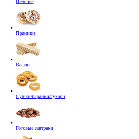
Печенье
Пряники
Вафли
Сушки/баранки/сухари
Готовые завтраки