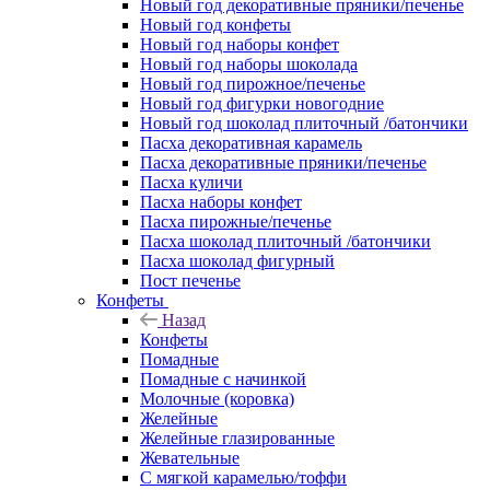
Новый год декоративные пряники/печенье
Новый год конфеты
Новый год наборы конфет
Новый год наборы шоколада
Новый год пирожное/печенье
Новый год фигурки новогодние
Новый год шоколад плиточный /батончики
Пасха декоративная карамель
Пасха декоративные пряники/печенье
Пасха куличи
Пасха наборы конфет
Пасха пирожные/печенье
Пасха шоколад плиточный /батончики
Пасха шоколад фигурный
Пост печенье
Конфеты
Назад
Конфеты
Помадные
Помадные с начинкой
Молочные (коровка)
Желейные
Желейные глазированные
Жевательные
С мягкой карамелью/тоффи