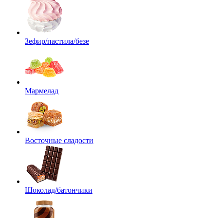
Зефир/пастила/безе
Мармелад
Восточные сладости
Шоколад/батончики