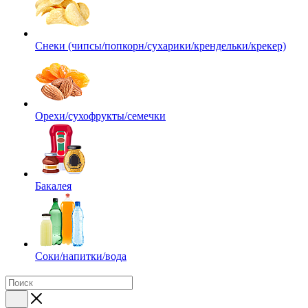
Снеки (чипсы/попкорн/сухарики/крендельки/крекер)
Орехи/сухофрукты/семечки
Бакалея
Соки/напитки/вода