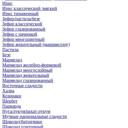
Ирис
Ирис классический /мягкий
Ирис тираженный
Зефир/пастила/безе
Зефир классический
Зефир глазированный
Зефир с начинкой
Зефир многоцветный
Зефир жевательный (маршмеллоу)
Пастила
Безе
Мармелад
Мармелад желейно-формовой
Мармелад многослойный
Мармелад жевательный
Мармелад глазированный
Восточные сладости
Халва
Козинаки
Щербет
Парварда
Нуга/лукум/рахат-лукум
Мучные национальные сладости
Шоколад/батончики
Шоколад плиточный