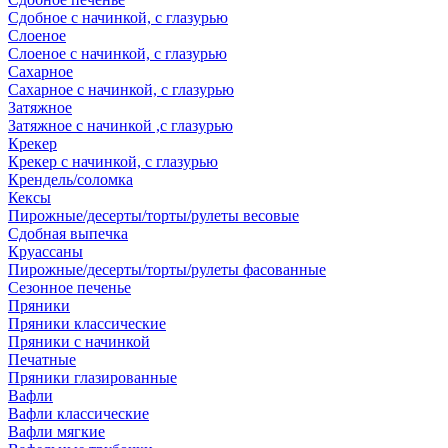
Сдобное с начинкой, с глазурью
Слоеное
Слоеное с начинкой, с глазурью
Сахарное
Сахарное с начинкой, с глазурью
Затяжное
Затяжное с начинкой ,с глазурью
Крекер
Крекер с начинкой, с глазурью
Крендель/соломка
Кексы
Пирожные/десерты/торты/рулеты весовые
Сдобная выпечка
Круассаны
Пирожные/десерты/торты/рулеты фасованные
Сезонное печенье
Пряники
Пряники классические
Пряники с начинкой
Печатные
Пряники глазированные
Вафли
Вафли классические
Вафли мягкие