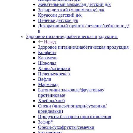
Жевательный мармелад детский д/к
Зефир детский (маршмеллоу) д/к
Круассан детский д/к
Печенье детское д/к
Декоративный пряник /печенье/кейк попс д/
к
Здоровое питание/диабетическая продукция
Назад
Здоровое питание/диабетическая продукция
Конфеты
Карамель
Шоколад
Халва/козинаки
Печенье/крекер
Вафли
Мармелад
Батончики злаковые/фруктовые/
протеиновые
Хлебцы/хлеб
Снеки (чипсы/попкорн/сухарики/
крендельки)
Продукты быстрого приготовления
Зефир*
Орехи/сухофрукты/семечки
Без глютена