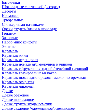
Батончики
Шоколадные с начинкой (ассорти)
Десерты
Кремовые
Трюфельные
С ликерными начинками
Орехи,фрукты/злаки в шоколаде
Грильяж
Злаковые
Набор микс конфеты
Элитные
Карамель
Карамель мини
Карамель леденцовая
Карамель помадная/с молочной начинкой
Карамель с фруктово-ягодной /желейной начинкой
Карамель глазированная/в какао
Карамель шоколадно-ореховая /молочно-ореховая
Карамель открытая
Карамель ликерная
Драже
Драже ореховое
Драже шоколадное
Драже фрукты/ягоды/семечки
Драже сахарное /мармеладное/освежающее