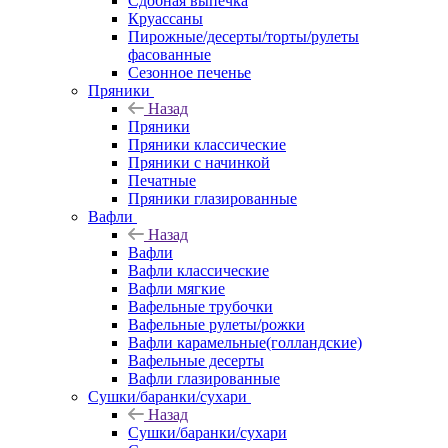
Сдобная выпечка
Круассаны
Пирожные/десерты/торты/рулеты
фасованные
Сезонное печенье
Пряники
Назад
Пряники
Пряники классические
Пряники с начинкой
Печатные
Пряники глазированные
Вафли
Назад
Вафли
Вафли классические
Вафли мягкие
Вафельные трубочки
Вафельные рулеты/рожки
Вафли карамельные(голландские)
Вафельные десерты
Вафли глазированные
Сушки/баранки/сухари
Назад
Сушки/баранки/сухари