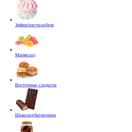
Зефир/пастила/безе
Мармелад
Восточные сладости
Шоколад/батончики