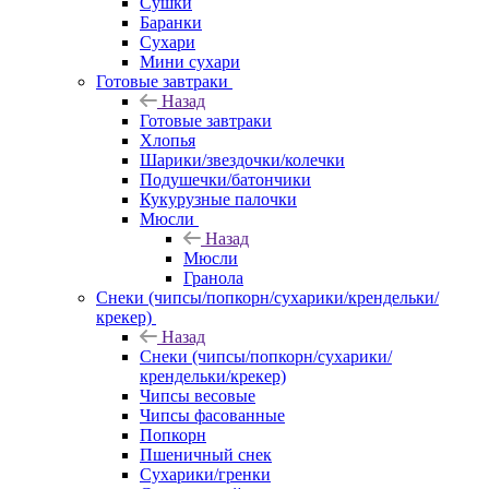
Сушки
Баранки
Сухари
Мини сухари
Готовые завтраки
Назад
Готовые завтраки
Хлопья
Шарики/звездочки/колечки
Подушечки/батончики
Кукурузные палочки
Мюсли
Назад
Мюсли
Гранола
Снеки (чипсы/попкорн/сухарики/крендельки/
крекер)
Назад
Снеки (чипсы/попкорн/сухарики/
крендельки/крекер)
Чипсы весовые
Чипсы фасованные
Попкорн
Пшеничный снек
Сухарики/гренки