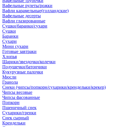
Вафельные трубочки
Вафельные рулеты/рожки
Вафли карамельные(голландские)
Вафельные десерты
Вафли глазированные
Сушки/баранки/сухари
Сушки
Баранки
Сухари
Мини сухари
Готовые завтраки
Хлопья
Шарики/звездочки/колечки
Подушечки/батончики
Кукурузные палочки
Мюсли
Гранола
Снеки (чипсы/попкорн/сухарики/крендельки/крекер)
Чипсы весовые
Чипсы фасованные
Попкорн
Пшеничный снек
Сухарики/гренки
Снек сырный
Крендельки