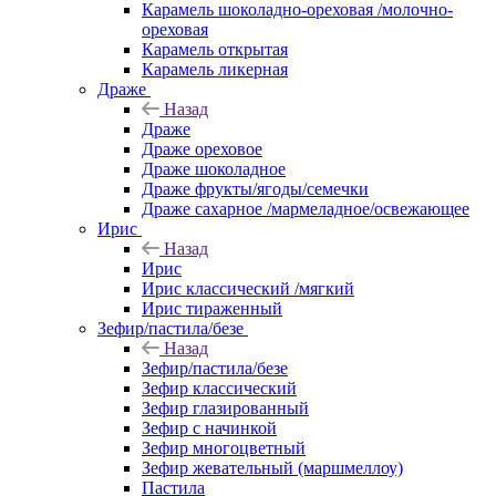
Карамель шоколадно-ореховая /молочно-
ореховая
Карамель открытая
Карамель ликерная
Драже
Назад
Драже
Драже ореховое
Драже шоколадное
Драже фрукты/ягоды/семечки
Драже сахарное /мармеладное/освежающее
Ирис
Назад
Ирис
Ирис классический /мягкий
Ирис тираженный
Зефир/пастила/безе
Назад
Зефир/пастила/безе
Зефир классический
Зефир глазированный
Зефир с начинкой
Зефир многоцветный
Зефир жевательный (маршмеллоу)
Пастила