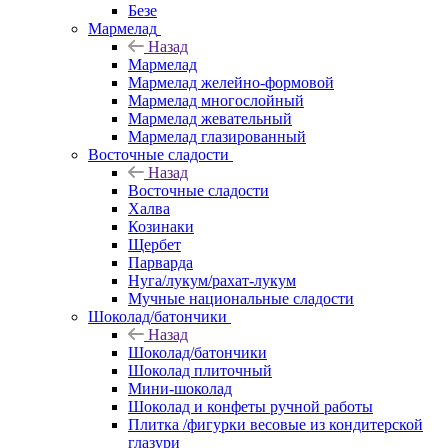
Безе
Мармелад
Назад
Мармелад
Мармелад желейно-формовой
Мармелад многослойный
Мармелад жевательный
Мармелад глазированный
Восточные сладости
Назад
Восточные сладости
Халва
Козинаки
Щербет
Парварда
Нуга/лукум/рахат-лукум
Мучные национальные сладости
Шоколад/батончики
Назад
Шоколад/батончики
Шоколад плиточный
Мини-шоколад
Шоколад и конфеты ручной работы
Плитка /фигурки весовые из кондитерской
глазури