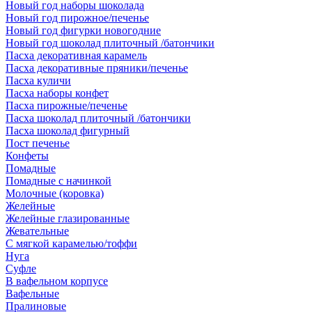
Новый год наборы шоколада
Новый год пирожное/печенье
Новый год фигурки новогодние
Новый год шоколад плиточный /батончики
Пасха декоративная карамель
Пасха декоративные пряники/печенье
Пасха куличи
Пасха наборы конфет
Пасха пирожные/печенье
Пасха шоколад плиточный /батончики
Пасха шоколад фигурный
Пост печенье
Конфеты
Помадные
Помадные с начинкой
Молочные (коровка)
Желейные
Желейные глазированные
Жевательные
С мягкой карамелью/тоффи
Нуга
Суфле
В вафельном корпусе
Вафельные
Пралиновые