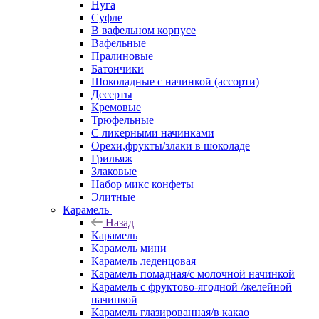
Нуга
Суфле
В вафельном корпусе
Вафельные
Пралиновые
Батончики
Шоколадные с начинкой (ассорти)
Десерты
Кремовые
Трюфельные
С ликерными начинками
Орехи,фрукты/злаки в шоколаде
Грильяж
Злаковые
Набор микс конфеты
Элитные
Карамель
Назад
Карамель
Карамель мини
Карамель леденцовая
Карамель помадная/с молочной начинкой
Карамель с фруктово-ягодной /желейной
начинкой
Карамель глазированная/в какао