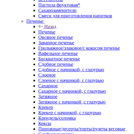
Пастила фруктовая*
Сахарозаменители
Смеси для приготовления напитков
Печенье
Назад
Печенье
Овсяное печенье
Заварное печенье
Грильяжное/злаковое/с кокосом печенье
Вафельное печенье
Бисквитное печенье
Сдобное печенье
Сдобное с начинкой, с глазурью
Слоеное
Слоеное с начинкой, с глазурью
Сахарное
Сахарное с начинкой, с глазурью
Затяжное
Затяжное с начинкой ,с глазурью
Крекер
Крекер с начинкой, с глазурью
Крендель/соломка
Кексы
Пирожные/десерты/торты/рулеты весовые