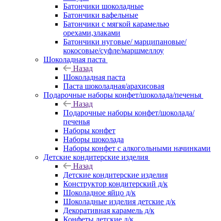
Батончики шоколадные
Батончики вафельные
Батончики с мягкой карамелью
орехами,злаками
Батончики нуговые/ марципановые/
кокосовые/суфле/маршмеллоу
Шоколадная паста
Назад
Шоколадная паста
Паста шоколадная/арахисовая
Подарочные наборы конфет/шоколада/печенья
Назад
Подарочные наборы конфет/шоколада/
печенья
Наборы конфет
Наборы шоколада
Наборы конфет с алкогольными начинками
Детские кондитерские изделия
Назад
Детские кондитерские изделия
Конструктор кондитерский д/к
Шоколадное яйцо д/к
Шоколадные изделия детские д/к
Декоративная карамель д/к
Конфеты детские д/к