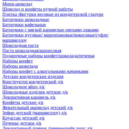
Мини-шоколад
Шоколад и конфеты ручной работы
Плитка /фигурки весовые из кондитерской глазури
Батончики шоколадные
Батончики вафельные
Батончики с мягкой карамелью орехами,злаками
Батончики нуговые/ марципановые/кокосовые/суфле/
маршмеллоу
Шоколадная паста
Паста шоколадная/арахисовая
Подарочные наборы конфет/шоколада/печенья
Наборы конфет
Наборы шоколада
Наборы конфет с алкогольными начинками
Детские кондитерские изделия
Конструктор кондитерский д/к
Шоколадное яйцо д/к
Шоколадные изделия детские д/к
Декоративная карамель д/к
Конфеты детские д/к
Жевательный мармелад детский д/к
Зефир детский (маршмеллоу) д/к
Круассан детский д/к
Печенье детское д/к
Декоративный пряник /печенье/кейк попс д/к