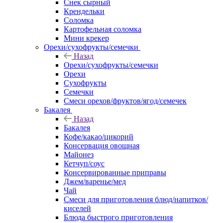
Снек сырный
Крендельки
Соломка
Картофельная соломка
Мини крекер
Орехи/сухофрукты/семечки
Назад
Орехи/сухофрукты/семечки
Орехи
Сухофрукты
Семечки
Смеси орехов/фруктов/ягод/семечек
Бакалея
Назад
Бакалея
Кофе/какао/цикорий
Консервация овощная
Майонез
Кетчуп/соус
Консервированные приправы
Джем/варенье/мед
Чай
Смеси для приготовления блюд/напитков/
киселей
Блюда быстрого приготовления