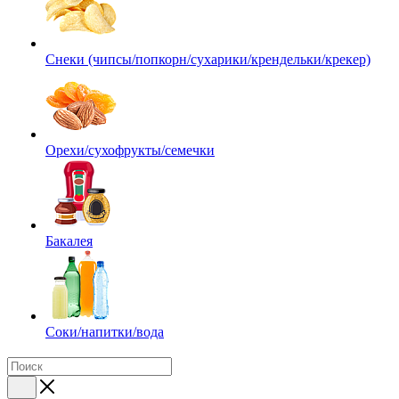
Снеки (чипсы/попкорн/сухарики/крендельки/крекер)
Орехи/сухофрукты/семечки
Бакалея
Соки/напитки/вода