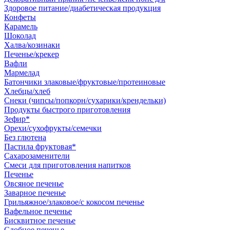
Здоровое питание/диабетическая продукция
Конфеты
Карамель
Шоколад
Халва/козинаки
Печенье/крекер
Вафли
Мармелад
Батончики злаковые/фруктовые/протеиновые
Хлебцы/хлеб
Снеки (чипсы/попкорн/сухарики/крендельки)
Продукты быстрого приготовления
Зефир*
Орехи/сухофрукты/семечки
Без глютена
Пастила фруктовая*
Сахарозаменители
Смеси для приготовления напитков
Печенье
Овсяное печенье
Заварное печенье
Грильяжное/злаковое/с кокосом печенье
Вафельное печенье
Бисквитное печенье
Сдобное печенье