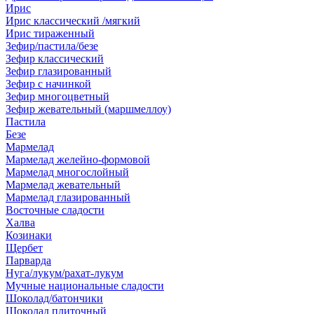
Ирис
Ирис классический /мягкий
Ирис тираженный
Зефир/пастила/безе
Зефир классический
Зефир глазированный
Зефир с начинкой
Зефир многоцветный
Зефир жевательный (маршмеллоу)
Пастила
Безе
Мармелад
Мармелад желейно-формовой
Мармелад многослойный
Мармелад жевательный
Мармелад глазированный
Восточные сладости
Халва
Козинаки
Щербет
Парварда
Нуга/лукум/рахат-лукум
Мучные национальные сладости
Шоколад/батончики
Шоколад плиточный