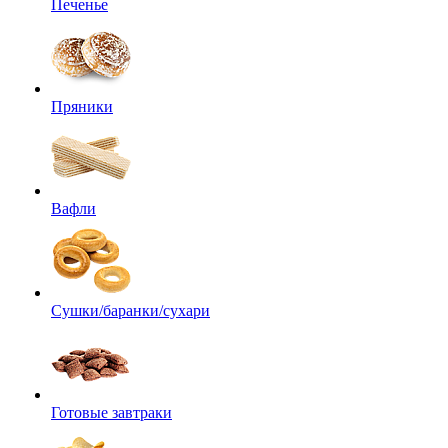
Печенье
Пряники
Вафли
Сушки/баранки/сухари
Готовые завтраки