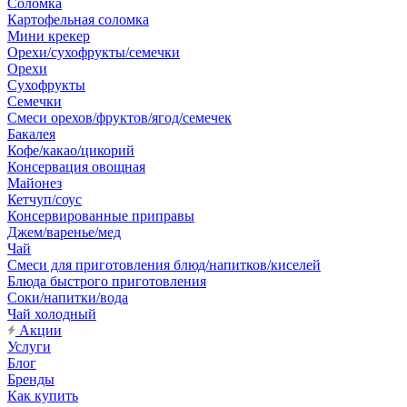
Соломка
Картофельная соломка
Мини крекер
Орехи/сухофрукты/семечки
Орехи
Сухофрукты
Семечки
Смеси орехов/фруктов/ягод/семечек
Бакалея
Кофе/какао/цикорий
Консервация овощная
Майонез
Кетчуп/соус
Консервированные приправы
Джем/варенье/мед
Чай
Смеси для приготовления блюд/напитков/киселей
Блюда быстрого приготовления
Соки/напитки/вода
Чай холодный
Акции
Услуги
Блог
Бренды
Как купить