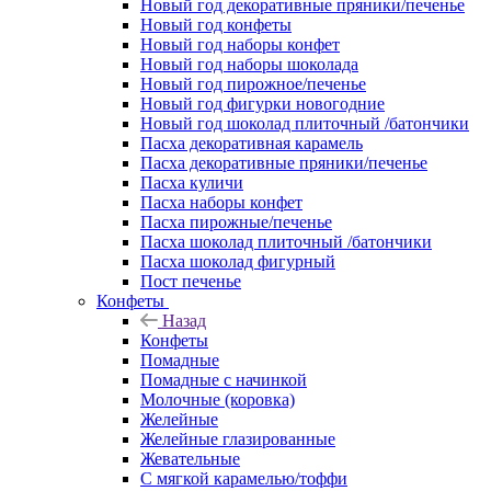
Новый год декоративные пряники/печенье
Новый год конфеты
Новый год наборы конфет
Новый год наборы шоколада
Новый год пирожное/печенье
Новый год фигурки новогодние
Новый год шоколад плиточный /батончики
Пасха декоративная карамель
Пасха декоративные пряники/печенье
Пасха куличи
Пасха наборы конфет
Пасха пирожные/печенье
Пасха шоколад плиточный /батончики
Пасха шоколад фигурный
Пост печенье
Конфеты
Назад
Конфеты
Помадные
Помадные с начинкой
Молочные (коровка)
Желейные
Желейные глазированные
Жевательные
С мягкой карамелью/тоффи