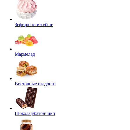
Зефир/пастила/безе
Мармелад
Восточные сладости
Шоколад/батончики