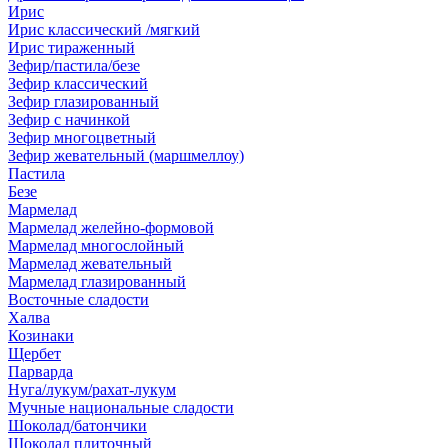
Ирис
Ирис классический /мягкий
Ирис тираженный
Зефир/пастила/безе
Зефир классический
Зефир глазированный
Зефир с начинкой
Зефир многоцветный
Зефир жевательный (маршмеллоу)
Пастила
Безе
Мармелад
Мармелад желейно-формовой
Мармелад многослойный
Мармелад жевательный
Мармелад глазированный
Восточные сладости
Халва
Козинаки
Щербет
Парварда
Нуга/лукум/рахат-лукум
Мучные национальные сладости
Шоколад/батончики
Шоколад плиточный