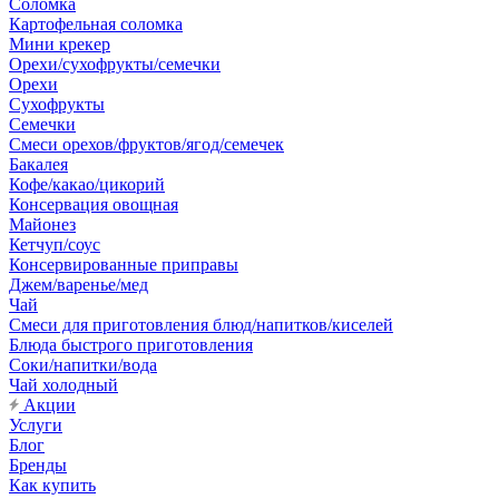
Соломка
Картофельная соломка
Мини крекер
Орехи/сухофрукты/семечки
Орехи
Сухофрукты
Семечки
Смеси орехов/фруктов/ягод/семечек
Бакалея
Кофе/какао/цикорий
Консервация овощная
Майонез
Кетчуп/соус
Консервированные приправы
Джем/варенье/мед
Чай
Смеси для приготовления блюд/напитков/киселей
Блюда быстрого приготовления
Соки/напитки/вода
Чай холодный
Акции
Услуги
Блог
Бренды
Как купить