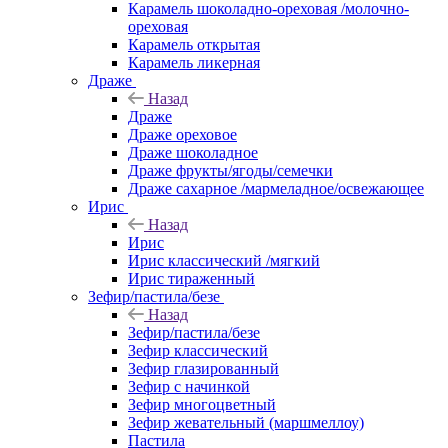
Карамель шоколадно-ореховая /молочно-
ореховая
Карамель открытая
Карамель ликерная
Драже
Назад
Драже
Драже ореховое
Драже шоколадное
Драже фрукты/ягоды/семечки
Драже сахарное /мармеладное/освежающее
Ирис
Назад
Ирис
Ирис классический /мягкий
Ирис тираженный
Зефир/пастила/безе
Назад
Зефир/пастила/безе
Зефир классический
Зефир глазированный
Зефир с начинкой
Зефир многоцветный
Зефир жевательный (маршмеллоу)
Пастила