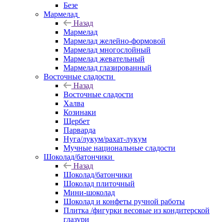
Безе
Мармелад
Назад
Мармелад
Мармелад желейно-формовой
Мармелад многослойный
Мармелад жевательный
Мармелад глазированный
Восточные сладости
Назад
Восточные сладости
Халва
Козинаки
Щербет
Парварда
Нуга/лукум/рахат-лукум
Мучные национальные сладости
Шоколад/батончики
Назад
Шоколад/батончики
Шоколад плиточный
Мини-шоколад
Шоколад и конфеты ручной работы
Плитка /фигурки весовые из кондитерской
глазури