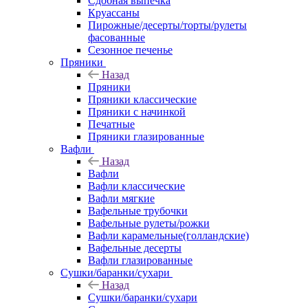
Сдобная выпечка
Круассаны
Пирожные/десерты/торты/рулеты
фасованные
Сезонное печенье
Пряники
Назад
Пряники
Пряники классические
Пряники с начинкой
Печатные
Пряники глазированные
Вафли
Назад
Вафли
Вафли классические
Вафли мягкие
Вафельные трубочки
Вафельные рулеты/рожки
Вафли карамельные(голландские)
Вафельные десерты
Вафли глазированные
Сушки/баранки/сухари
Назад
Сушки/баранки/сухари