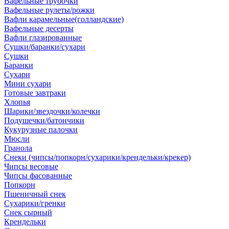
Вафельные трубочки
Вафельные рулеты/рожки
Вафли карамельные(голландские)
Вафельные десерты
Вафли глазированные
Сушки/баранки/сухари
Сушки
Баранки
Сухари
Мини сухари
Готовые завтраки
Хлопья
Шарики/звездочки/колечки
Подушечки/батончики
Кукурузные палочки
Мюсли
Гранола
Снеки (чипсы/попкорн/сухарики/крендельки/крекер)
Чипсы весовые
Чипсы фасованные
Попкорн
Пшеничный снек
Сухарики/гренки
Снек сырный
Крендельки