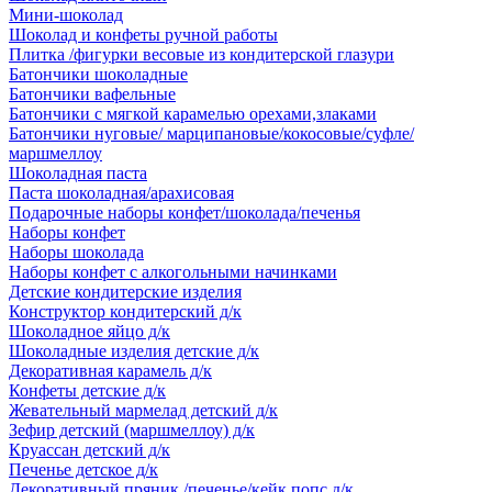
Мини-шоколад
Шоколад и конфеты ручной работы
Плитка /фигурки весовые из кондитерской глазури
Батончики шоколадные
Батончики вафельные
Батончики с мягкой карамелью орехами,злаками
Батончики нуговые/ марципановые/кокосовые/суфле/
маршмеллоу
Шоколадная паста
Паста шоколадная/арахисовая
Подарочные наборы конфет/шоколада/печенья
Наборы конфет
Наборы шоколада
Наборы конфет с алкогольными начинками
Детские кондитерские изделия
Конструктор кондитерский д/к
Шоколадное яйцо д/к
Шоколадные изделия детские д/к
Декоративная карамель д/к
Конфеты детские д/к
Жевательный мармелад детский д/к
Зефир детский (маршмеллоу) д/к
Круассан детский д/к
Печенье детское д/к
Декоративный пряник /печенье/кейк попс д/к