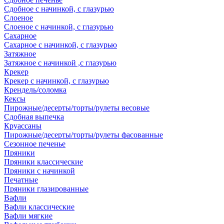
Сдобное с начинкой, с глазурью
Слоеное
Слоеное с начинкой, с глазурью
Сахарное
Сахарное с начинкой, с глазурью
Затяжное
Затяжное с начинкой ,с глазурью
Крекер
Крекер с начинкой, с глазурью
Крендель/соломка
Кексы
Пирожные/десерты/торты/рулеты весовые
Сдобная выпечка
Круассаны
Пирожные/десерты/торты/рулеты фасованные
Сезонное печенье
Пряники
Пряники классические
Пряники с начинкой
Печатные
Пряники глазированные
Вафли
Вафли классические
Вафли мягкие