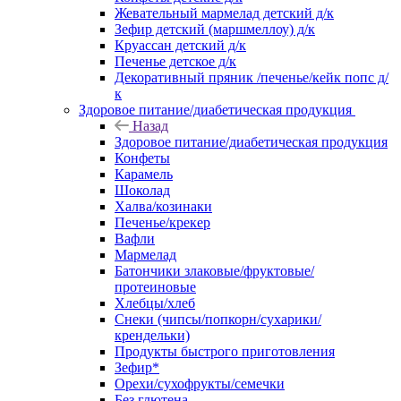
Жевательный мармелад детский д/к
Зефир детский (маршмеллоу) д/к
Круассан детский д/к
Печенье детское д/к
Декоративный пряник /печенье/кейк попс д/
к
Здоровое питание/диабетическая продукция
Назад
Здоровое питание/диабетическая продукция
Конфеты
Карамель
Шоколад
Халва/козинаки
Печенье/крекер
Вафли
Мармелад
Батончики злаковые/фруктовые/
протеиновые
Хлебцы/хлеб
Снеки (чипсы/попкорн/сухарики/
крендельки)
Продукты быстрого приготовления
Зефир*
Орехи/сухофрукты/семечки
Без глютена