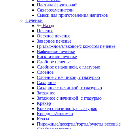
Пастила фруктовая*
Сахарозаменители
Смеси для приготовления напитков
Печенье
Назад
Печенье
Овсяное печенье
Заварное печенье
Грильяжное/злаковое/с кокосом печенье
Вафельное печенье
Бисквитное печенье
Сдобное печенье
Сдобное с начинкой, с глазурью
Слоеное
Слоеное с начинкой, с глазурью
Сахарное
Сахарное с начинкой, с глазурью
Затяжное
Затяжное с начинкой ,с глазурью
Крекер
Крекер с начинкой, с глазурью
Крендель/соломка
Кексы
Пирожные/десерты/торты/рулеты весовые