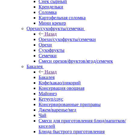
Снек сырный
Крендельки
Соломка
Картофельная соломка
Мини крекер
Орехи/сухофрукты/семечки
Назад
Орехи/сухофрукты/семечки
Орехи
Сухофрукты
Семечки
Смеси орехов/фруктов/ягод/семечек
Бакалея
Назад
Бакалея
Кофе/какао/цикорий
Консервация овощная
Майонез
Кетчуп/соус
Консервированные приправы
Джем/варенье/мед
Чай
Смеси для приготовления блюд/напитков/
киселей
Блюда быстрого приготовления