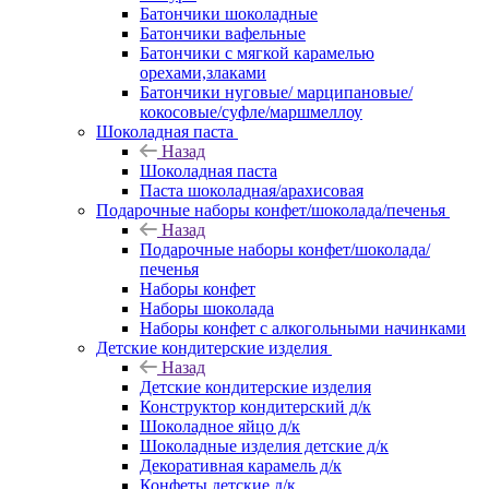
Батончики шоколадные
Батончики вафельные
Батончики с мягкой карамелью
орехами,злаками
Батончики нуговые/ марципановые/
кокосовые/суфле/маршмеллоу
Шоколадная паста
Назад
Шоколадная паста
Паста шоколадная/арахисовая
Подарочные наборы конфет/шоколада/печенья
Назад
Подарочные наборы конфет/шоколада/
печенья
Наборы конфет
Наборы шоколада
Наборы конфет с алкогольными начинками
Детские кондитерские изделия
Назад
Детские кондитерские изделия
Конструктор кондитерский д/к
Шоколадное яйцо д/к
Шоколадные изделия детские д/к
Декоративная карамель д/к
Конфеты детские д/к