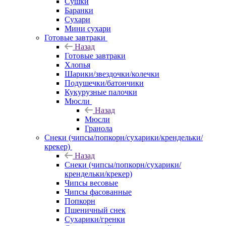
Сушки
Баранки
Сухари
Мини сухари
Готовые завтраки
Назад
Готовые завтраки
Хлопья
Шарики/звездочки/колечки
Подушечки/батончики
Кукурузные палочки
Мюсли
Назад
Мюсли
Гранола
Снеки (чипсы/попкорн/сухарики/крендельки/
крекер)
Назад
Снеки (чипсы/попкорн/сухарики/
крендельки/крекер)
Чипсы весовые
Чипсы фасованные
Попкорн
Пшеничный снек
Сухарики/гренки