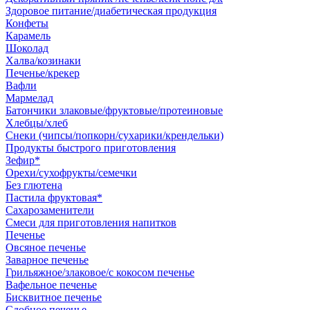
Здоровое питание/диабетическая продукция
Конфеты
Карамель
Шоколад
Халва/козинаки
Печенье/крекер
Вафли
Мармелад
Батончики злаковые/фруктовые/протеиновые
Хлебцы/хлеб
Снеки (чипсы/попкорн/сухарики/крендельки)
Продукты быстрого приготовления
Зефир*
Орехи/сухофрукты/семечки
Без глютена
Пастила фруктовая*
Сахарозаменители
Смеси для приготовления напитков
Печенье
Овсяное печенье
Заварное печенье
Грильяжное/злаковое/с кокосом печенье
Вафельное печенье
Бисквитное печенье
Сдобное печенье