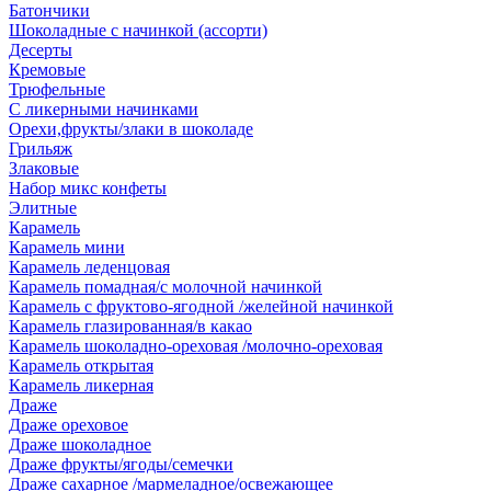
Батончики
Шоколадные с начинкой (ассорти)
Десерты
Кремовые
Трюфельные
С ликерными начинками
Орехи,фрукты/злаки в шоколаде
Грильяж
Злаковые
Набор микс конфеты
Элитные
Карамель
Карамель мини
Карамель леденцовая
Карамель помадная/с молочной начинкой
Карамель с фруктово-ягодной /желейной начинкой
Карамель глазированная/в какао
Карамель шоколадно-ореховая /молочно-ореховая
Карамель открытая
Карамель ликерная
Драже
Драже ореховое
Драже шоколадное
Драже фрукты/ягоды/семечки
Драже сахарное /мармеладное/освежающее