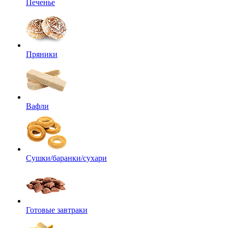
Печенье
Пряники
Вафли
Сушки/баранки/сухари
Готовые завтраки