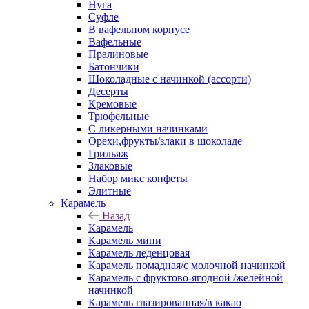
Нуга
Суфле
В вафельном корпусе
Вафельные
Пралиновые
Батончики
Шоколадные с начинкой (ассорти)
Десерты
Кремовые
Трюфельные
С ликерными начинками
Орехи,фрукты/злаки в шоколаде
Грильяж
Злаковые
Набор микс конфеты
Элитные
Карамель
Назад
Карамель
Карамель мини
Карамель леденцовая
Карамель помадная/с молочной начинкой
Карамель с фруктово-ягодной /желейной
начинкой
Карамель глазированная/в какао