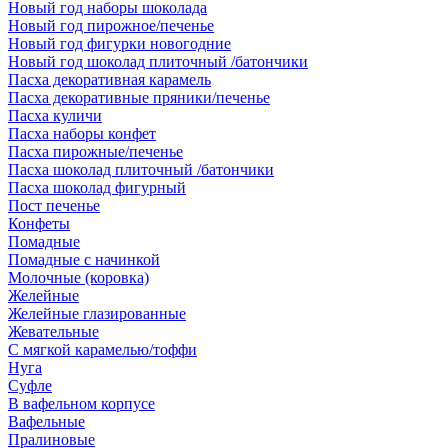
Новый год наборы шоколада
Новый год пирожное/печенье
Новый год фигурки новогодние
Новый год шоколад плиточный /батончики
Пасха декоративная карамель
Пасха декоративные пряники/печенье
Пасха куличи
Пасха наборы конфет
Пасха пирожные/печенье
Пасха шоколад плиточный /батончики
Пасха шоколад фигурный
Пост печенье
Конфеты
Помадные
Помадные с начинкой
Молочные (коровка)
Желейные
Желейные глазированные
Жевательные
С мягкой карамелью/тоффи
Нуга
Суфле
В вафельном корпусе
Вафельные
Пралиновые