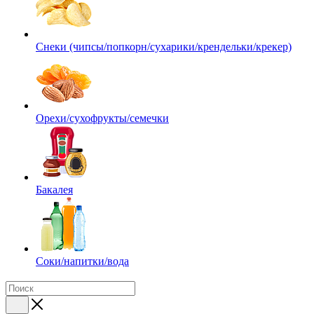
Снеки (чипсы/попкорн/сухарики/крендельки/крекер)
Орехи/сухофрукты/семечки
Бакалея
Соки/напитки/вода