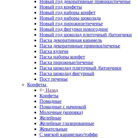
Новый год декоративные пряники/печенье
Новый год конфеты
Новый год наборы конфет
Новый год наборы шоколада
Новый год пирожное/печенье
Новый год фигурки новогодние
Новый год шоколад плиточный /батончики
Пасха декоративная карамель
Пасха декоративные пряники/печенье
Пасха куличи
Пасха наборы конфет
Пасха пирожные/печенье
Пасха шоколад плиточный /батончики
Пасха шоколад фигурный
Пост печенье
Конфеты
Назад
Конфеты
Помадные
Помадные с начинкой
Молочные (коровка)
Желейные
Желейные глазированные
Жевательные
С мягкой карамелью/тоффи