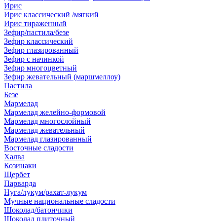
Ирис
Ирис классический /мягкий
Ирис тираженный
Зефир/пастила/безе
Зефир классический
Зефир глазированный
Зефир с начинкой
Зефир многоцветный
Зефир жевательный (маршмеллоу)
Пастила
Безе
Мармелад
Мармелад желейно-формовой
Мармелад многослойный
Мармелад жевательный
Мармелад глазированный
Восточные сладости
Халва
Козинаки
Щербет
Парварда
Нуга/лукум/рахат-лукум
Мучные национальные сладости
Шоколад/батончики
Шоколад плиточный