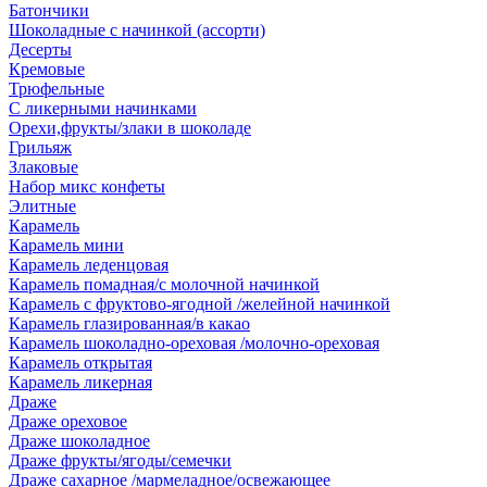
Батончики
Шоколадные с начинкой (ассорти)
Десерты
Кремовые
Трюфельные
С ликерными начинками
Орехи,фрукты/злаки в шоколаде
Грильяж
Злаковые
Набор микс конфеты
Элитные
Карамель
Карамель мини
Карамель леденцовая
Карамель помадная/с молочной начинкой
Карамель с фруктово-ягодной /желейной начинкой
Карамель глазированная/в какао
Карамель шоколадно-ореховая /молочно-ореховая
Карамель открытая
Карамель ликерная
Драже
Драже ореховое
Драже шоколадное
Драже фрукты/ягоды/семечки
Драже сахарное /мармеладное/освежающее