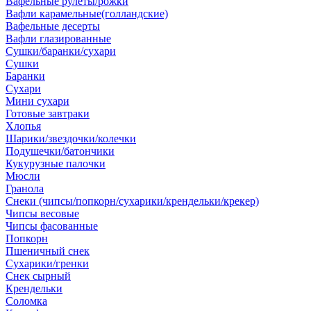
Вафельные рулеты/рожки
Вафли карамельные(голландские)
Вафельные десерты
Вафли глазированные
Сушки/баранки/сухари
Сушки
Баранки
Сухари
Мини сухари
Готовые завтраки
Хлопья
Шарики/звездочки/колечки
Подушечки/батончики
Кукурузные палочки
Мюсли
Гранола
Снеки (чипсы/попкорн/сухарики/крендельки/крекер)
Чипсы весовые
Чипсы фасованные
Попкорн
Пшеничный снек
Сухарики/гренки
Снек сырный
Крендельки
Соломка