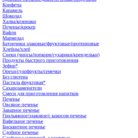
Конфеты
Карамель
Шоколад
Халва/козинаки
Печенье/крекер
Вафли
Мармелад
Батончики злаковые/фруктовые/протеиновые
Хлебцы/хлеб
Снеки (чипсы/попкорн/сухарики/крендельки)
Продукты быстрого приготовления
Зефир*
Орехи/сухофрукты/семечки
Без глютена
Пастила фруктовая*
Сахарозаменители
Смеси для приготовления напитков
Печенье
Овсяное печенье
Заварное печенье
Грильяжное/злаковое/с кокосом печенье
Вафельное печенье
Бисквитное печенье
Сдобное печенье
Сдобное с начинкой, с глазурью