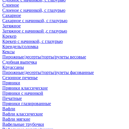
Слоеное
Слоеное с начинкой, с глазурью
Сахарное
Сахарное с начинкой, с глазурью
Затяжное
Затяжное с начинкой ,с глазурью
Крекер
Крекер с начинкой, с глазурью
Крендель/соломка
Кексы
Пирожные/десерты/торты/рулеты весовые
Сдобная выпечка
Круассаны
Пирожные/десерты/торты/рулеты фасованные
Сезонное печенье
Пряники
Пряники классические
Пряники с начинкой
Печатные
Пряники глазированные
Вафли
Вафли классические
Вафли мягкие
Вафельные трубочки