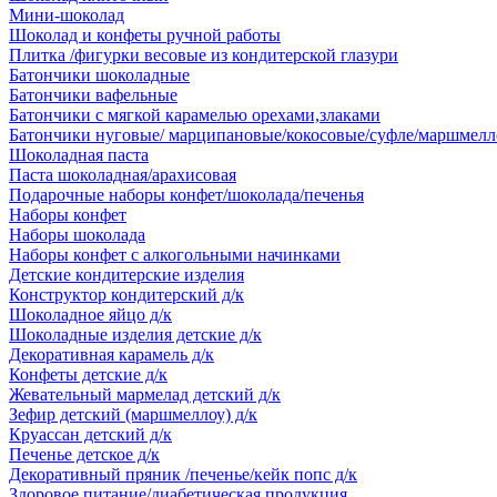
Мини-шоколад
Шоколад и конфеты ручной работы
Плитка /фигурки весовые из кондитерской глазури
Батончики шоколадные
Батончики вафельные
Батончики с мягкой карамелью орехами,злаками
Батончики нуговые/ марципановые/кокосовые/суфле/маршмелл
Шоколадная паста
Паста шоколадная/арахисовая
Подарочные наборы конфет/шоколада/печенья
Наборы конфет
Наборы шоколада
Наборы конфет с алкогольными начинками
Детские кондитерские изделия
Конструктор кондитерский д/к
Шоколадное яйцо д/к
Шоколадные изделия детские д/к
Декоративная карамель д/к
Конфеты детские д/к
Жевательный мармелад детский д/к
Зефир детский (маршмеллоу) д/к
Круассан детский д/к
Печенье детское д/к
Декоративный пряник /печенье/кейк попс д/к
Здоровое питание/диабетическая продукция