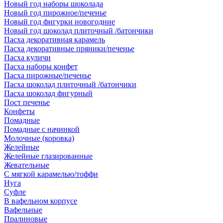
Новый год наборы шоколада
Новый год пирожное/печенье
Новый год фигурки новогодние
Новый год шоколад плиточный /батончики
Пасха декоративная карамель
Пасха декоративные пряники/печенье
Пасха куличи
Пасха наборы конфет
Пасха пирожные/печенье
Пасха шоколад плиточный /батончики
Пасха шоколад фигурный
Пост печенье
Конфеты
Помадные
Помадные с начинкой
Молочные (коровка)
Желейные
Желейные глазированные
Жевательные
С мягкой карамелью/тоффи
Нуга
Суфле
В вафельном корпусе
Вафельные
Пралиновые