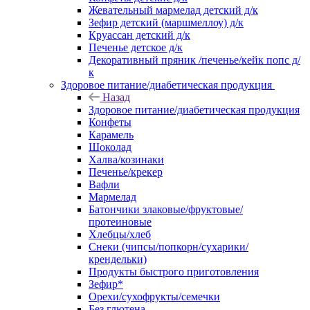
Жевательный мармелад детский д/к
Зефир детский (маршмеллоу) д/к
Круассан детский д/к
Печенье детское д/к
Декоративный пряник /печенье/кейк попс д/
к
Здоровое питание/диабетическая продукция
Назад
Здоровое питание/диабетическая продукция
Конфеты
Карамель
Шоколад
Халва/козинаки
Печенье/крекер
Вафли
Мармелад
Батончики злаковые/фруктовые/
протеиновые
Хлебцы/хлеб
Снеки (чипсы/попкорн/сухарики/
крендельки)
Продукты быстрого приготовления
Зефир*
Орехи/сухофрукты/семечки
Без глютена