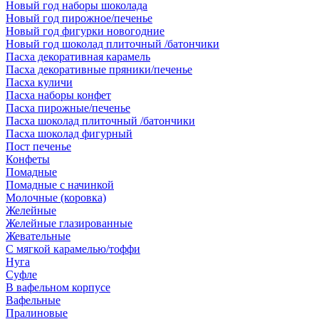
Новый год наборы шоколада
Новый год пирожное/печенье
Новый год фигурки новогодние
Новый год шоколад плиточный /батончики
Пасха декоративная карамель
Пасха декоративные пряники/печенье
Пасха куличи
Пасха наборы конфет
Пасха пирожные/печенье
Пасха шоколад плиточный /батончики
Пасха шоколад фигурный
Пост печенье
Конфеты
Помадные
Помадные с начинкой
Молочные (коровка)
Желейные
Желейные глазированные
Жевательные
С мягкой карамелью/тоффи
Нуга
Суфле
В вафельном корпусе
Вафельные
Пралиновые