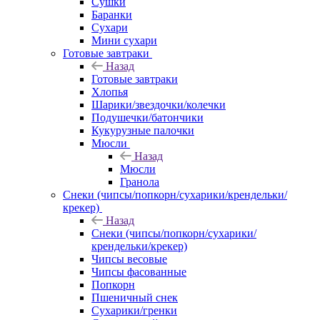
Сушки
Баранки
Сухари
Мини сухари
Готовые завтраки
Назад
Готовые завтраки
Хлопья
Шарики/звездочки/колечки
Подушечки/батончики
Кукурузные палочки
Мюсли
Назад
Мюсли
Гранола
Снеки (чипсы/попкорн/сухарики/крендельки/
крекер)
Назад
Снеки (чипсы/попкорн/сухарики/
крендельки/крекер)
Чипсы весовые
Чипсы фасованные
Попкорн
Пшеничный снек
Сухарики/гренки