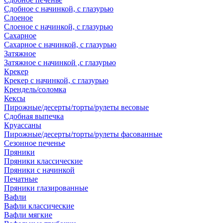
Сдобное с начинкой, с глазурью
Слоеное
Слоеное с начинкой, с глазурью
Сахарное
Сахарное с начинкой, с глазурью
Затяжное
Затяжное с начинкой ,с глазурью
Крекер
Крекер с начинкой, с глазурью
Крендель/соломка
Кексы
Пирожные/десерты/торты/рулеты весовые
Сдобная выпечка
Круассаны
Пирожные/десерты/торты/рулеты фасованные
Сезонное печенье
Пряники
Пряники классические
Пряники с начинкой
Печатные
Пряники глазированные
Вафли
Вафли классические
Вафли мягкие