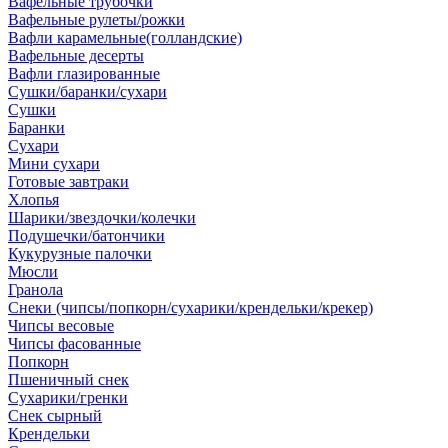
Вафельные трубочки
Вафельные рулеты/рожки
Вафли карамельные(голландские)
Вафельные десерты
Вафли глазированные
Сушки/баранки/сухари
Сушки
Баранки
Сухари
Мини сухари
Готовые завтраки
Хлопья
Шарики/звездочки/колечки
Подушечки/батончики
Кукурузные палочки
Мюсли
Гранола
Снеки (чипсы/попкорн/сухарики/крендельки/крекер)
Чипсы весовые
Чипсы фасованные
Попкорн
Пшеничный снек
Сухарики/гренки
Снек сырный
Крендельки