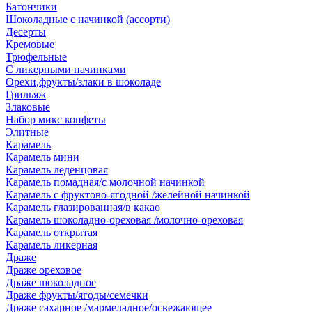
Батончики
Шоколадные с начинкой (ассорти)
Десерты
Кремовые
Трюфельные
С ликерными начинками
Орехи,фрукты/злаки в шоколаде
Грильяж
Злаковые
Набор микс конфеты
Элитные
Карамель
Карамель мини
Карамель леденцовая
Карамель помадная/с молочной начинкой
Карамель с фруктово-ягодной /желейной начинкой
Карамель глазированная/в какао
Карамель шоколадно-ореховая /молочно-ореховая
Карамель открытая
Карамель ликерная
Драже
Драже ореховое
Драже шоколадное
Драже фрукты/ягоды/семечки
Драже сахарное /мармеладное/освежающее