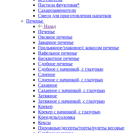
Пастила фруктовая*
Сахарозаменители
Смеси для приготовления напитков
Печенье
Назад
Печенье
Овсяное печенье
Заварное печенье
Грильяжное/злаковое/с кокосом печенье
Вафельное печенье
Бисквитное печенье
Сдобное печенье
Сдобное с начинкой, с глазурью
Слоеное
Слоеное с начинкой, с глазурью
Сахарное
Сахарное с начинкой, с глазурью
Затяжное
Затяжное с начинкой ,с глазурью
Крекер
Крекер с начинкой, с глазурью
Крендель/соломка
Кексы
Пирожные/десерты/торты/рулеты весовые