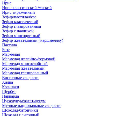
Ирис
Ирис классический /мягкий
Ирис тираженный
Зефир/пастила/безе
Зефир классический
Зефир глазированный
Зефир с начинкой
Зефир многоцветный
Зефир жевательный (маршмеллоу)
Пастила
Безе
Мармелад
Мармелад желейно-формовой
Мармелад многослойный
Мармелад жевательный
Мармелад глазированный
Восточные сладости
Халва
Козинаки
Щербет
Парварда
Нуга/лукум/рахат-лукум
Мучные национальные сладости
Шоколад/батончики
Шоколад плиточный