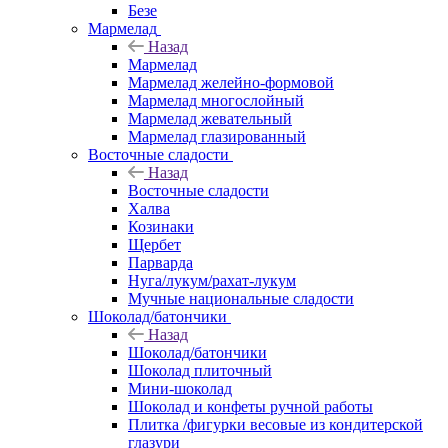
Безе
Мармелад
Назад
Мармелад
Мармелад желейно-формовой
Мармелад многослойный
Мармелад жевательный
Мармелад глазированный
Восточные сладости
Назад
Восточные сладости
Халва
Козинаки
Щербет
Парварда
Нуга/лукум/рахат-лукум
Мучные национальные сладости
Шоколад/батончики
Назад
Шоколад/батончики
Шоколад плиточный
Мини-шоколад
Шоколад и конфеты ручной работы
Плитка /фигурки весовые из кондитерской
глазури