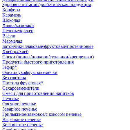
Здоровое питание/диабетическая продукция
Конфеты
Карамель
Шоколад
Халва/козинаки
Печенье/крекер
Вафли
Мармелад
Батончики злаковые/фруктовые/протеиновые
Хлебцы/хлеб
Снеки (чипсы/попкорн/сухарики/крендельки)
Продукты быстрого приготовления
Зефир*
Орехи/сухофрукты/семечки
Без глютена
Пастила фруктовая*
Сахарозаменители
Смеси для приготовления напитков
Печенье
Овсяное печенье
Заварное печенье
Грильяжное/злаковое/с кокосом печенье
Вафельное печенье
Бисквитное печенье
Сдобное печенье