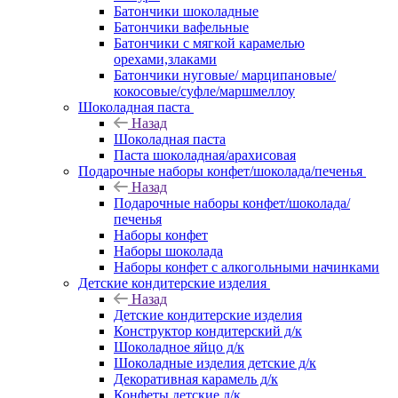
Батончики шоколадные
Батончики вафельные
Батончики с мягкой карамелью
орехами,злаками
Батончики нуговые/ марципановые/
кокосовые/суфле/маршмеллоу
Шоколадная паста
Назад
Шоколадная паста
Паста шоколадная/арахисовая
Подарочные наборы конфет/шоколада/печенья
Назад
Подарочные наборы конфет/шоколада/
печенья
Наборы конфет
Наборы шоколада
Наборы конфет с алкогольными начинками
Детские кондитерские изделия
Назад
Детские кондитерские изделия
Конструктор кондитерский д/к
Шоколадное яйцо д/к
Шоколадные изделия детские д/к
Декоративная карамель д/к
Конфеты детские д/к