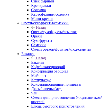
Снек сырный
Крендельки
Соломка
Картофельная соломка
Мини крекер
Орехи/сухофрукты/семечки
Назад
Орехи/сухофрукты/семечки
Орехи
Сухофрукты
Семечки
Смеси орехов/фруктов/ягод/семечек
Бакалея
Назад
Бакалея
Кофе/какао/цикорий
Консервация овощная
Майонез
Кетчуп/соус
Консервированные приправы
Джем/варенье/мед
Чай
Смеси для приготовления блюд/напитков/
киселей
Блюда быстрого приготовления