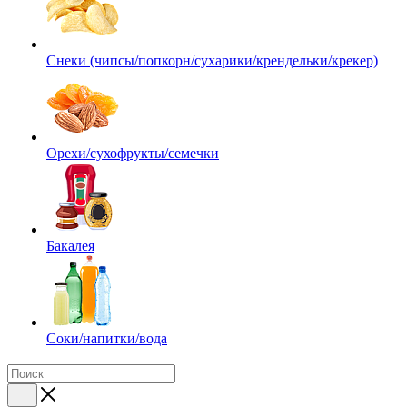
Снеки (чипсы/попкорн/сухарики/крендельки/крекер)
Орехи/сухофрукты/семечки
Бакалея
Соки/напитки/вода