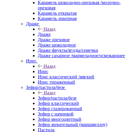
Карамель шоколадно-ореховая /молочно-
ореховая
Карамель открытая
Карамель ликерная
Драже
Назад
Драже
Драже ореховое
Драже шоколадное
Драже фрукты/ягоды/семечки
Драже сахарное /мармеладное/освежающее
Ирис
Назад
Ирис
Ирис классический /мягкий
Ирис тираженный
Зефир/пастила/безе
Назад
Зефир/пастила/безе
Зефир классический
Зефир глазированный
Зефир с начинкой
Зефир многоцветный
Зефир жевательный (маршмеллоу)
Пастила