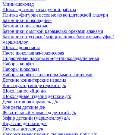
Мини-шоколад
Шоколад и конфеты ручной работы
Плитка /фигурки весовые из кондитерской глазури
Батончики шоколадные
Батончики вафельные
Батончики с мягкой карамелью орехами,злаками
Батончики нуговые/ марципановые/кокосовые/суфле/
маршмеллоу
Шоколадная паста
Паста шоколадная/арахисовая
Подарочные наборы конфет/шоколада/печенья
Наборы конфет
Наборы шоколада
Наборы конфет с алкогольными начинками
Детские кондитерские изделия
Конструктор кондитерский д/к
Шоколадное яйцо д/к
Шоколадные изделия детские д/к
Декоративная карамель д/к
Конфеты детские д/к
Жевательный мармелад детский д/к
Зефир детский (маршмеллоу) д/к
Круассан детский д/к
Печенье детское д/к
Декоративный пряник /печенье/кейк попс д/к