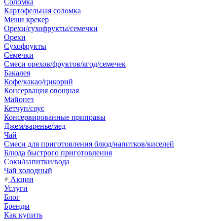
Соломка
Картофельная соломка
Мини крекер
Орехи/сухофрукты/семечки
Орехи
Сухофрукты
Семечки
Смеси орехов/фруктов/ягод/семечек
Бакалея
Кофе/какао/цикорий
Консервация овощная
Майонез
Кетчуп/соус
Консервированные приправы
Джем/варенье/мед
Чай
Смеси для приготовления блюд/напитков/киселей
Блюда быстрого приготовления
Соки/напитки/вода
Чай холодный
Акции
Услуги
Блог
Бренды
Как купить