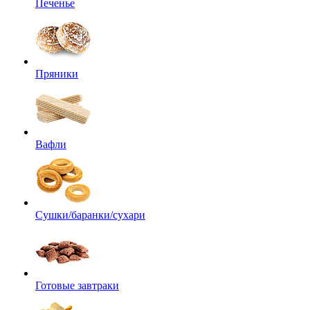
Печенье
Пряники
Вафли
Сушки/баранки/сухари
Готовые завтраки