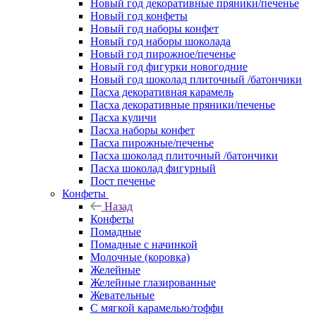
Новый год декоративные пряники/печенье
Новый год конфеты
Новый год наборы конфет
Новый год наборы шоколада
Новый год пирожное/печенье
Новый год фигурки новогодние
Новый год шоколад плиточный /батончики
Пасха декоративная карамель
Пасха декоративные пряники/печенье
Пасха куличи
Пасха наборы конфет
Пасха пирожные/печенье
Пасха шоколад плиточный /батончики
Пасха шоколад фигурный
Пост печенье
Конфеты
Назад
Конфеты
Помадные
Помадные с начинкой
Молочные (коровка)
Желейные
Желейные глазированные
Жевательные
С мягкой карамелью/тоффи