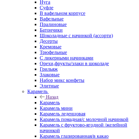
Нуга
Суфле
В вафельном корпусе
Вафельные
Пралиновые
Батончики
Шоколадные с начинкой (ассорти)
Десерты
Кремовые
Трюфельные
С ликерными начинками
Орехи,фрукты/злаки в шоколаде
Грильяж
Злаковые
Набор микс конфеты
Элитные
Карамель
Назад
Карамель
Карамель мини
Карамель леденцовая
Карамель помадная/с молочной начинкой
Карамель с фруктово-ягодной /желейной
начинкой
Карамель глазированная/в какао