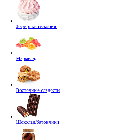
Зефир/пастила/безе
Мармелад
Восточные сладости
Шоколад/батончики