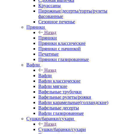
Сдобная выпечка
Круассаны
Пирожные/десерты/торты/рулеты
фасованные
Сезонное печенье
Пряники
Назад
Пряники
Пряники классические
Пряники с начинкой
Печатные
Пряники глазированные
Вафли
Назад
Вафли
Вафли классические
Вафли мягкие
Вафельные трубочки
Вафельные рулеты/рожки
Вафли карамельные(голландские)
Вафельные десерты
Вафли глазированные
Сушки/баранки/сухари
Назад
Сушки/баранки/сухари