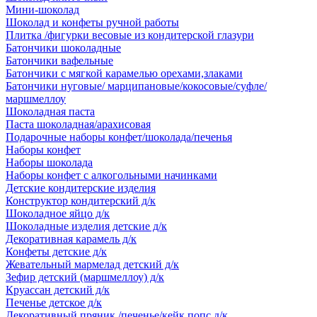
Мини-шоколад
Шоколад и конфеты ручной работы
Плитка /фигурки весовые из кондитерской глазури
Батончики шоколадные
Батончики вафельные
Батончики с мягкой карамелью орехами,злаками
Батончики нуговые/ марципановые/кокосовые/суфле/
маршмеллоу
Шоколадная паста
Паста шоколадная/арахисовая
Подарочные наборы конфет/шоколада/печенья
Наборы конфет
Наборы шоколада
Наборы конфет с алкогольными начинками
Детские кондитерские изделия
Конструктор кондитерский д/к
Шоколадное яйцо д/к
Шоколадные изделия детские д/к
Декоративная карамель д/к
Конфеты детские д/к
Жевательный мармелад детский д/к
Зефир детский (маршмеллоу) д/к
Круассан детский д/к
Печенье детское д/к
Декоративный пряник /печенье/кейк попс д/к