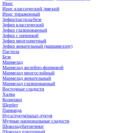
Ирис
Ирис классический /мягкий
Ирис тираженный
Зефир/пастила/безе
Зефир классический
Зефир глазированный
Зефир с начинкой
Зефир многоцветный
Зефир жевательный (маршмеллоу)
Пастила
Безе
Мармелад
Мармелад желейно-формовой
Мармелад многослойный
Мармелад жевательный
Мармелад глазированный
Восточные сладости
Халва
Козинаки
Щербет
Парварда
Нуга/лукум/рахат-лукум
Мучные национальные сладости
Шоколад/батончики
Шоколад плиточный