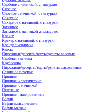
Сдобное с начинкой, с глазурью
Слоеное
Слоеное с начинкой, с глазурью
Сахарное
Сахарное с начинкой, с глазурью
Затяжное
Затяжное с начинкой ,с глазурью
Крекер
Крекер с начинкой, с глазурью
Крендель/соломка
Кексы
Пирожные/десерты/торты/рулеты весовые
Сдобная выпечка
Круассаны
Пирожные/десерты/торты/рулеты фасованные
Сезонное печенье
Пряники
Пряники классические
Пряники с начинкой
Печатные
Пряники глазированные
Вафли
Вафли классические
Вафли мягкие