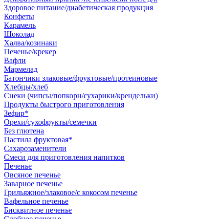
Здоровое питание/диабетическая продукция
Конфеты
Карамель
Шоколад
Халва/козинаки
Печенье/крекер
Вафли
Мармелад
Батончики злаковые/фруктовые/протеиновые
Хлебцы/хлеб
Снеки (чипсы/попкорн/сухарики/крендельки)
Продукты быстрого приготовления
Зефир*
Орехи/сухофрукты/семечки
Без глютена
Пастила фруктовая*
Сахарозаменители
Смеси для приготовления напитков
Печенье
Овсяное печенье
Заварное печенье
Грильяжное/злаковое/с кокосом печенье
Вафельное печенье
Бисквитное печенье
Сдобное печенье