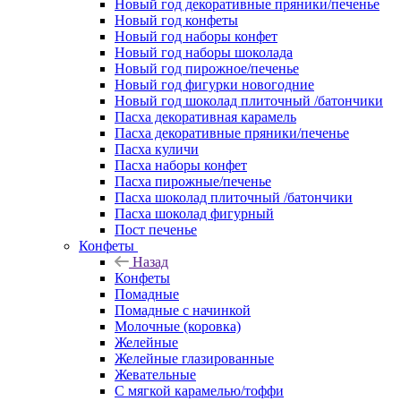
Новый год декоративные пряники/печенье
Новый год конфеты
Новый год наборы конфет
Новый год наборы шоколада
Новый год пирожное/печенье
Новый год фигурки новогодние
Новый год шоколад плиточный /батончики
Пасха декоративная карамель
Пасха декоративные пряники/печенье
Пасха куличи
Пасха наборы конфет
Пасха пирожные/печенье
Пасха шоколад плиточный /батончики
Пасха шоколад фигурный
Пост печенье
Конфеты
Назад
Конфеты
Помадные
Помадные с начинкой
Молочные (коровка)
Желейные
Желейные глазированные
Жевательные
С мягкой карамелью/тоффи