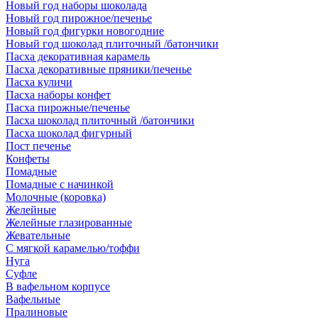
Новый год наборы шоколада
Новый год пирожное/печенье
Новый год фигурки новогодние
Новый год шоколад плиточный /батончики
Пасха декоративная карамель
Пасха декоративные пряники/печенье
Пасха куличи
Пасха наборы конфет
Пасха пирожные/печенье
Пасха шоколад плиточный /батончики
Пасха шоколад фигурный
Пост печенье
Конфеты
Помадные
Помадные с начинкой
Молочные (коровка)
Желейные
Желейные глазированные
Жевательные
С мягкой карамелью/тоффи
Нуга
Суфле
В вафельном корпусе
Вафельные
Пралиновые