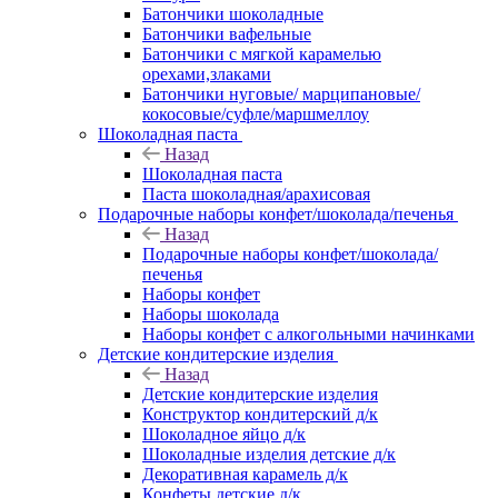
Батончики шоколадные
Батончики вафельные
Батончики с мягкой карамелью
орехами,злаками
Батончики нуговые/ марципановые/
кокосовые/суфле/маршмеллоу
Шоколадная паста
Назад
Шоколадная паста
Паста шоколадная/арахисовая
Подарочные наборы конфет/шоколада/печенья
Назад
Подарочные наборы конфет/шоколада/
печенья
Наборы конфет
Наборы шоколада
Наборы конфет с алкогольными начинками
Детские кондитерские изделия
Назад
Детские кондитерские изделия
Конструктор кондитерский д/к
Шоколадное яйцо д/к
Шоколадные изделия детские д/к
Декоративная карамель д/к
Конфеты детские д/к