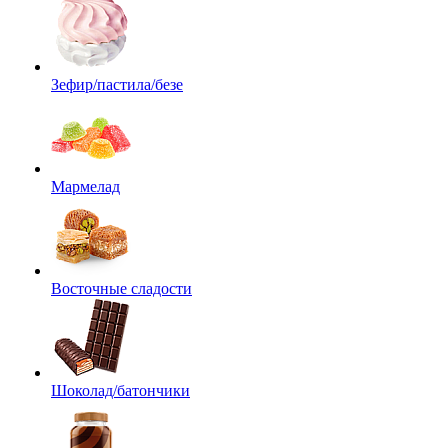
Зефир/пастила/безе
Мармелад
Восточные сладости
Шоколад/батончики