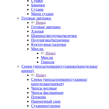
Сушки
Баранки
Сухари
Мини сухари
Готовые завтраки
Назад
Готовые завтраки
Хлопья
Шарики/звездочки/колечки
Подушечки/батончики
Кукурузные палочки
Мюсли
Назад
Мюсли
Гранола
Снеки (чипсы/попкорн/сухарики/крендельки/
крекер)
Назад
Снеки (чипсы/попкорн/сухарики/
крендельки/крекер)
Чипсы весовые
Чипсы фасованные
Попкорн
Пшеничный снек
Сухарики/гренки