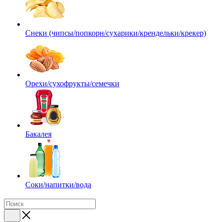
Снеки (чипсы/попкорн/сухарики/крендельки/крекер)
Орехи/сухофрукты/семечки
Бакалея
Соки/напитки/вода