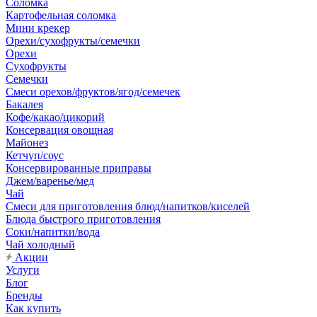
Соломка
Картофельная соломка
Мини крекер
Орехи/сухофрукты/семечки
Орехи
Сухофрукты
Семечки
Смеси орехов/фруктов/ягод/семечек
Бакалея
Кофе/какао/цикорий
Консервация овощная
Майонез
Кетчуп/соус
Консервированные приправы
Джем/варенье/мед
Чай
Смеси для приготовления блюд/напитков/киселей
Блюда быстрого приготовления
Соки/напитки/вода
Чай холодный
Акции
Услуги
Блог
Бренды
Как купить