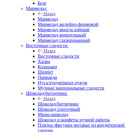
Безе
Мармелад
Назад
Мармелад
Мармелад желейно-формовой
Мармелад многослойный
Мармелад жевательный
Мармелад глазированный
Восточные сладости
Назад
Восточные сладости
Халва
Козинаки
Щербет
Парварда
Нуга/лукум/рахат-лукум
Мучные национальные сладости
Шоколад/батончики
Назад
Шоколад/батончики
Шоколад плиточный
Мини-шоколад
Шоколад и конфеты ручной работы
Плитка /фигурки весовые из кондитерской
глазури