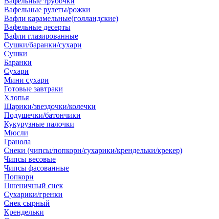
Вафельные трубочки
Вафельные рулеты/рожки
Вафли карамельные(голландские)
Вафельные десерты
Вафли глазированные
Сушки/баранки/сухари
Сушки
Баранки
Сухари
Мини сухари
Готовые завтраки
Хлопья
Шарики/звездочки/колечки
Подушечки/батончики
Кукурузные палочки
Мюсли
Гранола
Снеки (чипсы/попкорн/сухарики/крендельки/крекер)
Чипсы весовые
Чипсы фасованные
Попкорн
Пшеничный снек
Сухарики/гренки
Снек сырный
Крендельки