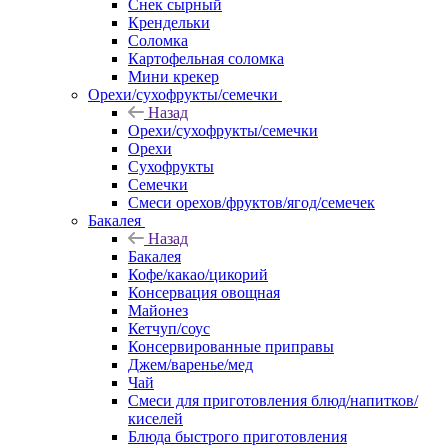
Снек сырный
Крендельки
Соломка
Картофельная соломка
Мини крекер
Орехи/сухофрукты/семечки
Назад
Орехи/сухофрукты/семечки
Орехи
Сухофрукты
Семечки
Смеси орехов/фруктов/ягод/семечек
Бакалея
Назад
Бакалея
Кофе/какао/цикорий
Консервация овощная
Майонез
Кетчуп/соус
Консервированные приправы
Джем/варенье/мед
Чай
Смеси для приготовления блюд/напитков/
киселей
Блюда быстрого приготовления