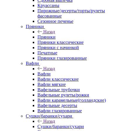
Сдобная выпечка
Круассаны
Пирожные/десерты/торты/рулеты
фасованные
Сезонное печенье
Пряники
Назад
Пряники
Пряники классические
Пряники с начинкой
Печатные
Пряники глазированные
Вафли
Назад
Вафли
Вафли классические
Вафли мягкие
Вафельные трубочки
Вафельные рулеты/рожки
Вафли карамельные(голландские)
Вафельные десерты
Вафли глазированные
Сушки/баранки/сухари
Назад
Сушки/баранки/сухари