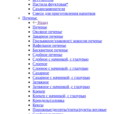
Пастила фруктовая*
Сахарозаменители
Смеси для приготовления напитков
Печенье
Назад
Печенье
Овсяное печенье
Заварное печенье
Грильяжное/злаковое/с кокосом печенье
Вафельное печенье
Бисквитное печенье
Сдобное печенье
Сдобное с начинкой, с глазурью
Слоеное
Слоеное с начинкой, с глазурью
Сахарное
Сахарное с начинкой, с глазурью
Затяжное
Затяжное с начинкой ,с глазурью
Крекер
Крекер с начинкой, с глазурью
Крендель/соломка
Кексы
Пирожные/десерты/торты/рулеты весовые