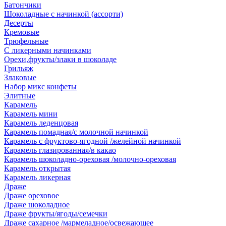
Батончики
Шоколадные с начинкой (ассорти)
Десерты
Кремовые
Трюфельные
С ликерными начинками
Орехи,фрукты/злаки в шоколаде
Грильяж
Злаковые
Набор микс конфеты
Элитные
Карамель
Карамель мини
Карамель леденцовая
Карамель помадная/с молочной начинкой
Карамель с фруктово-ягодной /желейной начинкой
Карамель глазированная/в какао
Карамель шоколадно-ореховая /молочно-ореховая
Карамель открытая
Карамель ликерная
Драже
Драже ореховое
Драже шоколадное
Драже фрукты/ягоды/семечки
Драже сахарное /мармеладное/освежающее