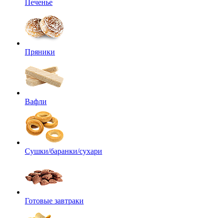
Печенье
Пряники
Вафли
Сушки/баранки/сухари
Готовые завтраки