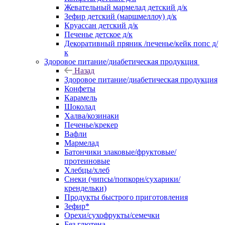
Жевательный мармелад детский д/к
Зефир детский (маршмеллоу) д/к
Круассан детский д/к
Печенье детское д/к
Декоративный пряник /печенье/кейк попс д/
к
Здоровое питание/диабетическая продукция
Назад
Здоровое питание/диабетическая продукция
Конфеты
Карамель
Шоколад
Халва/козинаки
Печенье/крекер
Вафли
Мармелад
Батончики злаковые/фруктовые/
протеиновые
Хлебцы/хлеб
Снеки (чипсы/попкорн/сухарики/
крендельки)
Продукты быстрого приготовления
Зефир*
Орехи/сухофрукты/семечки
Без глютена