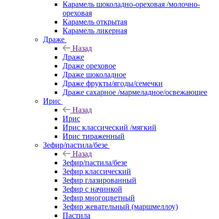
Карамель шоколадно-ореховая /молочно-
ореховая
Карамель открытая
Карамель ликерная
Драже
Назад
Драже
Драже ореховое
Драже шоколадное
Драже фрукты/ягоды/семечки
Драже сахарное /мармеладное/освежающее
Ирис
Назад
Ирис
Ирис классический /мягкий
Ирис тираженный
Зефир/пастила/безе
Назад
Зефир/пастила/безе
Зефир классический
Зефир глазированный
Зефир с начинкой
Зефир многоцветный
Зефир жевательный (маршмеллоу)
Пастила