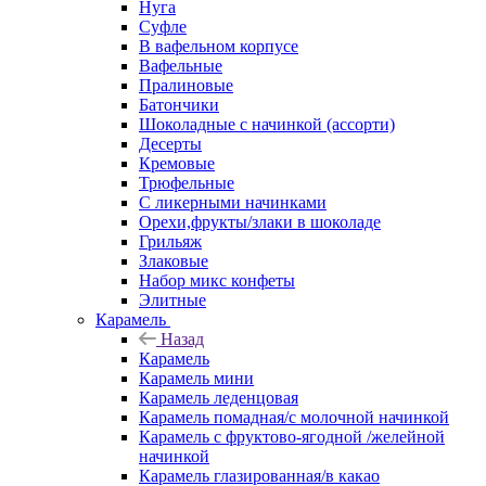
Нуга
Суфле
В вафельном корпусе
Вафельные
Пралиновые
Батончики
Шоколадные с начинкой (ассорти)
Десерты
Кремовые
Трюфельные
С ликерными начинками
Орехи,фрукты/злаки в шоколаде
Грильяж
Злаковые
Набор микс конфеты
Элитные
Карамель
Назад
Карамель
Карамель мини
Карамель леденцовая
Карамель помадная/с молочной начинкой
Карамель с фруктово-ягодной /желейной
начинкой
Карамель глазированная/в какао