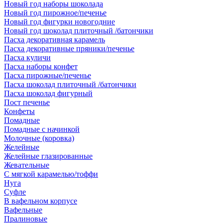
Новый год наборы шоколада
Новый год пирожное/печенье
Новый год фигурки новогодние
Новый год шоколад плиточный /батончики
Пасха декоративная карамель
Пасха декоративные пряники/печенье
Пасха куличи
Пасха наборы конфет
Пасха пирожные/печенье
Пасха шоколад плиточный /батончики
Пасха шоколад фигурный
Пост печенье
Конфеты
Помадные
Помадные с начинкой
Молочные (коровка)
Желейные
Желейные глазированные
Жевательные
С мягкой карамелью/тоффи
Нуга
Суфле
В вафельном корпусе
Вафельные
Пралиновые