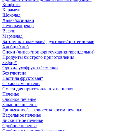
Конфеты
Карамель
Шоколад
Халва/козинаки
Печенье/крекер
Вафли
Мармелад
Батончики злаковые/фруктовые/протеиновые
Хлебцы/хлеб
Снеки (чипсы/попкорн/сухарики/крендельки)
Продукты быстрого приготовления
Зефир*
Орехи/сухофрукты/семечки
Без глютена
Пастила фруктовая*
Сахарозаменители
Смеси для приготовления напитков
Печенье
Овсяное печенье
Заварное печенье
Грильяжное/злаковое/с кокосом печенье
Вафельное печенье
Бисквитное печенье
Сдобное печенье
Сдобное с начинкой, с глазурью