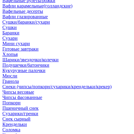
Вафельные рулеты/рожки
Вафли карамельные(голландские)
Вафельные десерты
Вафли глазированные
Сушки/баранки/сухари
Сушки
Баранки
Сухари
Мини сухари
Готовые завтраки
Хлопья
Шарики/звездочки/колечки
Подушечки/батончики
Кукурузные палочки
Мюсли
Гранола
Снеки (чипсы/попкорн/сухарики/крендельки/крекер)
Чипсы весовые
Чипсы фасованные
Попкорн
Пшеничный снек
Сухарики/гренки
Снек сырный
Крендельки
Соломка