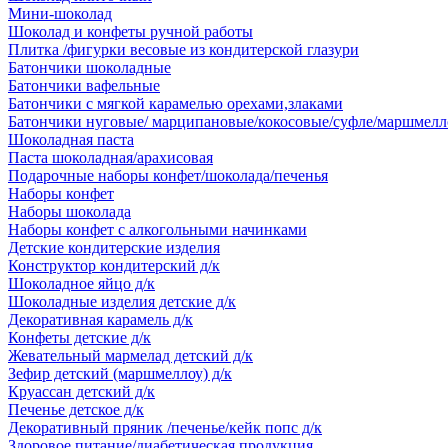
Мини-шоколад
Шоколад и конфеты ручной работы
Плитка /фигурки весовые из кондитерской глазури
Батончики шоколадные
Батончики вафельные
Батончики с мягкой карамелью орехами,злаками
Батончики нуговые/ марципановые/кокосовые/суфле/маршмелл
Шоколадная паста
Паста шоколадная/арахисовая
Подарочные наборы конфет/шоколада/печенья
Наборы конфет
Наборы шоколада
Наборы конфет с алкогольными начинками
Детские кондитерские изделия
Конструктор кондитерский д/к
Шоколадное яйцо д/к
Шоколадные изделия детские д/к
Декоративная карамель д/к
Конфеты детские д/к
Жевательный мармелад детский д/к
Зефир детский (маршмеллоу) д/к
Круассан детский д/к
Печенье детское д/к
Декоративный пряник /печенье/кейк попс д/к
Здоровое питание/диабетическая продукция