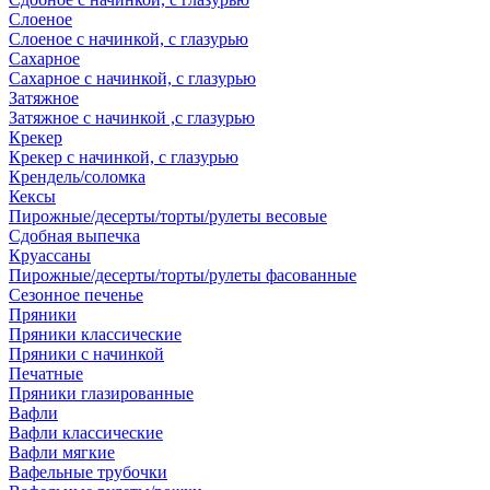
Слоеное
Слоеное с начинкой, с глазурью
Сахарное
Сахарное с начинкой, с глазурью
Затяжное
Затяжное с начинкой ,с глазурью
Крекер
Крекер с начинкой, с глазурью
Крендель/соломка
Кексы
Пирожные/десерты/торты/рулеты весовые
Сдобная выпечка
Круассаны
Пирожные/десерты/торты/рулеты фасованные
Сезонное печенье
Пряники
Пряники классические
Пряники с начинкой
Печатные
Пряники глазированные
Вафли
Вафли классические
Вафли мягкие
Вафельные трубочки