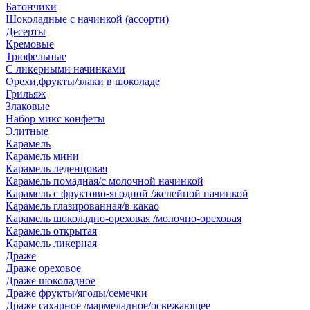
Батончики
Шоколадные с начинкой (ассорти)
Десерты
Кремовые
Трюфельные
С ликерными начинками
Орехи,фрукты/злаки в шоколаде
Грильяж
Злаковые
Набор микс конфеты
Элитные
Карамель
Карамель мини
Карамель леденцовая
Карамель помадная/с молочной начинкой
Карамель с фруктово-ягодной /желейной начинкой
Карамель глазированная/в какао
Карамель шоколадно-ореховая /молочно-ореховая
Карамель открытая
Карамель ликерная
Драже
Драже ореховое
Драже шоколадное
Драже фрукты/ягоды/семечки
Драже сахарное /мармеладное/освежающее