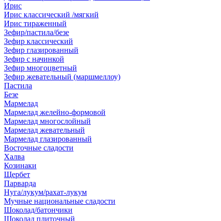
Ирис
Ирис классический /мягкий
Ирис тираженный
Зефир/пастила/безе
Зефир классический
Зефир глазированный
Зефир с начинкой
Зефир многоцветный
Зефир жевательный (маршмеллоу)
Пастила
Безе
Мармелад
Мармелад желейно-формовой
Мармелад многослойный
Мармелад жевательный
Мармелад глазированный
Восточные сладости
Халва
Козинаки
Щербет
Парварда
Нуга/лукум/рахат-лукум
Мучные национальные сладости
Шоколад/батончики
Шоколад плиточный