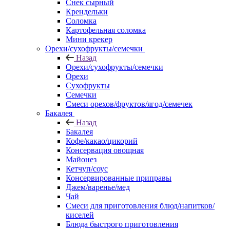
Снек сырный
Крендельки
Соломка
Картофельная соломка
Мини крекер
Орехи/сухофрукты/семечки
Назад
Орехи/сухофрукты/семечки
Орехи
Сухофрукты
Семечки
Смеси орехов/фруктов/ягод/семечек
Бакалея
Назад
Бакалея
Кофе/какао/цикорий
Консервация овощная
Майонез
Кетчуп/соус
Консервированные приправы
Джем/варенье/мед
Чай
Смеси для приготовления блюд/напитков/
киселей
Блюда быстрого приготовления