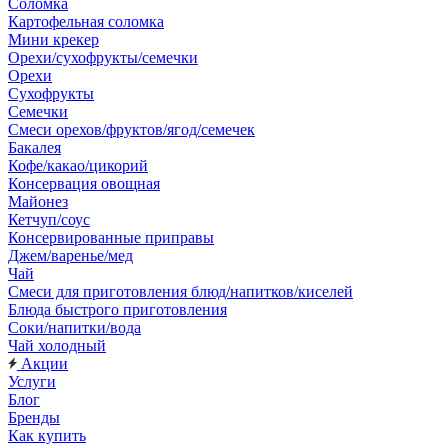
Соломка
Картофельная соломка
Мини крекер
Орехи/сухофрукты/семечки
Орехи
Сухофрукты
Семечки
Смеси орехов/фруктов/ягод/семечек
Бакалея
Кофе/какао/цикорий
Консервация овощная
Майонез
Кетчуп/соус
Консервированные приправы
Джем/варенье/мед
Чай
Смеси для приготовления блюд/напитков/киселей
Блюда быстрого приготовления
Соки/напитки/вода
Чай холодный
Акции
Услуги
Блог
Бренды
Как купить