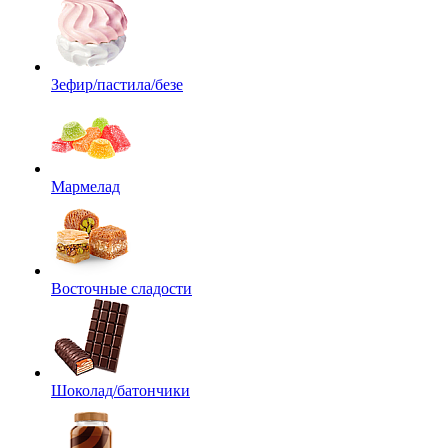
Зефир/пастила/безе
Мармелад
Восточные сладости
Шоколад/батончики