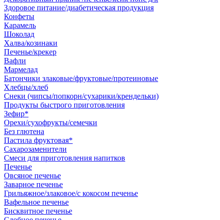
Здоровое питание/диабетическая продукция
Конфеты
Карамель
Шоколад
Халва/козинаки
Печенье/крекер
Вафли
Мармелад
Батончики злаковые/фруктовые/протеиновые
Хлебцы/хлеб
Снеки (чипсы/попкорн/сухарики/крендельки)
Продукты быстрого приготовления
Зефир*
Орехи/сухофрукты/семечки
Без глютена
Пастила фруктовая*
Сахарозаменители
Смеси для приготовления напитков
Печенье
Овсяное печенье
Заварное печенье
Грильяжное/злаковое/с кокосом печенье
Вафельное печенье
Бисквитное печенье
Сдобное печенье