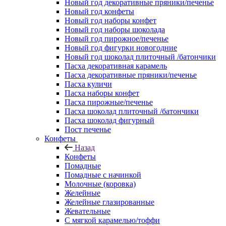
Новый год декоративные пряники/печенье
Новый год конфеты
Новый год наборы конфет
Новый год наборы шоколада
Новый год пирожное/печенье
Новый год фигурки новогодние
Новый год шоколад плиточный /батончики
Пасха декоративная карамель
Пасха декоративные пряники/печенье
Пасха куличи
Пасха наборы конфет
Пасха пирожные/печенье
Пасха шоколад плиточный /батончики
Пасха шоколад фигурный
Пост печенье
Конфеты
Назад
Конфеты
Помадные
Помадные с начинкой
Молочные (коровка)
Желейные
Желейные глазированные
Жевательные
С мягкой карамелью/тоффи