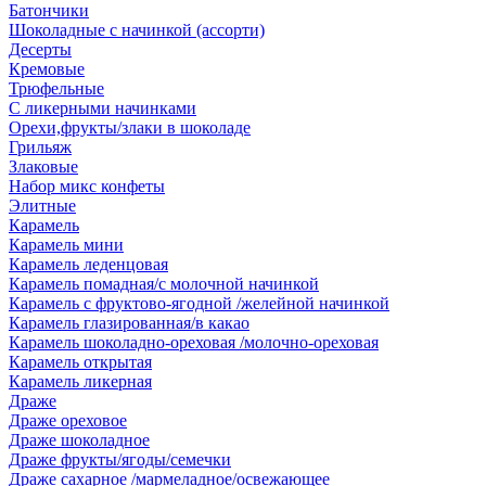
Батончики
Шоколадные с начинкой (ассорти)
Десерты
Кремовые
Трюфельные
С ликерными начинками
Орехи,фрукты/злаки в шоколаде
Грильяж
Злаковые
Набор микс конфеты
Элитные
Карамель
Карамель мини
Карамель леденцовая
Карамель помадная/с молочной начинкой
Карамель с фруктово-ягодной /желейной начинкой
Карамель глазированная/в какао
Карамель шоколадно-ореховая /молочно-ореховая
Карамель открытая
Карамель ликерная
Драже
Драже ореховое
Драже шоколадное
Драже фрукты/ягоды/семечки
Драже сахарное /мармеладное/освежающее