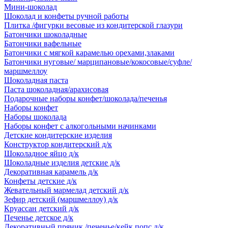
Мини-шоколад
Шоколад и конфеты ручной работы
Плитка /фигурки весовые из кондитерской глазури
Батончики шоколадные
Батончики вафельные
Батончики с мягкой карамелью орехами,злаками
Батончики нуговые/ марципановые/кокосовые/суфле/
маршмеллоу
Шоколадная паста
Паста шоколадная/арахисовая
Подарочные наборы конфет/шоколада/печенья
Наборы конфет
Наборы шоколада
Наборы конфет с алкогольными начинками
Детские кондитерские изделия
Конструктор кондитерский д/к
Шоколадное яйцо д/к
Шоколадные изделия детские д/к
Декоративная карамель д/к
Конфеты детские д/к
Жевательный мармелад детский д/к
Зефир детский (маршмеллоу) д/к
Круассан детский д/к
Печенье детское д/к
Декоративный пряник /печенье/кейк попс д/к