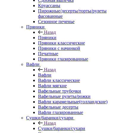
Сдобная выпечка
Круассаны
Пирожные/десерты/торты/рулеты
фасованные
Сезонное печенье
Пряники
Назад
Пряники
Пряники классические
Пряники с начинкой
Печатные
Пряники глазированные
Вафли
Назад
Вафли
Вафли классические
Вафли мягкие
Вафельные трубочки
Вафельные рулеты/рожки
Вафли карамельные(голландские)
Вафельные десерты
Вафли глазированные
Сушки/баранки/сухари
Назад
Сушки/баранки/сухари