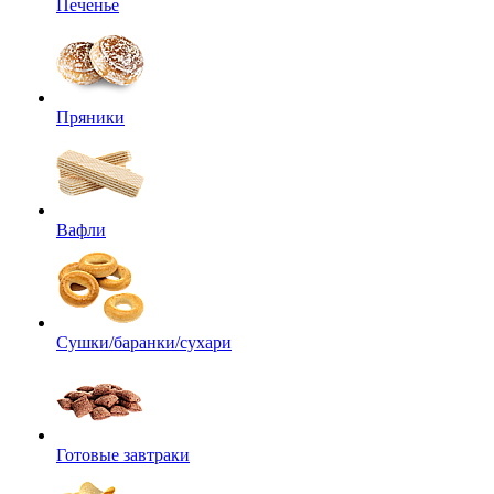
Печенье
Пряники
Вафли
Сушки/баранки/сухари
Готовые завтраки