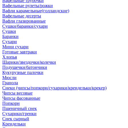
Вафельные трубочки
Вафельные рулеты/рожки
Вафли карамельные(голландские)
Вафельные десерты
Вафли глазированные
Сушки/баранки/сухари
Сушки
Баранки
Сухари
Мини сухари
Готовые завтраки
Хлопья
Шарики/звездочки/колечки
Подушечки/батончики
Кукурузные палочки
Мюсли
Гранола
Снеки (чипсы/попкорн/сухарики/крендельки/крекер)
Чипсы весовые
Чипсы фасованные
Попкорн
Пшеничный снек
Сухарики/гренки
Снек сырный
Крендельки