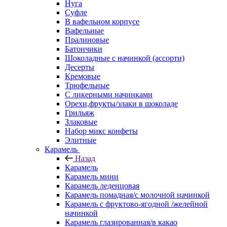
Нуга
Суфле
В вафельном корпусе
Вафельные
Пралиновые
Батончики
Шоколадные с начинкой (ассорти)
Десерты
Кремовые
Трюфельные
С ликерными начинками
Орехи,фрукты/злаки в шоколаде
Грильяж
Злаковые
Набор микс конфеты
Элитные
Карамель
Назад
Карамель
Карамель мини
Карамель леденцовая
Карамель помадная/с молочной начинкой
Карамель с фруктово-ягодной /желейной
начинкой
Карамель глазированная/в какао