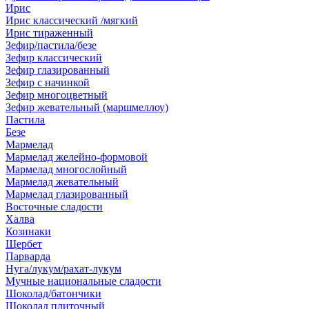
Ирис
Ирис классический /мягкий
Ирис тираженный
Зефир/пастила/безе
Зефир классический
Зефир глазированный
Зефир с начинкой
Зефир многоцветный
Зефир жевательный (маршмеллоу)
Пастила
Безе
Мармелад
Мармелад желейно-формовой
Мармелад многослойный
Мармелад жевательный
Мармелад глазированный
Восточные сладости
Халва
Козинаки
Щербет
Парварда
Нуга/лукум/рахат-лукум
Мучные национальные сладости
Шоколад/батончики
Шоколад плиточный