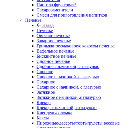
Пастила фруктовая*
Сахарозаменители
Смеси для приготовления напитков
Печенье
Назад
Печенье
Овсяное печенье
Заварное печенье
Грильяжное/злаковое/с кокосом печенье
Вафельное печенье
Бисквитное печенье
Сдобное печенье
Сдобное с начинкой, с глазурью
Слоеное
Слоеное с начинкой, с глазурью
Сахарное
Сахарное с начинкой, с глазурью
Затяжное
Затяжное с начинкой ,с глазурью
Крекер
Крекер с начинкой, с глазурью
Крендель/соломка
Кексы
Пирожные/десерты/торты/рулеты весовые