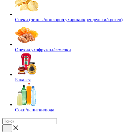
Снеки (чипсы/попкорн/сухарики/крендельки/крекер)
Орехи/сухофрукты/семечки
Бакалея
Соки/напитки/вода