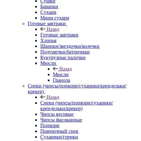
Сушки
Баранки
Сухари
Мини сухари
Готовые завтраки
Назад
Готовые завтраки
Хлопья
Шарики/звездочки/колечки
Подушечки/батончики
Кукурузные палочки
Мюсли
Назад
Мюсли
Гранола
Снеки (чипсы/попкорн/сухарики/крендельки/
крекер)
Назад
Снеки (чипсы/попкорн/сухарики/
крендельки/крекер)
Чипсы весовые
Чипсы фасованные
Попкорн
Пшеничный снек
Сухарики/гренки