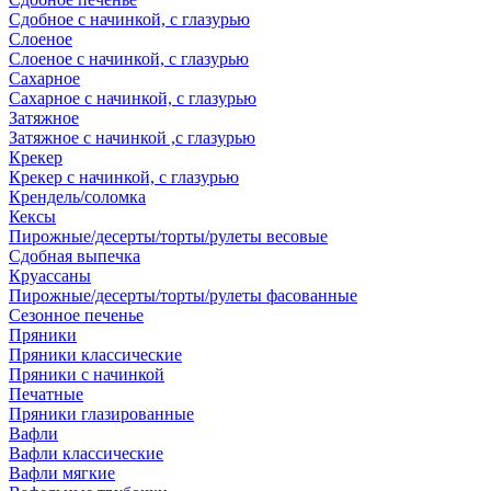
Сдобное с начинкой, с глазурью
Слоеное
Слоеное с начинкой, с глазурью
Сахарное
Сахарное с начинкой, с глазурью
Затяжное
Затяжное с начинкой ,с глазурью
Крекер
Крекер с начинкой, с глазурью
Крендель/соломка
Кексы
Пирожные/десерты/торты/рулеты весовые
Сдобная выпечка
Круассаны
Пирожные/десерты/торты/рулеты фасованные
Сезонное печенье
Пряники
Пряники классические
Пряники с начинкой
Печатные
Пряники глазированные
Вафли
Вафли классические
Вафли мягкие