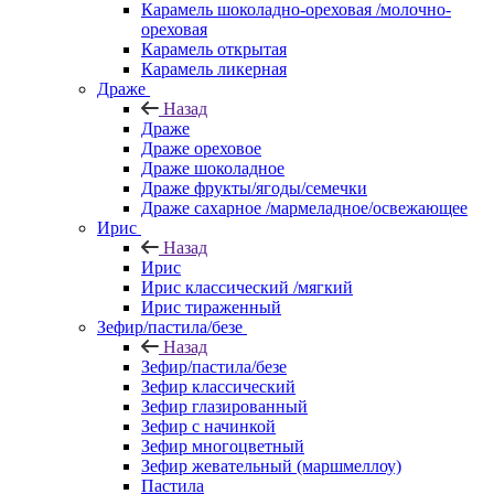
Карамель шоколадно-ореховая /молочно-
ореховая
Карамель открытая
Карамель ликерная
Драже
Назад
Драже
Драже ореховое
Драже шоколадное
Драже фрукты/ягоды/семечки
Драже сахарное /мармеладное/освежающее
Ирис
Назад
Ирис
Ирис классический /мягкий
Ирис тираженный
Зефир/пастила/безе
Назад
Зефир/пастила/безе
Зефир классический
Зефир глазированный
Зефир с начинкой
Зефир многоцветный
Зефир жевательный (маршмеллоу)
Пастила