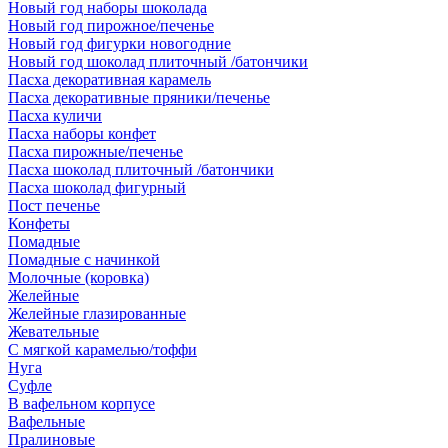
Новый год наборы шоколада
Новый год пирожное/печенье
Новый год фигурки новогодние
Новый год шоколад плиточный /батончики
Пасха декоративная карамель
Пасха декоративные пряники/печенье
Пасха куличи
Пасха наборы конфет
Пасха пирожные/печенье
Пасха шоколад плиточный /батончики
Пасха шоколад фигурный
Пост печенье
Конфеты
Помадные
Помадные с начинкой
Молочные (коровка)
Желейные
Желейные глазированные
Жевательные
С мягкой карамелью/тоффи
Нуга
Суфле
В вафельном корпусе
Вафельные
Пралиновые