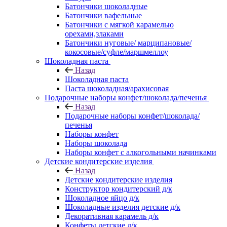
Батончики шоколадные
Батончики вафельные
Батончики с мягкой карамелью
орехами,злаками
Батончики нуговые/ марципановые/
кокосовые/суфле/маршмеллоу
Шоколадная паста
Назад
Шоколадная паста
Паста шоколадная/арахисовая
Подарочные наборы конфет/шоколада/печенья
Назад
Подарочные наборы конфет/шоколада/
печенья
Наборы конфет
Наборы шоколада
Наборы конфет с алкогольными начинками
Детские кондитерские изделия
Назад
Детские кондитерские изделия
Конструктор кондитерский д/к
Шоколадное яйцо д/к
Шоколадные изделия детские д/к
Декоративная карамель д/к
Конфеты детские д/к