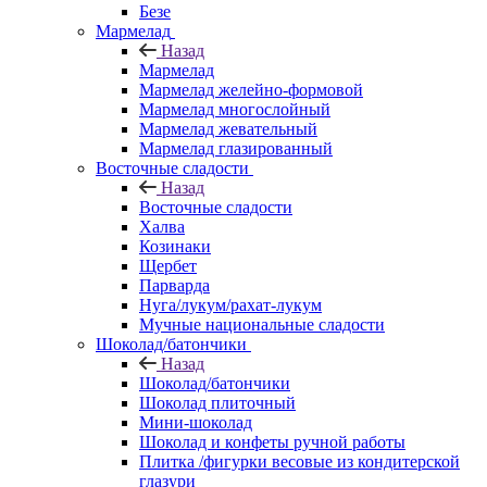
Безе
Мармелад
Назад
Мармелад
Мармелад желейно-формовой
Мармелад многослойный
Мармелад жевательный
Мармелад глазированный
Восточные сладости
Назад
Восточные сладости
Халва
Козинаки
Щербет
Парварда
Нуга/лукум/рахат-лукум
Мучные национальные сладости
Шоколад/батончики
Назад
Шоколад/батончики
Шоколад плиточный
Мини-шоколад
Шоколад и конфеты ручной работы
Плитка /фигурки весовые из кондитерской
глазури