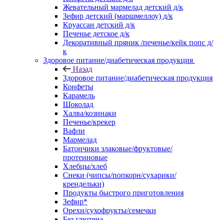
Жевательный мармелад детский д/к
Зефир детский (маршмеллоу) д/к
Круассан детский д/к
Печенье детское д/к
Декоративный пряник /печенье/кейк попс д/
к
Здоровое питание/диабетическая продукция
Назад
Здоровое питание/диабетическая продукция
Конфеты
Карамель
Шоколад
Халва/козинаки
Печенье/крекер
Вафли
Мармелад
Батончики злаковые/фруктовые/
протеиновые
Хлебцы/хлеб
Снеки (чипсы/попкорн/сухарики/
крендельки)
Продукты быстрого приготовления
Зефир*
Орехи/сухофрукты/семечки
Без глютена