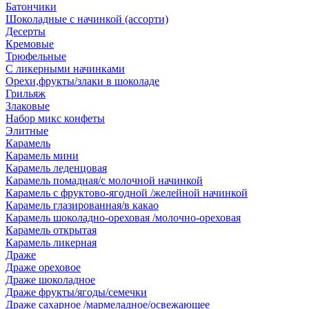
Батончики
Шоколадные с начинкой (ассорти)
Десерты
Кремовые
Трюфельные
С ликерными начинками
Орехи,фрукты/злаки в шоколаде
Грильяж
Злаковые
Набор микс конфеты
Элитные
Карамель
Карамель мини
Карамель леденцовая
Карамель помадная/с молочной начинкой
Карамель с фруктово-ягодной /желейной начинкой
Карамель глазированная/в какао
Карамель шоколадно-ореховая /молочно-ореховая
Карамель открытая
Карамель ликерная
Драже
Драже ореховое
Драже шоколадное
Драже фрукты/ягоды/семечки
Драже сахарное /мармеладное/освежающее