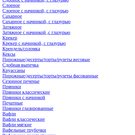
Слоеное
Слоеное с начинкой, с глазурью
Сахарное
Сахарное с начинкой, с глазурью
Затяжное
Затяжное с начинкой ,с глазурью
Крекер
Крекер с начинкой, с глазурью
Крендель/соломка
Кексы
Пирожные/десерты/торты/рулеты весовые
Сдобная выпечка
Круассаны
Пирожные/десерты/торты/рулеты фасованные
Сезонное печенье
Пряники
Пряники классические
Пряники с начинкой
Печатные
Пряники глазированные
Вафли
Вафли классические
Вафли мягкие
Вафельные трубочки