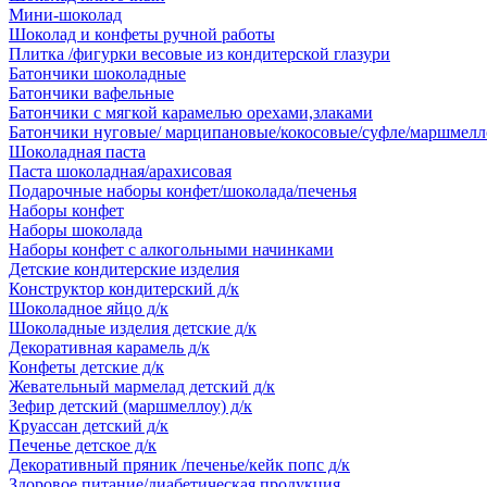
Мини-шоколад
Шоколад и конфеты ручной работы
Плитка /фигурки весовые из кондитерской глазури
Батончики шоколадные
Батончики вафельные
Батончики с мягкой карамелью орехами,злаками
Батончики нуговые/ марципановые/кокосовые/суфле/маршмелл
Шоколадная паста
Паста шоколадная/арахисовая
Подарочные наборы конфет/шоколада/печенья
Наборы конфет
Наборы шоколада
Наборы конфет с алкогольными начинками
Детские кондитерские изделия
Конструктор кондитерский д/к
Шоколадное яйцо д/к
Шоколадные изделия детские д/к
Декоративная карамель д/к
Конфеты детские д/к
Жевательный мармелад детский д/к
Зефир детский (маршмеллоу) д/к
Круассан детский д/к
Печенье детское д/к
Декоративный пряник /печенье/кейк попс д/к
Здоровое питание/диабетическая продукция