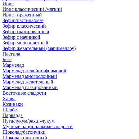
Ирис
Ирис классический /мягкий
Ирис тираженный
Зефир/пастила/безе
Зефир классический
Зефир глазированный
Зефир с начинкой
Зефир многоцветный
Зефир жевательный (маршмеллоу)
Пастила
Безе
Мармелад
Мармелад желейно-формовой
Мармелад многослойный
Мармелад жевательный
Мармелад глазированный
Восточные сладости
Халва
Козинаки
Щербет
Парварда
Нуга/лукум/рахат-лукум
Мучные национальные сладости
Шоколад/батончики
Шоколад плиточный