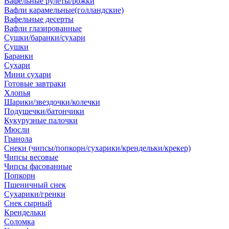
Вафельные рулеты/рожки
Вафли карамельные(голландские)
Вафельные десерты
Вафли глазированные
Сушки/баранки/сухари
Сушки
Баранки
Сухари
Мини сухари
Готовые завтраки
Хлопья
Шарики/звездочки/колечки
Подушечки/батончики
Кукурузные палочки
Мюсли
Гранола
Снеки (чипсы/попкорн/сухарики/крендельки/крекер)
Чипсы весовые
Чипсы фасованные
Попкорн
Пшеничный снек
Сухарики/гренки
Снек сырный
Крендельки
Соломка