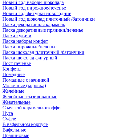
Новый год наборы шоколада
Новый год пирожное/печенье
Новый год фигурки новогодние
Новый год шоколад плиточный /батончики
Пасха декоративная карамель
Пасха декоративные пряники/печенье
Пасха куличи
Пасха наборы конфет
Пасха пирожные/печенье
Пасха шоколад плиточный /батончики
Пасха шоколад фигурный
Пост печенье
Конфеты
Помадные
Помадные с начинкой
Молочные (коровка)
Желейные
Желейные глазированные
Жевательные
С мягкой карамелью/тоффи
Нуга
Суфле
В вафельном корпусе
Вафельные
Пралиновые