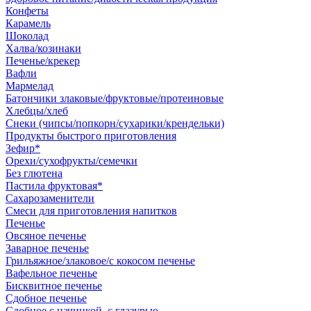
Конфеты
Карамель
Шоколад
Халва/козинаки
Печенье/крекер
Вафли
Мармелад
Батончики злаковые/фруктовые/протеиновые
Хлебцы/хлеб
Снеки (чипсы/попкорн/сухарики/крендельки)
Продукты быстрого приготовления
Зефир*
Орехи/сухофрукты/семечки
Без глютена
Пастила фруктовая*
Сахарозаменители
Смеси для приготовления напитков
Печенье
Овсяное печенье
Заварное печенье
Грильяжное/злаковое/с кокосом печенье
Вафельное печенье
Бисквитное печенье
Сдобное печенье
Сдобное с начинкой, с глазурью