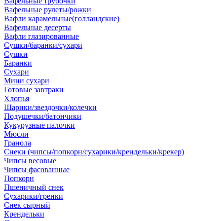
Вафельные трубочки
Вафельные рулеты/рожки
Вафли карамельные(голландские)
Вафельные десерты
Вафли глазированные
Сушки/баранки/сухари
Сушки
Баранки
Сухари
Мини сухари
Готовые завтраки
Хлопья
Шарики/звездочки/колечки
Подушечки/батончики
Кукурузные палочки
Мюсли
Гранола
Снеки (чипсы/попкорн/сухарики/крендельки/крекер)
Чипсы весовые
Чипсы фасованные
Попкорн
Пшеничный снек
Сухарики/гренки
Снек сырный
Крендельки