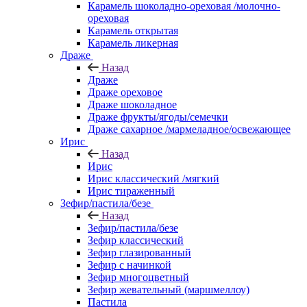
Карамель шоколадно-ореховая /молочно-
ореховая
Карамель открытая
Карамель ликерная
Драже
Назад
Драже
Драже ореховое
Драже шоколадное
Драже фрукты/ягоды/семечки
Драже сахарное /мармеладное/освежающее
Ирис
Назад
Ирис
Ирис классический /мягкий
Ирис тираженный
Зефир/пастила/безе
Назад
Зефир/пастила/безе
Зефир классический
Зефир глазированный
Зефир с начинкой
Зефир многоцветный
Зефир жевательный (маршмеллоу)
Пастила