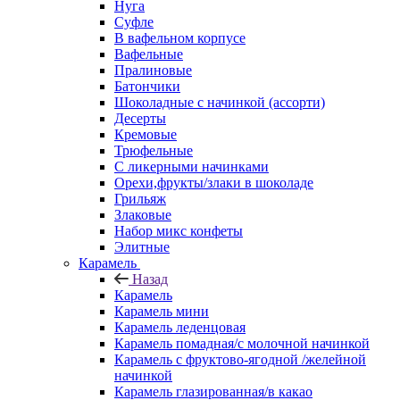
Нуга
Суфле
В вафельном корпусе
Вафельные
Пралиновые
Батончики
Шоколадные с начинкой (ассорти)
Десерты
Кремовые
Трюфельные
С ликерными начинками
Орехи,фрукты/злаки в шоколаде
Грильяж
Злаковые
Набор микс конфеты
Элитные
Карамель
Назад
Карамель
Карамель мини
Карамель леденцовая
Карамель помадная/с молочной начинкой
Карамель с фруктово-ягодной /желейной
начинкой
Карамель глазированная/в какао