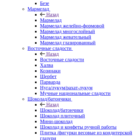
Безе
Мармелад
Назад
Мармелад
Мармелад желейно-формовой
Мармелад многослойный
Мармелад жевательный
Мармелад глазированный
Восточные сладости
Назад
Восточные сладости
Халва
Козинаки
Щербет
Парварда
Нуга/лукум/рахат-лукум
Мучные национальные сладости
Шоколад/батончики
Назад
Шоколад/батончики
Шоколад плиточный
Мини-шоколад
Шоколад и конфеты ручной работы
Плитка /фигурки весовые из кондитерской
глазури