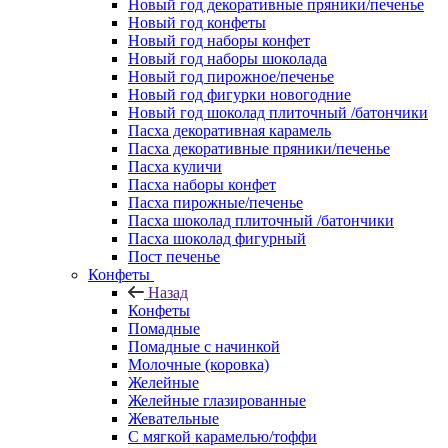
Новый год декоративные пряники/печенье
Новый год конфеты
Новый год наборы конфет
Новый год наборы шоколада
Новый год пирожное/печенье
Новый год фигурки новогодние
Новый год шоколад плиточный /батончики
Пасха декоративная карамель
Пасха декоративные пряники/печенье
Пасха куличи
Пасха наборы конфет
Пасха пирожные/печенье
Пасха шоколад плиточный /батончики
Пасха шоколад фигурный
Пост печенье
Конфеты
Назад
Конфеты
Помадные
Помадные с начинкой
Молочные (коровка)
Желейные
Желейные глазированные
Жевательные
С мягкой карамелью/тоффи