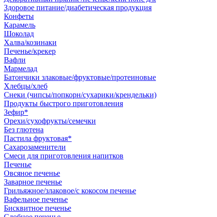
Здоровое питание/диабетическая продукция
Конфеты
Карамель
Шоколад
Халва/козинаки
Печенье/крекер
Вафли
Мармелад
Батончики злаковые/фруктовые/протеиновые
Хлебцы/хлеб
Снеки (чипсы/попкорн/сухарики/крендельки)
Продукты быстрого приготовления
Зефир*
Орехи/сухофрукты/семечки
Без глютена
Пастила фруктовая*
Сахарозаменители
Смеси для приготовления напитков
Печенье
Овсяное печенье
Заварное печенье
Грильяжное/злаковое/с кокосом печенье
Вафельное печенье
Бисквитное печенье
Сдобное печенье