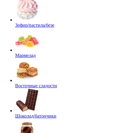
Зефир/пастила/безе
Мармелад
Восточные сладости
Шоколад/батончики