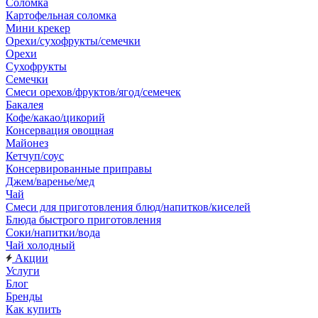
Соломка
Картофельная соломка
Мини крекер
Орехи/сухофрукты/семечки
Орехи
Сухофрукты
Семечки
Смеси орехов/фруктов/ягод/семечек
Бакалея
Кофе/какао/цикорий
Консервация овощная
Майонез
Кетчуп/соус
Консервированные приправы
Джем/варенье/мед
Чай
Смеси для приготовления блюд/напитков/киселей
Блюда быстрого приготовления
Соки/напитки/вода
Чай холодный
Акции
Услуги
Блог
Бренды
Как купить