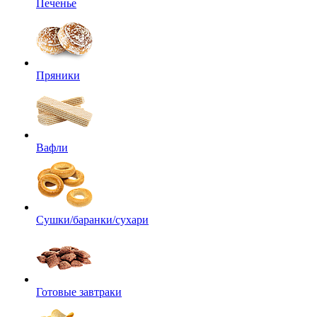
Печенье
Пряники
Вафли
Сушки/баранки/сухари
Готовые завтраки