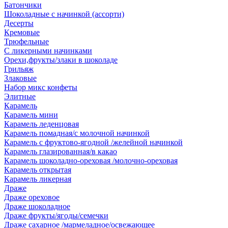
Батончики
Шоколадные с начинкой (ассорти)
Десерты
Кремовые
Трюфельные
С ликерными начинками
Орехи,фрукты/злаки в шоколаде
Грильяж
Злаковые
Набор микс конфеты
Элитные
Карамель
Карамель мини
Карамель леденцовая
Карамель помадная/с молочной начинкой
Карамель с фруктово-ягодной /желейной начинкой
Карамель глазированная/в какао
Карамель шоколадно-ореховая /молочно-ореховая
Карамель открытая
Карамель ликерная
Драже
Драже ореховое
Драже шоколадное
Драже фрукты/ягоды/семечки
Драже сахарное /мармеладное/освежающее