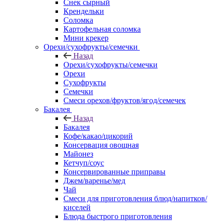
Снек сырный
Крендельки
Соломка
Картофельная соломка
Мини крекер
Орехи/сухофрукты/семечки
Назад
Орехи/сухофрукты/семечки
Орехи
Сухофрукты
Семечки
Смеси орехов/фруктов/ягод/семечек
Бакалея
Назад
Бакалея
Кофе/какао/цикорий
Консервация овощная
Майонез
Кетчуп/соус
Консервированные приправы
Джем/варенье/мед
Чай
Смеси для приготовления блюд/напитков/
киселей
Блюда быстрого приготовления