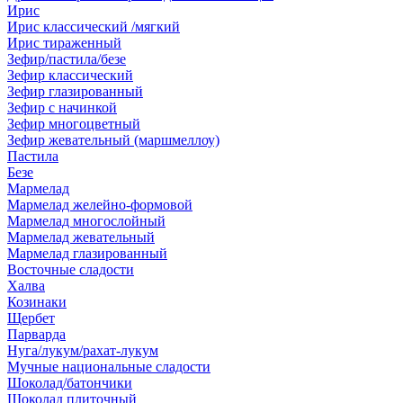
Ирис
Ирис классический /мягкий
Ирис тираженный
Зефир/пастила/безе
Зефир классический
Зефир глазированный
Зефир с начинкой
Зефир многоцветный
Зефир жевательный (маршмеллоу)
Пастила
Безе
Мармелад
Мармелад желейно-формовой
Мармелад многослойный
Мармелад жевательный
Мармелад глазированный
Восточные сладости
Халва
Козинаки
Щербет
Парварда
Нуга/лукум/рахат-лукум
Мучные национальные сладости
Шоколад/батончики
Шоколад плиточный