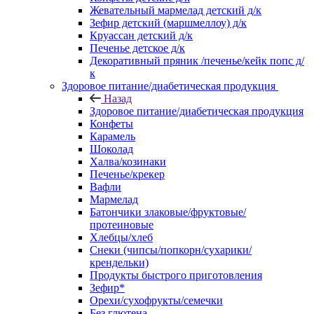
Жевательный мармелад детский д/к
Зефир детский (маршмеллоу) д/к
Круассан детский д/к
Печенье детское д/к
Декоративный пряник /печенье/кейк попс д/
к
Здоровое питание/диабетическая продукция
Назад
Здоровое питание/диабетическая продукция
Конфеты
Карамель
Шоколад
Халва/козинаки
Печенье/крекер
Вафли
Мармелад
Батончики злаковые/фруктовые/
протеиновые
Хлебцы/хлеб
Снеки (чипсы/попкорн/сухарики/
крендельки)
Продукты быстрого приготовления
Зефир*
Орехи/сухофрукты/семечки
Без глютена