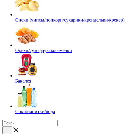
Снеки (чипсы/попкорн/сухарики/крендельки/крекер)
Орехи/сухофрукты/семечки
Бакалея
Соки/напитки/вода