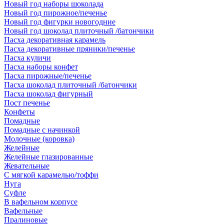
Новый год наборы шоколада
Новый год пирожное/печенье
Новый год фигурки новогодние
Новый год шоколад плиточный /батончики
Пасха декоративная карамель
Пасха декоративные пряники/печенье
Пасха куличи
Пасха наборы конфет
Пасха пирожные/печенье
Пасха шоколад плиточный /батончики
Пасха шоколад фигурный
Пост печенье
Конфеты
Помадные
Помадные с начинкой
Молочные (коровка)
Желейные
Желейные глазированные
Жевательные
С мягкой карамелью/тоффи
Нуга
Суфле
В вафельном корпусе
Вафельные
Пралиновые