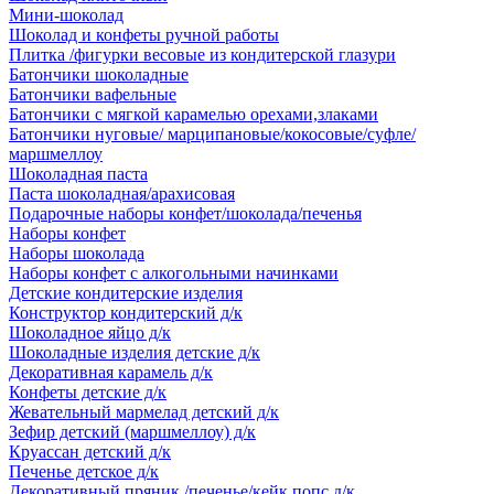
Мини-шоколад
Шоколад и конфеты ручной работы
Плитка /фигурки весовые из кондитерской глазури
Батончики шоколадные
Батончики вафельные
Батончики с мягкой карамелью орехами,злаками
Батончики нуговые/ марципановые/кокосовые/суфле/
маршмеллоу
Шоколадная паста
Паста шоколадная/арахисовая
Подарочные наборы конфет/шоколада/печенья
Наборы конфет
Наборы шоколада
Наборы конфет с алкогольными начинками
Детские кондитерские изделия
Конструктор кондитерский д/к
Шоколадное яйцо д/к
Шоколадные изделия детские д/к
Декоративная карамель д/к
Конфеты детские д/к
Жевательный мармелад детский д/к
Зефир детский (маршмеллоу) д/к
Круассан детский д/к
Печенье детское д/к
Декоративный пряник /печенье/кейк попс д/к