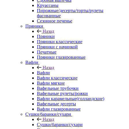
Сдобная выпечка
Круассаны
Пирожные/десерты/торты/рулеты
фасованные
Сезонное печенье
Пряники
Назад
Пряники
Пряники классические
Пряники с начинкой
Печатные
Пряники глазированные
Вафли
Назад
Вафли
Вафли классические
Вафли мягкие
Вафельные трубочки
Вафельные рулеты/рожки
Вафли карамельные(голландские)
Вафельные десерты
Вафли глазированные
Сушки/баранки/сухари
Назад
Сушки/баранки/сухари