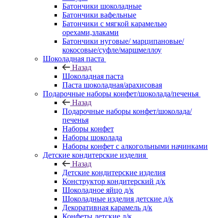
Батончики шоколадные
Батончики вафельные
Батончики с мягкой карамелью
орехами,злаками
Батончики нуговые/ марципановые/
кокосовые/суфле/маршмеллоу
Шоколадная паста
Назад
Шоколадная паста
Паста шоколадная/арахисовая
Подарочные наборы конфет/шоколада/печенья
Назад
Подарочные наборы конфет/шоколада/
печенья
Наборы конфет
Наборы шоколада
Наборы конфет с алкогольными начинками
Детские кондитерские изделия
Назад
Детские кондитерские изделия
Конструктор кондитерский д/к
Шоколадное яйцо д/к
Шоколадные изделия детские д/к
Декоративная карамель д/к
Конфеты детские д/к