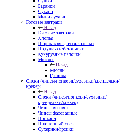
Сушки
Баранки
Сухари
Мини сухари
Готовые завтраки
Назад
Готовые завтраки
Хлопья
Шарики/звездочки/колечки
Подушечки/батончики
Кукурузные палочки
Мюсли
Назад
Мюсли
Гранола
Снеки (чипсы/попкорн/сухарики/крендельки/
крекер)
Назад
Снеки (чипсы/попкорн/сухарики/
крендельки/крекер)
Чипсы весовые
Чипсы фасованные
Попкорн
Пшеничный снек
Сухарики/гренки