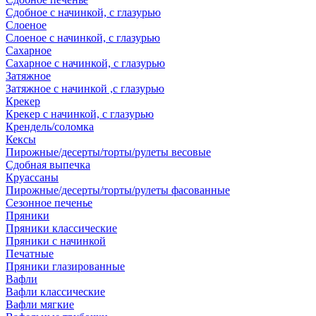
Сдобное с начинкой, с глазурью
Слоеное
Слоеное с начинкой, с глазурью
Сахарное
Сахарное с начинкой, с глазурью
Затяжное
Затяжное с начинкой ,с глазурью
Крекер
Крекер с начинкой, с глазурью
Крендель/соломка
Кексы
Пирожные/десерты/торты/рулеты весовые
Сдобная выпечка
Круассаны
Пирожные/десерты/торты/рулеты фасованные
Сезонное печенье
Пряники
Пряники классические
Пряники с начинкой
Печатные
Пряники глазированные
Вафли
Вафли классические
Вафли мягкие