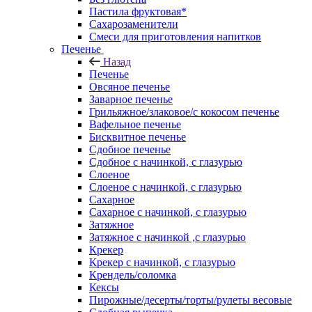
Пастила фруктовая*
Сахарозаменители
Смеси для приготовления напитков
Печенье
Назад
Печенье
Овсяное печенье
Заварное печенье
Грильяжное/злаковое/с кокосом печенье
Вафельное печенье
Бисквитное печенье
Сдобное печенье
Сдобное с начинкой, с глазурью
Слоеное
Слоеное с начинкой, с глазурью
Сахарное
Сахарное с начинкой, с глазурью
Затяжное
Затяжное с начинкой ,с глазурью
Крекер
Крекер с начинкой, с глазурью
Крендель/соломка
Кексы
Пирожные/десерты/торты/рулеты весовые