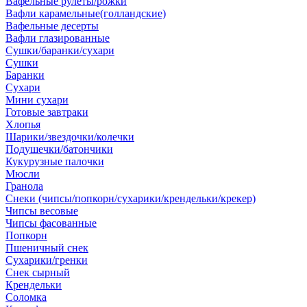
Вафельные рулеты/рожки
Вафли карамельные(голландские)
Вафельные десерты
Вафли глазированные
Сушки/баранки/сухари
Сушки
Баранки
Сухари
Мини сухари
Готовые завтраки
Хлопья
Шарики/звездочки/колечки
Подушечки/батончики
Кукурузные палочки
Мюсли
Гранола
Снеки (чипсы/попкорн/сухарики/крендельки/крекер)
Чипсы весовые
Чипсы фасованные
Попкорн
Пшеничный снек
Сухарики/гренки
Снек сырный
Крендельки
Соломка