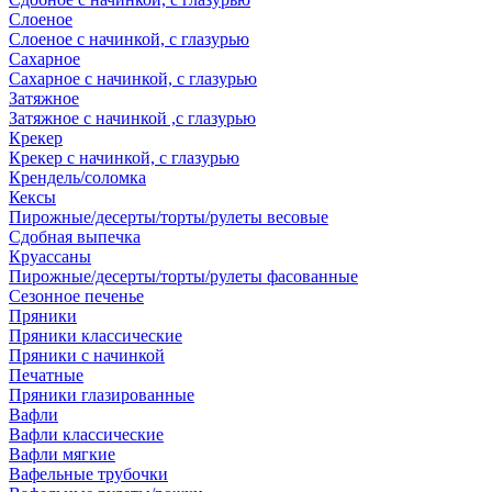
Слоеное
Слоеное с начинкой, с глазурью
Сахарное
Сахарное с начинкой, с глазурью
Затяжное
Затяжное с начинкой ,с глазурью
Крекер
Крекер с начинкой, с глазурью
Крендель/соломка
Кексы
Пирожные/десерты/торты/рулеты весовые
Сдобная выпечка
Круассаны
Пирожные/десерты/торты/рулеты фасованные
Сезонное печенье
Пряники
Пряники классические
Пряники с начинкой
Печатные
Пряники глазированные
Вафли
Вафли классические
Вафли мягкие
Вафельные трубочки