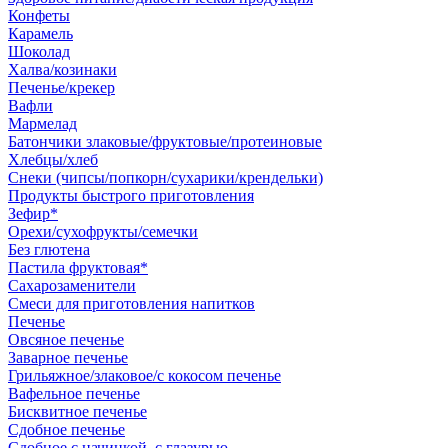
Конфеты
Карамель
Шоколад
Халва/козинаки
Печенье/крекер
Вафли
Мармелад
Батончики злаковые/фруктовые/протеиновые
Хлебцы/хлеб
Снеки (чипсы/попкорн/сухарики/крендельки)
Продукты быстрого приготовления
Зефир*
Орехи/сухофрукты/семечки
Без глютена
Пастила фруктовая*
Сахарозаменители
Смеси для приготовления напитков
Печенье
Овсяное печенье
Заварное печенье
Грильяжное/злаковое/с кокосом печенье
Вафельное печенье
Бисквитное печенье
Сдобное печенье
Сдобное с начинкой, с глазурью