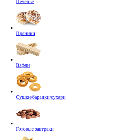
Печенье
Пряники
Вафли
Сушки/баранки/сухари
Готовые завтраки