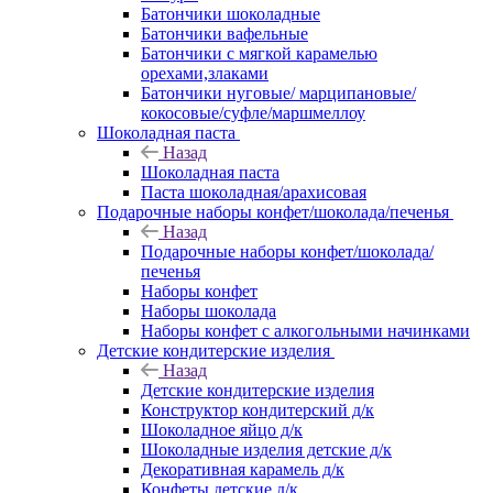
Батончики шоколадные
Батончики вафельные
Батончики с мягкой карамелью
орехами,злаками
Батончики нуговые/ марципановые/
кокосовые/суфле/маршмеллоу
Шоколадная паста
Назад
Шоколадная паста
Паста шоколадная/арахисовая
Подарочные наборы конфет/шоколада/печенья
Назад
Подарочные наборы конфет/шоколада/
печенья
Наборы конфет
Наборы шоколада
Наборы конфет с алкогольными начинками
Детские кондитерские изделия
Назад
Детские кондитерские изделия
Конструктор кондитерский д/к
Шоколадное яйцо д/к
Шоколадные изделия детские д/к
Декоративная карамель д/к
Конфеты детские д/к