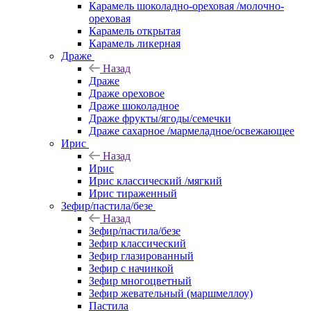
Карамель шоколадно-ореховая /молочно-
ореховая
Карамель открытая
Карамель ликерная
Драже
Назад
Драже
Драже ореховое
Драже шоколадное
Драже фрукты/ягоды/семечки
Драже сахарное /мармеладное/освежающее
Ирис
Назад
Ирис
Ирис классический /мягкий
Ирис тираженный
Зефир/пастила/безе
Назад
Зефир/пастила/безе
Зефир классический
Зефир глазированный
Зефир с начинкой
Зефир многоцветный
Зефир жевательный (маршмеллоу)
Пастила