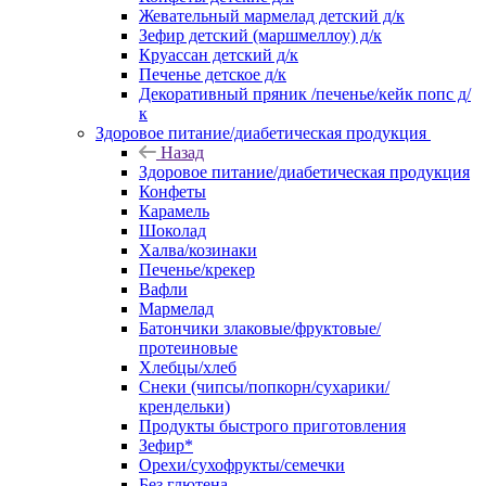
Жевательный мармелад детский д/к
Зефир детский (маршмеллоу) д/к
Круассан детский д/к
Печенье детское д/к
Декоративный пряник /печенье/кейк попс д/
к
Здоровое питание/диабетическая продукция
Назад
Здоровое питание/диабетическая продукция
Конфеты
Карамель
Шоколад
Халва/козинаки
Печенье/крекер
Вафли
Мармелад
Батончики злаковые/фруктовые/
протеиновые
Хлебцы/хлеб
Снеки (чипсы/попкорн/сухарики/
крендельки)
Продукты быстрого приготовления
Зефир*
Орехи/сухофрукты/семечки
Без глютена