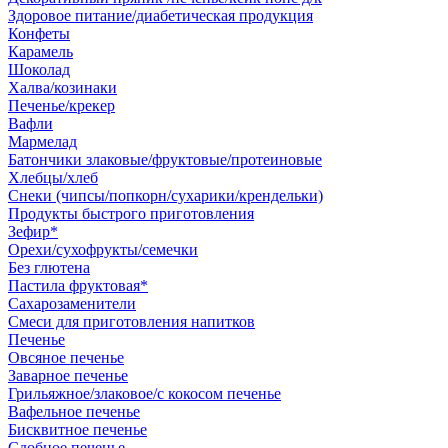
Здоровое питание/диабетическая продукция
Конфеты
Карамель
Шоколад
Халва/козинаки
Печенье/крекер
Вафли
Мармелад
Батончики злаковые/фруктовые/протеиновые
Хлебцы/хлеб
Снеки (чипсы/попкорн/сухарики/крендельки)
Продукты быстрого приготовления
Зефир*
Орехи/сухофрукты/семечки
Без глютена
Пастила фруктовая*
Сахарозаменители
Смеси для приготовления напитков
Печенье
Овсяное печенье
Заварное печенье
Грильяжное/злаковое/с кокосом печенье
Вафельное печенье
Бисквитное печенье
Сдобное печенье