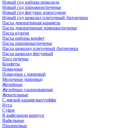
Новый год наборы шоколада
Новый год пирожное/печенье
Новый год фигурки новогодние
Новый год шоколад плиточный /батончики
Пасха декоративная карамель
Пасха декоративные пряники/печенье
Пасха куличи
Пасха наборы конфет
Пасха пирожные/печенье
Пасха шоколад плиточный /батончики
Пасха шоколад фигурный
Пост печенье
Конфеты
Помадные
Помадные с начинкой
Молочные (коровка)
Желейные
Желейные глазированные
Жевательные
С мягкой карамелью/тоффи
Нуга
Суфле
В вафельном корпусе
Вафельные
Пралиновые