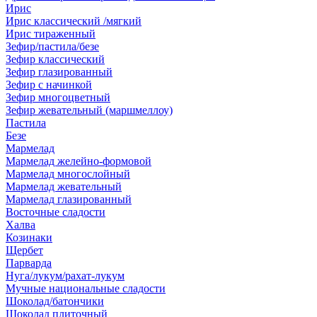
Ирис
Ирис классический /мягкий
Ирис тираженный
Зефир/пастила/безе
Зефир классический
Зефир глазированный
Зефир с начинкой
Зефир многоцветный
Зефир жевательный (маршмеллоу)
Пастила
Безе
Мармелад
Мармелад желейно-формовой
Мармелад многослойный
Мармелад жевательный
Мармелад глазированный
Восточные сладости
Халва
Козинаки
Щербет
Парварда
Нуга/лукум/рахат-лукум
Мучные национальные сладости
Шоколад/батончики
Шоколад плиточный