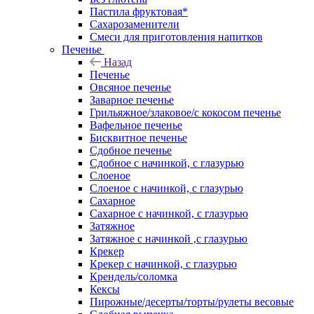
Пастила фруктовая*
Сахарозаменители
Смеси для приготовления напитков
Печенье
Назад
Печенье
Овсяное печенье
Заварное печенье
Грильяжное/злаковое/с кокосом печенье
Вафельное печенье
Бисквитное печенье
Сдобное печенье
Сдобное с начинкой, с глазурью
Слоеное
Слоеное с начинкой, с глазурью
Сахарное
Сахарное с начинкой, с глазурью
Затяжное
Затяжное с начинкой ,с глазурью
Крекер
Крекер с начинкой, с глазурью
Крендель/соломка
Кексы
Пирожные/десерты/торты/рулеты весовые