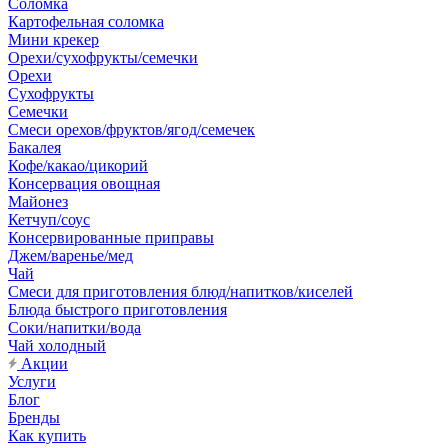
Соломка
Картофельная соломка
Мини крекер
Орехи/сухофрукты/семечки
Орехи
Сухофрукты
Семечки
Смеси орехов/фруктов/ягод/семечек
Бакалея
Кофе/какао/цикорий
Консервация овощная
Майонез
Кетчуп/соус
Консервированные приправы
Джем/варенье/мед
Чай
Смеси для приготовления блюд/напитков/киселей
Блюда быстрого приготовления
Соки/напитки/вода
Чай холодный
Акции
Услуги
Блог
Бренды
Как купить