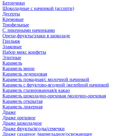
Батончики
Шоколадные с начинкой (ассорти)
Десерты
Кремовые
Трюфельные
С ликерными начинками
Орехи,фрукты/злаки в шоколаде
Грильяж
Злаковые
Набор микс конфеты
Элитные
Карамель
Карамель мини
Карамель леденцовая
Карамель помадная/с молочной начинкой
Карамель с фруктово-ягодной /желейной начинкой
Карамель глазированная/в какао
Карамель шоколадно-ореховая /молочно-ореховая
Карамель открытая
Карамель ликерная
Драже
Драже ореховое
Драже шоколадное
Драже фрукты/ягоды/семечки
Драже сахарное /мармеладное/освежающее