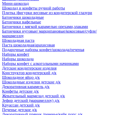
Мини-шоколад
Шоколад и конфеты ручной работы
Плитка /фигурки весовые из кондитерской глазури
Батончики шоколадные
Батончики вафельные
Батончики с мягкой карамелью орехами,злаками
Батончики нуговые/ марципановые/кокосовые/суфле/
маршмеллоу
Шоколадная паста
Паста шоколадная/арахисовая
Подарочные наборы конфет/шоколада/печенья
Наборы конфет
Наборы шоколада
Наборы конфет с алкогольными начинками
Детские кондитерские изделия
Конструктор кондитерский д/к
Шоколадное яйцо д/к
Шоколадные изделия детские д/к
Декоративная карамель д/к
Конфеты детские д/к
Жевательный мармелад детский д/к
Зефир детский (маршмеллоу) д/к
Круассан детский д/к
Печенье детское д/к
Декоративный пряник /печенье/кейк попс д/к