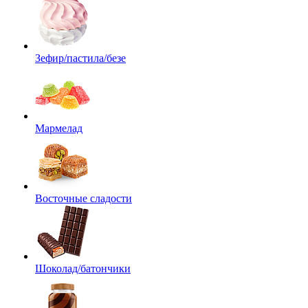
Зефир/пастила/безе
Мармелад
Восточные сладости
Шоколад/батончики