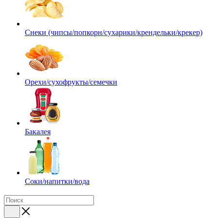
Снеки (чипсы/попкорн/сухарики/крендельки/крекер)
Орехи/сухофрукты/семечки
Бакалея
Соки/напитки/вода