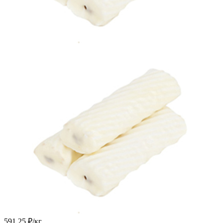
591.25
₽
/кг