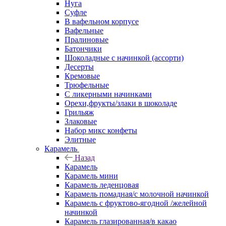
Нуга
Суфле
В вафельном корпусе
Вафельные
Пралиновые
Батончики
Шоколадные с начинкой (ассорти)
Десерты
Кремовые
Трюфельные
С ликерными начинками
Орехи,фрукты/злаки в шоколаде
Грильяж
Злаковые
Набор микс конфеты
Элитные
Карамель
Назад
Карамель
Карамель мини
Карамель леденцовая
Карамель помадная/с молочной начинкой
Карамель с фруктово-ягодной /желейной
начинкой
Карамель глазированная/в какао