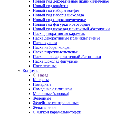
Новый год декоративные пряники/печенье
Новый год конфеты
Новый год наборы конфет
Новый год наборы шоколада
Новый год пирожное/печенье
Новый год фигурки новогодние
Новый год шоколад плиточный /батончики
Пасха декоративная карамель
Пасха декоративные пряники/печенье
Пасха куличи
Пасха наборы конфет
Пасха пирожные/печенье
Пасха шоколад плиточный /батончики
Пасха шоколад фигурный
Пост печенье
Конфеты
Назад
Конфеты
Помадные
Помадные с начинкой
Молочные (коровка)
Желейные
Желейные глазированные
Жевательные
С мягкой карамелью/тоффи