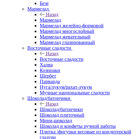
Безе
Мармелад
Назад
Мармелад
Мармелад желейно-формовой
Мармелад многослойный
Мармелад жевательный
Мармелад глазированный
Восточные сладости
Назад
Восточные сладости
Халва
Козинаки
Щербет
Парварда
Нуга/лукум/рахат-лукум
Мучные национальные сладости
Шоколад/батончики
Назад
Шоколад/батончики
Шоколад плиточный
Мини-шоколад
Шоколад и конфеты ручной работы
Плитка /фигурки весовые из кондитерской
глазури