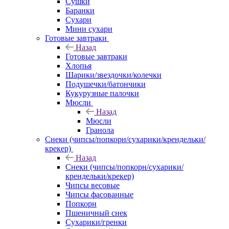
Сушки
Баранки
Сухари
Мини сухари
Готовые завтраки
Назад
Готовые завтраки
Хлопья
Шарики/звездочки/колечки
Подушечки/батончики
Кукурузные палочки
Мюсли
Назад
Мюсли
Гранола
Снеки (чипсы/попкорн/сухарики/крендельки/
крекер)
Назад
Снеки (чипсы/попкорн/сухарики/
крендельки/крекер)
Чипсы весовые
Чипсы фасованные
Попкорн
Пшеничный снек
Сухарики/гренки