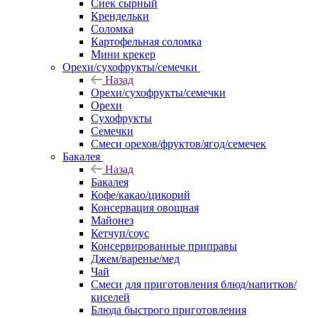
Снек сырный
Крендельки
Соломка
Картофельная соломка
Мини крекер
Орехи/сухофрукты/семечки
Назад
Орехи/сухофрукты/семечки
Орехи
Сухофрукты
Семечки
Смеси орехов/фруктов/ягод/семечек
Бакалея
Назад
Бакалея
Кофе/какао/цикорий
Консервация овощная
Майонез
Кетчуп/соус
Консервированные приправы
Джем/варенье/мед
Чай
Смеси для приготовления блюд/напитков/
киселей
Блюда быстрого приготовления