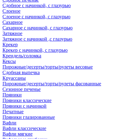
Сдобное с начинкой, с глазурью
Слоеное
Слоеное с начинкой, с глазурью
Сахарное
Сахарное с начинкой, с глазурью
Затяжное
Затяжное с начинкой ,с глазурью
Крекер
Крекер с начинкой, с глазурью
Крендель/соломка
Кексы
Пирожные/десерты/торты/рулеты весовые
Сдобная выпечка
Круассаны
Пирожные/десерты/торты/рулеты фасованные
Сезонное печенье
Пряники
Пряники классические
Пряники с начинкой
Печатные
Пряники глазированные
Вафли
Вафли классические
Вафли мягкие