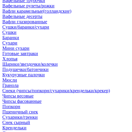
Вафельные трубочки
Вафельные рулеты/рожки
Вафли карамельные(голландские)
Вафельные десерты
Вафли глазированные
Сушки/баранки/сухари
Сушки
Баранки
Сухари
Мини сухари
Готовые завтраки
Хлопья
Шарики/звездочки/колечки
Подушечки/батончики
Кукурузные палочки
Мюсли
Гранола
Снеки (чипсы/попкорн/сухарики/крендельки/крекер)
Чипсы весовые
Чипсы фасованные
Попкорн
Пшеничный снек
Сухарики/гренки
Снек сырный
Крендельки