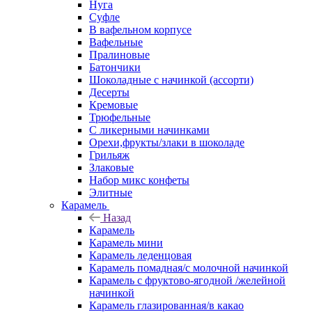
Нуга
Суфле
В вафельном корпусе
Вафельные
Пралиновые
Батончики
Шоколадные с начинкой (ассорти)
Десерты
Кремовые
Трюфельные
С ликерными начинками
Орехи,фрукты/злаки в шоколаде
Грильяж
Злаковые
Набор микс конфеты
Элитные
Карамель
Назад
Карамель
Карамель мини
Карамель леденцовая
Карамель помадная/с молочной начинкой
Карамель с фруктово-ягодной /желейной
начинкой
Карамель глазированная/в какао