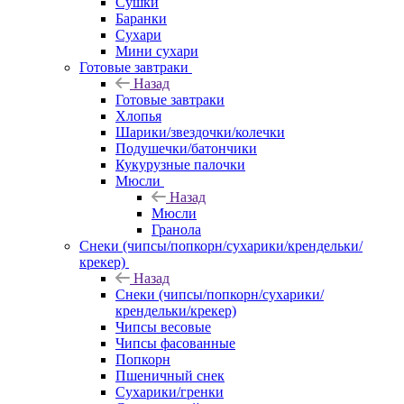
Сушки
Баранки
Сухари
Мини сухари
Готовые завтраки
Назад
Готовые завтраки
Хлопья
Шарики/звездочки/колечки
Подушечки/батончики
Кукурузные палочки
Мюсли
Назад
Мюсли
Гранола
Снеки (чипсы/попкорн/сухарики/крендельки/
крекер)
Назад
Снеки (чипсы/попкорн/сухарики/
крендельки/крекер)
Чипсы весовые
Чипсы фасованные
Попкорн
Пшеничный снек
Сухарики/гренки