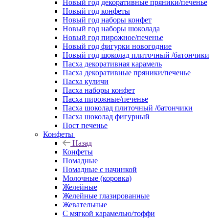
Новый год декоративные пряники/печенье
Новый год конфеты
Новый год наборы конфет
Новый год наборы шоколада
Новый год пирожное/печенье
Новый год фигурки новогодние
Новый год шоколад плиточный /батончики
Пасха декоративная карамель
Пасха декоративные пряники/печенье
Пасха куличи
Пасха наборы конфет
Пасха пирожные/печенье
Пасха шоколад плиточный /батончики
Пасха шоколад фигурный
Пост печенье
Конфеты
Назад
Конфеты
Помадные
Помадные с начинкой
Молочные (коровка)
Желейные
Желейные глазированные
Жевательные
С мягкой карамелью/тоффи