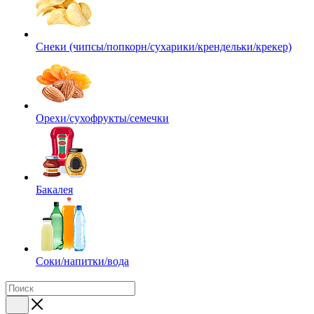
Снеки (чипсы/попкорн/сухарики/крендельки/крекер)
Орехи/сухофрукты/семечки
Бакалея
Соки/напитки/вода