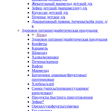
Жевательный мармелад детский д/к
Зефир детский (маршмеллоу) д/к
Круассан детский д/к
Печенье детское д/к
Декоративный пряник /печенье/кейк попс д/
к
Здоровое питание/диабетическая продукция
Назад
Здоровое питание/диабетическая продукция
Конфеты
Карамель
Шоколад
Халва/козинаки
Печенье/крекер
Вафли
Мармелад
Батончики злаковые/фруктовые/
протеиновые
Хлебцы/хлеб
Снеки (чипсы/попкорн/сухарики/
крендельки)
Продукты быстрого приготовления
Зефир*
Орехи/сухофрукты/семечки
Без глютена