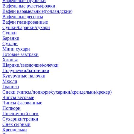
Вафельные трубочки
Вафельные рулеты/рожки
Вафли карамельные(голландские)
Вафельные десерты
Вафли глазированные
Сушки/баранки/сухари
Сушки
Баранки
Сухари
Мини сухари
Готовые завтраки
Хлопья
Шарики/звездочки/колечки
Подушечки/батончики
Кукурузные палочки
Мюсли
Гранола
Снеки (чипсы/попкорн/сухарики/крендельки/крекер)
Чипсы весовые
Чипсы фасованные
Попкорн
Пшеничный снек
Сухарики/гренки
Снек сырный
Крендельки