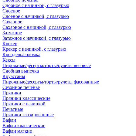
Сдобное с начинкой, с глазурью
Слоеное
Слоеное с начинкой, с глазурью
Сахарное
Сахарное с начинкой, с глазурью
Затяжное
Затяжное с начинкой ,с глазурью
Крекер
Крекер с начинкой, с глазурью
Крендель/соломка
Кексы
Пирожные/десерты/торты/рулеты весовые
Сдобная выпечка
Круассаны
Пирожные/десерты/торты/рулеты фасованные
Сезонное печенье
Пряники
Пряники классические
Пряники с начинкой
Печатные
Пряники глазированные
Вафли
Вафли классические
Вафли мягкие