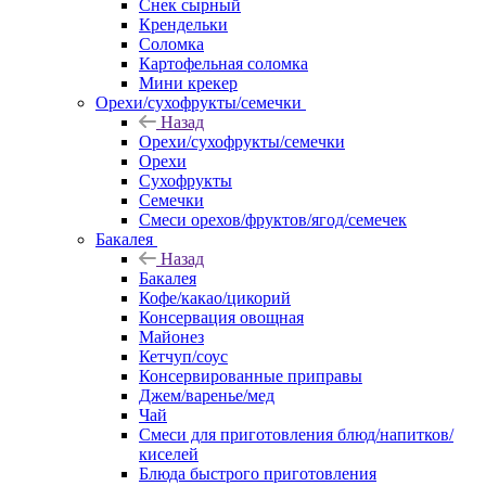
Снек сырный
Крендельки
Соломка
Картофельная соломка
Мини крекер
Орехи/сухофрукты/семечки
Назад
Орехи/сухофрукты/семечки
Орехи
Сухофрукты
Семечки
Смеси орехов/фруктов/ягод/семечек
Бакалея
Назад
Бакалея
Кофе/какао/цикорий
Консервация овощная
Майонез
Кетчуп/соус
Консервированные приправы
Джем/варенье/мед
Чай
Смеси для приготовления блюд/напитков/
киселей
Блюда быстрого приготовления