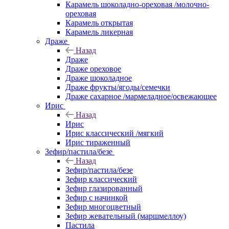
Карамель шоколадно-ореховая /молочно-
ореховая
Карамель открытая
Карамель ликерная
Драже
Назад
Драже
Драже ореховое
Драже шоколадное
Драже фрукты/ягоды/семечки
Драже сахарное /мармеладное/освежающее
Ирис
Назад
Ирис
Ирис классический /мягкий
Ирис тираженный
Зефир/пастила/безе
Назад
Зефир/пастила/безе
Зефир классический
Зефир глазированный
Зефир с начинкой
Зефир многоцветный
Зефир жевательный (маршмеллоу)
Пастила