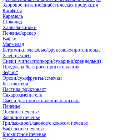
Здоровое питание/диабетическая продукция
Конфеты
Карамель
Шоколад
Халва/козинаки
Печенье/крекер
Вафли
Мармелад
Батончики злаковые/фруктовые/протеиновые
Хлебцы/хлеб
Снеки (чипсы/попкорн/сухарики/крендельки)
Продукты быстрого приготовления
Зефир*
Орехи/сухофрукты/семечки
Без глютена
Пастила фруктовая*
Сахарозаменители
Смеси для приготовления напитков
Печенье
Овсяное печенье
Заварное печенье
Грильяжное/злаковое/с кокосом печенье
Вафельное печенье
Бисквитное печенье
Сдобное печенье