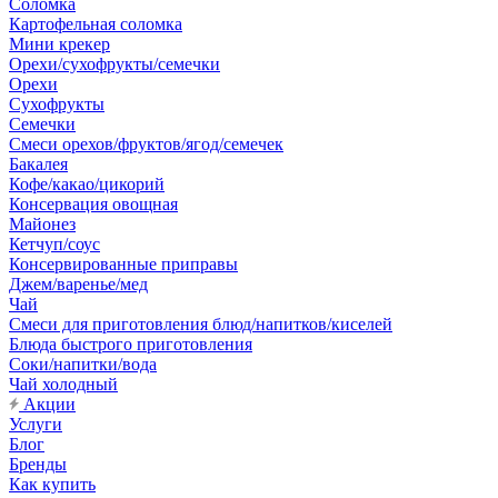
Соломка
Картофельная соломка
Мини крекер
Орехи/сухофрукты/семечки
Орехи
Сухофрукты
Семечки
Смеси орехов/фруктов/ягод/семечек
Бакалея
Кофе/какао/цикорий
Консервация овощная
Майонез
Кетчуп/соус
Консервированные приправы
Джем/варенье/мед
Чай
Смеси для приготовления блюд/напитков/киселей
Блюда быстрого приготовления
Соки/напитки/вода
Чай холодный
Акции
Услуги
Блог
Бренды
Как купить