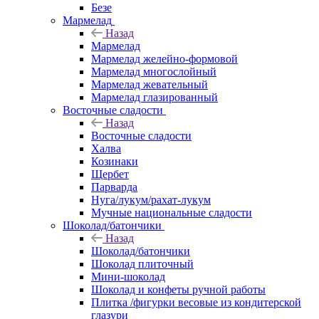
Безе
Мармелад
Назад
Мармелад
Мармелад желейно-формовой
Мармелад многослойный
Мармелад жевательный
Мармелад глазированный
Восточные сладости
Назад
Восточные сладости
Халва
Козинаки
Щербет
Парварда
Нуга/лукум/рахат-лукум
Мучные национальные сладости
Шоколад/батончики
Назад
Шоколад/батончики
Шоколад плиточный
Мини-шоколад
Шоколад и конфеты ручной работы
Плитка /фигурки весовые из кондитерской
глазури