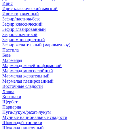
Ирис
Ирис классический /мягкий
Ирис тираженный
Зефир/пастила/безе
Зефир классический
Зефир глазированный
Зефир с начинкой
Зефир многоцветный
Зефир жевательный (маршмеллоу)
Пастила
Безе
Мармелад
Мармелад желейно-формовой
Мармелад многослойный
Мармелад жевательный
Мармелад глазированный
Восточные сладости
Халва
Козинаки
Щербет
Парварда
Нуга/лукум/рахат-лукум
Мучные национальные сладости
Шоколад/батончики
Шоколад плиточный