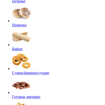
Печенье
Пряники
Вафли
Сушки/баранки/сухари
Готовые завтраки