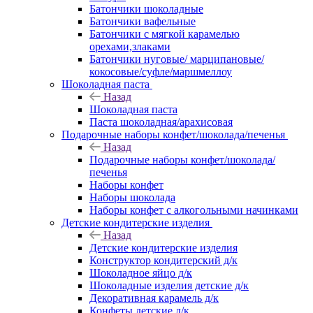
Батончики шоколадные
Батончики вафельные
Батончики с мягкой карамелью
орехами,злаками
Батончики нуговые/ марципановые/
кокосовые/суфле/маршмеллоу
Шоколадная паста
Назад
Шоколадная паста
Паста шоколадная/арахисовая
Подарочные наборы конфет/шоколада/печенья
Назад
Подарочные наборы конфет/шоколада/
печенья
Наборы конфет
Наборы шоколада
Наборы конфет с алкогольными начинками
Детские кондитерские изделия
Назад
Детские кондитерские изделия
Конструктор кондитерский д/к
Шоколадное яйцо д/к
Шоколадные изделия детские д/к
Декоративная карамель д/к
Конфеты детские д/к