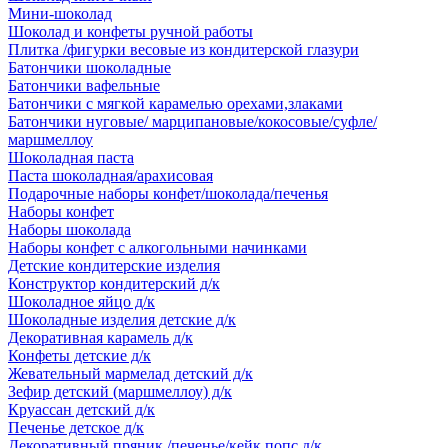
Мини-шоколад
Шоколад и конфеты ручной работы
Плитка /фигурки весовые из кондитерской глазури
Батончики шоколадные
Батончики вафельные
Батончики с мягкой карамелью орехами,злаками
Батончики нуговые/ марципановые/кокосовые/суфле/
маршмеллоу
Шоколадная паста
Паста шоколадная/арахисовая
Подарочные наборы конфет/шоколада/печенья
Наборы конфет
Наборы шоколада
Наборы конфет с алкогольными начинками
Детские кондитерские изделия
Конструктор кондитерский д/к
Шоколадное яйцо д/к
Шоколадные изделия детские д/к
Декоративная карамель д/к
Конфеты детские д/к
Жевательный мармелад детский д/к
Зефир детский (маршмеллоу) д/к
Круассан детский д/к
Печенье детское д/к
Декоративный пряник /печенье/кейк попс д/к