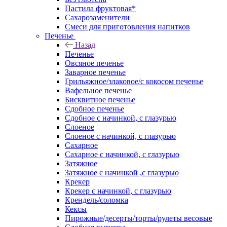
Пастила фруктовая*
Сахарозаменители
Смеси для приготовления напитков
Печенье
Назад
Печенье
Овсяное печенье
Заварное печенье
Грильяжное/злаковое/с кокосом печенье
Вафельное печенье
Бисквитное печенье
Сдобное печенье
Сдобное с начинкой, с глазурью
Слоеное
Слоеное с начинкой, с глазурью
Сахарное
Сахарное с начинкой, с глазурью
Затяжное
Затяжное с начинкой ,с глазурью
Крекер
Крекер с начинкой, с глазурью
Крендель/соломка
Кексы
Пирожные/десерты/торты/рулеты весовые