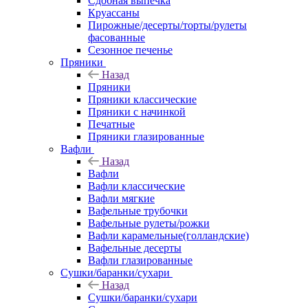
Сдобная выпечка
Круассаны
Пирожные/десерты/торты/рулеты
фасованные
Сезонное печенье
Пряники
Назад
Пряники
Пряники классические
Пряники с начинкой
Печатные
Пряники глазированные
Вафли
Назад
Вафли
Вафли классические
Вафли мягкие
Вафельные трубочки
Вафельные рулеты/рожки
Вафли карамельные(голландские)
Вафельные десерты
Вафли глазированные
Сушки/баранки/сухари
Назад
Сушки/баранки/сухари