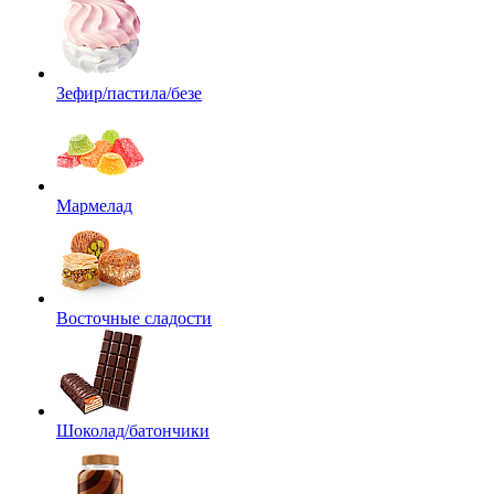
Зефир/пастила/безе
Мармелад
Восточные сладости
Шоколад/батончики