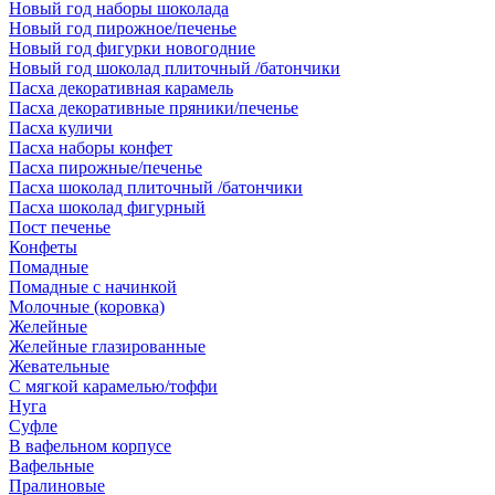
Новый год наборы шоколада
Новый год пирожное/печенье
Новый год фигурки новогодние
Новый год шоколад плиточный /батончики
Пасха декоративная карамель
Пасха декоративные пряники/печенье
Пасха куличи
Пасха наборы конфет
Пасха пирожные/печенье
Пасха шоколад плиточный /батончики
Пасха шоколад фигурный
Пост печенье
Конфеты
Помадные
Помадные с начинкой
Молочные (коровка)
Желейные
Желейные глазированные
Жевательные
С мягкой карамелью/тоффи
Нуга
Суфле
В вафельном корпусе
Вафельные
Пралиновые