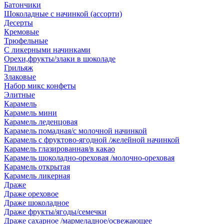
Батончики
Шоколадные с начинкой (ассорти)
Десерты
Кремовые
Трюфельные
С ликерными начинками
Орехи,фрукты/злаки в шоколаде
Грильяж
Злаковые
Набор микс конфеты
Элитные
Карамель
Карамель мини
Карамель леденцовая
Карамель помадная/с молочной начинкой
Карамель с фруктово-ягодной /желейной начинкой
Карамель глазированная/в какао
Карамель шоколадно-ореховая /молочно-ореховая
Карамель открытая
Карамель ликерная
Драже
Драже ореховое
Драже шоколадное
Драже фрукты/ягоды/семечки
Драже сахарное /мармеладное/освежающее