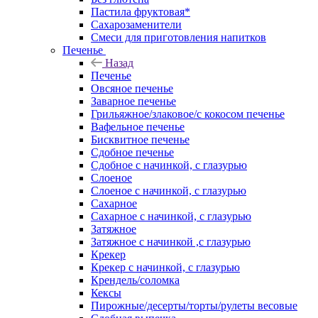
Пастила фруктовая*
Сахарозаменители
Смеси для приготовления напитков
Печенье
Назад
Печенье
Овсяное печенье
Заварное печенье
Грильяжное/злаковое/с кокосом печенье
Вафельное печенье
Бисквитное печенье
Сдобное печенье
Сдобное с начинкой, с глазурью
Слоеное
Слоеное с начинкой, с глазурью
Сахарное
Сахарное с начинкой, с глазурью
Затяжное
Затяжное с начинкой ,с глазурью
Крекер
Крекер с начинкой, с глазурью
Крендель/соломка
Кексы
Пирожные/десерты/торты/рулеты весовые