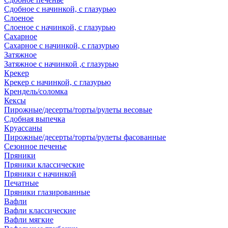
Сдобное с начинкой, с глазурью
Слоеное
Слоеное с начинкой, с глазурью
Сахарное
Сахарное с начинкой, с глазурью
Затяжное
Затяжное с начинкой ,с глазурью
Крекер
Крекер с начинкой, с глазурью
Крендель/соломка
Кексы
Пирожные/десерты/торты/рулеты весовые
Сдобная выпечка
Круассаны
Пирожные/десерты/торты/рулеты фасованные
Сезонное печенье
Пряники
Пряники классические
Пряники с начинкой
Печатные
Пряники глазированные
Вафли
Вафли классические
Вафли мягкие