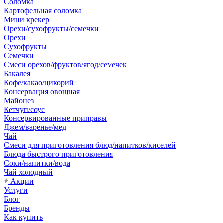
Соломка
Картофельная соломка
Мини крекер
Орехи/сухофрукты/семечки
Орехи
Сухофрукты
Семечки
Смеси орехов/фруктов/ягод/семечек
Бакалея
Кофе/какао/цикорий
Консервация овощная
Майонез
Кетчуп/соус
Консервированные приправы
Джем/варенье/мед
Чай
Смеси для приготовления блюд/напитков/киселей
Блюда быстрого приготовления
Соки/напитки/вода
Чай холодный
Акции
Услуги
Блог
Бренды
Как купить