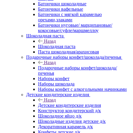
Батончики шоколадные
Батончики вафельные
Батончики с мягкой карамелью
орехами,злаками
Батончики нуговые/ марципановые/
кокосовые/суфле/маршмеллоу
Шоколадная паста
Назад
Шоколадная паста
Паста шоколадная/арахисовая
Подарочные наборы конфет/шоколада/печенья
Назад
Подарочные наборы конфет/шоколада/
печенья
Наборы конфет
Наборы шоколада
Наборы конфет с алкогольными начинками
Детские кондитерские изделия
Назад
Детские кондитерские изделия
Конструктор кондитерский д/к
Шоколадное яйцо д/к
Шоколадные изделия детские д/к
Декоративная карамель д/к
Конфеты детские д/к