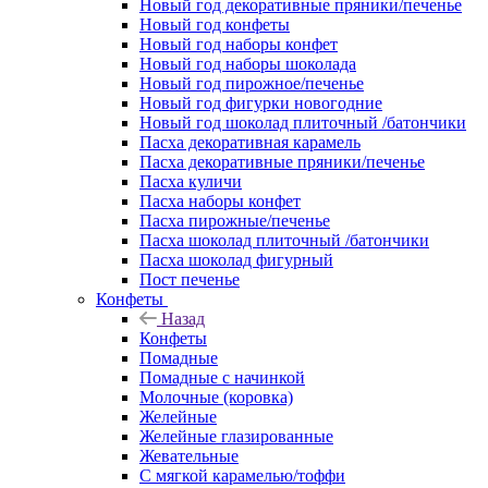
Новый год декоративные пряники/печенье
Новый год конфеты
Новый год наборы конфет
Новый год наборы шоколада
Новый год пирожное/печенье
Новый год фигурки новогодние
Новый год шоколад плиточный /батончики
Пасха декоративная карамель
Пасха декоративные пряники/печенье
Пасха куличи
Пасха наборы конфет
Пасха пирожные/печенье
Пасха шоколад плиточный /батончики
Пасха шоколад фигурный
Пост печенье
Конфеты
Назад
Конфеты
Помадные
Помадные с начинкой
Молочные (коровка)
Желейные
Желейные глазированные
Жевательные
С мягкой карамелью/тоффи