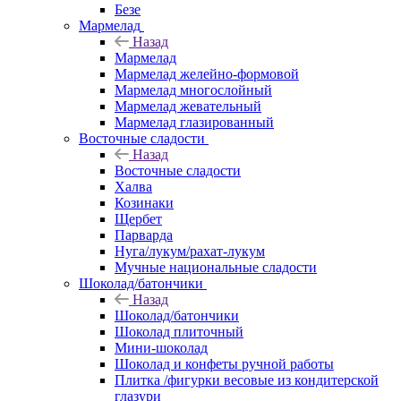
Безе
Мармелад
Назад
Мармелад
Мармелад желейно-формовой
Мармелад многослойный
Мармелад жевательный
Мармелад глазированный
Восточные сладости
Назад
Восточные сладости
Халва
Козинаки
Щербет
Парварда
Нуга/лукум/рахат-лукум
Мучные национальные сладости
Шоколад/батончики
Назад
Шоколад/батончики
Шоколад плиточный
Мини-шоколад
Шоколад и конфеты ручной работы
Плитка /фигурки весовые из кондитерской
глазури