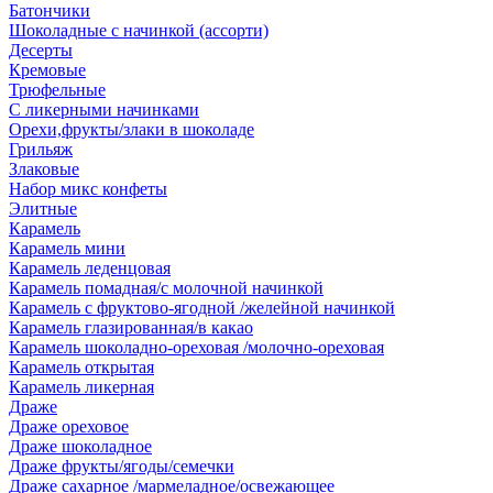
Батончики
Шоколадные с начинкой (ассорти)
Десерты
Кремовые
Трюфельные
С ликерными начинками
Орехи,фрукты/злаки в шоколаде
Грильяж
Злаковые
Набор микс конфеты
Элитные
Карамель
Карамель мини
Карамель леденцовая
Карамель помадная/с молочной начинкой
Карамель с фруктово-ягодной /желейной начинкой
Карамель глазированная/в какао
Карамель шоколадно-ореховая /молочно-ореховая
Карамель открытая
Карамель ликерная
Драже
Драже ореховое
Драже шоколадное
Драже фрукты/ягоды/семечки
Драже сахарное /мармеладное/освежающее