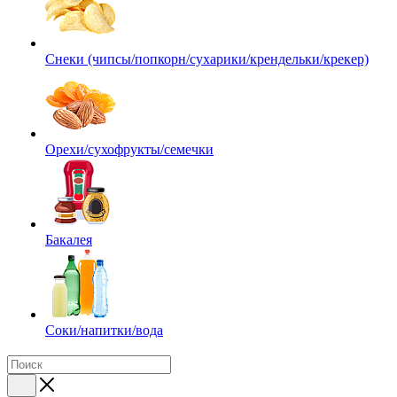
Снеки (чипсы/попкорн/сухарики/крендельки/крекер)
Орехи/сухофрукты/семечки
Бакалея
Соки/напитки/вода