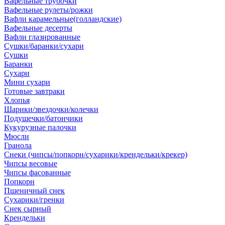
Вафельные трубочки
Вафельные рулеты/рожки
Вафли карамельные(голландские)
Вафельные десерты
Вафли глазированные
Сушки/баранки/сухари
Сушки
Баранки
Сухари
Мини сухари
Готовые завтраки
Хлопья
Шарики/звездочки/колечки
Подушечки/батончики
Кукурузные палочки
Мюсли
Гранола
Снеки (чипсы/попкорн/сухарики/крендельки/крекер)
Чипсы весовые
Чипсы фасованные
Попкорн
Пшеничный снек
Сухарики/гренки
Снек сырный
Крендельки