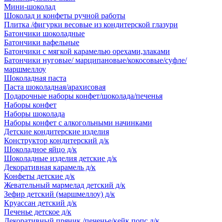
Мини-шоколад
Шоколад и конфеты ручной работы
Плитка /фигурки весовые из кондитерской глазури
Батончики шоколадные
Батончики вафельные
Батончики с мягкой карамелью орехами,злаками
Батончики нуговые/ марципановые/кокосовые/суфле/
маршмеллоу
Шоколадная паста
Паста шоколадная/арахисовая
Подарочные наборы конфет/шоколада/печенья
Наборы конфет
Наборы шоколада
Наборы конфет с алкогольными начинками
Детские кондитерские изделия
Конструктор кондитерский д/к
Шоколадное яйцо д/к
Шоколадные изделия детские д/к
Декоративная карамель д/к
Конфеты детские д/к
Жевательный мармелад детский д/к
Зефир детский (маршмеллоу) д/к
Круассан детский д/к
Печенье детское д/к
Декоративный пряник /печенье/кейк попс д/к