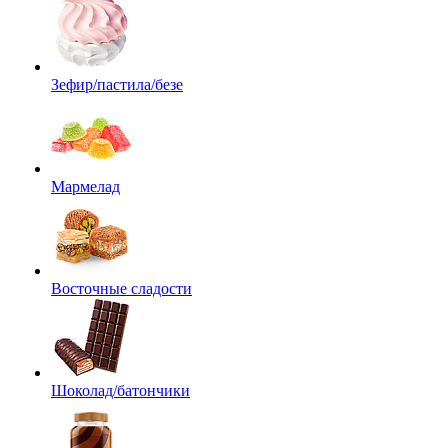
Зефир/пастила/безе
Мармелад
Восточные сладости
Шоколад/батончики