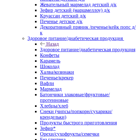
Жевательный мармелад детский д/к
Зефир детский (маршмеллоу) д/к
Круассан детский д/к
Печенье детское д/к
Декоративный пряник /печенье/кейк попс д/
к
Здоровое питание/диабетическая продукция
Назад
Здоровое питание/диабетическая продукция
Конфеты
Карамель
Шоколад
Халва/козинаки
Печенье/крекер
Вафли
Мармелад
Батончики злаковые/фруктовые/
протеиновые
Хлебцы/хлеб
Снеки (чипсы/попкорн/сухарики/
крендельки)
Продукты быстрого приготовления
Зефир*
Орехи/сухофрукты/семечки
Без глютена