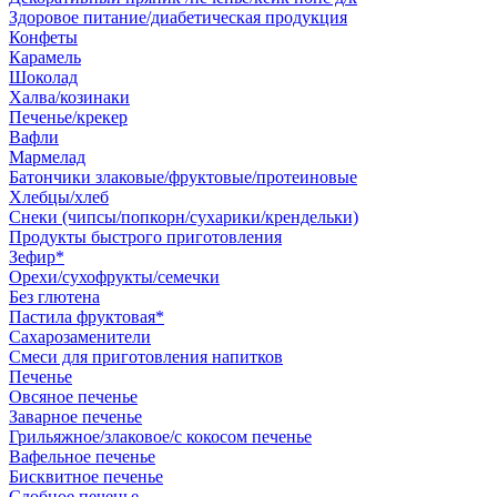
Здоровое питание/диабетическая продукция
Конфеты
Карамель
Шоколад
Халва/козинаки
Печенье/крекер
Вафли
Мармелад
Батончики злаковые/фруктовые/протеиновые
Хлебцы/хлеб
Снеки (чипсы/попкорн/сухарики/крендельки)
Продукты быстрого приготовления
Зефир*
Орехи/сухофрукты/семечки
Без глютена
Пастила фруктовая*
Сахарозаменители
Смеси для приготовления напитков
Печенье
Овсяное печенье
Заварное печенье
Грильяжное/злаковое/с кокосом печенье
Вафельное печенье
Бисквитное печенье
Сдобное печенье