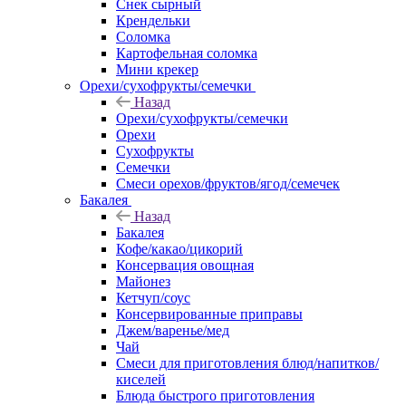
Снек сырный
Крендельки
Соломка
Картофельная соломка
Мини крекер
Орехи/сухофрукты/семечки
Назад
Орехи/сухофрукты/семечки
Орехи
Сухофрукты
Семечки
Смеси орехов/фруктов/ягод/семечек
Бакалея
Назад
Бакалея
Кофе/какао/цикорий
Консервация овощная
Майонез
Кетчуп/соус
Консервированные приправы
Джем/варенье/мед
Чай
Смеси для приготовления блюд/напитков/
киселей
Блюда быстрого приготовления