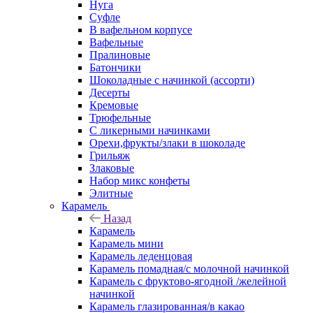
Нуга
Суфле
В вафельном корпусе
Вафельные
Пралиновые
Батончики
Шоколадные с начинкой (ассорти)
Десерты
Кремовые
Трюфельные
С ликерными начинками
Орехи,фрукты/злаки в шоколаде
Грильяж
Злаковые
Набор микс конфеты
Элитные
Карамель
Назад
Карамель
Карамель мини
Карамель леденцовая
Карамель помадная/с молочной начинкой
Карамель с фруктово-ягодной /желейной
начинкой
Карамель глазированная/в какао