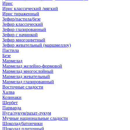
Ирис
Ирис классический /мягкий
Ирис тираженный
Зефир/пастила/безе
Зефир классический
Зефир глазированный
Зефир с начинкой
Зефир многоцветный
Зефир жевательный (маршмеллоу)
Пастила
Безе
Мармелад
Мармелад желейно-формовой
Мармелад многослойный
Мармелад жевательный
Мармелад глазированный
Восточные сладости
Халва
Козинаки
Щербет
Парварда
Нуга/лукум/рахат-лукум
Мучные национальные сладости
Шоколад/батончики
Шоколад плиточный