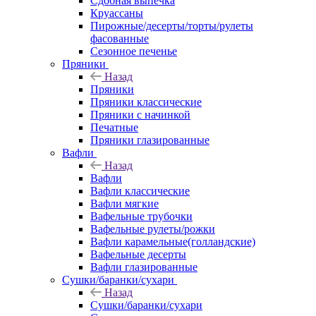
Сдобная выпечка
Круассаны
Пирожные/десерты/торты/рулеты
фасованные
Сезонное печенье
Пряники
Назад
Пряники
Пряники классические
Пряники с начинкой
Печатные
Пряники глазированные
Вафли
Назад
Вафли
Вафли классические
Вафли мягкие
Вафельные трубочки
Вафельные рулеты/рожки
Вафли карамельные(голландские)
Вафельные десерты
Вафли глазированные
Сушки/баранки/сухари
Назад
Сушки/баранки/сухари