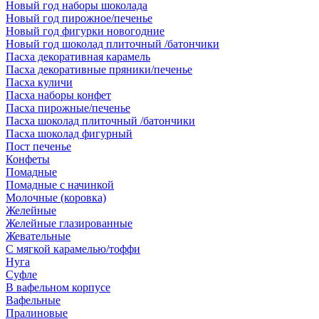
Новый год наборы шоколада
Новый год пирожное/печенье
Новый год фигурки новогодние
Новый год шоколад плиточный /батончики
Пасха декоративная карамель
Пасха декоративные пряники/печенье
Пасха куличи
Пасха наборы конфет
Пасха пирожные/печенье
Пасха шоколад плиточный /батончики
Пасха шоколад фигурный
Пост печенье
Конфеты
Помадные
Помадные с начинкой
Молочные (коровка)
Желейные
Желейные глазированные
Жевательные
С мягкой карамелью/тоффи
Нуга
Суфле
В вафельном корпусе
Вафельные
Пралиновые