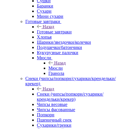
Сушки
Баранки
Сухари
Мини сухари
Готовые завтраки
Назад
Готовые завтраки
Хлопья
Шарики/звездочки/колечки
Подушечки/батончики
Кукурузные палочки
Мюсли
Назад
Мюсли
Гранола
Снеки (чипсы/попкорн/сухарики/крендельки/
крекер)
Назад
Снеки (чипсы/попкорн/сухарики/
крендельки/крекер)
Чипсы весовые
Чипсы фасованные
Попкорн
Пшеничный снек
Сухарики/гренки