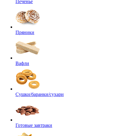
Печенье
Пряники
Вафли
Сушки/баранки/сухари
Готовые завтраки