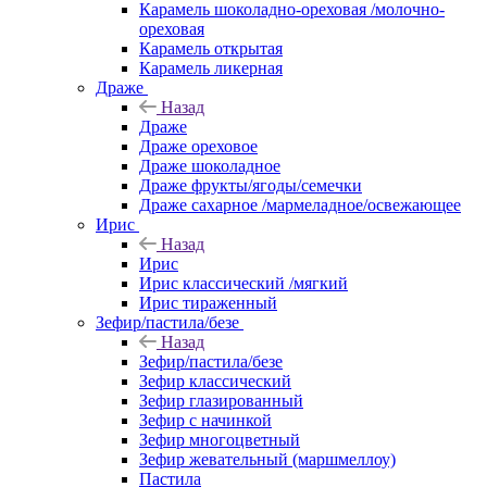
Карамель шоколадно-ореховая /молочно-
ореховая
Карамель открытая
Карамель ликерная
Драже
Назад
Драже
Драже ореховое
Драже шоколадное
Драже фрукты/ягоды/семечки
Драже сахарное /мармеладное/освежающее
Ирис
Назад
Ирис
Ирис классический /мягкий
Ирис тираженный
Зефир/пастила/безе
Назад
Зефир/пастила/безе
Зефир классический
Зефир глазированный
Зефир с начинкой
Зефир многоцветный
Зефир жевательный (маршмеллоу)
Пастила