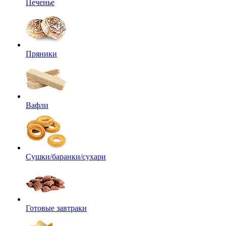
Печенье
Пряники
Вафли
Сушки/баранки/сухари
Готовые завтраки