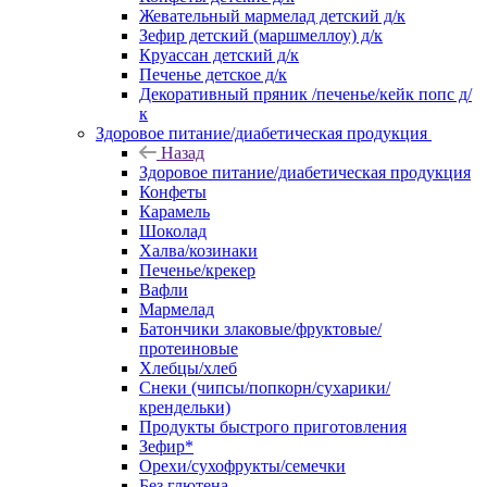
Жевательный мармелад детский д/к
Зефир детский (маршмеллоу) д/к
Круассан детский д/к
Печенье детское д/к
Декоративный пряник /печенье/кейк попс д/
к
Здоровое питание/диабетическая продукция
Назад
Здоровое питание/диабетическая продукция
Конфеты
Карамель
Шоколад
Халва/козинаки
Печенье/крекер
Вафли
Мармелад
Батончики злаковые/фруктовые/
протеиновые
Хлебцы/хлеб
Снеки (чипсы/попкорн/сухарики/
крендельки)
Продукты быстрого приготовления
Зефир*
Орехи/сухофрукты/семечки
Без глютена