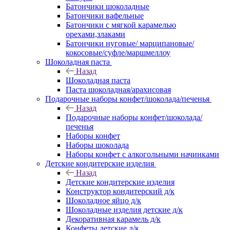
Батончики шоколадные
Батончики вафельные
Батончики с мягкой карамелью
орехами,злаками
Батончики нуговые/ марципановые/
кокосовые/суфле/маршмеллоу
Шоколадная паста
Назад
Шоколадная паста
Паста шоколадная/арахисовая
Подарочные наборы конфет/шоколада/печенья
Назад
Подарочные наборы конфет/шоколада/
печенья
Наборы конфет
Наборы шоколада
Наборы конфет с алкогольными начинками
Детские кондитерские изделия
Назад
Детские кондитерские изделия
Конструктор кондитерский д/к
Шоколадное яйцо д/к
Шоколадные изделия детские д/к
Декоративная карамель д/к
Конфеты детские д/к