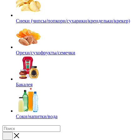
Снеки (чипсы/попкорн/сухарики/крендельки/крекер)
Орехи/сухофрукты/семечки
Бакалея
Соки/напитки/вода