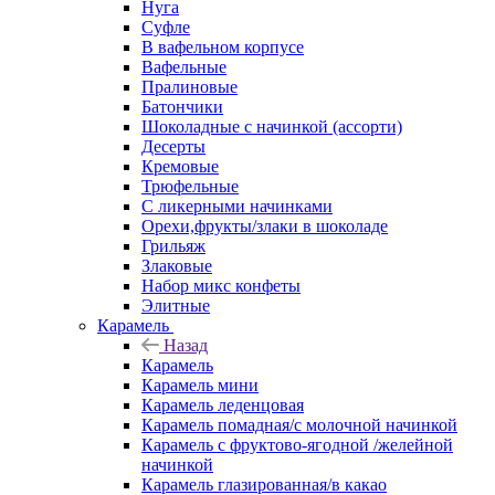
Нуга
Суфле
В вафельном корпусе
Вафельные
Пралиновые
Батончики
Шоколадные с начинкой (ассорти)
Десерты
Кремовые
Трюфельные
С ликерными начинками
Орехи,фрукты/злаки в шоколаде
Грильяж
Злаковые
Набор микс конфеты
Элитные
Карамель
Назад
Карамель
Карамель мини
Карамель леденцовая
Карамель помадная/с молочной начинкой
Карамель с фруктово-ягодной /желейной
начинкой
Карамель глазированная/в какао