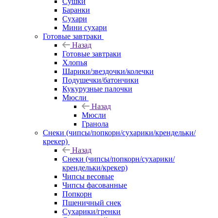
Сушки
Баранки
Сухари
Мини сухари
Готовые завтраки
Назад
Готовые завтраки
Хлопья
Шарики/звездочки/колечки
Подушечки/батончики
Кукурузные палочки
Мюсли
Назад
Мюсли
Гранола
Снеки (чипсы/попкорн/сухарики/крендельки/
крекер)
Назад
Снеки (чипсы/попкорн/сухарики/
крендельки/крекер)
Чипсы весовые
Чипсы фасованные
Попкорн
Пшеничный снек
Сухарики/гренки