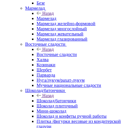
Безе
Мармелад
Назад
Мармелад
Мармелад желейно-формовой
Мармелад многослойный
Мармелад жевательный
Мармелад глазированный
Восточные сладости
Назад
Восточные сладости
Халва
Козинаки
Щербет
Парварда
Нуга/лукум/рахат-лукум
Мучные национальные сладости
Шоколад/батончики
Назад
Шоколад/батончики
Шоколад плиточный
Мини-шоколад
Шоколад и конфеты ручной работы
Плитка /фигурки весовые из кондитерской
глазури