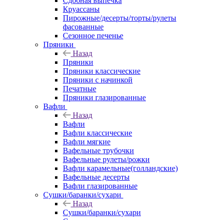
Сдобная выпечка
Круассаны
Пирожные/десерты/торты/рулеты
фасованные
Сезонное печенье
Пряники
Назад
Пряники
Пряники классические
Пряники с начинкой
Печатные
Пряники глазированные
Вафли
Назад
Вафли
Вафли классические
Вафли мягкие
Вафельные трубочки
Вафельные рулеты/рожки
Вафли карамельные(голландские)
Вафельные десерты
Вафли глазированные
Сушки/баранки/сухари
Назад
Сушки/баранки/сухари