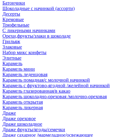
Батончики
Шоколадные с начинкой (ассорти)
Десерты
Кремовые
Трюфельные
С ликерными начинками
Орехи,фрукты/злаки в шоколаде
Грильяж
Злаковые
Набор микс конфеты
Элитные
Карамель
Карамель мини
Карамель леденцовая
Карамель помадная/с молочной начинкой
Карамель с фруктово-ягодной /желейной начинкой
Карамель глазированная/в какао
Карамель шоколадно-ореховая /молочно-ореховая
Карамель открытая
Карамель ликерная
Драже
Драже ореховое
Драже шоколадное
Драже фрукты/ягоды/семечки
Драже сахарное /мармеладное/освежающее