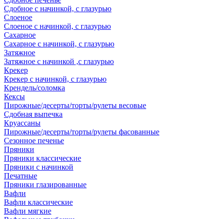
Сдобное с начинкой, с глазурью
Слоеное
Слоеное с начинкой, с глазурью
Сахарное
Сахарное с начинкой, с глазурью
Затяжное
Затяжное с начинкой ,с глазурью
Крекер
Крекер с начинкой, с глазурью
Крендель/соломка
Кексы
Пирожные/десерты/торты/рулеты весовые
Сдобная выпечка
Круассаны
Пирожные/десерты/торты/рулеты фасованные
Сезонное печенье
Пряники
Пряники классические
Пряники с начинкой
Печатные
Пряники глазированные
Вафли
Вафли классические
Вафли мягкие