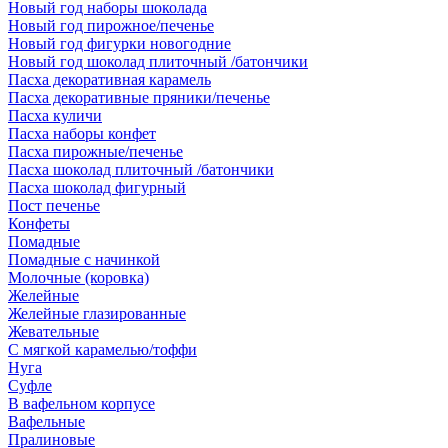
Новый год наборы шоколада
Новый год пирожное/печенье
Новый год фигурки новогодние
Новый год шоколад плиточный /батончики
Пасха декоративная карамель
Пасха декоративные пряники/печенье
Пасха куличи
Пасха наборы конфет
Пасха пирожные/печенье
Пасха шоколад плиточный /батончики
Пасха шоколад фигурный
Пост печенье
Конфеты
Помадные
Помадные с начинкой
Молочные (коровка)
Желейные
Желейные глазированные
Жевательные
С мягкой карамелью/тоффи
Нуга
Суфле
В вафельном корпусе
Вафельные
Пралиновые