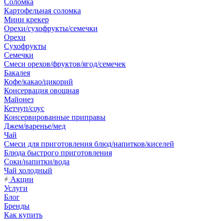
Соломка
Картофельная соломка
Мини крекер
Орехи/сухофрукты/семечки
Орехи
Сухофрукты
Семечки
Смеси орехов/фруктов/ягод/семечек
Бакалея
Кофе/какао/цикорий
Консервация овощная
Майонез
Кетчуп/соус
Консервированные приправы
Джем/варенье/мед
Чай
Смеси для приготовления блюд/напитков/киселей
Блюда быстрого приготовления
Соки/напитки/вода
Чай холодный
Акции
Услуги
Блог
Бренды
Как купить