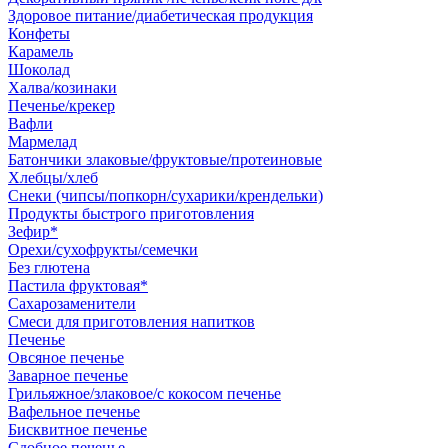
Здоровое питание/диабетическая продукция
Конфеты
Карамель
Шоколад
Халва/козинаки
Печенье/крекер
Вафли
Мармелад
Батончики злаковые/фруктовые/протеиновые
Хлебцы/хлеб
Снеки (чипсы/попкорн/сухарики/крендельки)
Продукты быстрого приготовления
Зефир*
Орехи/сухофрукты/семечки
Без глютена
Пастила фруктовая*
Сахарозаменители
Смеси для приготовления напитков
Печенье
Овсяное печенье
Заварное печенье
Грильяжное/злаковое/с кокосом печенье
Вафельное печенье
Бисквитное печенье
Сдобное печенье