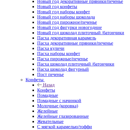
Новый год декоративные пряники/печенье
Новый год конфеты
Новый год наборы конфет
Новый год наборы шоколада
Новый год пирожное/печенье
Новый год фигурки новогодние
Новый год шоколад плиточный /батончики
Пасха декоративная карамель
Пасха декоративные пряники/печенье
Пасха куличи
Пасха наборы конфет
Пасха пирожные/печенье
Пасха шоколад плиточный /батончики
Пасха шоколад фигурный
Пост печенье
Конфеты
Назад
Конфеты
Помадные
Помадные с начинкой
Молочные (коровка)
Желейные
Желейные глазированные
Жевательные
С мягкой карамелью/тоффи