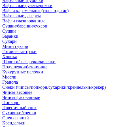
Вафельные трубочки
Вафельные рулеты/рожки
Вафли карамельные(голландские)
Вафельные десерты
Вафли глазированные
Сушки/баранки/сухари
Сушки
Баранки
Сухари
Мини сухари
Готовые завтраки
Хлопья
Шарики/звездочки/колечки
Подушечки/батончики
Кукурузные палочки
Мюсли
Гранола
Снеки (чипсы/попкорн/сухарики/крендельки/крекер)
Чипсы весовые
Чипсы фасованные
Попкорн
Пшеничный снек
Сухарики/гренки
Снек сырный
Крендельки