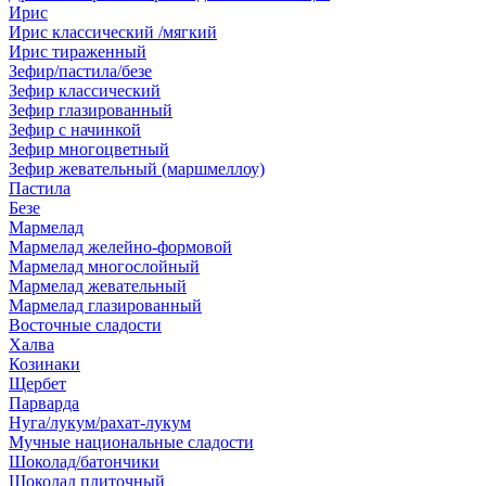
Ирис
Ирис классический /мягкий
Ирис тираженный
Зефир/пастила/безе
Зефир классический
Зефир глазированный
Зефир с начинкой
Зефир многоцветный
Зефир жевательный (маршмеллоу)
Пастила
Безе
Мармелад
Мармелад желейно-формовой
Мармелад многослойный
Мармелад жевательный
Мармелад глазированный
Восточные сладости
Халва
Козинаки
Щербет
Парварда
Нуга/лукум/рахат-лукум
Мучные национальные сладости
Шоколад/батончики
Шоколад плиточный