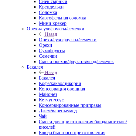
Снек сырный
Крендельки
Соломка
Картофельная соломка
Мини крекер
Орехи/сухофрукты/семечки
Назад
Орехи/сухофрукты/семечки
Орехи
Сухофрукты
Семечки
Смеси орехов/фруктов/ягод/семечек
Бакалея
Назад
Бакалея
Кофе/какао/цикорий
Консервация овощная
Майонез
Кетчуп/соус
Консервированные приправы
Джем/варенье/мед
Чай
Смеси для приготовления блюд/напитков/
киселей
Блюда быстрого приготовления