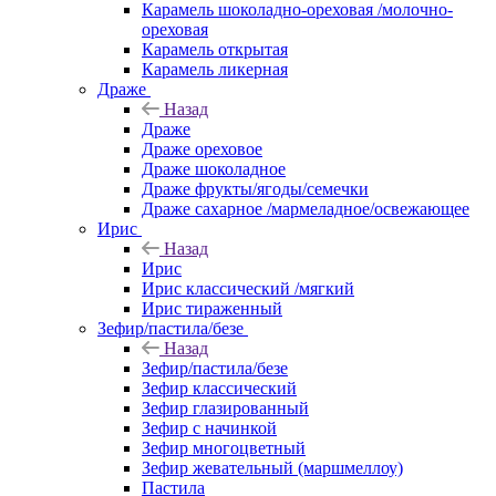
Карамель шоколадно-ореховая /молочно-
ореховая
Карамель открытая
Карамель ликерная
Драже
Назад
Драже
Драже ореховое
Драже шоколадное
Драже фрукты/ягоды/семечки
Драже сахарное /мармеладное/освежающее
Ирис
Назад
Ирис
Ирис классический /мягкий
Ирис тираженный
Зефир/пастила/безе
Назад
Зефир/пастила/безе
Зефир классический
Зефир глазированный
Зефир с начинкой
Зефир многоцветный
Зефир жевательный (маршмеллоу)
Пастила