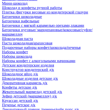
Мини-шоколад
Шоколад и конфеты ручной работы
Плитка /фигурки весовые из кондитерской глазури
Батончики шоколадные
Батончики вафельные
Батончики с мягкой карамелью орехами,злаками
Батончики нуговые/ марципановые/кокосовые/суфле/
маршмеллоу
Шоколадная паста
Паста шоколадная/арахисовая
Подарочные наборы конфет/шоколада/печенья
Наборы конфет
Наборы шоколада
Наборы конфет с алкогольными начинками
Детские кондитерские изделия
Конструктор кондитерский д/к
Шоколадное яйцо д/к
Шоколадные изделия детские д/к
Декоративная карамель д/к
Конфеты детские д/к
Жевательный мармелад детский д/к
Зефир детский (маршмеллоу) д/к
Круассан детский д/к
Печенье детское д/к
Декоративный пряник /печенье/кейк попс д/к