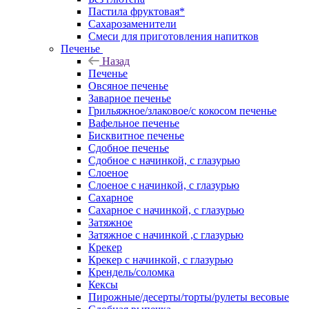
Пастила фруктовая*
Сахарозаменители
Смеси для приготовления напитков
Печенье
Назад
Печенье
Овсяное печенье
Заварное печенье
Грильяжное/злаковое/с кокосом печенье
Вафельное печенье
Бисквитное печенье
Сдобное печенье
Сдобное с начинкой, с глазурью
Слоеное
Слоеное с начинкой, с глазурью
Сахарное
Сахарное с начинкой, с глазурью
Затяжное
Затяжное с начинкой ,с глазурью
Крекер
Крекер с начинкой, с глазурью
Крендель/соломка
Кексы
Пирожные/десерты/торты/рулеты весовые