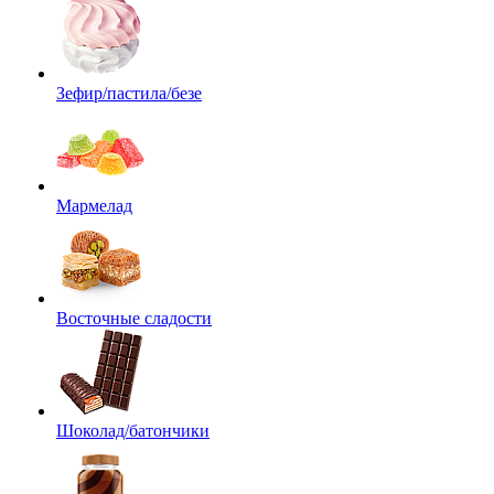
Зефир/пастила/безе
Мармелад
Восточные сладости
Шоколад/батончики