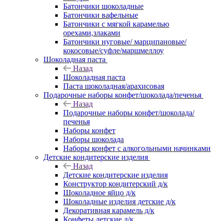
Батончики шоколадные
Батончики вафельные
Батончики с мягкой карамелью
орехами,злаками
Батончики нуговые/ марципановые/
кокосовые/суфле/маршмеллоу
Шоколадная паста
Назад
Шоколадная паста
Паста шоколадная/арахисовая
Подарочные наборы конфет/шоколада/печенья
Назад
Подарочные наборы конфет/шоколада/
печенья
Наборы конфет
Наборы шоколада
Наборы конфет с алкогольными начинками
Детские кондитерские изделия
Назад
Детские кондитерские изделия
Конструктор кондитерский д/к
Шоколадное яйцо д/к
Шоколадные изделия детские д/к
Декоративная карамель д/к
Конфеты детские д/к