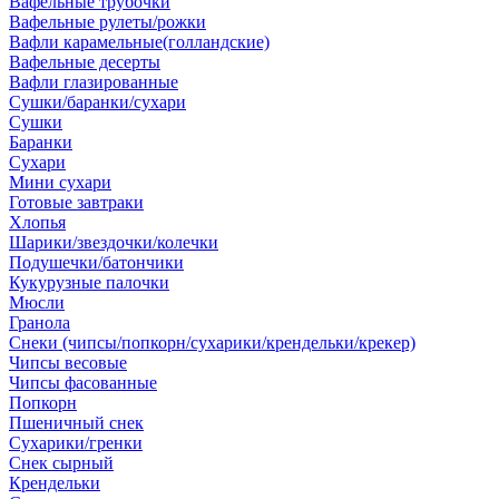
Вафельные трубочки
Вафельные рулеты/рожки
Вафли карамельные(голландские)
Вафельные десерты
Вафли глазированные
Сушки/баранки/сухари
Сушки
Баранки
Сухари
Мини сухари
Готовые завтраки
Хлопья
Шарики/звездочки/колечки
Подушечки/батончики
Кукурузные палочки
Мюсли
Гранола
Снеки (чипсы/попкорн/сухарики/крендельки/крекер)
Чипсы весовые
Чипсы фасованные
Попкорн
Пшеничный снек
Сухарики/гренки
Снек сырный
Крендельки