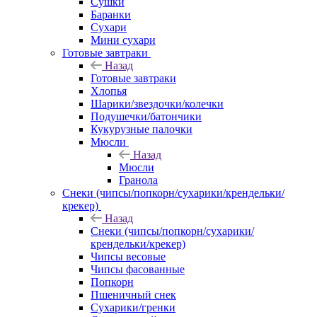
Сушки
Баранки
Сухари
Мини сухари
Готовые завтраки
Назад
Готовые завтраки
Хлопья
Шарики/звездочки/колечки
Подушечки/батончики
Кукурузные палочки
Мюсли
Назад
Мюсли
Гранола
Снеки (чипсы/попкорн/сухарики/крендельки/
крекер)
Назад
Снеки (чипсы/попкорн/сухарики/
крендельки/крекер)
Чипсы весовые
Чипсы фасованные
Попкорн
Пшеничный снек
Сухарики/гренки