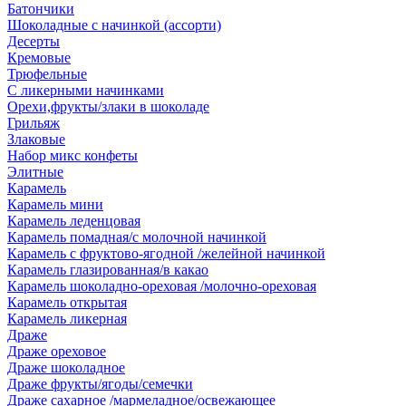
Батончики
Шоколадные с начинкой (ассорти)
Десерты
Кремовые
Трюфельные
С ликерными начинками
Орехи,фрукты/злаки в шоколаде
Грильяж
Злаковые
Набор микс конфеты
Элитные
Карамель
Карамель мини
Карамель леденцовая
Карамель помадная/с молочной начинкой
Карамель с фруктово-ягодной /желейной начинкой
Карамель глазированная/в какао
Карамель шоколадно-ореховая /молочно-ореховая
Карамель открытая
Карамель ликерная
Драже
Драже ореховое
Драже шоколадное
Драже фрукты/ягоды/семечки
Драже сахарное /мармеладное/освежающее