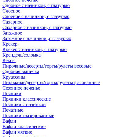
Сдобное с начинкой, с глазурью
Слоеное
Слоеное с начинкой, с глазурью
Сахарное
Сахарное с начинкой, с глазурью
Затяжное
Затяжное с начинкой ,с глазурью
Крекер
Крекер с начинкой, с глазурью
Крендель/соломка
Кексы
Пирожные/десерты/торты/рулеты весовые
Сдобная выпечка
Круассаны
Пирожные/десерты/торты/рулеты фасованные
Сезонное печенье
Пряники
Пряники классические
Пряники с начинкой
Печатные
Пряники глазированные
Вафли
Вафли классические
Вафли мягкие