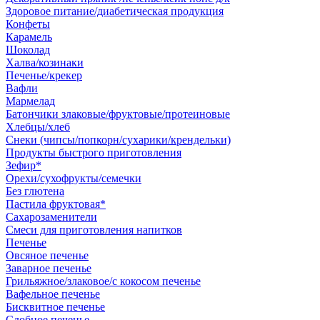
Здоровое питание/диабетическая продукция
Конфеты
Карамель
Шоколад
Халва/козинаки
Печенье/крекер
Вафли
Мармелад
Батончики злаковые/фруктовые/протеиновые
Хлебцы/хлеб
Снеки (чипсы/попкорн/сухарики/крендельки)
Продукты быстрого приготовления
Зефир*
Орехи/сухофрукты/семечки
Без глютена
Пастила фруктовая*
Сахарозаменители
Смеси для приготовления напитков
Печенье
Овсяное печенье
Заварное печенье
Грильяжное/злаковое/с кокосом печенье
Вафельное печенье
Бисквитное печенье
Сдобное печенье