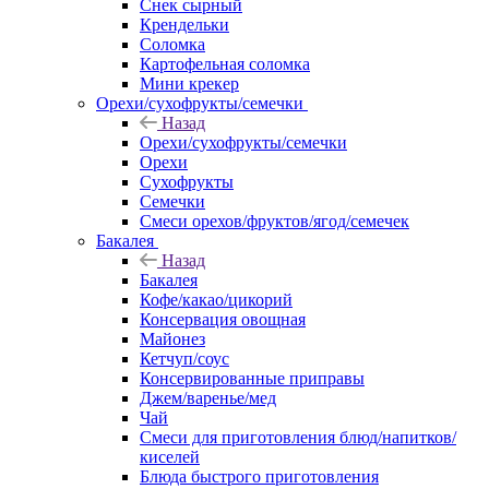
Снек сырный
Крендельки
Соломка
Картофельная соломка
Мини крекер
Орехи/сухофрукты/семечки
Назад
Орехи/сухофрукты/семечки
Орехи
Сухофрукты
Семечки
Смеси орехов/фруктов/ягод/семечек
Бакалея
Назад
Бакалея
Кофе/какао/цикорий
Консервация овощная
Майонез
Кетчуп/соус
Консервированные приправы
Джем/варенье/мед
Чай
Смеси для приготовления блюд/напитков/
киселей
Блюда быстрого приготовления