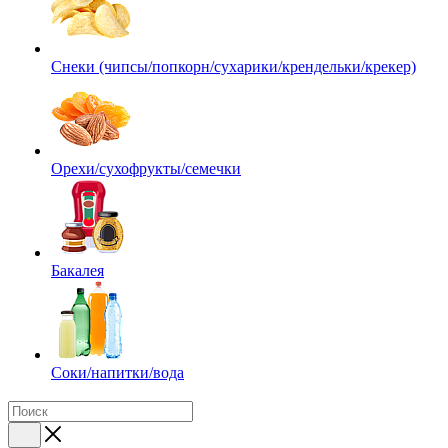
Снеки (чипсы/попкорн/сухарики/крендельки/крекер)
Орехи/сухофрукты/семечки
Бакалея
Соки/напитки/вода