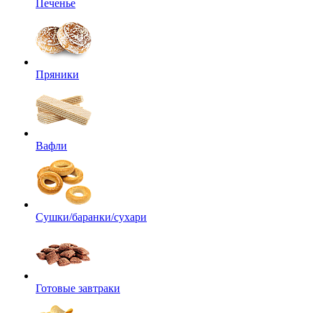
Печенье
Пряники
Вафли
Сушки/баранки/сухари
Готовые завтраки