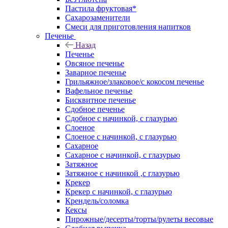
Пастила фруктовая*
Сахарозаменители
Смеси для приготовления напитков
Печенье
Назад
Печенье
Овсяное печенье
Заварное печенье
Грильяжное/злаковое/с кокосом печенье
Вафельное печенье
Бисквитное печенье
Сдобное печенье
Сдобное с начинкой, с глазурью
Слоеное
Слоеное с начинкой, с глазурью
Сахарное
Сахарное с начинкой, с глазурью
Затяжное
Затяжное с начинкой ,с глазурью
Крекер
Крекер с начинкой, с глазурью
Крендель/соломка
Кексы
Пирожные/десерты/торты/рулеты весовые