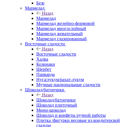
Безе
Мармелад
Назад
Мармелад
Мармелад желейно-формовой
Мармелад многослойный
Мармелад жевательный
Мармелад глазированный
Восточные сладости
Назад
Восточные сладости
Халва
Козинаки
Щербет
Парварда
Нуга/лукум/рахат-лукум
Мучные национальные сладости
Шоколад/батончики
Назад
Шоколад/батончики
Шоколад плиточный
Мини-шоколад
Шоколад и конфеты ручной работы
Плитка /фигурки весовые из кондитерской
глазури