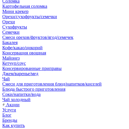
Соломка
Картофельная соломка
Мини крекер
Орехи/сухофрукты/семечки
Орехи
Сухофрукты
Семечки
Смеси орехов/фруктов/ягод/семечек
Бакалея
Кофе/какао/цикорий
Консервация овощная
Майонез
Кетчуп/соус
Консервированные приправы
Джем/варенье/мед
Чай
Смеси для приготовления блюд/напитков/киселей
Блюда быстрого приготовления
Соки/напитки/вода
Чай холодный
Акции
Услуги
Блог
Бренды
Как купить