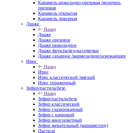
Карамель шоколадно-ореховая /молочно-
ореховая
Карамель открытая
Карамель ликерная
Драже
Назад
Драже
Драже ореховое
Драже шоколадное
Драже фрукты/ягоды/семечки
Драже сахарное /мармеладное/освежающее
Ирис
Назад
Ирис
Ирис классический /мягкий
Ирис тираженный
Зефир/пастила/безе
Назад
Зефир/пастила/безе
Зефир классический
Зефир глазированный
Зефир с начинкой
Зефир многоцветный
Зефир жевательный (маршмеллоу)
Пастила