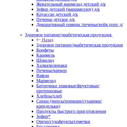
Жевательный мармелад детский д/к
Зефир детский (маршмеллоу) д/к
Круассан детский д/к
Печенье детское д/к
Декоративный пряник /печенье/кейк попс д/
к
Здоровое питание/диабетическая продукция
Назад
Здоровое питание/диабетическая продукция
Конфеты
Карамель
Шоколад
Халва/козинаки
Печенье/крекер
Вафли
Мармелад
Батончики злаковые/фруктовые/
протеиновые
Хлебцы/хлеб
Снеки (чипсы/попкорн/сухарики/
крендельки)
Продукты быстрого приготовления
Зефир*
Орехи/сухофрукты/семечки
Без глютена