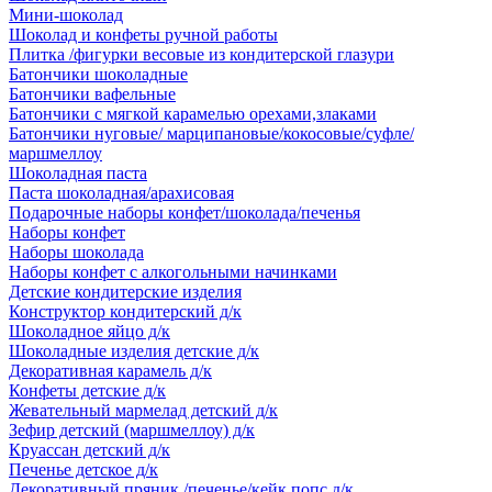
Мини-шоколад
Шоколад и конфеты ручной работы
Плитка /фигурки весовые из кондитерской глазури
Батончики шоколадные
Батончики вафельные
Батончики с мягкой карамелью орехами,злаками
Батончики нуговые/ марципановые/кокосовые/суфле/
маршмеллоу
Шоколадная паста
Паста шоколадная/арахисовая
Подарочные наборы конфет/шоколада/печенья
Наборы конфет
Наборы шоколада
Наборы конфет с алкогольными начинками
Детские кондитерские изделия
Конструктор кондитерский д/к
Шоколадное яйцо д/к
Шоколадные изделия детские д/к
Декоративная карамель д/к
Конфеты детские д/к
Жевательный мармелад детский д/к
Зефир детский (маршмеллоу) д/к
Круассан детский д/к
Печенье детское д/к
Декоративный пряник /печенье/кейк попс д/к