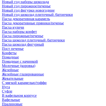
Новый год наборы шоколада
Новый год пирожное/печенье
Новый год фигурки новогодние
Новый год шоколад плиточный /батончики
Пасха декоративная карамель
Пасха декоративные пряники/печенье
Пасха куличи
Пасха наборы конфет
Пасха пирожные/печенье
Пасха шоколад плиточный /батончики
Пасха шоколад фигурный
Пост печенье
Конфеты
Помадные
Помадные с начинкой
Молочные (коровка)
Желейные
Желейные глазированные
Жевательные
С мягкой карамелью/тоффи
Нуга
Суфле
В вафельном корпусе
Вафельные
Пралиновые