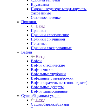
Сдобная выпечка
Круассаны
Пирожные/десерты/торты/рулеты
фасованные
Сезонное печенье
Пряники
Назад
Пряники
Пряники классические
Пряники с начинкой
Печатные
Пряники глазированные
Вафли
Назад
Вафли
Вафли классические
Вафли мягкие
Вафельные трубочки
Вафельные рулеты/рожки
Вафли карамельные(голландские)
Вафельные десерты
Вафли глазированные
Сушки/баранки/сухари
Назад
Сушки/баранки/сухари