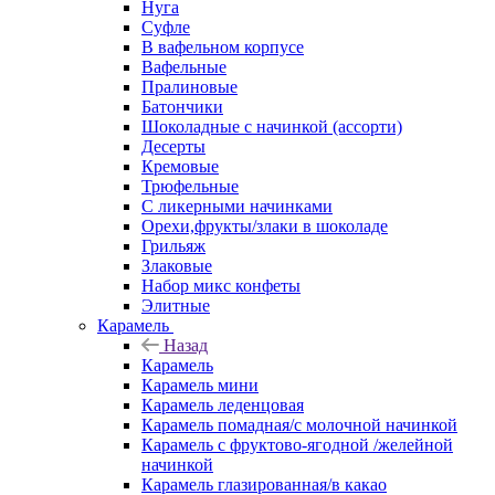
Нуга
Суфле
В вафельном корпусе
Вафельные
Пралиновые
Батончики
Шоколадные с начинкой (ассорти)
Десерты
Кремовые
Трюфельные
С ликерными начинками
Орехи,фрукты/злаки в шоколаде
Грильяж
Злаковые
Набор микс конфеты
Элитные
Карамель
Назад
Карамель
Карамель мини
Карамель леденцовая
Карамель помадная/с молочной начинкой
Карамель с фруктово-ягодной /желейной
начинкой
Карамель глазированная/в какао