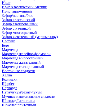
Ирис
Ирис классический /мягкий
Ирис тираженный
Зефир/пастила/безе
Зефир классический
Зефир глазированный
Зефир с начинкой
Зефир многоцветный
Зефир жевательный (маршмеллоу)
Пастила
Безе
Мармелад
Мармелад желейно-формовой
Мармелад многослойный
Мармелад жевательный
Мармелад глазированный
Восточные сладости
Халва
Козинаки
Щербет
Парварда
Нуга/лукум/рахат-лукум
Мучные национальные сладости
Шоколад/батончики
Шоколад плиточный