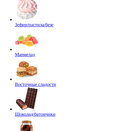
Зефир/пастила/безе
Мармелад
Восточные сладости
Шоколад/батончики