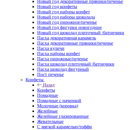
Новый год декоративные пряники/печенье
Новый год конфеты
Новый год наборы конфет
Новый год наборы шоколада
Новый год пирожное/печенье
Новый год фигурки новогодние
Новый год шоколад плиточный /батончики
Пасха декоративная карамель
Пасха декоративные пряники/печенье
Пасха куличи
Пасха наборы конфет
Пасха пирожные/печенье
Пасха шоколад плиточный /батончики
Пасха шоколад фигурный
Пост печенье
Конфеты
Назад
Конфеты
Помадные
Помадные с начинкой
Молочные (коровка)
Желейные
Желейные глазированные
Жевательные
С мягкой карамелью/тоффи