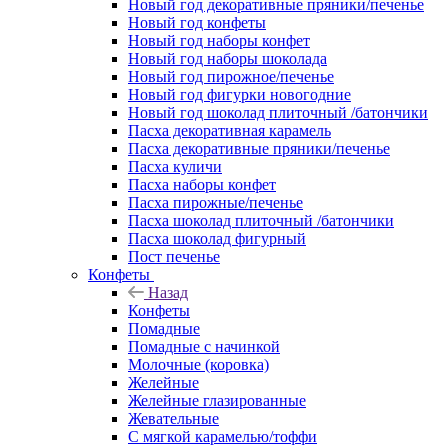
Новый год декоративные пряники/печенье
Новый год конфеты
Новый год наборы конфет
Новый год наборы шоколада
Новый год пирожное/печенье
Новый год фигурки новогодние
Новый год шоколад плиточный /батончики
Пасха декоративная карамель
Пасха декоративные пряники/печенье
Пасха куличи
Пасха наборы конфет
Пасха пирожные/печенье
Пасха шоколад плиточный /батончики
Пасха шоколад фигурный
Пост печенье
Конфеты
Назад
Конфеты
Помадные
Помадные с начинкой
Молочные (коровка)
Желейные
Желейные глазированные
Жевательные
С мягкой карамелью/тоффи