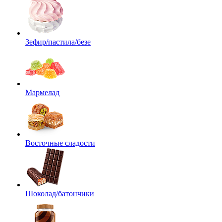
Зефир/пастила/безе
Мармелад
Восточные сладости
Шоколад/батончики