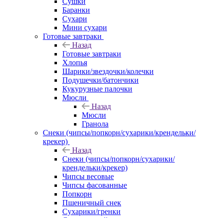
Сушки
Баранки
Сухари
Мини сухари
Готовые завтраки
Назад
Готовые завтраки
Хлопья
Шарики/звездочки/колечки
Подушечки/батончики
Кукурузные палочки
Мюсли
Назад
Мюсли
Гранола
Снеки (чипсы/попкорн/сухарики/крендельки/
крекер)
Назад
Снеки (чипсы/попкорн/сухарики/
крендельки/крекер)
Чипсы весовые
Чипсы фасованные
Попкорн
Пшеничный снек
Сухарики/гренки