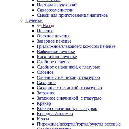
Пастила фруктовая*
Сахарозаменители
Смеси для приготовления напитков
Печенье
Назад
Печенье
Овсяное печенье
Заварное печенье
Грильяжное/злаковое/с кокосом печенье
Вафельное печенье
Бисквитное печенье
Сдобное печенье
Сдобное с начинкой, с глазурью
Слоеное
Слоеное с начинкой, с глазурью
Сахарное
Сахарное с начинкой, с глазурью
Затяжное
Затяжное с начинкой ,с глазурью
Крекер
Крекер с начинкой, с глазурью
Крендель/соломка
Кексы
Пирожные/десерты/торты/рулеты весовые