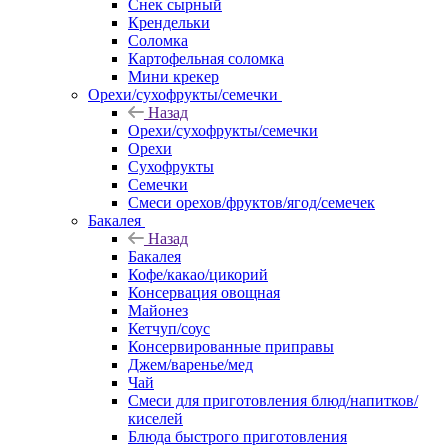
Снек сырный
Крендельки
Соломка
Картофельная соломка
Мини крекер
Орехи/сухофрукты/семечки
Назад
Орехи/сухофрукты/семечки
Орехи
Сухофрукты
Семечки
Смеси орехов/фруктов/ягод/семечек
Бакалея
Назад
Бакалея
Кофе/какао/цикорий
Консервация овощная
Майонез
Кетчуп/соус
Консервированные приправы
Джем/варенье/мед
Чай
Смеси для приготовления блюд/напитков/
киселей
Блюда быстрого приготовления