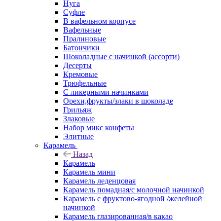
Нуга
Суфле
В вафельном корпусе
Вафельные
Пралиновые
Батончики
Шоколадные с начинкой (ассорти)
Десерты
Кремовые
Трюфельные
С ликерными начинками
Орехи,фрукты/злаки в шоколаде
Грильяж
Злаковые
Набор микс конфеты
Элитные
Карамель
Назад
Карамель
Карамель мини
Карамель леденцовая
Карамель помадная/с молочной начинкой
Карамель с фруктово-ягодной /желейной
начинкой
Карамель глазированная/в какао