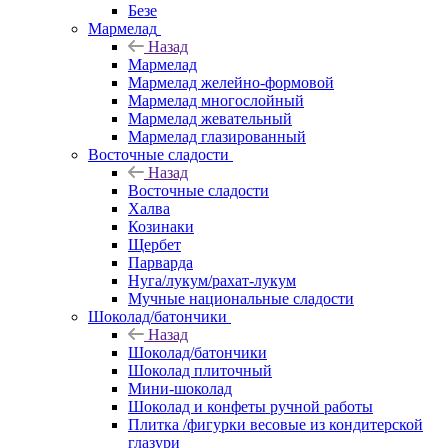
Безе
Мармелад
Назад
Мармелад
Мармелад желейно-формовой
Мармелад многослойный
Мармелад жевательный
Мармелад глазированный
Восточные сладости
Назад
Восточные сладости
Халва
Козинаки
Щербет
Парварда
Нуга/лукум/рахат-лукум
Мучные национальные сладости
Шоколад/батончики
Назад
Шоколад/батончики
Шоколад плиточный
Мини-шоколад
Шоколад и конфеты ручной работы
Плитка /фигурки весовые из кондитерской
глазури