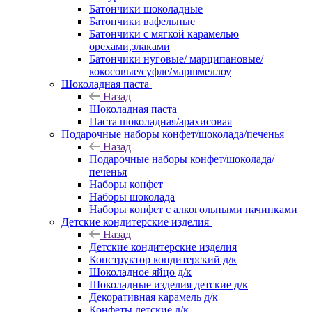
Батончики шоколадные
Батончики вафельные
Батончики с мягкой карамелью
орехами,злаками
Батончики нуговые/ марципановые/
кокосовые/суфле/маршмеллоу
Шоколадная паста
Назад
Шоколадная паста
Паста шоколадная/арахисовая
Подарочные наборы конфет/шоколада/печенья
Назад
Подарочные наборы конфет/шоколада/
печенья
Наборы конфет
Наборы шоколада
Наборы конфет с алкогольными начинками
Детские кондитерские изделия
Назад
Детские кондитерские изделия
Конструктор кондитерский д/к
Шоколадное яйцо д/к
Шоколадные изделия детские д/к
Декоративная карамель д/к
Конфеты детские д/к