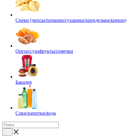
Снеки (чипсы/попкорн/сухарики/крендельки/крекер)
Орехи/сухофрукты/семечки
Бакалея
Соки/напитки/вода