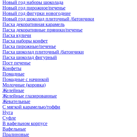
Новый год наборы шоколада
Новый год пирожное/печенье
Новый год фигурки новогодние
Новый год шоколад плиточный /батончики
Пасха декоративная карамель
Пасха декоративные пряники/печенье
Пасха куличи
Пасха наборы конфет
Пасха пирожные/печенье
Пасха шоколад плиточный /батончики
Пасха шоколад фигурный
Пост печенье
Конфеты
Помадные
Помадные с начинкой
Молочные (коровка)
Желейные
Желейные глазированные
Жевательные
С мягкой карамелью/тоффи
Нуга
Суфле
В вафельном корпусе
Вафельные
Пралиновые