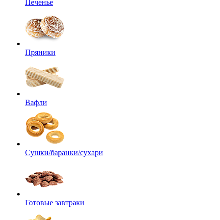
Печенье
Пряники
Вафли
Сушки/баранки/сухари
Готовые завтраки