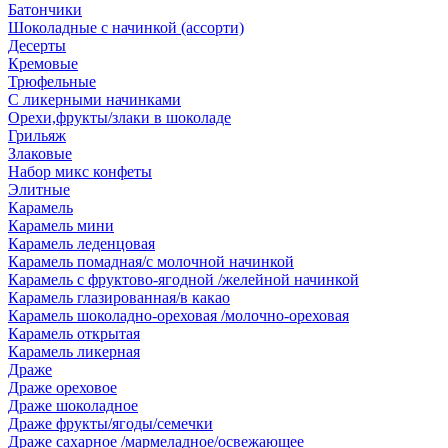
Батончики
Шоколадные с начинкой (ассорти)
Десерты
Кремовые
Трюфельные
С ликерными начинками
Орехи,фрукты/злаки в шоколаде
Грильяж
Злаковые
Набор микс конфеты
Элитные
Карамель
Карамель мини
Карамель леденцовая
Карамель помадная/с молочной начинкой
Карамель с фруктово-ягодной /желейной начинкой
Карамель глазированная/в какао
Карамель шоколадно-ореховая /молочно-ореховая
Карамель открытая
Карамель ликерная
Драже
Драже ореховое
Драже шоколадное
Драже фрукты/ягоды/семечки
Драже сахарное /мармеладное/освежающее