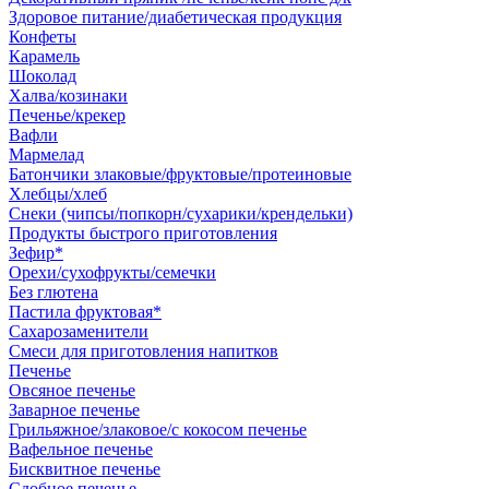
Здоровое питание/диабетическая продукция
Конфеты
Карамель
Шоколад
Халва/козинаки
Печенье/крекер
Вафли
Мармелад
Батончики злаковые/фруктовые/протеиновые
Хлебцы/хлеб
Снеки (чипсы/попкорн/сухарики/крендельки)
Продукты быстрого приготовления
Зефир*
Орехи/сухофрукты/семечки
Без глютена
Пастила фруктовая*
Сахарозаменители
Смеси для приготовления напитков
Печенье
Овсяное печенье
Заварное печенье
Грильяжное/злаковое/с кокосом печенье
Вафельное печенье
Бисквитное печенье
Сдобное печенье