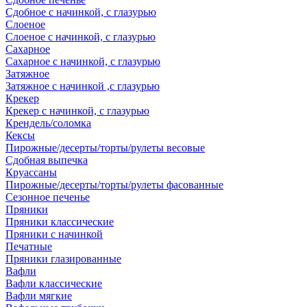
Сдобное с начинкой, с глазурью
Слоеное
Слоеное с начинкой, с глазурью
Сахарное
Сахарное с начинкой, с глазурью
Затяжное
Затяжное с начинкой ,с глазурью
Крекер
Крекер с начинкой, с глазурью
Крендель/соломка
Кексы
Пирожные/десерты/торты/рулеты весовые
Сдобная выпечка
Круассаны
Пирожные/десерты/торты/рулеты фасованные
Сезонное печенье
Пряники
Пряники классические
Пряники с начинкой
Печатные
Пряники глазированные
Вафли
Вафли классические
Вафли мягкие