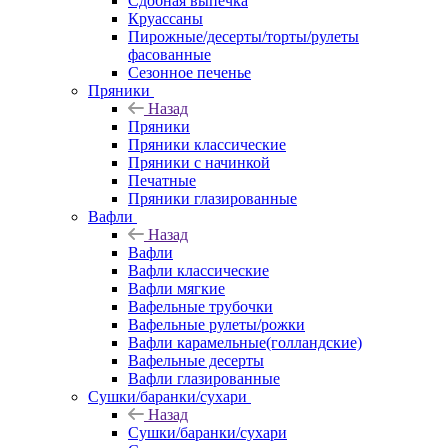
Сдобная выпечка
Круассаны
Пирожные/десерты/торты/рулеты
фасованные
Сезонное печенье
Пряники
Назад
Пряники
Пряники классические
Пряники с начинкой
Печатные
Пряники глазированные
Вафли
Назад
Вафли
Вафли классические
Вафли мягкие
Вафельные трубочки
Вафельные рулеты/рожки
Вафли карамельные(голландские)
Вафельные десерты
Вафли глазированные
Сушки/баранки/сухари
Назад
Сушки/баранки/сухари