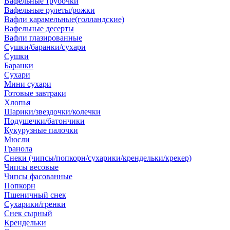
Вафельные трубочки
Вафельные рулеты/рожки
Вафли карамельные(голландские)
Вафельные десерты
Вафли глазированные
Сушки/баранки/сухари
Сушки
Баранки
Сухари
Мини сухари
Готовые завтраки
Хлопья
Шарики/звездочки/колечки
Подушечки/батончики
Кукурузные палочки
Мюсли
Гранола
Снеки (чипсы/попкорн/сухарики/крендельки/крекер)
Чипсы весовые
Чипсы фасованные
Попкорн
Пшеничный снек
Сухарики/гренки
Снек сырный
Крендельки