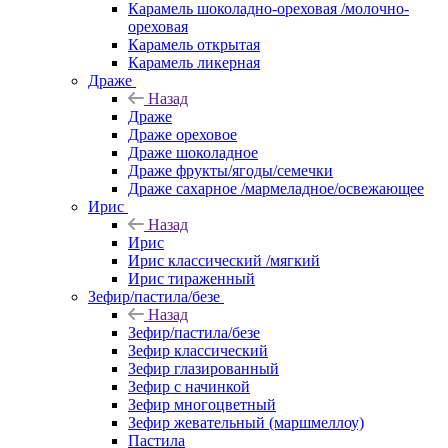
Карамель шоколадно-ореховая /молочно-
ореховая
Карамель открытая
Карамель ликерная
Драже
Назад
Драже
Драже ореховое
Драже шоколадное
Драже фрукты/ягоды/семечки
Драже сахарное /мармеладное/освежающее
Ирис
Назад
Ирис
Ирис классический /мягкий
Ирис тираженный
Зефир/пастила/безе
Назад
Зефир/пастила/безе
Зефир классический
Зефир глазированный
Зефир с начинкой
Зефир многоцветный
Зефир жевательный (маршмеллоу)
Пастила