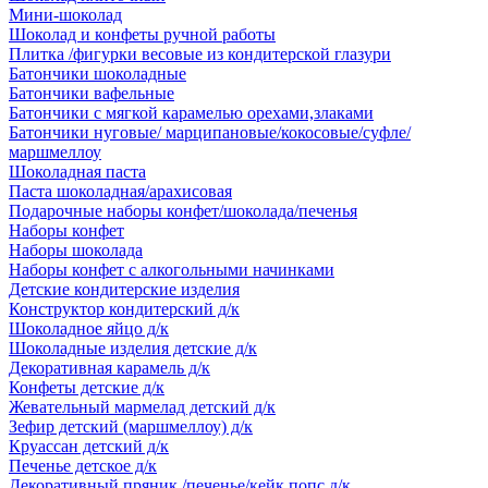
Мини-шоколад
Шоколад и конфеты ручной работы
Плитка /фигурки весовые из кондитерской глазури
Батончики шоколадные
Батончики вафельные
Батончики с мягкой карамелью орехами,злаками
Батончики нуговые/ марципановые/кокосовые/суфле/
маршмеллоу
Шоколадная паста
Паста шоколадная/арахисовая
Подарочные наборы конфет/шоколада/печенья
Наборы конфет
Наборы шоколада
Наборы конфет с алкогольными начинками
Детские кондитерские изделия
Конструктор кондитерский д/к
Шоколадное яйцо д/к
Шоколадные изделия детские д/к
Декоративная карамель д/к
Конфеты детские д/к
Жевательный мармелад детский д/к
Зефир детский (маршмеллоу) д/к
Круассан детский д/к
Печенье детское д/к
Декоративный пряник /печенье/кейк попс д/к