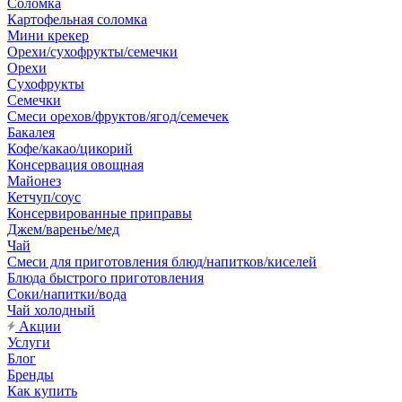
Соломка
Картофельная соломка
Мини крекер
Орехи/сухофрукты/семечки
Орехи
Сухофрукты
Семечки
Смеси орехов/фруктов/ягод/семечек
Бакалея
Кофе/какао/цикорий
Консервация овощная
Майонез
Кетчуп/соус
Консервированные приправы
Джем/варенье/мед
Чай
Смеси для приготовления блюд/напитков/киселей
Блюда быстрого приготовления
Соки/напитки/вода
Чай холодный
Акции
Услуги
Блог
Бренды
Как купить