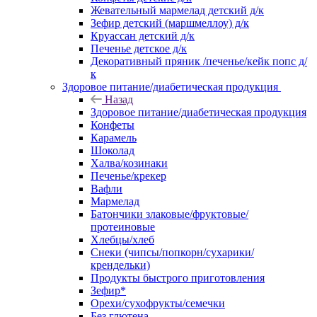
Жевательный мармелад детский д/к
Зефир детский (маршмеллоу) д/к
Круассан детский д/к
Печенье детское д/к
Декоративный пряник /печенье/кейк попс д/
к
Здоровое питание/диабетическая продукция
Назад
Здоровое питание/диабетическая продукция
Конфеты
Карамель
Шоколад
Халва/козинаки
Печенье/крекер
Вафли
Мармелад
Батончики злаковые/фруктовые/
протеиновые
Хлебцы/хлеб
Снеки (чипсы/попкорн/сухарики/
крендельки)
Продукты быстрого приготовления
Зефир*
Орехи/сухофрукты/семечки
Без глютена