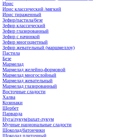
Ирис
Ирис классический /мягкий
Ирис тираженный
Зефир/пастила/безе
Зефир классический
Зефир глазированный
Зефир с начинкой
Зефир многоцветный
Зефир жевательный (маршмеллоу)
Пастила
Безе
Мармелад
Мармелад желейно-формовой
Мармелад многослойный
Мармелад жевательный
Мармелад глазированный
Восточные сладости
Халва
Козинаки
Щербет
Парварда
Нуга/лукум/рахат-лукум
Мучные национальные сладости
Шоколад/батончики
Шоколад плиточный