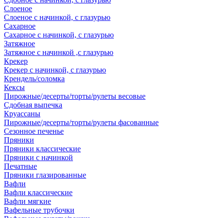
Слоеное
Слоеное с начинкой, с глазурью
Сахарное
Сахарное с начинкой, с глазурью
Затяжное
Затяжное с начинкой ,с глазурью
Крекер
Крекер с начинкой, с глазурью
Крендель/соломка
Кексы
Пирожные/десерты/торты/рулеты весовые
Сдобная выпечка
Круассаны
Пирожные/десерты/торты/рулеты фасованные
Сезонное печенье
Пряники
Пряники классические
Пряники с начинкой
Печатные
Пряники глазированные
Вафли
Вафли классические
Вафли мягкие
Вафельные трубочки