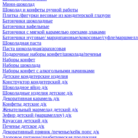
Мини-шоколад
Шоколад и конфеты ручной работы
Плитка /фигурки весовые из кондитерской глазури
Батончики шоколадные
Батончики вафельные
Батончики с мягкой карамелью орехами,злаками
Батончики нуговые/ марципановые/кокосовые/суфле/маршмелл
Шоколадная паста
Паста шоколадная/арахисовая
Подарочные наборы конфет/шоколада/печенья
Наборы конфет
Наборы шоколада
Наборы конфет с алкогольными начинками
Детские кондитерские изделия
Конструктор кондитерский д/к
Шоколадное яйцо д/к
Шоколадные изделия детские д/к
Декоративная карамель д/к
Конфеты детские д/к
Жевательный мармелад детский д/к
Зефир детский (маршмеллоу) д/к
Круассан детский д/к
Печенье детское д/к
Декоративный пряник /печенье/кейк попс д/к
Здоровое питание/диабетическая продукция