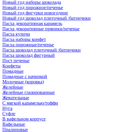
Новый год наборы шоколада
Новый год пирожное/печенье
Новый год фигурки новогодние
Новый год шоколад плиточный /батончики
Пасха декоративная карамель
Пасха декоративные пряники/печенье
Пасха куличи
Пасха наборы конфет
Пасха пирожные/печенье
Пасха шоколад плиточный /батончики
Пасха шоколад фигурный
Пост печенье
Конфеты
Помадные
Помадные с начинкой
Молочные (коровка)
Желейные
Желейные глазированные
Жевательные
С мягкой карамелью/тоффи
Нуга
Суфле
В вафельном корпусе
Вафельные
Пралиновые