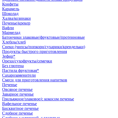
Конфеты
Карамель
Шоколад
Халва/козинаки
Печенье/крекер
Вафли
Мармелад
Батончики злаковые/фруктовые/протеиновые
Хлебцы/хлеб
Снеки (чипсы/попкорн/сухарики/крендельки)
Продукты быстрого приготовления
Зефир*
Орехи/сухофрукты/семечки
Без глютена
Пастила фруктовая*
Сахарозаменители
Смеси для приготовления напитков
Печенье
Овсяное печенье
Заварное печенье
Грильяжное/злаковое/с кокосом печенье
Вафельное печенье
Бисквитное печенье
Сдобное печенье
Сдобное с начинкой, с глазурью