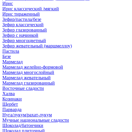
Ирис
Ирис классический /мягкий
Ирис тираженный
Зефир/пастила/безе
Зефир классический
Зефир глазированный
Зефир с начинкой
Зефир многоцветный
Зефир жевательный (маршмеллоу)
Пастила
Безе
Мармелад
Мармелад желейно-формовой
Мармелад многослойный
Мармелад жевательный
Мармелад глазированный
Восточные сладости
Халва
Козинаки
Щербет
Парварда
Нуга/лукум/рахат-лукум
Мучные национальные сладости
Шоколад/батончики
Шоколад плиточный