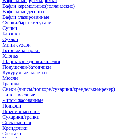
Вафельные рулеты/рожки
Вафли карамельные(голландские)
Вафельные десерты
Вафли глазированные
Сушки/баранки/сухари
Сушки
Баранки
Сухари
Мини сухари
Готовые завтраки
Хлопья
Шарики/звездочки/колечки
Подушечки/батончики
Кукурузные палочки
Мюсли
Гранола
Снеки (чипсы/попкорн/сухарики/крендельки/крекер)
Чипсы весовые
Чипсы фасованные
Попкорн
Пшеничный снек
Сухарики/гренки
Снек сырный
Крендельки
Соломка