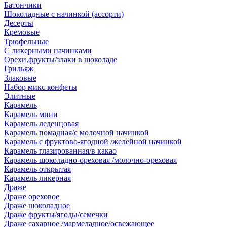
Батончики
Шоколадные с начинкой (ассорти)
Десерты
Кремовые
Трюфельные
С ликерными начинками
Орехи,фрукты/злаки в шоколаде
Грильяж
Злаковые
Набор микс конфеты
Элитные
Карамель
Карамель мини
Карамель леденцовая
Карамель помадная/с молочной начинкой
Карамель с фруктово-ягодной /желейной начинкой
Карамель глазированная/в какао
Карамель шоколадно-ореховая /молочно-ореховая
Карамель открытая
Карамель ликерная
Драже
Драже ореховое
Драже шоколадное
Драже фрукты/ягоды/семечки
Драже сахарное /мармеладное/освежающее