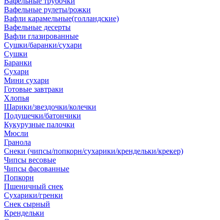
Вафельные трубочки
Вафельные рулеты/рожки
Вафли карамельные(голландские)
Вафельные десерты
Вафли глазированные
Сушки/баранки/сухари
Сушки
Баранки
Сухари
Мини сухари
Готовые завтраки
Хлопья
Шарики/звездочки/колечки
Подушечки/батончики
Кукурузные палочки
Мюсли
Гранола
Снеки (чипсы/попкорн/сухарики/крендельки/крекер)
Чипсы весовые
Чипсы фасованные
Попкорн
Пшеничный снек
Сухарики/гренки
Снек сырный
Крендельки