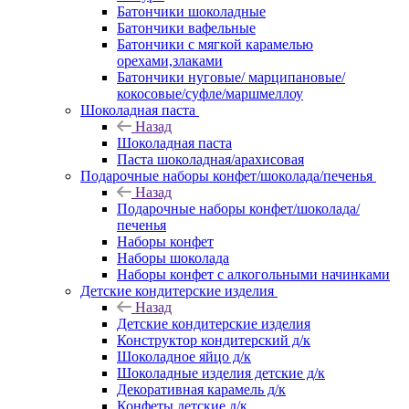
Батончики шоколадные
Батончики вафельные
Батончики с мягкой карамелью
орехами,злаками
Батончики нуговые/ марципановые/
кокосовые/суфле/маршмеллоу
Шоколадная паста
Назад
Шоколадная паста
Паста шоколадная/арахисовая
Подарочные наборы конфет/шоколада/печенья
Назад
Подарочные наборы конфет/шоколада/
печенья
Наборы конфет
Наборы шоколада
Наборы конфет с алкогольными начинками
Детские кондитерские изделия
Назад
Детские кондитерские изделия
Конструктор кондитерский д/к
Шоколадное яйцо д/к
Шоколадные изделия детские д/к
Декоративная карамель д/к
Конфеты детские д/к