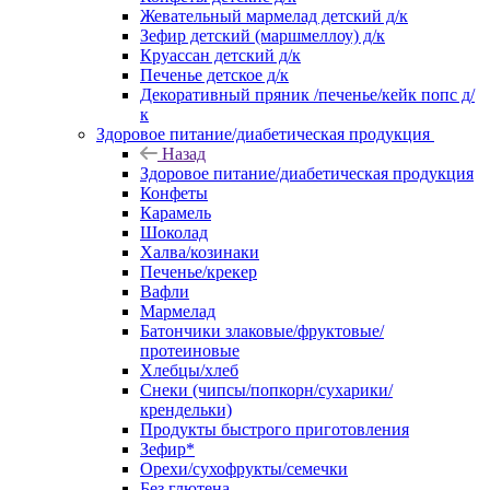
Жевательный мармелад детский д/к
Зефир детский (маршмеллоу) д/к
Круассан детский д/к
Печенье детское д/к
Декоративный пряник /печенье/кейк попс д/
к
Здоровое питание/диабетическая продукция
Назад
Здоровое питание/диабетическая продукция
Конфеты
Карамель
Шоколад
Халва/козинаки
Печенье/крекер
Вафли
Мармелад
Батончики злаковые/фруктовые/
протеиновые
Хлебцы/хлеб
Снеки (чипсы/попкорн/сухарики/
крендельки)
Продукты быстрого приготовления
Зефир*
Орехи/сухофрукты/семечки
Без глютена