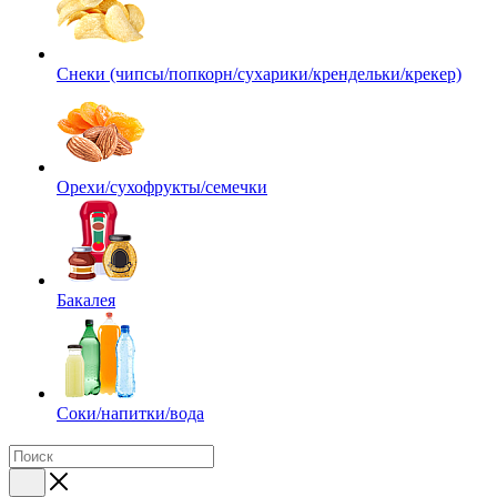
Снеки (чипсы/попкорн/сухарики/крендельки/крекер)
Орехи/сухофрукты/семечки
Бакалея
Соки/напитки/вода