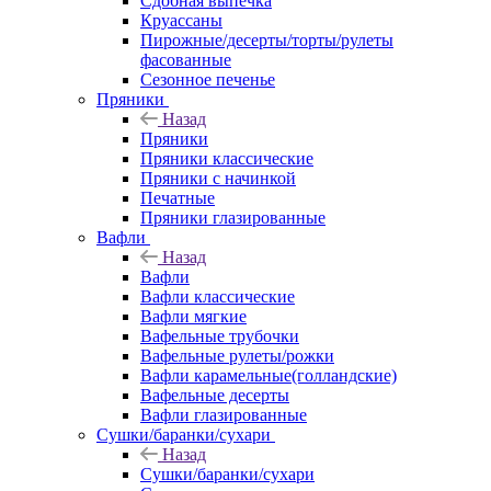
Сдобная выпечка
Круассаны
Пирожные/десерты/торты/рулеты
фасованные
Сезонное печенье
Пряники
Назад
Пряники
Пряники классические
Пряники с начинкой
Печатные
Пряники глазированные
Вафли
Назад
Вафли
Вафли классические
Вафли мягкие
Вафельные трубочки
Вафельные рулеты/рожки
Вафли карамельные(голландские)
Вафельные десерты
Вафли глазированные
Сушки/баранки/сухари
Назад
Сушки/баранки/сухари