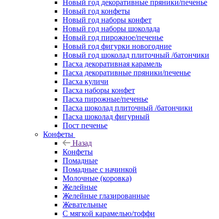
Новый год декоративные пряники/печенье
Новый год конфеты
Новый год наборы конфет
Новый год наборы шоколада
Новый год пирожное/печенье
Новый год фигурки новогодние
Новый год шоколад плиточный /батончики
Пасха декоративная карамель
Пасха декоративные пряники/печенье
Пасха куличи
Пасха наборы конфет
Пасха пирожные/печенье
Пасха шоколад плиточный /батончики
Пасха шоколад фигурный
Пост печенье
Конфеты
Назад
Конфеты
Помадные
Помадные с начинкой
Молочные (коровка)
Желейные
Желейные глазированные
Жевательные
С мягкой карамелью/тоффи