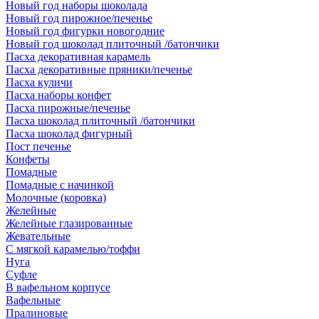
Новый год наборы шоколада
Новый год пирожное/печенье
Новый год фигурки новогодние
Новый год шоколад плиточный /батончики
Пасха декоративная карамель
Пасха декоративные пряники/печенье
Пасха куличи
Пасха наборы конфет
Пасха пирожные/печенье
Пасха шоколад плиточный /батончики
Пасха шоколад фигурный
Пост печенье
Конфеты
Помадные
Помадные с начинкой
Молочные (коровка)
Желейные
Желейные глазированные
Жевательные
С мягкой карамелью/тоффи
Нуга
Суфле
В вафельном корпусе
Вафельные
Пралиновые