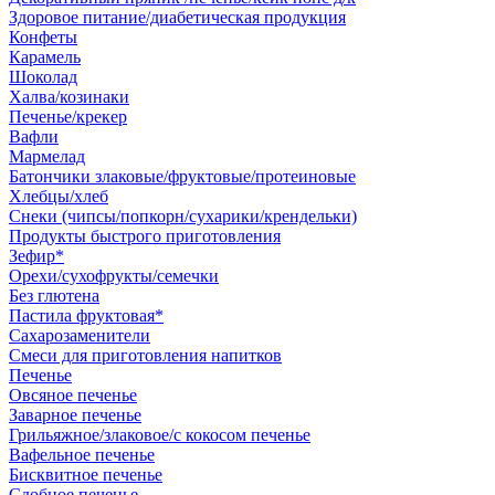
Здоровое питание/диабетическая продукция
Конфеты
Карамель
Шоколад
Халва/козинаки
Печенье/крекер
Вафли
Мармелад
Батончики злаковые/фруктовые/протеиновые
Хлебцы/хлеб
Снеки (чипсы/попкорн/сухарики/крендельки)
Продукты быстрого приготовления
Зефир*
Орехи/сухофрукты/семечки
Без глютена
Пастила фруктовая*
Сахарозаменители
Смеси для приготовления напитков
Печенье
Овсяное печенье
Заварное печенье
Грильяжное/злаковое/с кокосом печенье
Вафельное печенье
Бисквитное печенье
Сдобное печенье