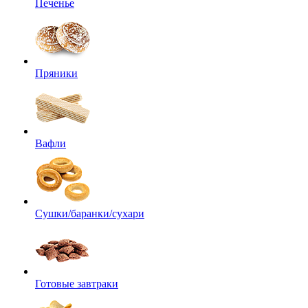
Печенье
Пряники
Вафли
Сушки/баранки/сухари
Готовые завтраки