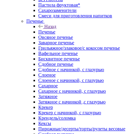
Пастила фруктовая*
Сахарозаменители
Смеси для приготовления напитков
Печенье
Назад
Печенье
Овсяное печенье
Заварное печенье
Грильяжное/злаковое/с кокосом печенье
Вафельное печенье
Бисквитное печенье
Сдобное печенье
Сдобное с начинкой, с глазурью
Слоеное
Слоеное с начинкой, с глазурью
Сахарное
Сахарное с начинкой, с глазурью
Затяжное
Затяжное с начинкой ,с глазурью
Крекер
Крекер с начинкой, с глазурью
Крендель/соломка
Кексы
Пирожные/десерты/торты/рулеты весовые