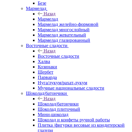
Безе
Мармелад
Назад
Мармелад
Мармелад желейно-формовой
Мармелад многослойный
Мармелад жевательный
Мармелад глазированный
Восточные сладости
Назад
Восточные сладости
Халва
Козинаки
Щербет
Парварда
Нуга/лукум/рахат-лукум
Мучные национальные сладости
Шоколад/батончики
Назад
Шоколад/батончики
Шоколад плиточный
Мини-шоколад
Шоколад и конфеты ручной работы
Плитка /фигурки весовые из кондитерской
глазури