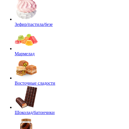
Зефир/пастила/безе
Мармелад
Восточные сладости
Шоколад/батончики