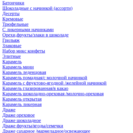
Батончики
Шоколадные с начинкой (ассорти)
Десерты
Кремовые
Трюфельные
С ликерными начинками
Орехи,фрукты/злаки в шоколаде
Грильяж
Злаковые
Набор микс конфеты
Элитные
Карамель
Карамель мини
Карамель леденцовая
Карамель помадная/с молочной начинкой
Карамель с фруктово-ягодной /желейной начинкой
Карамель глазированная/в какао
Карамель шоколадно-ореховая /молочно-ореховая
Карамель открытая
Карамель ликерная
Драже
Драже ореховое
Драже шоколадное
Драже фрукты/ягоды/семечки
Драже сахарное /мармеладное/освежающее