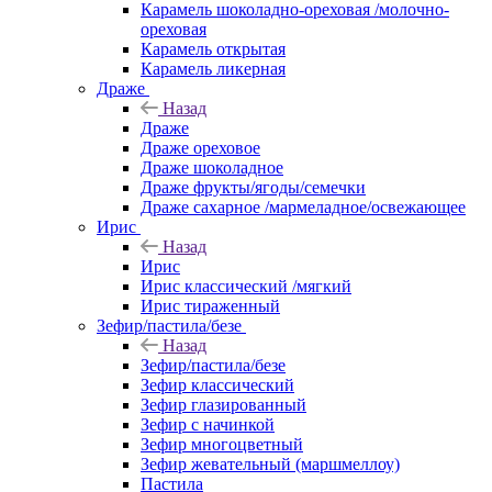
Карамель шоколадно-ореховая /молочно-
ореховая
Карамель открытая
Карамель ликерная
Драже
Назад
Драже
Драже ореховое
Драже шоколадное
Драже фрукты/ягоды/семечки
Драже сахарное /мармеладное/освежающее
Ирис
Назад
Ирис
Ирис классический /мягкий
Ирис тираженный
Зефир/пастила/безе
Назад
Зефир/пастила/безе
Зефир классический
Зефир глазированный
Зефир с начинкой
Зефир многоцветный
Зефир жевательный (маршмеллоу)
Пастила