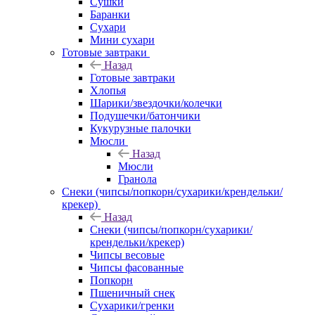
Сушки
Баранки
Сухари
Мини сухари
Готовые завтраки
Назад
Готовые завтраки
Хлопья
Шарики/звездочки/колечки
Подушечки/батончики
Кукурузные палочки
Мюсли
Назад
Мюсли
Гранола
Снеки (чипсы/попкорн/сухарики/крендельки/
крекер)
Назад
Снеки (чипсы/попкорн/сухарики/
крендельки/крекер)
Чипсы весовые
Чипсы фасованные
Попкорн
Пшеничный снек
Сухарики/гренки