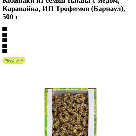
Козинаки из семян тыквы с медом,
Каравайка, ИП Трофимов (Барнаул),
500 г