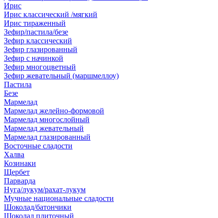
Ирис
Ирис классический /мягкий
Ирис тираженный
Зефир/пастила/безе
Зефир классический
Зефир глазированный
Зефир с начинкой
Зефир многоцветный
Зефир жевательный (маршмеллоу)
Пастила
Безе
Мармелад
Мармелад желейно-формовой
Мармелад многослойный
Мармелад жевательный
Мармелад глазированный
Восточные сладости
Халва
Козинаки
Щербет
Парварда
Нуга/лукум/рахат-лукум
Мучные национальные сладости
Шоколад/батончики
Шоколад плиточный