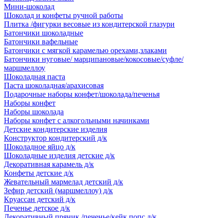
Мини-шоколад
Шоколад и конфеты ручной работы
Плитка /фигурки весовые из кондитерской глазури
Батончики шоколадные
Батончики вафельные
Батончики с мягкой карамелью орехами,злаками
Батончики нуговые/ марципановые/кокосовые/суфле/
маршмеллоу
Шоколадная паста
Паста шоколадная/арахисовая
Подарочные наборы конфет/шоколада/печенья
Наборы конфет
Наборы шоколада
Наборы конфет с алкогольными начинками
Детские кондитерские изделия
Конструктор кондитерский д/к
Шоколадное яйцо д/к
Шоколадные изделия детские д/к
Декоративная карамель д/к
Конфеты детские д/к
Жевательный мармелад детский д/к
Зефир детский (маршмеллоу) д/к
Круассан детский д/к
Печенье детское д/к
Декоративный пряник /печенье/кейк попс д/к