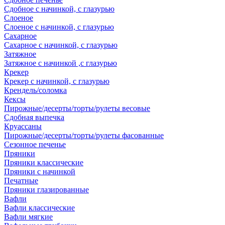
Сдобное с начинкой, с глазурью
Слоеное
Слоеное с начинкой, с глазурью
Сахарное
Сахарное с начинкой, с глазурью
Затяжное
Затяжное с начинкой ,с глазурью
Крекер
Крекер с начинкой, с глазурью
Крендель/соломка
Кексы
Пирожные/десерты/торты/рулеты весовые
Сдобная выпечка
Круассаны
Пирожные/десерты/торты/рулеты фасованные
Сезонное печенье
Пряники
Пряники классические
Пряники с начинкой
Печатные
Пряники глазированные
Вафли
Вафли классические
Вафли мягкие