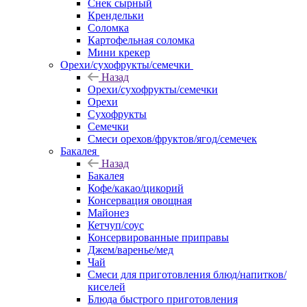
Снек сырный
Крендельки
Соломка
Картофельная соломка
Мини крекер
Орехи/сухофрукты/семечки
Назад
Орехи/сухофрукты/семечки
Орехи
Сухофрукты
Семечки
Смеси орехов/фруктов/ягод/семечек
Бакалея
Назад
Бакалея
Кофе/какао/цикорий
Консервация овощная
Майонез
Кетчуп/соус
Консервированные приправы
Джем/варенье/мед
Чай
Смеси для приготовления блюд/напитков/
киселей
Блюда быстрого приготовления