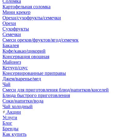
Соломка
Картофельная соломка
Мини крекер
Орехи/сухофрукты/семечки
Орехи
Сухофрукты
Семечки
Смеси орехов/фруктов/ягод/семечек
Бакалея
Кофе/какао/цикорий
Консервация овощная
Майонез
Кетчуп/соус
Консервированные приправы
Джем/варенье/мед
Чай
Смеси для приготовления блюд/напитков/киселей
Блюда быстрого приготовления
Соки/напитки/вода
Чай холодный
Акции
Услуги
Блог
Бренды
Как купить