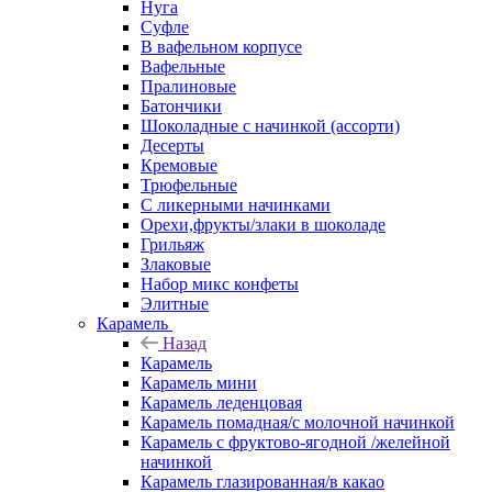
Нуга
Суфле
В вафельном корпусе
Вафельные
Пралиновые
Батончики
Шоколадные с начинкой (ассорти)
Десерты
Кремовые
Трюфельные
С ликерными начинками
Орехи,фрукты/злаки в шоколаде
Грильяж
Злаковые
Набор микс конфеты
Элитные
Карамель
Назад
Карамель
Карамель мини
Карамель леденцовая
Карамель помадная/с молочной начинкой
Карамель с фруктово-ягодной /желейной
начинкой
Карамель глазированная/в какао