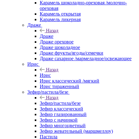
Карамель шоколадно-ореховая /молочно-
ореховая
Карамель открытая
Карамель ликерная
Драже
Назад
Драже
Драже ореховое
Драже шоколадное
Драже фрукты/ягоды/семечки
Драже сахарное /мармеладное/освежающее
Ирис
Назад
Ирис
Ирис классический /мягкий
Ирис тираженный
Зефир/пастила/безе
Назад
Зефир/пастила/безе
Зефир классический
Зефир глазированный
Зефир с начинкой
Зефир многоцветный
Зефир жевательный (маршмеллоу)
Пастила