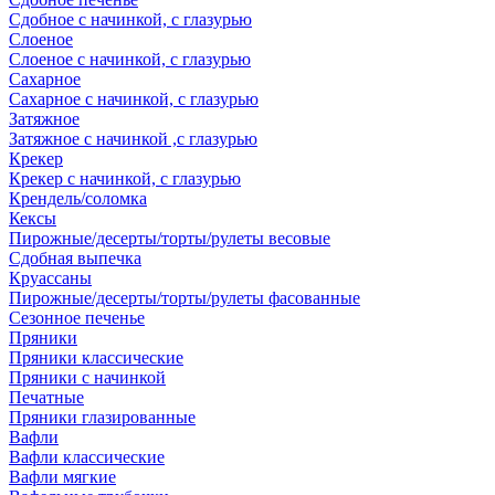
Сдобное с начинкой, с глазурью
Слоеное
Слоеное с начинкой, с глазурью
Сахарное
Сахарное с начинкой, с глазурью
Затяжное
Затяжное с начинкой ,с глазурью
Крекер
Крекер с начинкой, с глазурью
Крендель/соломка
Кексы
Пирожные/десерты/торты/рулеты весовые
Сдобная выпечка
Круассаны
Пирожные/десерты/торты/рулеты фасованные
Сезонное печенье
Пряники
Пряники классические
Пряники с начинкой
Печатные
Пряники глазированные
Вафли
Вафли классические
Вафли мягкие