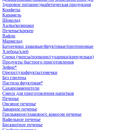
Здоровое питание/диабетическая продукция
Конфеты
Карамель
Шоколад
Халва/козинаки
Печенье/крекер
Вафли
Мармелад
Батончики злаковые/фруктовые/протеиновые
Хлебцы/хлеб
Снеки (чипсы/попкорн/сухарики/крендельки)
Продукты быстрого приготовления
Зефир*
Орехи/сухофрукты/семечки
Без глютена
Пастила фруктовая*
Сахарозаменители
Смеси для приготовления напитков
Печенье
Овсяное печенье
Заварное печенье
Грильяжное/злаковое/с кокосом печенье
Вафельное печенье
Бисквитное печенье
Сдобное печенье