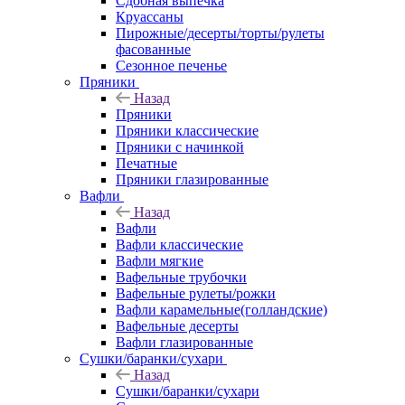
Сдобная выпечка
Круассаны
Пирожные/десерты/торты/рулеты
фасованные
Сезонное печенье
Пряники
Назад
Пряники
Пряники классические
Пряники с начинкой
Печатные
Пряники глазированные
Вафли
Назад
Вафли
Вафли классические
Вафли мягкие
Вафельные трубочки
Вафельные рулеты/рожки
Вафли карамельные(голландские)
Вафельные десерты
Вафли глазированные
Сушки/баранки/сухари
Назад
Сушки/баранки/сухари