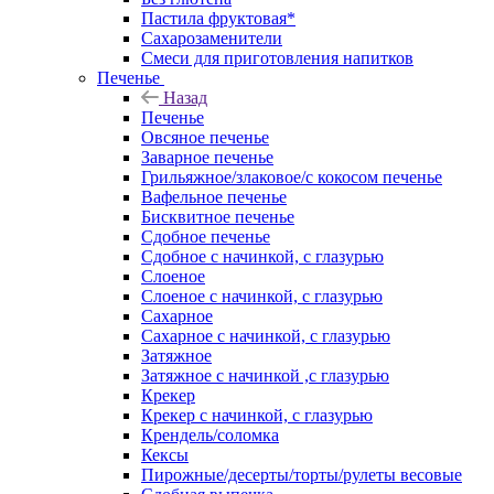
Пастила фруктовая*
Сахарозаменители
Смеси для приготовления напитков
Печенье
Назад
Печенье
Овсяное печенье
Заварное печенье
Грильяжное/злаковое/с кокосом печенье
Вафельное печенье
Бисквитное печенье
Сдобное печенье
Сдобное с начинкой, с глазурью
Слоеное
Слоеное с начинкой, с глазурью
Сахарное
Сахарное с начинкой, с глазурью
Затяжное
Затяжное с начинкой ,с глазурью
Крекер
Крекер с начинкой, с глазурью
Крендель/соломка
Кексы
Пирожные/десерты/торты/рулеты весовые