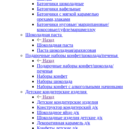
Батончики шоколадные
Батончики вафельные
Батончики с мягкой карамелью
орехами,злаками
Батончики нуговые/ марципановые/
кокосовые/суфле/маршмеллоу
Шоколадная паста
Назад
Шоколадная паста
Паста шоколадная/арахисовая
Подарочные наборы конфет/шоколада/печенья
Назад
Подарочные наборы конфет/шоколада/
печенья
Наборы конфет
Наборы шоколада
Наборы конфет с алкогольными начинками
Детские кондитерские изделия
Назад
Детские кондитерские изделия
Конструктор кондитерский д/к
Шоколадное яйцо д/к
Шоколадные изделия детские д/к
Декоративная карамель д/к
Конфеты детские д/к