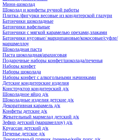
Мини-шоколад
Шоколад и конфеты ручной работы
Плитка /фигурки весовые из кондитерской глазури
Батончики шоколадные
Батончики вафельные
Батончики с мягкой карамелью орехами,злаками
Батончики нуговые/ марципановые/кокосовые/суфле/
маршмеллоу
Шоколадная паста
Паста шоколадная/арахисовая
Подарочные наборы конфет/шоколада/печенья
Наборы конфет
Наборы шоколада
Наборы конфет с алкогольными начинками
Детские кондитерские изделия
Конструктор кондитерский д/к
Шоколадное яйцо д/к
Шоколадные изделия детские д/к
Декоративная карамель д/к
Конфеты детские д/к
Жевательный мармелад детский д/к
Зефир детский (маршмеллоу) д/к
Круассан детский д/к
Печенье детское д/к
Декоративный пряник /печенье/кейк попс д/к