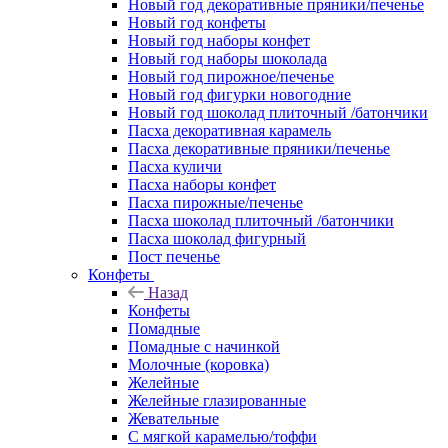
Новый год декоративные пряники/печенье
Новый год конфеты
Новый год наборы конфет
Новый год наборы шоколада
Новый год пирожное/печенье
Новый год фигурки новогодние
Новый год шоколад плиточный /батончики
Пасха декоративная карамель
Пасха декоративные пряники/печенье
Пасха куличи
Пасха наборы конфет
Пасха пирожные/печенье
Пасха шоколад плиточный /батончики
Пасха шоколад фигурный
Пост печенье
Конфеты
Назад
Конфеты
Помадные
Помадные с начинкой
Молочные (коровка)
Желейные
Желейные глазированные
Жевательные
С мягкой карамелью/тоффи