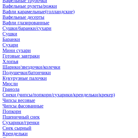
Вафельные трубочки
Вафельные рулеты/рожки
Вафли карамельные(голландские)
Вафельные десерты
Вафли глазированные
Сушки/баранки/сухари
Сушки
Баранки
Сухари
Мини сухари
Готовые завтраки
Хлопья
Шарики/звездочки/колечки
Подушечки/батончики
Кукурузные палочки
Мюсли
Гранола
Снеки (чипсы/попкорн/сухарики/крендельки/крекер)
Чипсы весовые
Чипсы фасованные
Попкорн
Пшеничный снек
Сухарики/гренки
Снек сырный
Крендельки