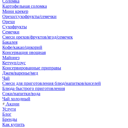
Соломка
Картофельная соломка
Мини крекер
Орехи/сухофрукты/семечки
Орехи
Сухофрукты
Семечки
Смеси орехов/фруктов/ягод/семечек
Бакалея
Кофе/какао/цикорий
Консервация овощная
Майонез
Кетчуп/соус
Консервированные приправы
Джем/варенье/мед
Чай
Смеси для приготовления блюд/напитков/киселей
Блюда быстрого приготовления
Соки/напитки/вода
Чай холодный
Акции
Услуги
Блог
Бренды
Как купить