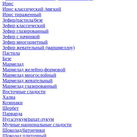
Ирис
Ирис классический /мягкий
Ирис тираженный
Зефир/пастила/безе
Зефир классический
Зефир глазированный
Зефир с начинкой
Зефир многоцветный
Зефир жевательный (маршмеллоу)
Пастила
Безе
Мармелад
Мармелад желейно-формовой
Мармелад многослойный
Мармелад жевательный
Мармелад глазированный
Восточные сладости
Халва
Козинаки
Щербет
Парварда
Нуга/лукум/рахат-лукум
Мучные национальные сладости
Шоколад/батончики
Шоколад плиточный