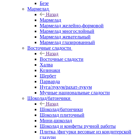
Безе
Мармелад
Назад
Мармелад
Мармелад желейно-формовой
Мармелад многослойный
Мармелад жевательный
Мармелад глазированный
Восточные сладости
Назад
Восточные сладости
Халва
Козинаки
Щербет
Парварда
Нуга/лукум/рахат-лукум
Мучные национальные сладости
Шоколад/батончики
Назад
Шоколад/батончики
Шоколад плиточный
Мини-шоколад
Шоколад и конфеты ручной работы
Плитка /фигурки весовые из кондитерской
глазури