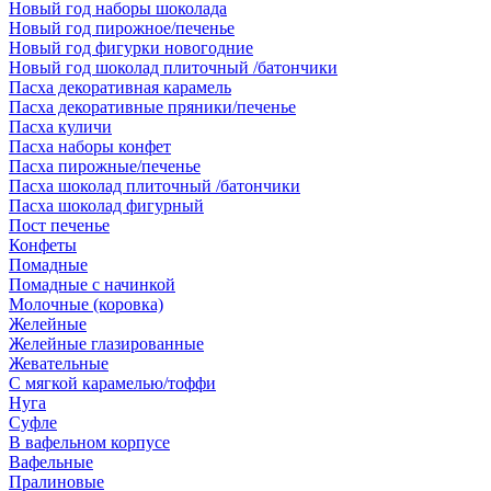
Новый год наборы шоколада
Новый год пирожное/печенье
Новый год фигурки новогодние
Новый год шоколад плиточный /батончики
Пасха декоративная карамель
Пасха декоративные пряники/печенье
Пасха куличи
Пасха наборы конфет
Пасха пирожные/печенье
Пасха шоколад плиточный /батончики
Пасха шоколад фигурный
Пост печенье
Конфеты
Помадные
Помадные с начинкой
Молочные (коровка)
Желейные
Желейные глазированные
Жевательные
С мягкой карамелью/тоффи
Нуга
Суфле
В вафельном корпусе
Вафельные
Пралиновые