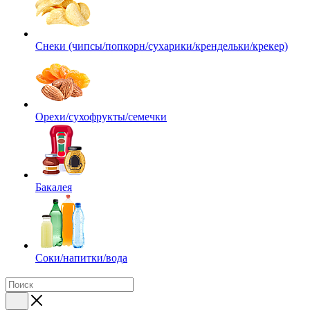
Снеки (чипсы/попкорн/сухарики/крендельки/крекер)
Орехи/сухофрукты/семечки
Бакалея
Соки/напитки/вода