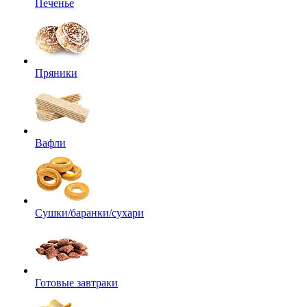
Печенье
Пряники
Вафли
Сушки/баранки/сухари
Готовые завтраки