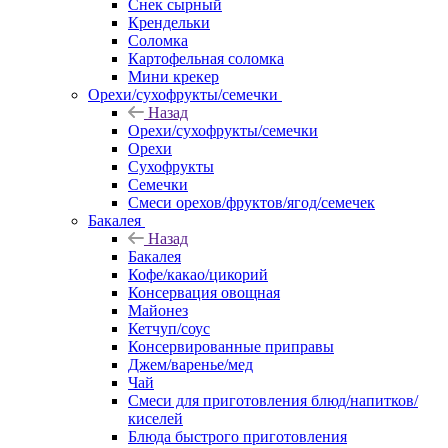
Снек сырный
Крендельки
Соломка
Картофельная соломка
Мини крекер
Орехи/сухофрукты/семечки
Назад
Орехи/сухофрукты/семечки
Орехи
Сухофрукты
Семечки
Смеси орехов/фруктов/ягод/семечек
Бакалея
Назад
Бакалея
Кофе/какао/цикорий
Консервация овощная
Майонез
Кетчуп/соус
Консервированные приправы
Джем/варенье/мед
Чай
Смеси для приготовления блюд/напитков/
киселей
Блюда быстрого приготовления