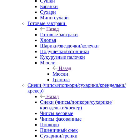
Сушки
Баранки
Сухари
Мини сухари
Готовые завтраки
Назад
Готовые завтраки
Хлопья
Шарики/звездочки/колечки
Подушечки/батончики
Кукурузные палочки
Мюсли
Назад
Мюсли
Гранола
Снеки (чипсы/попкорн/сухарики/крендельки/
крекер)
Назад
Снеки (чипсы/попкорн/сухарики/
крендельки/крекер)
Чипсы весовые
Чипсы фасованные
Попкорн
Пшеничный снек
Сухарики/гренки