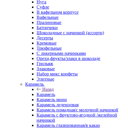
Нуга
Суфле
В вафельном корпусе
Вафельные
Пралиновые
Батончики
Шоколадные с начинкой (ассорти)
Десерты
Кремовые
Трюфельные
С ликерными начинками
Орехи,фрукты/злаки в шоколаде
Грильяж
Злаковые
Набор микс конфеты
Элитные
Карамель
Назад
Карамель
Карамель мини
Карамель леденцовая
Карамель помадная/с молочной начинкой
Карамель с фруктово-ягодной /желейной
начинкой
Карамель глазированная/в какао