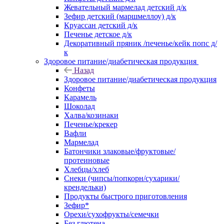
Жевательный мармелад детский д/к
Зефир детский (маршмеллоу) д/к
Круассан детский д/к
Печенье детское д/к
Декоративный пряник /печенье/кейк попс д/
к
Здоровое питание/диабетическая продукция
Назад
Здоровое питание/диабетическая продукция
Конфеты
Карамель
Шоколад
Халва/козинаки
Печенье/крекер
Вафли
Мармелад
Батончики злаковые/фруктовые/
протеиновые
Хлебцы/хлеб
Снеки (чипсы/попкорн/сухарики/
крендельки)
Продукты быстрого приготовления
Зефир*
Орехи/сухофрукты/семечки
Без глютена