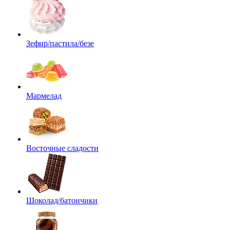
Зефир/пастила/безе
Мармелад
Восточные сладости
Шоколад/батончики