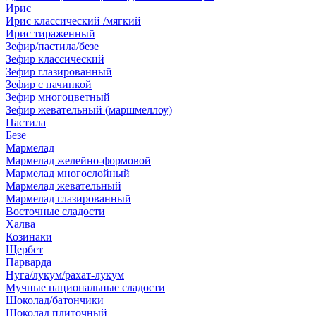
Ирис
Ирис классический /мягкий
Ирис тираженный
Зефир/пастила/безе
Зефир классический
Зефир глазированный
Зефир с начинкой
Зефир многоцветный
Зефир жевательный (маршмеллоу)
Пастила
Безе
Мармелад
Мармелад желейно-формовой
Мармелад многослойный
Мармелад жевательный
Мармелад глазированный
Восточные сладости
Халва
Козинаки
Щербет
Парварда
Нуга/лукум/рахат-лукум
Мучные национальные сладости
Шоколад/батончики
Шоколад плиточный