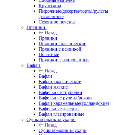
Сдобная выпечка
Круассаны
Пирожные/десерты/торты/рулеты
фасованные
Сезонное печенье
Пряники
Назад
Пряники
Пряники классические
Пряники с начинкой
Печатные
Пряники глазированные
Вафли
Назад
Вафли
Вафли классические
Вафли мягкие
Вафельные трубочки
Вафельные рулеты/рожки
Вафли карамельные(голландские)
Вафельные десерты
Вафли глазированные
Сушки/баранки/сухари
Назад
Сушки/баранки/сухари