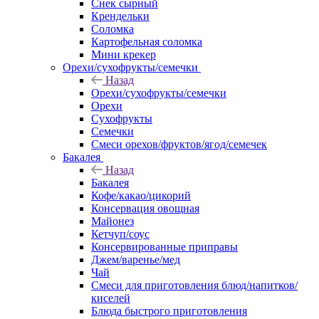
Снек сырный
Крендельки
Соломка
Картофельная соломка
Мини крекер
Орехи/сухофрукты/семечки
Назад
Орехи/сухофрукты/семечки
Орехи
Сухофрукты
Семечки
Смеси орехов/фруктов/ягод/семечек
Бакалея
Назад
Бакалея
Кофе/какао/цикорий
Консервация овощная
Майонез
Кетчуп/соус
Консервированные приправы
Джем/варенье/мед
Чай
Смеси для приготовления блюд/напитков/
киселей
Блюда быстрого приготовления