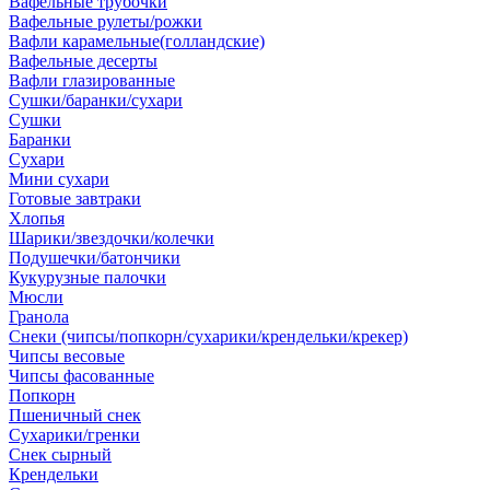
Вафельные трубочки
Вафельные рулеты/рожки
Вафли карамельные(голландские)
Вафельные десерты
Вафли глазированные
Сушки/баранки/сухари
Сушки
Баранки
Сухари
Мини сухари
Готовые завтраки
Хлопья
Шарики/звездочки/колечки
Подушечки/батончики
Кукурузные палочки
Мюсли
Гранола
Снеки (чипсы/попкорн/сухарики/крендельки/крекер)
Чипсы весовые
Чипсы фасованные
Попкорн
Пшеничный снек
Сухарики/гренки
Снек сырный
Крендельки