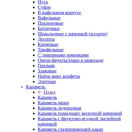
Нуга
Суфле
В вафельном корпусе
Вафельные
Пралиновые
Батончики
Шоколадные с начинкой (ассорти)
Десерты
Кремовые
Трюфельные
С ликерными начинками
Орехи,фрукты/злаки в шоколаде
Грильяж
Злаковые
Набор микс конфеты
Элитные
Карамель
Назад
Карамель
Карамель мини
Карамель леденцовая
Карамель помадная/с молочной начинкой
Карамель с фруктово-ягодной /желейной
начинкой
Карамель глазированная/в какао