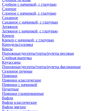
Сдобное с начинкой, с глазурью
Слоеное
Слоеное с начинкой, с глазурью
Сахарное
Сахарное с начинкой, с глазурью
Затяжное
Затяжное с начинкой ,с глазурью
Крекер
Крекер с начинкой, с глазурью
Крендель/соломка
Кексы
Пирожные/десерты/торты/рулеты весовые
Сдобная выпечка
Круассаны
Пирожные/десерты/торты/рулеты фасованные
Сезонное печенье
Пряники
Пряники классические
Пряники с начинкой
Печатные
Пряники глазированные
Вафли
Вафли классические
Вафли мягкие