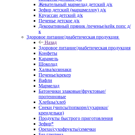
Жевательный мармелад детский д/к
Зефир детский (маршмеллоу) д/к
Круассан детский д/к
Печенье детское д/к
Декоративный пряник /печенье/кейк попс д/
к
Здоровое питание/диабетическая продукция
Назад
Здоровое питание/диабетическая продукция
Конфеты
Карамель
Шоколад
Халва/козинаки
Печенье/крекер
Вафли
Мармелад
Батончики злаковые/фруктовые/
протеиновые
Хлебцы/хлеб
Снеки (чипсы/попкорн/сухарики/
крендельки)
Продукты быстрого приготовления
Зефир*
Орехи/сухофрукты/семечки
Без глютена