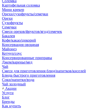
Соломка
Картофельная соломка
Мини крекер
Орехи/сухофрукты/семечки
Орехи
Сухофрукты
Семечки
Смеси орехов/фруктов/ягод/семечек
Бакалея
Кофе/какао/цикорий
Консервация овощная
Майонез
Кетчуп/соус
Консервированные приправы
Джем/варенье/мед
Чай
Смеси для приготовления блюд/напитков/киселей
Блюда быстрого приготовления
Соки/напитки/вода
Чай холодный
Акции
Услуги
Блог
Бренды
Как купить