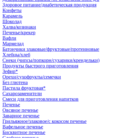
Здоровое питание/диабетическая продукция
Конфеты
Карамель
Шоколад
Халва/козинаки
Печенье/крекер
Вафли
Мармелад
Батончики злаковые/фруктовые/протеиновые
Хлебцы/хлеб
Снеки (чипсы/попкорн/сухарики/крендельки)
Продукты быстрого приготовления
Зефир*
Орехи/сухофрукты/семечки
Без глютена
Пастила фруктовая*
Сахарозаменители
Смеси для приготовления напитков
Печенье
Овсяное печенье
Заварное печенье
Грильяжное/злаковое/с кокосом печенье
Вафельное печенье
Бисквитное печенье
Сдобное печенье