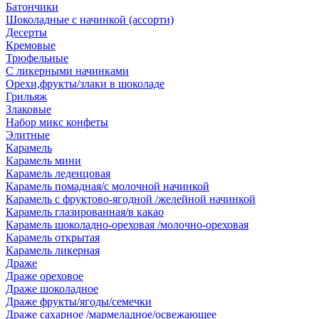
Батончики
Шоколадные с начинкой (ассорти)
Десерты
Кремовые
Трюфельные
С ликерными начинками
Орехи,фрукты/злаки в шоколаде
Грильяж
Злаковые
Набор микс конфеты
Элитные
Карамель
Карамель мини
Карамель леденцовая
Карамель помадная/с молочной начинкой
Карамель с фруктово-ягодной /желейной начинкой
Карамель глазированная/в какао
Карамель шоколадно-ореховая /молочно-ореховая
Карамель открытая
Карамель ликерная
Драже
Драже ореховое
Драже шоколадное
Драже фрукты/ягоды/семечки
Драже сахарное /мармеладное/освежающее