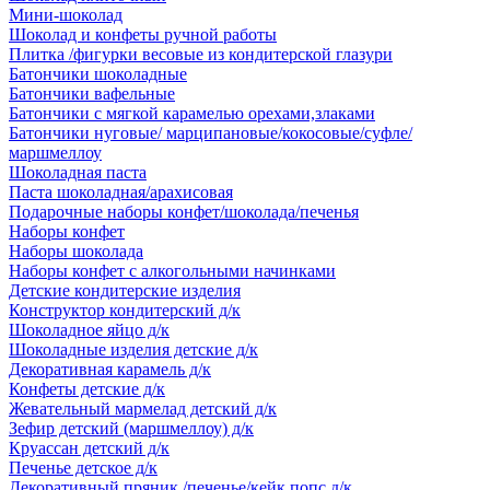
Мини-шоколад
Шоколад и конфеты ручной работы
Плитка /фигурки весовые из кондитерской глазури
Батончики шоколадные
Батончики вафельные
Батончики с мягкой карамелью орехами,злаками
Батончики нуговые/ марципановые/кокосовые/суфле/
маршмеллоу
Шоколадная паста
Паста шоколадная/арахисовая
Подарочные наборы конфет/шоколада/печенья
Наборы конфет
Наборы шоколада
Наборы конфет с алкогольными начинками
Детские кондитерские изделия
Конструктор кондитерский д/к
Шоколадное яйцо д/к
Шоколадные изделия детские д/к
Декоративная карамель д/к
Конфеты детские д/к
Жевательный мармелад детский д/к
Зефир детский (маршмеллоу) д/к
Круассан детский д/к
Печенье детское д/к
Декоративный пряник /печенье/кейк попс д/к