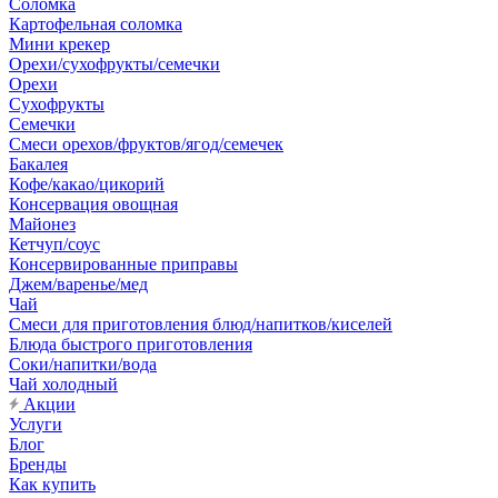
Соломка
Картофельная соломка
Мини крекер
Орехи/сухофрукты/семечки
Орехи
Сухофрукты
Семечки
Смеси орехов/фруктов/ягод/семечек
Бакалея
Кофе/какао/цикорий
Консервация овощная
Майонез
Кетчуп/соус
Консервированные приправы
Джем/варенье/мед
Чай
Смеси для приготовления блюд/напитков/киселей
Блюда быстрого приготовления
Соки/напитки/вода
Чай холодный
Акции
Услуги
Блог
Бренды
Как купить