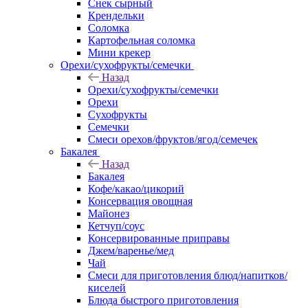
Снек сырный
Крендельки
Соломка
Картофельная соломка
Мини крекер
Орехи/сухофрукты/семечки
Назад
Орехи/сухофрукты/семечки
Орехи
Сухофрукты
Семечки
Смеси орехов/фруктов/ягод/семечек
Бакалея
Назад
Бакалея
Кофе/какао/цикорий
Консервация овощная
Майонез
Кетчуп/соус
Консервированные приправы
Джем/варенье/мед
Чай
Смеси для приготовления блюд/напитков/
киселей
Блюда быстрого приготовления