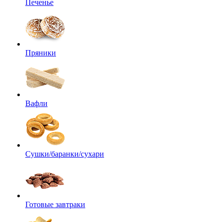
Печенье
Пряники
Вафли
Сушки/баранки/сухари
Готовые завтраки