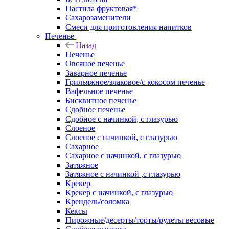
Пастила фруктовая*
Сахарозаменители
Смеси для приготовления напитков
Печенье
Назад
Печенье
Овсяное печенье
Заварное печенье
Грильяжное/злаковое/с кокосом печенье
Вафельное печенье
Бисквитное печенье
Сдобное печенье
Сдобное с начинкой, с глазурью
Слоеное
Слоеное с начинкой, с глазурью
Сахарное
Сахарное с начинкой, с глазурью
Затяжное
Затяжное с начинкой ,с глазурью
Крекер
Крекер с начинкой, с глазурью
Крендель/соломка
Кексы
Пирожные/десерты/торты/рулеты весовые