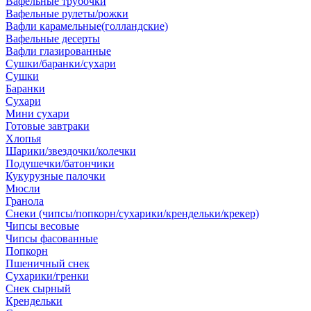
Вафельные трубочки
Вафельные рулеты/рожки
Вафли карамельные(голландские)
Вафельные десерты
Вафли глазированные
Сушки/баранки/сухари
Сушки
Баранки
Сухари
Мини сухари
Готовые завтраки
Хлопья
Шарики/звездочки/колечки
Подушечки/батончики
Кукурузные палочки
Мюсли
Гранола
Снеки (чипсы/попкорн/сухарики/крендельки/крекер)
Чипсы весовые
Чипсы фасованные
Попкорн
Пшеничный снек
Сухарики/гренки
Снек сырный
Крендельки