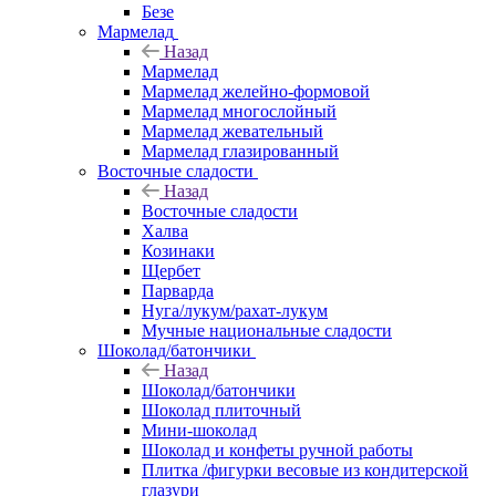
Безе
Мармелад
Назад
Мармелад
Мармелад желейно-формовой
Мармелад многослойный
Мармелад жевательный
Мармелад глазированный
Восточные сладости
Назад
Восточные сладости
Халва
Козинаки
Щербет
Парварда
Нуга/лукум/рахат-лукум
Мучные национальные сладости
Шоколад/батончики
Назад
Шоколад/батончики
Шоколад плиточный
Мини-шоколад
Шоколад и конфеты ручной работы
Плитка /фигурки весовые из кондитерской
глазури