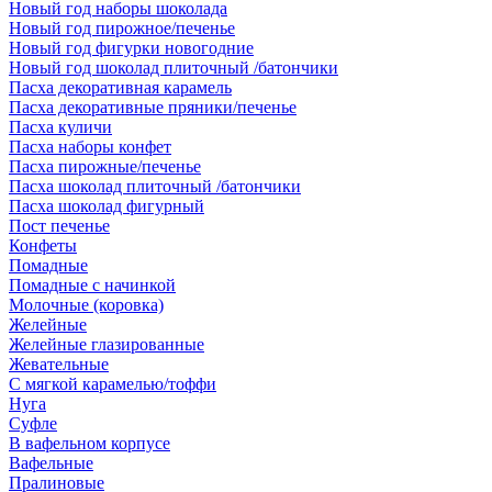
Новый год наборы шоколада
Новый год пирожное/печенье
Новый год фигурки новогодние
Новый год шоколад плиточный /батончики
Пасха декоративная карамель
Пасха декоративные пряники/печенье
Пасха куличи
Пасха наборы конфет
Пасха пирожные/печенье
Пасха шоколад плиточный /батончики
Пасха шоколад фигурный
Пост печенье
Конфеты
Помадные
Помадные с начинкой
Молочные (коровка)
Желейные
Желейные глазированные
Жевательные
С мягкой карамелью/тоффи
Нуга
Суфле
В вафельном корпусе
Вафельные
Пралиновые