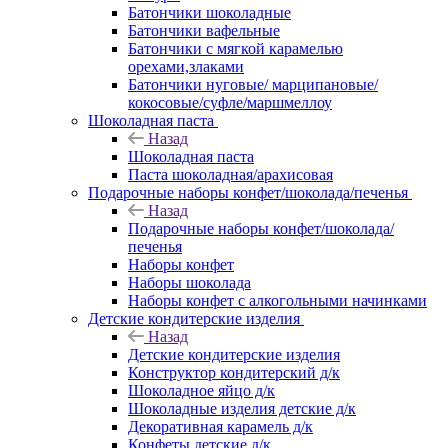
Батончики шоколадные
Батончики вафельные
Батончики с мягкой карамелью
орехами,злаками
Батончики нуговые/ марципановые/
кокосовые/суфле/маршмеллоу
Шоколадная паста
Назад
Шоколадная паста
Паста шоколадная/арахисовая
Подарочные наборы конфет/шоколада/печенья
Назад
Подарочные наборы конфет/шоколада/
печенья
Наборы конфет
Наборы шоколада
Наборы конфет с алкогольными начинками
Детские кондитерские изделия
Назад
Детские кондитерские изделия
Конструктор кондитерский д/к
Шоколадное яйцо д/к
Шоколадные изделия детские д/к
Декоративная карамель д/к
Конфеты детские д/к