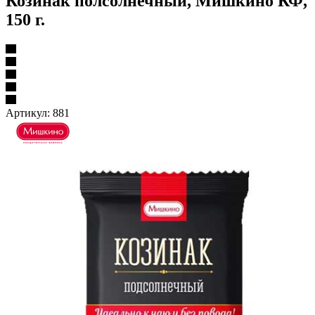
Козинак полсолнечный, Мишкино КФ,
150 г.
Артикул:
881