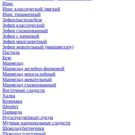
Ирис
Ирис классический /мягкий
Ирис тираженный
Зефир/пастила/безе
Зефир классический
Зефир глазированный
Зефир с начинкой
Зефир многоцветный
Зефир жевательный (маршмеллоу)
Пастила
Безе
Мармелад
Мармелад желейно-формовой
Мармелад многослойный
Мармелад жевательный
Мармелад глазированный
Восточные сладости
Халва
Козинаки
Щербет
Парварда
Нуга/лукум/рахат-лукум
Мучные национальные сладости
Шоколад/батончики
Шоколад плиточный