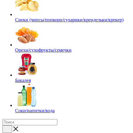
Снеки (чипсы/попкорн/сухарики/крендельки/крекер)
Орехи/сухофрукты/семечки
Бакалея
Соки/напитки/вода