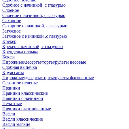
Сдобное с начинкой, с глазурью
Слоеное
Слоеное с начинкой, с глазурью
Сахарное
Сахарное с начинкой, с глазурью
Затяжное
Затяжное с начинкой ,с глазурью
Крекер
Крекер с начинкой, с глазурью
Крендель/соломка
Кексы
Пирожные/десерты/торты/рулеты весовые
Сдобная выпечка
Круассаны
Пирожные/десерты/торты/рулеты фасованные
Сезонное печенье
Пряники
Пряники классические
Пряники с начинкой
Печатные
Пряники глазированные
Вафли
Вафли классические
Вафли мягкие