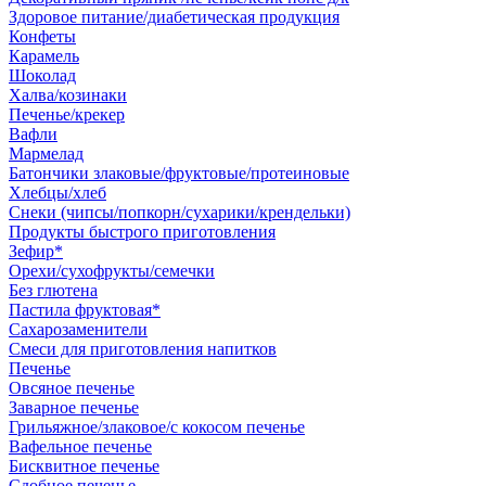
Здоровое питание/диабетическая продукция
Конфеты
Карамель
Шоколад
Халва/козинаки
Печенье/крекер
Вафли
Мармелад
Батончики злаковые/фруктовые/протеиновые
Хлебцы/хлеб
Снеки (чипсы/попкорн/сухарики/крендельки)
Продукты быстрого приготовления
Зефир*
Орехи/сухофрукты/семечки
Без глютена
Пастила фруктовая*
Сахарозаменители
Смеси для приготовления напитков
Печенье
Овсяное печенье
Заварное печенье
Грильяжное/злаковое/с кокосом печенье
Вафельное печенье
Бисквитное печенье
Сдобное печенье