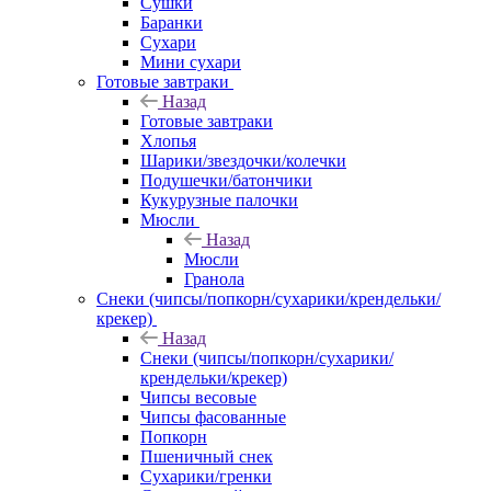
Сушки
Баранки
Сухари
Мини сухари
Готовые завтраки
Назад
Готовые завтраки
Хлопья
Шарики/звездочки/колечки
Подушечки/батончики
Кукурузные палочки
Мюсли
Назад
Мюсли
Гранола
Снеки (чипсы/попкорн/сухарики/крендельки/
крекер)
Назад
Снеки (чипсы/попкорн/сухарики/
крендельки/крекер)
Чипсы весовые
Чипсы фасованные
Попкорн
Пшеничный снек
Сухарики/гренки