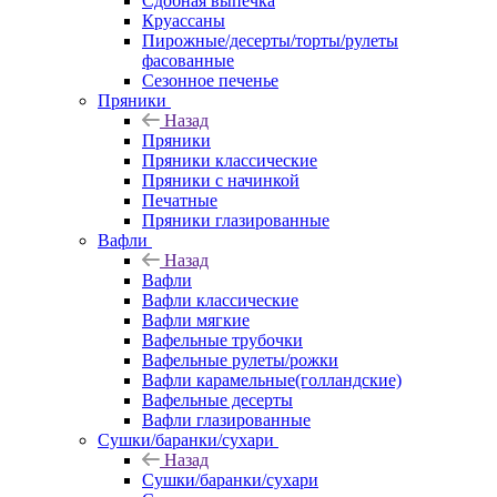
Сдобная выпечка
Круассаны
Пирожные/десерты/торты/рулеты
фасованные
Сезонное печенье
Пряники
Назад
Пряники
Пряники классические
Пряники с начинкой
Печатные
Пряники глазированные
Вафли
Назад
Вафли
Вафли классические
Вафли мягкие
Вафельные трубочки
Вафельные рулеты/рожки
Вафли карамельные(голландские)
Вафельные десерты
Вафли глазированные
Сушки/баранки/сухари
Назад
Сушки/баранки/сухари