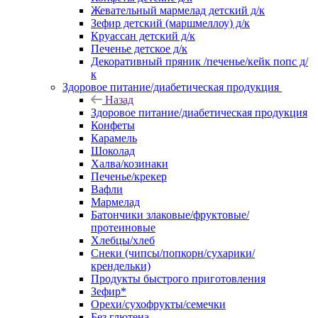
Жевательный мармелад детский д/к
Зефир детский (маршмеллоу) д/к
Круассан детский д/к
Печенье детское д/к
Декоративный пряник /печенье/кейк попс д/
к
Здоровое питание/диабетическая продукция
Назад
Здоровое питание/диабетическая продукция
Конфеты
Карамель
Шоколад
Халва/козинаки
Печенье/крекер
Вафли
Мармелад
Батончики злаковые/фруктовые/
протеиновые
Хлебцы/хлеб
Снеки (чипсы/попкорн/сухарики/
крендельки)
Продукты быстрого приготовления
Зефир*
Орехи/сухофрукты/семечки
Без глютена