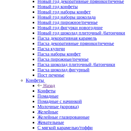
Новый год декоративные пряники/печенье
Новый год конфеты
Новый год наборы конфет
Новый год наборы шоколада
Новый год пирожное/печенье
Новый год фигурки новогодние
Новый год шоколад плиточный /батончики
Пасха декоративная карамель
Пасха декоративные пряники/печенье
Пасха куличи
Пасха наборы конфет
Пасха пирожные/печенье
Пасха шоколад плиточный /батончики
Пасха шоколад фигурный
Пост печенье
Конфеты
Назад
Конфеты
Помадные
Помадные с начинкой
Молочные (коровка)
Желейные
Желейные глазированные
Жевательные
С мягкой карамелью/тоффи