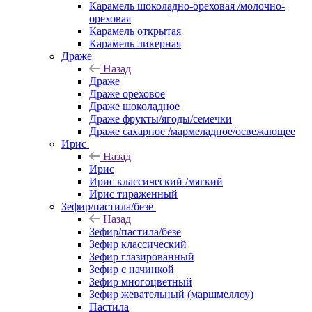
Карамель шоколадно-ореховая /молочно-
ореховая
Карамель открытая
Карамель ликерная
Драже
Назад
Драже
Драже ореховое
Драже шоколадное
Драже фрукты/ягоды/семечки
Драже сахарное /мармеладное/освежающее
Ирис
Назад
Ирис
Ирис классический /мягкий
Ирис тираженный
Зефир/пастила/безе
Назад
Зефир/пастила/безе
Зефир классический
Зефир глазированный
Зефир с начинкой
Зефир многоцветный
Зефир жевательный (маршмеллоу)
Пастила