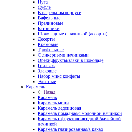
Нуга
Суфле
В вафельном корпусе
Вафельные
Пралиновые
Батончики
Шоколадные с начинкой (ассорти)
Десерты
Кремовые
Трюфельные
С ликерными начинками
Орехи,фрукты/злаки в шоколаде
Грильяж
Злаковые
Набор микс конфеты
Элитные
Карамель
Назад
Карамель
Карамель мини
Карамель леденцовая
Карамель помадная/с молочной начинкой
Карамель с фруктово-ягодной /желейной
начинкой
Карамель глазированная/в какао