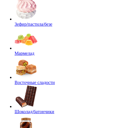
Зефир/пастила/безе
Мармелад
Восточные сладости
Шоколад/батончики