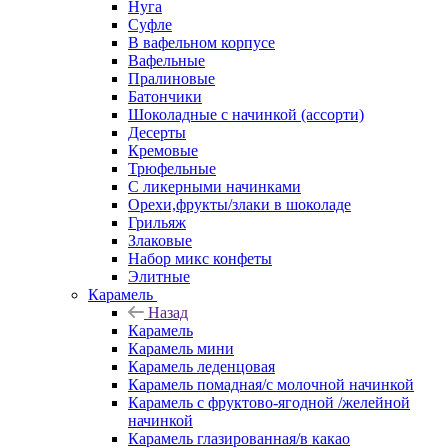
Нуга
Суфле
В вафельном корпусе
Вафельные
Пралиновые
Батончики
Шоколадные с начинкой (ассорти)
Десерты
Кремовые
Трюфельные
С ликерными начинками
Орехи,фрукты/злаки в шоколаде
Грильяж
Злаковые
Набор микс конфеты
Элитные
Карамель
Назад
Карамель
Карамель мини
Карамель леденцовая
Карамель помадная/с молочной начинкой
Карамель с фруктово-ягодной /желейной
начинкой
Карамель глазированная/в какао