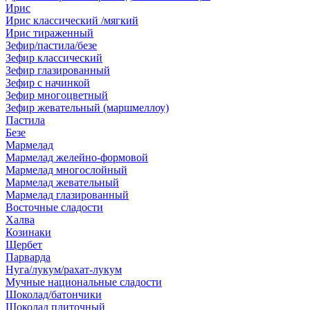
Ирис
Ирис классический /мягкий
Ирис тираженный
Зефир/пастила/безе
Зефир классический
Зефир глазированный
Зефир с начинкой
Зефир многоцветный
Зефир жевательный (маршмеллоу)
Пастила
Безе
Мармелад
Мармелад желейно-формовой
Мармелад многослойный
Мармелад жевательный
Мармелад глазированный
Восточные сладости
Халва
Козинаки
Щербет
Парварда
Нуга/лукум/рахат-лукум
Мучные национальные сладости
Шоколад/батончики
Шоколад плиточный