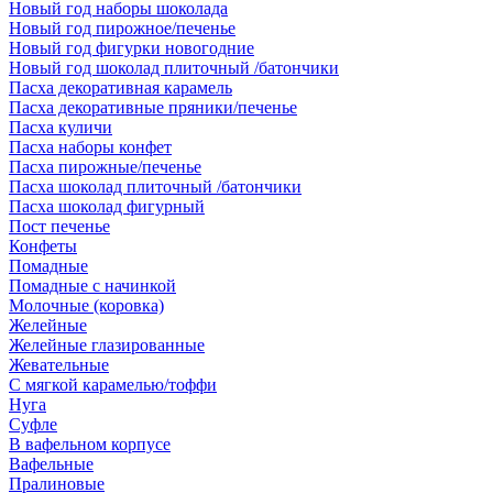
Новый год наборы шоколада
Новый год пирожное/печенье
Новый год фигурки новогодние
Новый год шоколад плиточный /батончики
Пасха декоративная карамель
Пасха декоративные пряники/печенье
Пасха куличи
Пасха наборы конфет
Пасха пирожные/печенье
Пасха шоколад плиточный /батончики
Пасха шоколад фигурный
Пост печенье
Конфеты
Помадные
Помадные с начинкой
Молочные (коровка)
Желейные
Желейные глазированные
Жевательные
С мягкой карамелью/тоффи
Нуга
Суфле
В вафельном корпусе
Вафельные
Пралиновые