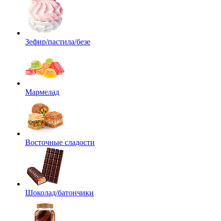
Зефир/пастила/безе
Мармелад
Восточные сладости
Шоколад/батончики