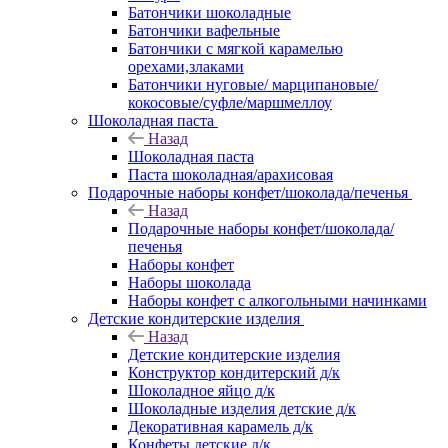
Батончики шоколадные
Батончики вафельные
Батончики с мягкой карамелью
орехами,злаками
Батончики нуговые/ марципановые/
кокосовые/суфле/маршмеллоу
Шоколадная паста
Назад
Шоколадная паста
Паста шоколадная/арахисовая
Подарочные наборы конфет/шоколада/печенья
Назад
Подарочные наборы конфет/шоколада/
печенья
Наборы конфет
Наборы шоколада
Наборы конфет с алкогольными начинками
Детские кондитерские изделия
Назад
Детские кондитерские изделия
Конструктор кондитерский д/к
Шоколадное яйцо д/к
Шоколадные изделия детские д/к
Декоративная карамель д/к
Конфеты детские д/к