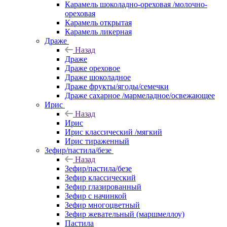
Карамель шоколадно-ореховая /молочно-
ореховая
Карамель открытая
Карамель ликерная
Драже
Назад
Драже
Драже ореховое
Драже шоколадное
Драже фрукты/ягоды/семечки
Драже сахарное /мармеладное/освежающее
Ирис
Назад
Ирис
Ирис классический /мягкий
Ирис тираженный
Зефир/пастила/безе
Назад
Зефир/пастила/безе
Зефир классический
Зефир глазированный
Зефир с начинкой
Зефир многоцветный
Зефир жевательный (маршмеллоу)
Пастила