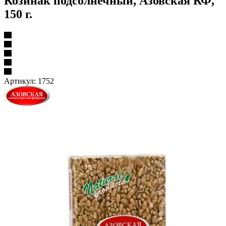
Козинак подсолнечный, Азовская КФ,
150 г.
Артикул:
1752