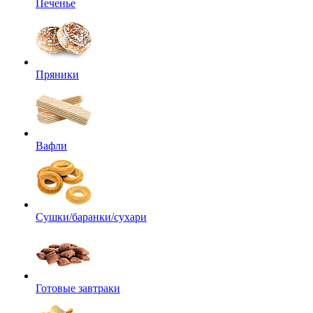
Печенье
Пряники
Вафли
Сушки/баранки/сухари
Готовые завтраки