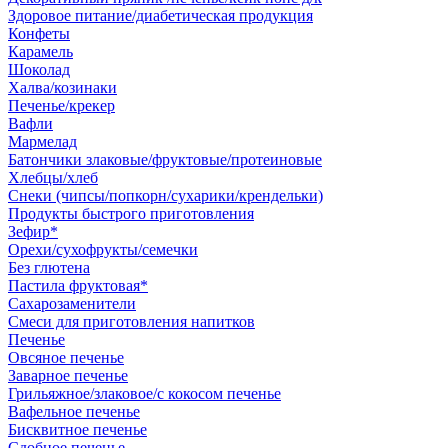
Здоровое питание/диабетическая продукция
Конфеты
Карамель
Шоколад
Халва/козинаки
Печенье/крекер
Вафли
Мармелад
Батончики злаковые/фруктовые/протеиновые
Хлебцы/хлеб
Снеки (чипсы/попкорн/сухарики/крендельки)
Продукты быстрого приготовления
Зефир*
Орехи/сухофрукты/семечки
Без глютена
Пастила фруктовая*
Сахарозаменители
Смеси для приготовления напитков
Печенье
Овсяное печенье
Заварное печенье
Грильяжное/злаковое/с кокосом печенье
Вафельное печенье
Бисквитное печенье
Сдобное печенье