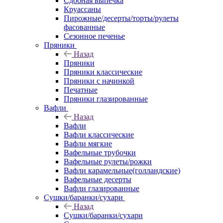
Сдобная выпечка
Круассаны
Пирожные/десерты/торты/рулеты
фасованные
Сезонное печенье
Пряники
Назад
Пряники
Пряники классические
Пряники с начинкой
Печатные
Пряники глазированные
Вафли
Назад
Вафли
Вафли классические
Вафли мягкие
Вафельные трубочки
Вафельные рулеты/рожки
Вафли карамельные(голландские)
Вафельные десерты
Вафли глазированные
Сушки/баранки/сухари
Назад
Сушки/баранки/сухари