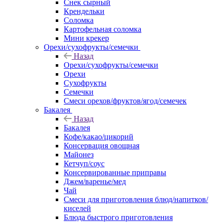
Снек сырный
Крендельки
Соломка
Картофельная соломка
Мини крекер
Орехи/сухофрукты/семечки
Назад
Орехи/сухофрукты/семечки
Орехи
Сухофрукты
Семечки
Смеси орехов/фруктов/ягод/семечек
Бакалея
Назад
Бакалея
Кофе/какао/цикорий
Консервация овощная
Майонез
Кетчуп/соус
Консервированные приправы
Джем/варенье/мед
Чай
Смеси для приготовления блюд/напитков/
киселей
Блюда быстрого приготовления