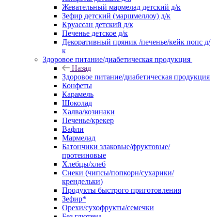
Жевательный мармелад детский д/к
Зефир детский (маршмеллоу) д/к
Круассан детский д/к
Печенье детское д/к
Декоративный пряник /печенье/кейк попс д/
к
Здоровое питание/диабетическая продукция
Назад
Здоровое питание/диабетическая продукция
Конфеты
Карамель
Шоколад
Халва/козинаки
Печенье/крекер
Вафли
Мармелад
Батончики злаковые/фруктовые/
протеиновые
Хлебцы/хлеб
Снеки (чипсы/попкорн/сухарики/
крендельки)
Продукты быстрого приготовления
Зефир*
Орехи/сухофрукты/семечки
Без глютена