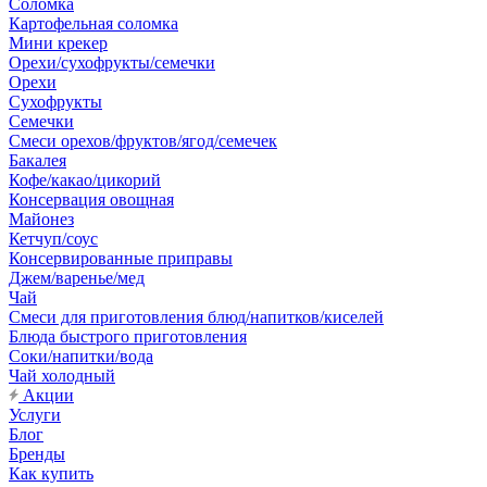
Соломка
Картофельная соломка
Мини крекер
Орехи/сухофрукты/семечки
Орехи
Сухофрукты
Семечки
Смеси орехов/фруктов/ягод/семечек
Бакалея
Кофе/какао/цикорий
Консервация овощная
Майонез
Кетчуп/соус
Консервированные приправы
Джем/варенье/мед
Чай
Смеси для приготовления блюд/напитков/киселей
Блюда быстрого приготовления
Соки/напитки/вода
Чай холодный
Акции
Услуги
Блог
Бренды
Как купить