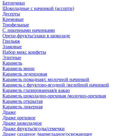
Батончики
Шоколадные с начинкой (ассорти)
Десерты
Кремовые
Трюфельные
С ликерными начинками
Орехи,фрукты/злаки в шоколаде
Грильяж
Злаковые
Набор микс конфеты
Элитные
Карамель
Карамель мини
Карамель леденцовая
Карамель помадная/с молочной начинкой
Карамель с фруктово-ягодной /желейной начинкой
Карамель глазированная/в какао
Карамель шоколадно-ореховая /молочно-ореховая
Карамель открытая
Карамель ликерная
Драже
Драже ореховое
Драже шоколадное
Драже фрукты/ягоды/семечки
Драже сахарное /мармеладное/освежающее