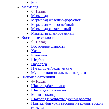
Безе
Мармелад
Назад
Мармелад
Мармелад желейно-формовой
Мармелад многослойный
Мармелад жевательный
Мармелад глазированный
Восточные сладости
Назад
Восточные сладости
Халва
Козинаки
Щербет
Парварда
Нуга/лукум/рахат-лукум
Мучные национальные сладости
Шоколад/батончики
Назад
Шоколад/батончики
Шоколад плиточный
Мини-шоколад
Шоколад и конфеты ручной работы
Плитка /фигурки весовые из кондитерской
глазури