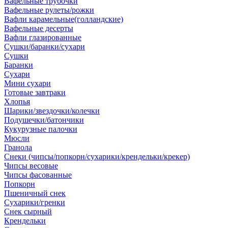
Вафельные трубочки
Вафельные рулеты/рожки
Вафли карамельные(голландские)
Вафельные десерты
Вафли глазированные
Сушки/баранки/сухари
Сушки
Баранки
Сухари
Мини сухари
Готовые завтраки
Хлопья
Шарики/звездочки/колечки
Подушечки/батончики
Кукурузные палочки
Мюсли
Гранола
Снеки (чипсы/попкорн/сухарики/крендельки/крекер)
Чипсы весовые
Чипсы фасованные
Попкорн
Пшеничный снек
Сухарики/гренки
Снек сырный
Крендельки