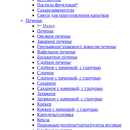
Пастила фруктовая*
Сахарозаменители
Смеси для приготовления напитков
Печенье
Назад
Печенье
Овсяное печенье
Заварное печенье
Грильяжное/злаковое/с кокосом печенье
Вафельное печенье
Бисквитное печенье
Сдобное печенье
Сдобное с начинкой, с глазурью
Слоеное
Слоеное с начинкой, с глазурью
Сахарное
Сахарное с начинкой, с глазурью
Затяжное
Затяжное с начинкой ,с глазурью
Крекер
Крекер с начинкой, с глазурью
Крендель/соломка
Кексы
Пирожные/десерты/торты/рулеты весовые