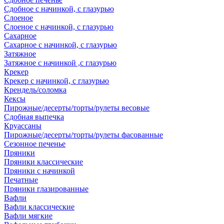
Сдобное с начинкой, с глазурью
Слоеное
Слоеное с начинкой, с глазурью
Сахарное
Сахарное с начинкой, с глазурью
Затяжное
Затяжное с начинкой ,с глазурью
Крекер
Крекер с начинкой, с глазурью
Крендель/соломка
Кексы
Пирожные/десерты/торты/рулеты весовые
Сдобная выпечка
Круассаны
Пирожные/десерты/торты/рулеты фасованные
Сезонное печенье
Пряники
Пряники классические
Пряники с начинкой
Печатные
Пряники глазированные
Вафли
Вафли классические
Вафли мягкие