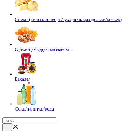
Снеки (чипсы/попкорн/сухарики/крендельки/крекер)
Орехи/сухофрукты/семечки
Бакалея
Соки/напитки/вода