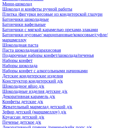
Мини-шоколад
Шоколад и конфеты ручной работы
Плитка /фигурки весовые из кондитерской глазури
Батончики шоколадные
Батончики вафельные
Батончики с мягкой карамелью орехами,злаками
Батончики нуговые/ марципановые/кокосовые/суфле/
маршмеллоу
Шоколадная паста
Паста шоколадная/арахисовая
Подарочные наборы конфет/шоколада/печенья
Наборы конфет
Наборы шоколада
Наборы конфет с алкогольными начинками
Детские кондитерские изделия
Конструктор кондитерский д/к
Шоколадное яйцо д/к
Шоколадные изделия детские д/к
Декоративная карамель д/к
Конфеты детские д/к
Жевательный мармелад детский д/к
Зефир детский (маршмеллоу) д/к
Круассан детский д/к
Печенье детское д/к
Декоративный пряник /печенье/кейк попс д/к