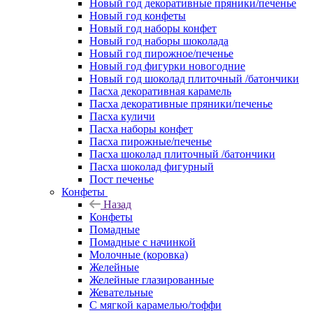
Новый год декоративные пряники/печенье
Новый год конфеты
Новый год наборы конфет
Новый год наборы шоколада
Новый год пирожное/печенье
Новый год фигурки новогодние
Новый год шоколад плиточный /батончики
Пасха декоративная карамель
Пасха декоративные пряники/печенье
Пасха куличи
Пасха наборы конфет
Пасха пирожные/печенье
Пасха шоколад плиточный /батончики
Пасха шоколад фигурный
Пост печенье
Конфеты
Назад
Конфеты
Помадные
Помадные с начинкой
Молочные (коровка)
Желейные
Желейные глазированные
Жевательные
С мягкой карамелью/тоффи