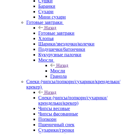
Сушки
Баранки
Сухари
Мини сухари
Готовые завтраки
Назад
Готовые завтраки
Хлопья
Шарики/звездочки/колечки
Подушечки/батончики
Кукурузные палочки
Мюсли
Назад
Мюсли
Гранола
Снеки (чипсы/попкорн/сухарики/крендельки/
крекер)
Назад
Снеки (чипсы/попкорн/сухарики/
крендельки/крекер)
Чипсы весовые
Чипсы фасованные
Попкорн
Пшеничный снек
Сухарики/гренки