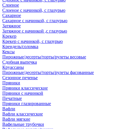
Слоеное
Слоеное с начинкой, с глазурью
Сахарное
Сахарное с начинкой, с глазурью
Затяжное
Затяжное с начинкой ,с глазурью
Крекер
Крекер с начинкой, с глазурью
Крендель/соломка
Кексы
Пирожные/десерты/торты/рулеты весовые
Сдобная выпечка
Круассаны
Пирожные/десерты/торты/рулеты фасованные
Сезонное печенье
Пряники
Пряники классические
Пряники с начинкой
Печатные
Пряники глазированные
Вафли
Вафли классические
Вафли мягкие
Вафельные трубочки