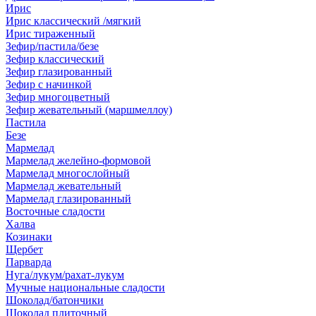
Ирис
Ирис классический /мягкий
Ирис тираженный
Зефир/пастила/безе
Зефир классический
Зефир глазированный
Зефир с начинкой
Зефир многоцветный
Зефир жевательный (маршмеллоу)
Пастила
Безе
Мармелад
Мармелад желейно-формовой
Мармелад многослойный
Мармелад жевательный
Мармелад глазированный
Восточные сладости
Халва
Козинаки
Щербет
Парварда
Нуга/лукум/рахат-лукум
Мучные национальные сладости
Шоколад/батончики
Шоколад плиточный