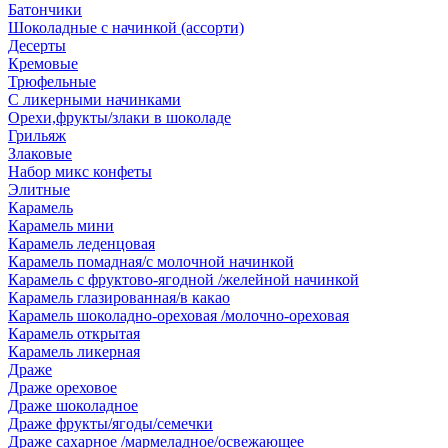
Батончики
Шоколадные с начинкой (ассорти)
Десерты
Кремовые
Трюфельные
С ликерными начинками
Орехи,фрукты/злаки в шоколаде
Грильяж
Злаковые
Набор микс конфеты
Элитные
Карамель
Карамель мини
Карамель леденцовая
Карамель помадная/с молочной начинкой
Карамель с фруктово-ягодной /желейной начинкой
Карамель глазированная/в какао
Карамель шоколадно-ореховая /молочно-ореховая
Карамель открытая
Карамель ликерная
Драже
Драже ореховое
Драже шоколадное
Драже фрукты/ягоды/семечки
Драже сахарное /мармеладное/освежающее