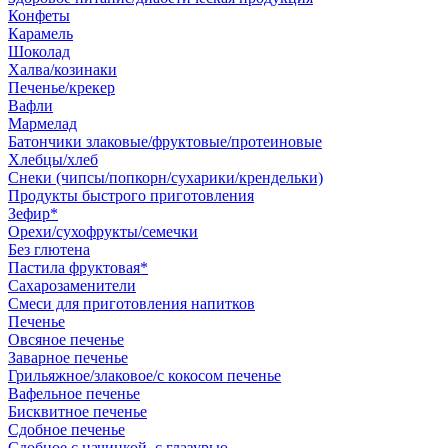
Конфеты
Карамель
Шоколад
Халва/козинаки
Печенье/крекер
Вафли
Мармелад
Батончики злаковые/фруктовые/протеиновые
Хлебцы/хлеб
Снеки (чипсы/попкорн/сухарики/крендельки)
Продукты быстрого приготовления
Зефир*
Орехи/сухофрукты/семечки
Без глютена
Пастила фруктовая*
Сахарозаменители
Смеси для приготовления напитков
Печенье
Овсяное печенье
Заварное печенье
Грильяжное/злаковое/с кокосом печенье
Вафельное печенье
Бисквитное печенье
Сдобное печенье
Сдобное с начинкой, с глазурью