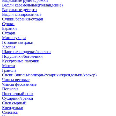
Вафельные рулеты/рожки
Вафли карамельные(голландские)
Вафельные десерты
Вафли глазированные
Сушки/баранки/сухари
Сушки
Баранки
Сухари
Мини сухари
Готовые завтраки
Хлопья
Шарики/звездочки/колечки
Подушечки/батончики
Кукурузные палочки
Мюсли
Гранола
Снеки (чипсы/попкорн/сухарики/крендельки/крекер)
Чипсы весовые
Чипсы фасованные
Попкорн
Пшеничный снек
Сухарики/гренки
Снек сырный
Крендельки
Соломка