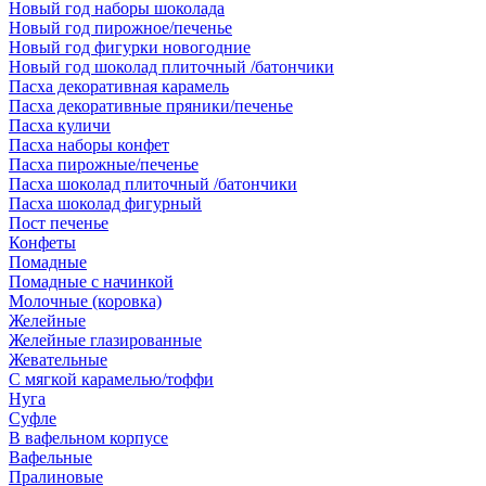
Новый год наборы шоколада
Новый год пирожное/печенье
Новый год фигурки новогодние
Новый год шоколад плиточный /батончики
Пасха декоративная карамель
Пасха декоративные пряники/печенье
Пасха куличи
Пасха наборы конфет
Пасха пирожные/печенье
Пасха шоколад плиточный /батончики
Пасха шоколад фигурный
Пост печенье
Конфеты
Помадные
Помадные с начинкой
Молочные (коровка)
Желейные
Желейные глазированные
Жевательные
С мягкой карамелью/тоффи
Нуга
Суфле
В вафельном корпусе
Вафельные
Пралиновые