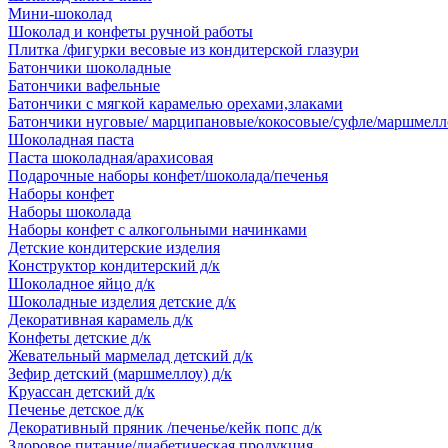
Мини-шоколад
Шоколад и конфеты ручной работы
Плитка /фигурки весовые из кондитерской глазури
Батончики шоколадные
Батончики вафельные
Батончики с мягкой карамелью орехами,злаками
Батончики нуговые/ марципановые/кокосовые/суфле/маршмелл
Шоколадная паста
Паста шоколадная/арахисовая
Подарочные наборы конфет/шоколада/печенья
Наборы конфет
Наборы шоколада
Наборы конфет с алкогольными начинками
Детские кондитерские изделия
Конструктор кондитерский д/к
Шоколадное яйцо д/к
Шоколадные изделия детские д/к
Декоративная карамель д/к
Конфеты детские д/к
Жевательный мармелад детский д/к
Зефир детский (маршмеллоу) д/к
Круассан детский д/к
Печенье детское д/к
Декоративный пряник /печенье/кейк попс д/к
Здоровое питание/диабетическая продукция