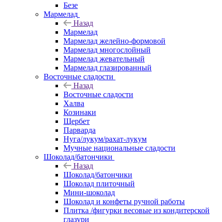
Безе
Мармелад
Назад
Мармелад
Мармелад желейно-формовой
Мармелад многослойный
Мармелад жевательный
Мармелад глазированный
Восточные сладости
Назад
Восточные сладости
Халва
Козинаки
Щербет
Парварда
Нуга/лукум/рахат-лукум
Мучные национальные сладости
Шоколад/батончики
Назад
Шоколад/батончики
Шоколад плиточный
Мини-шоколад
Шоколад и конфеты ручной работы
Плитка /фигурки весовые из кондитерской
глазури