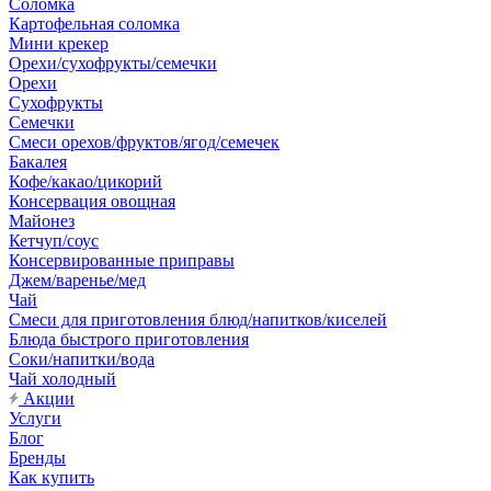
Соломка
Картофельная соломка
Мини крекер
Орехи/сухофрукты/семечки
Орехи
Сухофрукты
Семечки
Смеси орехов/фруктов/ягод/семечек
Бакалея
Кофе/какао/цикорий
Консервация овощная
Майонез
Кетчуп/соус
Консервированные приправы
Джем/варенье/мед
Чай
Смеси для приготовления блюд/напитков/киселей
Блюда быстрого приготовления
Соки/напитки/вода
Чай холодный
Акции
Услуги
Блог
Бренды
Как купить