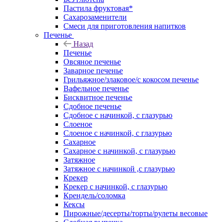
Пастила фруктовая*
Сахарозаменители
Смеси для приготовления напитков
Печенье
Назад
Печенье
Овсяное печенье
Заварное печенье
Грильяжное/злаковое/с кокосом печенье
Вафельное печенье
Бисквитное печенье
Сдобное печенье
Сдобное с начинкой, с глазурью
Слоеное
Слоеное с начинкой, с глазурью
Сахарное
Сахарное с начинкой, с глазурью
Затяжное
Затяжное с начинкой ,с глазурью
Крекер
Крекер с начинкой, с глазурью
Крендель/соломка
Кексы
Пирожные/десерты/торты/рулеты весовые