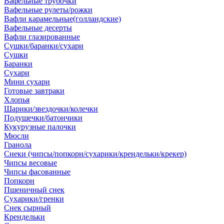
Вафельные трубочки
Вафельные рулеты/рожки
Вафли карамельные(голландские)
Вафельные десерты
Вафли глазированные
Сушки/баранки/сухари
Сушки
Баранки
Сухари
Мини сухари
Готовые завтраки
Хлопья
Шарики/звездочки/колечки
Подушечки/батончики
Кукурузные палочки
Мюсли
Гранола
Снеки (чипсы/попкорн/сухарики/крендельки/крекер)
Чипсы весовые
Чипсы фасованные
Попкорн
Пшеничный снек
Сухарики/гренки
Снек сырный
Крендельки