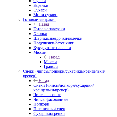
Сушки
Баранки
Сухари
Мини сухари
Готовые завтраки
Назад
Готовые завтраки
Хлопья
Шарики/звездочки/колечки
Подушечки/батончики
Кукурузные палочки
Мюсли
Назад
Мюсли
Гранола
Снеки (чипсы/попкорн/сухарики/крендельки/
крекер)
Назад
Снеки (чипсы/попкорн/сухарики/
крендельки/крекер)
Чипсы весовые
Чипсы фасованные
Попкорн
Пшеничный снек
Сухарики/гренки