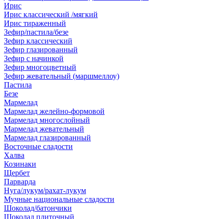
Ирис
Ирис классический /мягкий
Ирис тираженный
Зефир/пастила/безе
Зефир классический
Зефир глазированный
Зефир с начинкой
Зефир многоцветный
Зефир жевательный (маршмеллоу)
Пастила
Безе
Мармелад
Мармелад желейно-формовой
Мармелад многослойный
Мармелад жевательный
Мармелад глазированный
Восточные сладости
Халва
Козинаки
Щербет
Парварда
Нуга/лукум/рахат-лукум
Мучные национальные сладости
Шоколад/батончики
Шоколад плиточный