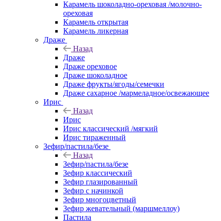
Карамель шоколадно-ореховая /молочно-
ореховая
Карамель открытая
Карамель ликерная
Драже
Назад
Драже
Драже ореховое
Драже шоколадное
Драже фрукты/ягоды/семечки
Драже сахарное /мармеладное/освежающее
Ирис
Назад
Ирис
Ирис классический /мягкий
Ирис тираженный
Зефир/пастила/безе
Назад
Зефир/пастила/безе
Зефир классический
Зефир глазированный
Зефир с начинкой
Зефир многоцветный
Зефир жевательный (маршмеллоу)
Пастила