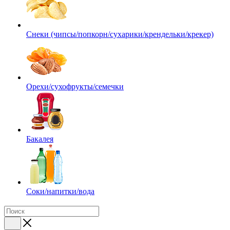
Снеки (чипсы/попкорн/сухарики/крендельки/крекер)
Орехи/сухофрукты/семечки
Бакалея
Соки/напитки/вода