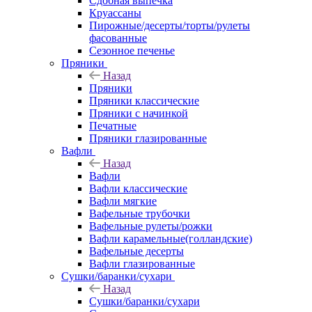
Сдобная выпечка
Круассаны
Пирожные/десерты/торты/рулеты
фасованные
Сезонное печенье
Пряники
Назад
Пряники
Пряники классические
Пряники с начинкой
Печатные
Пряники глазированные
Вафли
Назад
Вафли
Вафли классические
Вафли мягкие
Вафельные трубочки
Вафельные рулеты/рожки
Вафли карамельные(голландские)
Вафельные десерты
Вафли глазированные
Сушки/баранки/сухари
Назад
Сушки/баранки/сухари