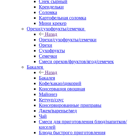
Снек сырный
Крендельки
Соломка
Картофельная соломка
Мини крекер
Орехи/сухофрукты/семечки
Назад
Орехи/сухофрукты/семечки
Орехи
Сухофрукты
Семечки
Смеси орехов/фруктов/ягод/семечек
Бакалея
Назад
Бакалея
Кофе/какао/цикорий
Консервация овощная
Майонез
Кетчуп/соус
Консервированные приправы
Джем/варенье/мед
Чай
Смеси для приготовления блюд/напитков/
киселей
Блюда быстрого приготовления