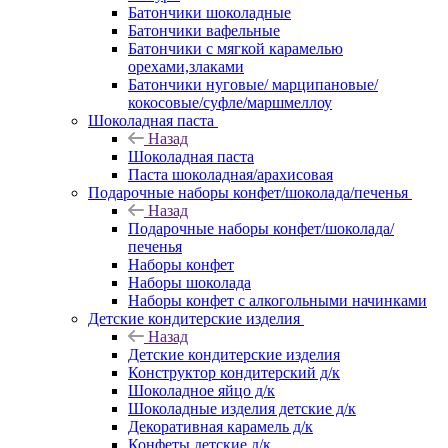
Батончики шоколадные
Батончики вафельные
Батончики с мягкой карамелью
орехами,злаками
Батончики нуговые/ марципановые/
кокосовые/суфле/маршмеллоу
Шоколадная паста
Назад
Шоколадная паста
Паста шоколадная/арахисовая
Подарочные наборы конфет/шоколада/печенья
Назад
Подарочные наборы конфет/шоколада/
печенья
Наборы конфет
Наборы шоколада
Наборы конфет с алкогольными начинками
Детские кондитерские изделия
Назад
Детские кондитерские изделия
Конструктор кондитерский д/к
Шоколадное яйцо д/к
Шоколадные изделия детские д/к
Декоративная карамель д/к
Конфеты детские д/к