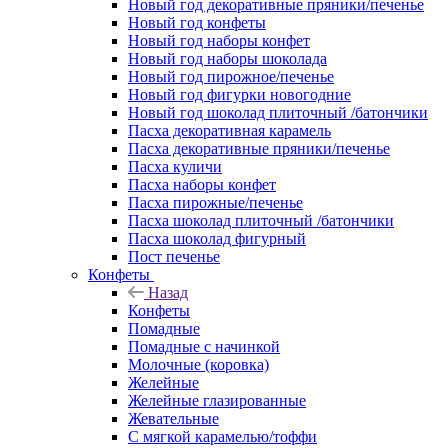
Новый год декоративные пряники/печенье
Новый год конфеты
Новый год наборы конфет
Новый год наборы шоколада
Новый год пирожное/печенье
Новый год фигурки новогодние
Новый год шоколад плиточный /батончики
Пасха декоративная карамель
Пасха декоративные пряники/печенье
Пасха куличи
Пасха наборы конфет
Пасха пирожные/печенье
Пасха шоколад плиточный /батончики
Пасха шоколад фигурный
Пост печенье
Конфеты
Назад
Конфеты
Помадные
Помадные с начинкой
Молочные (коровка)
Желейные
Желейные глазированные
Жевательные
С мягкой карамелью/тоффи