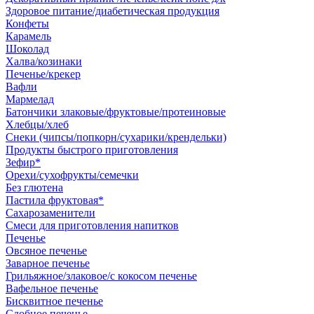
Здоровое питание/диабетическая продукция
Конфеты
Карамель
Шоколад
Халва/козинаки
Печенье/крекер
Вафли
Мармелад
Батончики злаковые/фруктовые/протеиновые
Хлебцы/хлеб
Снеки (чипсы/попкорн/сухарики/крендельки)
Продукты быстрого приготовления
Зефир*
Орехи/сухофрукты/семечки
Без глютена
Пастила фруктовая*
Сахарозаменители
Смеси для приготовления напитков
Печенье
Овсяное печенье
Заварное печенье
Грильяжное/злаковое/с кокосом печенье
Вафельное печенье
Бисквитное печенье
Сдобное печенье