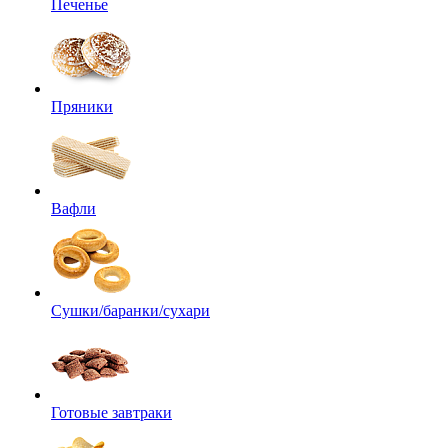
Печенье
Пряники
Вафли
Сушки/баранки/сухари
Готовые завтраки