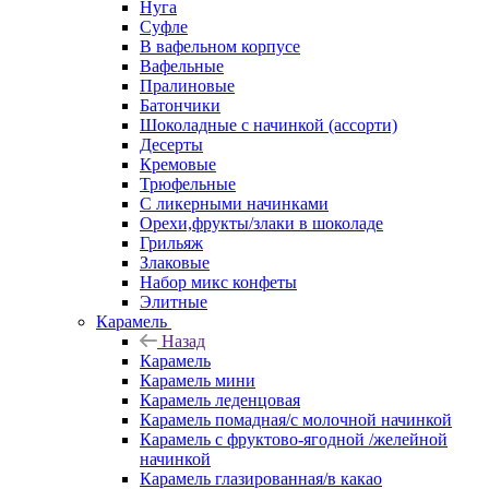
Нуга
Суфле
В вафельном корпусе
Вафельные
Пралиновые
Батончики
Шоколадные с начинкой (ассорти)
Десерты
Кремовые
Трюфельные
С ликерными начинками
Орехи,фрукты/злаки в шоколаде
Грильяж
Злаковые
Набор микс конфеты
Элитные
Карамель
Назад
Карамель
Карамель мини
Карамель леденцовая
Карамель помадная/с молочной начинкой
Карамель с фруктово-ягодной /желейной
начинкой
Карамель глазированная/в какао