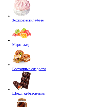
Зефир/пастила/безе
Мармелад
Восточные сладости
Шоколад/батончики