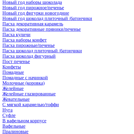
Новый год наборы шоколада
Новый год пирожное/печенье
Новый год фигурки новогодние
Новый год шоколад плиточный /батончики
Пасха декоративная карамель
Пасха декоративные пряники/печенье
Пасха куличи
Пасха наборы конфет
Пасха пирожные/печенье
Пасха шоколад плиточный /батончики
Пасха шоколад фигурный
Пост печенье
Конфеты
Помадные
Помадные с начинкой
Молочные (коровка)
Желейные
Желейные глазированные
Жевательные
С мягкой карамелью/тоффи
Нуга
Суфле
В вафельном корпусе
Вафельные
Пралиновые