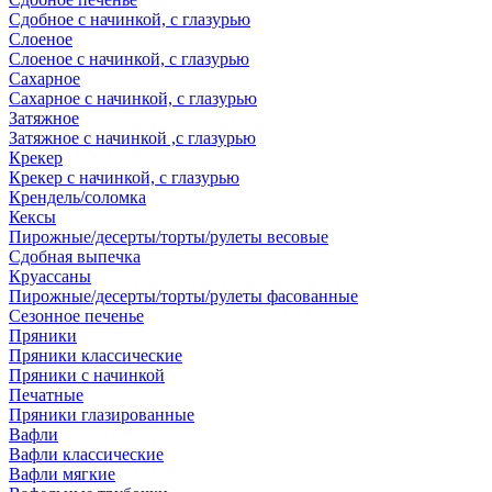
Сдобное с начинкой, с глазурью
Слоеное
Слоеное с начинкой, с глазурью
Сахарное
Сахарное с начинкой, с глазурью
Затяжное
Затяжное с начинкой ,с глазурью
Крекер
Крекер с начинкой, с глазурью
Крендель/соломка
Кексы
Пирожные/десерты/торты/рулеты весовые
Сдобная выпечка
Круассаны
Пирожные/десерты/торты/рулеты фасованные
Сезонное печенье
Пряники
Пряники классические
Пряники с начинкой
Печатные
Пряники глазированные
Вафли
Вафли классические
Вафли мягкие