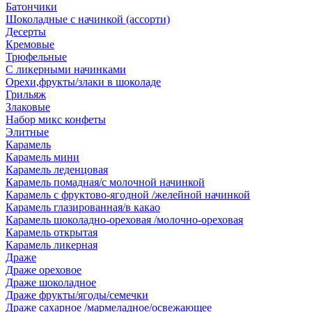
Батончики
Шоколадные с начинкой (ассорти)
Десерты
Кремовые
Трюфельные
С ликерными начинками
Орехи,фрукты/злаки в шоколаде
Грильяж
Злаковые
Набор микс конфеты
Элитные
Карамель
Карамель мини
Карамель леденцовая
Карамель помадная/с молочной начинкой
Карамель с фруктово-ягодной /желейной начинкой
Карамель глазированная/в какао
Карамель шоколадно-ореховая /молочно-ореховая
Карамель открытая
Карамель ликерная
Драже
Драже ореховое
Драже шоколадное
Драже фрукты/ягоды/семечки
Драже сахарное /мармеладное/освежающее