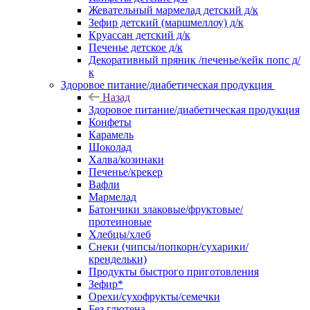
Жевательный мармелад детский д/к
Зефир детский (маршмеллоу) д/к
Круассан детский д/к
Печенье детское д/к
Декоративный пряник /печенье/кейк попс д/
к
Здоровое питание/диабетическая продукция
Назад
Здоровое питание/диабетическая продукция
Конфеты
Карамель
Шоколад
Халва/козинаки
Печенье/крекер
Вафли
Мармелад
Батончики злаковые/фруктовые/
протеиновые
Хлебцы/хлеб
Снеки (чипсы/попкорн/сухарики/
крендельки)
Продукты быстрого приготовления
Зефир*
Орехи/сухофрукты/семечки
Без глютена