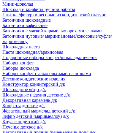
Мини-шоколад
Шоколад и конфеты ручной работы
Плитка /фигурки весовые из кондитерской глазури
Батончики шоколадные
Батончики вафельные
Батончики с мягкой карамелью орехами,злаками
Батончики нуговые/ марципановые/кокосовые/суфле/
маршмеллоу
Шоколадная паста
Паста шоколадная/арахисовая
Подарочные наборы конфет/шоколада/печенья
Наборы конфет
Наборы шоколада
Наборы конфет с алкогольными начинками
Детские кондитерские изделия
Конструктор кондитерский д/к
Шоколадное яйцо д/к
Шоколадные изделия детские д/к
Декоративная карамель д/к
Конфеты детские д/к
Жевательный мармелад детский д/к
Зефир детский (маршмеллоу) д/к
Круассан детский д/к
Печенье детское д/к
Декоративный пряник /печенье/кейк попс д/к