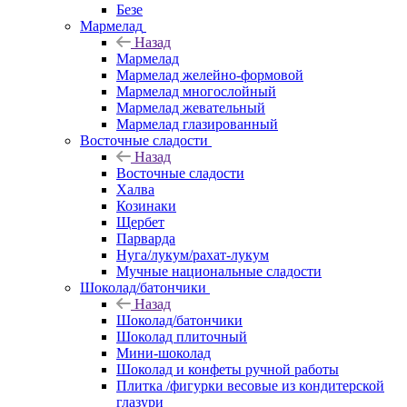
Безе
Мармелад
Назад
Мармелад
Мармелад желейно-формовой
Мармелад многослойный
Мармелад жевательный
Мармелад глазированный
Восточные сладости
Назад
Восточные сладости
Халва
Козинаки
Щербет
Парварда
Нуга/лукум/рахат-лукум
Мучные национальные сладости
Шоколад/батончики
Назад
Шоколад/батончики
Шоколад плиточный
Мини-шоколад
Шоколад и конфеты ручной работы
Плитка /фигурки весовые из кондитерской
глазури