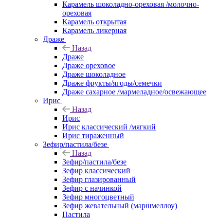
Карамель шоколадно-ореховая /молочно-
ореховая
Карамель открытая
Карамель ликерная
Драже
Назад
Драже
Драже ореховое
Драже шоколадное
Драже фрукты/ягоды/семечки
Драже сахарное /мармеладное/освежающее
Ирис
Назад
Ирис
Ирис классический /мягкий
Ирис тираженный
Зефир/пастила/безе
Назад
Зефир/пастила/безе
Зефир классический
Зефир глазированный
Зефир с начинкой
Зефир многоцветный
Зефир жевательный (маршмеллоу)
Пастила