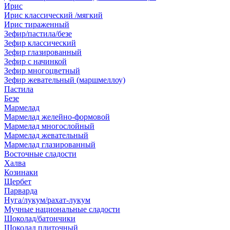
Ирис
Ирис классический /мягкий
Ирис тираженный
Зефир/пастила/безе
Зефир классический
Зефир глазированный
Зефир с начинкой
Зефир многоцветный
Зефир жевательный (маршмеллоу)
Пастила
Безе
Мармелад
Мармелад желейно-формовой
Мармелад многослойный
Мармелад жевательный
Мармелад глазированный
Восточные сладости
Халва
Козинаки
Щербет
Парварда
Нуга/лукум/рахат-лукум
Мучные национальные сладости
Шоколад/батончики
Шоколад плиточный