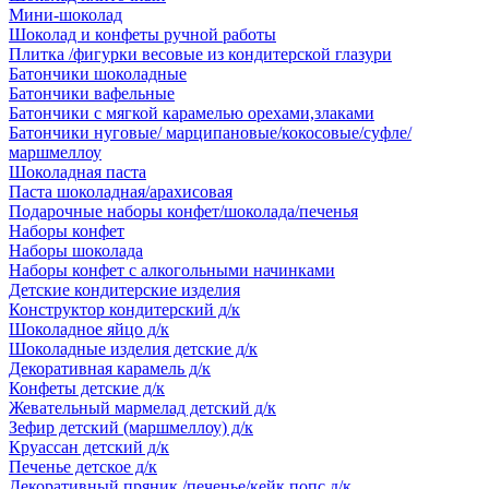
Мини-шоколад
Шоколад и конфеты ручной работы
Плитка /фигурки весовые из кондитерской глазури
Батончики шоколадные
Батончики вафельные
Батончики с мягкой карамелью орехами,злаками
Батончики нуговые/ марципановые/кокосовые/суфле/
маршмеллоу
Шоколадная паста
Паста шоколадная/арахисовая
Подарочные наборы конфет/шоколада/печенья
Наборы конфет
Наборы шоколада
Наборы конфет с алкогольными начинками
Детские кондитерские изделия
Конструктор кондитерский д/к
Шоколадное яйцо д/к
Шоколадные изделия детские д/к
Декоративная карамель д/к
Конфеты детские д/к
Жевательный мармелад детский д/к
Зефир детский (маршмеллоу) д/к
Круассан детский д/к
Печенье детское д/к
Декоративный пряник /печенье/кейк попс д/к