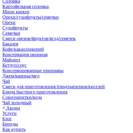
Соломка
Картофельная соломка
Мини крекер
Орехи/сухофрукты/семечки
Орехи
Сухофрукты
Семечки
Смеси орехов/фруктов/ягод/семечек
Бакалея
Кофе/какао/цикорий
Консервация овощная
Майонез
Кетчуп/соус
Консервированные приправы
Джем/варенье/мед
Чай
Смеси для приготовления блюд/напитков/киселей
Блюда быстрого приготовления
Соки/напитки/вода
Чай холодный
Акции
Услуги
Блог
Бренды
Как купить