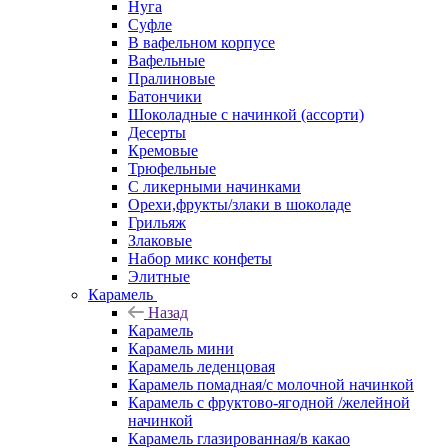
Нуга
Суфле
В вафельном корпусе
Вафельные
Пралиновые
Батончики
Шоколадные с начинкой (ассорти)
Десерты
Кремовые
Трюфельные
С ликерными начинками
Орехи,фрукты/злаки в шоколаде
Грильяж
Злаковые
Набор микс конфеты
Элитные
Карамель
Назад
Карамель
Карамель мини
Карамель леденцовая
Карамель помадная/с молочной начинкой
Карамель с фруктово-ягодной /желейной
начинкой
Карамель глазированная/в какао