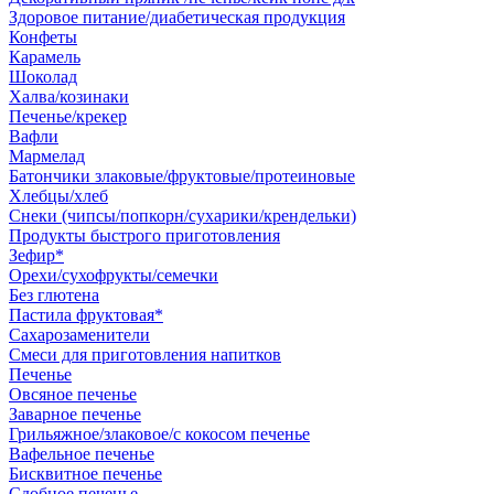
Здоровое питание/диабетическая продукция
Конфеты
Карамель
Шоколад
Халва/козинаки
Печенье/крекер
Вафли
Мармелад
Батончики злаковые/фруктовые/протеиновые
Хлебцы/хлеб
Снеки (чипсы/попкорн/сухарики/крендельки)
Продукты быстрого приготовления
Зефир*
Орехи/сухофрукты/семечки
Без глютена
Пастила фруктовая*
Сахарозаменители
Смеси для приготовления напитков
Печенье
Овсяное печенье
Заварное печенье
Грильяжное/злаковое/с кокосом печенье
Вафельное печенье
Бисквитное печенье
Сдобное печенье