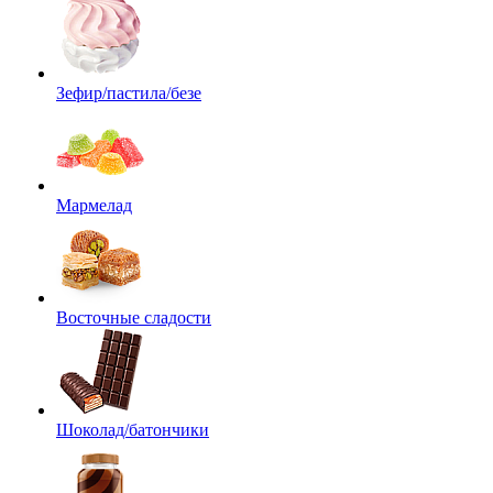
Зефир/пастила/безе
Мармелад
Восточные сладости
Шоколад/батончики