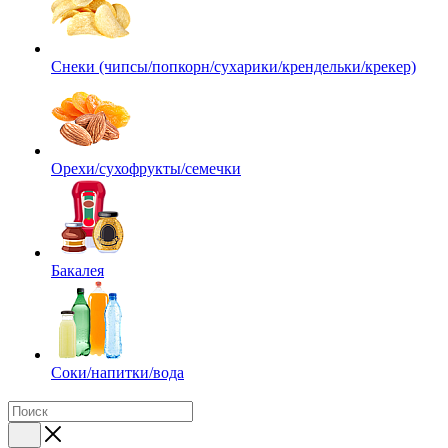
Снеки (чипсы/попкорн/сухарики/крендельки/крекер)
Орехи/сухофрукты/семечки
Бакалея
Соки/напитки/вода