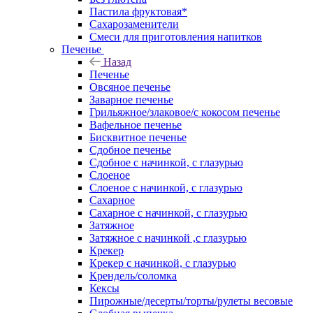
Пастила фруктовая*
Сахарозаменители
Смеси для приготовления напитков
Печенье
Назад
Печенье
Овсяное печенье
Заварное печенье
Грильяжное/злаковое/с кокосом печенье
Вафельное печенье
Бисквитное печенье
Сдобное печенье
Сдобное с начинкой, с глазурью
Слоеное
Слоеное с начинкой, с глазурью
Сахарное
Сахарное с начинкой, с глазурью
Затяжное
Затяжное с начинкой ,с глазурью
Крекер
Крекер с начинкой, с глазурью
Крендель/соломка
Кексы
Пирожные/десерты/торты/рулеты весовые