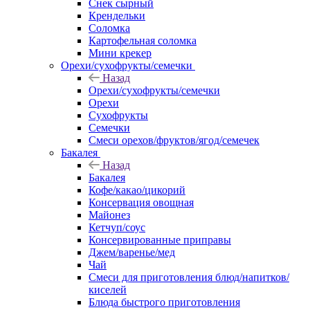
Снек сырный
Крендельки
Соломка
Картофельная соломка
Мини крекер
Орехи/сухофрукты/семечки
Назад
Орехи/сухофрукты/семечки
Орехи
Сухофрукты
Семечки
Смеси орехов/фруктов/ягод/семечек
Бакалея
Назад
Бакалея
Кофе/какао/цикорий
Консервация овощная
Майонез
Кетчуп/соус
Консервированные приправы
Джем/варенье/мед
Чай
Смеси для приготовления блюд/напитков/
киселей
Блюда быстрого приготовления