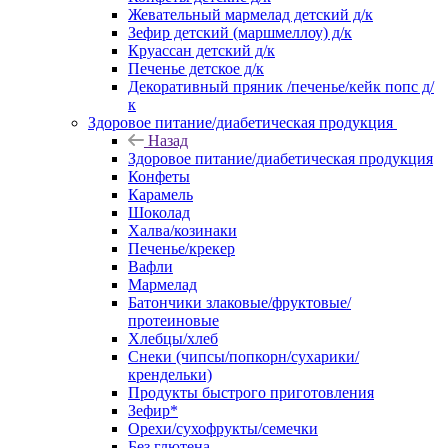
Жевательный мармелад детский д/к
Зефир детский (маршмеллоу) д/к
Круассан детский д/к
Печенье детское д/к
Декоративный пряник /печенье/кейк попс д/
к
Здоровое питание/диабетическая продукция
Назад
Здоровое питание/диабетическая продукция
Конфеты
Карамель
Шоколад
Халва/козинаки
Печенье/крекер
Вафли
Мармелад
Батончики злаковые/фруктовые/
протеиновые
Хлебцы/хлеб
Снеки (чипсы/попкорн/сухарики/
крендельки)
Продукты быстрого приготовления
Зефир*
Орехи/сухофрукты/семечки
Без глютена