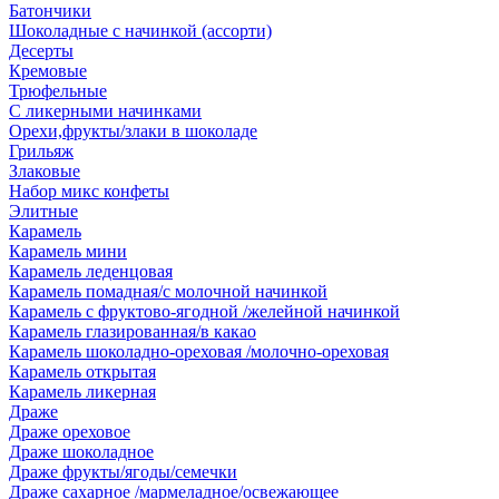
Батончики
Шоколадные с начинкой (ассорти)
Десерты
Кремовые
Трюфельные
С ликерными начинками
Орехи,фрукты/злаки в шоколаде
Грильяж
Злаковые
Набор микс конфеты
Элитные
Карамель
Карамель мини
Карамель леденцовая
Карамель помадная/с молочной начинкой
Карамель с фруктово-ягодной /желейной начинкой
Карамель глазированная/в какао
Карамель шоколадно-ореховая /молочно-ореховая
Карамель открытая
Карамель ликерная
Драже
Драже ореховое
Драже шоколадное
Драже фрукты/ягоды/семечки
Драже сахарное /мармеладное/освежающее