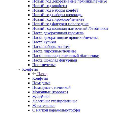
Новый год декоративные пряники/печенье
Новый год конфеты
Новый год наборы конфет
Новый год наборы шоколада
Новый год пирожное/печенье
Новый год фигурки новогодние
Новый год шоколад плиточный /батончики
Пасха декоративная карамель
Пасха декоративные пряники/печенье
Пасха куличи
Пасха наборы конфет
Пасха пирожные/печенье
Пасха шоколад плиточный /батончики
Пасха шоколад фигурный
Пост печенье
Конфеты
Назад
Конфеты
Помадные
Помадные с начинкой
Молочные (коровка)
Желейные
Желейные глазированные
Жевательные
С мягкой карамелью/тоффи