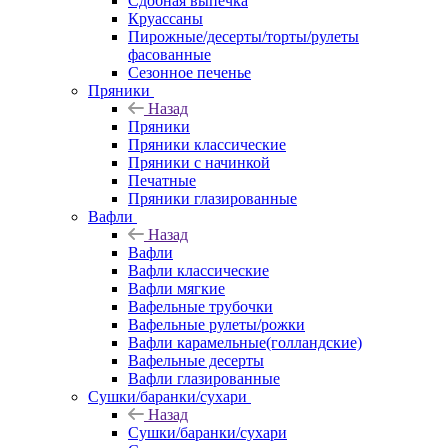
Сдобная выпечка
Круассаны
Пирожные/десерты/торты/рулеты
фасованные
Сезонное печенье
Пряники
Назад
Пряники
Пряники классические
Пряники с начинкой
Печатные
Пряники глазированные
Вафли
Назад
Вафли
Вафли классические
Вафли мягкие
Вафельные трубочки
Вафельные рулеты/рожки
Вафли карамельные(голландские)
Вафельные десерты
Вафли глазированные
Сушки/баранки/сухари
Назад
Сушки/баранки/сухари