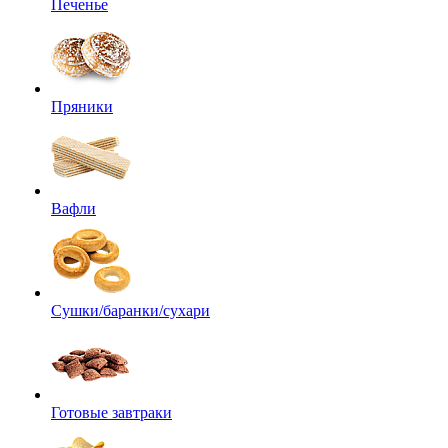
Печенье
Пряники
Вафли
Сушки/баранки/сухари
Готовые завтраки