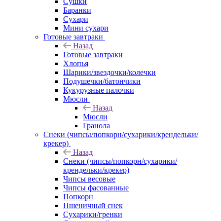
Сушки
Баранки
Сухари
Мини сухари
Готовые завтраки
Назад
Готовые завтраки
Хлопья
Шарики/звездочки/колечки
Подушечки/батончики
Кукурузные палочки
Мюсли
Назад
Мюсли
Гранола
Снеки (чипсы/попкорн/сухарики/крендельки/
крекер)
Назад
Снеки (чипсы/попкорн/сухарики/
крендельки/крекер)
Чипсы весовые
Чипсы фасованные
Попкорн
Пшеничный снек
Сухарики/гренки