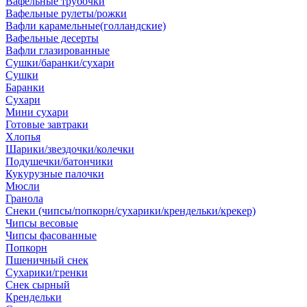
Вафельные трубочки
Вафельные рулеты/рожки
Вафли карамельные(голландские)
Вафельные десерты
Вафли глазированные
Сушки/баранки/сухари
Сушки
Баранки
Сухари
Мини сухари
Готовые завтраки
Хлопья
Шарики/звездочки/колечки
Подушечки/батончики
Кукурузные палочки
Мюсли
Гранола
Снеки (чипсы/попкорн/сухарики/крендельки/крекер)
Чипсы весовые
Чипсы фасованные
Попкорн
Пшеничный снек
Сухарики/гренки
Снек сырный
Крендельки