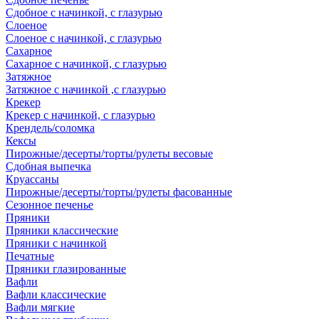
Сдобное с начинкой, с глазурью
Слоеное
Слоеное с начинкой, с глазурью
Сахарное
Сахарное с начинкой, с глазурью
Затяжное
Затяжное с начинкой ,с глазурью
Крекер
Крекер с начинкой, с глазурью
Крендель/соломка
Кексы
Пирожные/десерты/торты/рулеты весовые
Сдобная выпечка
Круассаны
Пирожные/десерты/торты/рулеты фасованные
Сезонное печенье
Пряники
Пряники классические
Пряники с начинкой
Печатные
Пряники глазированные
Вафли
Вафли классические
Вафли мягкие