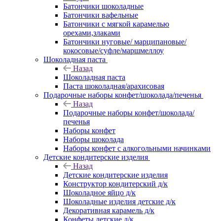
Батончики шоколадные
Батончики вафельные
Батончики с мягкой карамелью
орехами,злаками
Батончики нуговые/ марципановые/
кокосовые/суфле/маршмеллоу
Шоколадная паста
Назад
Шоколадная паста
Паста шоколадная/арахисовая
Подарочные наборы конфет/шоколада/печенья
Назад
Подарочные наборы конфет/шоколада/
печенья
Наборы конфет
Наборы шоколада
Наборы конфет с алкогольными начинками
Детские кондитерские изделия
Назад
Детские кондитерские изделия
Конструктор кондитерский д/к
Шоколадное яйцо д/к
Шоколадные изделия детские д/к
Декоративная карамель д/к
Конфеты детские д/к