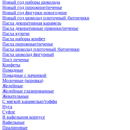
Новый год наборы шоколада
Новый год пирожное/печенье
Новый год фигурки новогодние
Новый год шоколад плиточный /батончики
Пасха декоративная карамель
Пасха декоративные пряники/печенье
Пасха куличи
Пасха наборы конфет
Пасха пирожные/печенье
Пасха шоколад плиточный /батончики
Пасха шоколад фигурный
Пост печенье
Конфеты
Помадные
Помадные с начинкой
Молочные (коровка)
Желейные
Желейные глазированные
Жевательные
С мягкой карамелью/тоффи
Нуга
Суфле
В вафельном корпусе
Вафельные
Пралиновые