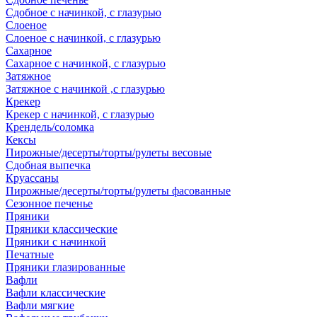
Сдобное с начинкой, с глазурью
Слоеное
Слоеное с начинкой, с глазурью
Сахарное
Сахарное с начинкой, с глазурью
Затяжное
Затяжное с начинкой ,с глазурью
Крекер
Крекер с начинкой, с глазурью
Крендель/соломка
Кексы
Пирожные/десерты/торты/рулеты весовые
Сдобная выпечка
Круассаны
Пирожные/десерты/торты/рулеты фасованные
Сезонное печенье
Пряники
Пряники классические
Пряники с начинкой
Печатные
Пряники глазированные
Вафли
Вафли классические
Вафли мягкие