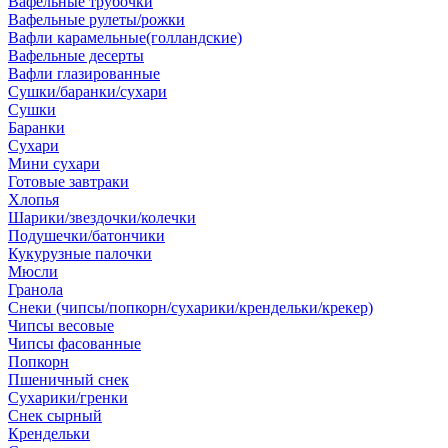
Вафельные трубочки
Вафельные рулеты/рожки
Вафли карамельные(голландские)
Вафельные десерты
Вафли глазированные
Сушки/баранки/сухари
Сушки
Баранки
Сухари
Мини сухари
Готовые завтраки
Хлопья
Шарики/звездочки/колечки
Подушечки/батончики
Кукурузные палочки
Мюсли
Гранола
Снеки (чипсы/попкорн/сухарики/крендельки/крекер)
Чипсы весовые
Чипсы фасованные
Попкорн
Пшеничный снек
Сухарики/гренки
Снек сырный
Крендельки