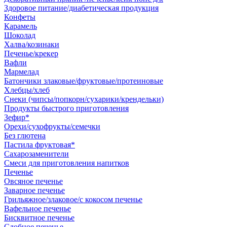
Здоровое питание/диабетическая продукция
Конфеты
Карамель
Шоколад
Халва/козинаки
Печенье/крекер
Вафли
Мармелад
Батончики злаковые/фруктовые/протеиновые
Хлебцы/хлеб
Снеки (чипсы/попкорн/сухарики/крендельки)
Продукты быстрого приготовления
Зефир*
Орехи/сухофрукты/семечки
Без глютена
Пастила фруктовая*
Сахарозаменители
Смеси для приготовления напитков
Печенье
Овсяное печенье
Заварное печенье
Грильяжное/злаковое/с кокосом печенье
Вафельное печенье
Бисквитное печенье
Сдобное печенье