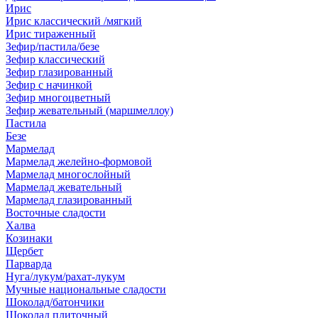
Ирис
Ирис классический /мягкий
Ирис тираженный
Зефир/пастила/безе
Зефир классический
Зефир глазированный
Зефир с начинкой
Зефир многоцветный
Зефир жевательный (маршмеллоу)
Пастила
Безе
Мармелад
Мармелад желейно-формовой
Мармелад многослойный
Мармелад жевательный
Мармелад глазированный
Восточные сладости
Халва
Козинаки
Щербет
Парварда
Нуга/лукум/рахат-лукум
Мучные национальные сладости
Шоколад/батончики
Шоколад плиточный