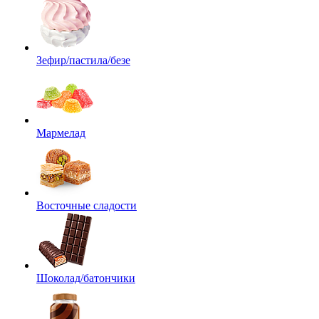
Зефир/пастила/безе
Мармелад
Восточные сладости
Шоколад/батончики