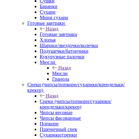
Сушки
Баранки
Сухари
Мини сухари
Готовые завтраки
Назад
Готовые завтраки
Хлопья
Шарики/звездочки/колечки
Подушечки/батончики
Кукурузные палочки
Мюсли
Назад
Мюсли
Гранола
Снеки (чипсы/попкорн/сухарики/крендельки/
крекер)
Назад
Снеки (чипсы/попкорн/сухарики/
крендельки/крекер)
Чипсы весовые
Чипсы фасованные
Попкорн
Пшеничный снек
Сухарики/гренки