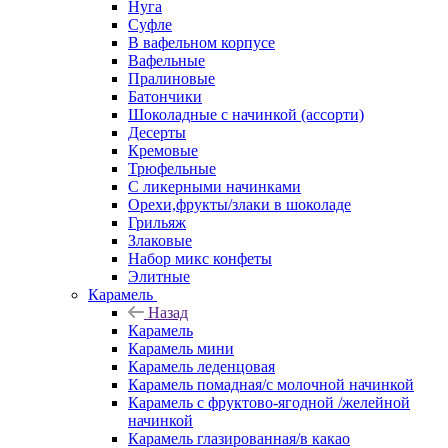
Нуга
Суфле
В вафельном корпусе
Вафельные
Пралиновые
Батончики
Шоколадные с начинкой (ассорти)
Десерты
Кремовые
Трюфельные
С ликерными начинками
Орехи,фрукты/злаки в шоколаде
Грильяж
Злаковые
Набор микс конфеты
Элитные
Карамель
Назад
Карамель
Карамель мини
Карамель леденцовая
Карамель помадная/с молочной начинкой
Карамель с фруктово-ягодной /желейной
начинкой
Карамель глазированная/в какао