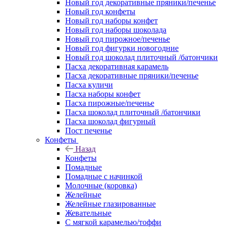
Новый год декоративные пряники/печенье
Новый год конфеты
Новый год наборы конфет
Новый год наборы шоколада
Новый год пирожное/печенье
Новый год фигурки новогодние
Новый год шоколад плиточный /батончики
Пасха декоративная карамель
Пасха декоративные пряники/печенье
Пасха куличи
Пасха наборы конфет
Пасха пирожные/печенье
Пасха шоколад плиточный /батончики
Пасха шоколад фигурный
Пост печенье
Конфеты
Назад
Конфеты
Помадные
Помадные с начинкой
Молочные (коровка)
Желейные
Желейные глазированные
Жевательные
С мягкой карамелью/тоффи