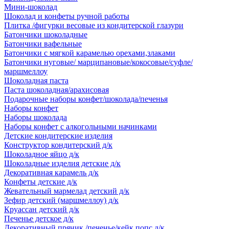
Мини-шоколад
Шоколад и конфеты ручной работы
Плитка /фигурки весовые из кондитерской глазури
Батончики шоколадные
Батончики вафельные
Батончики с мягкой карамелью орехами,злаками
Батончики нуговые/ марципановые/кокосовые/суфле/
маршмеллоу
Шоколадная паста
Паста шоколадная/арахисовая
Подарочные наборы конфет/шоколада/печенья
Наборы конфет
Наборы шоколада
Наборы конфет с алкогольными начинками
Детские кондитерские изделия
Конструктор кондитерский д/к
Шоколадное яйцо д/к
Шоколадные изделия детские д/к
Декоративная карамель д/к
Конфеты детские д/к
Жевательный мармелад детский д/к
Зефир детский (маршмеллоу) д/к
Круассан детский д/к
Печенье детское д/к
Декоративный пряник /печенье/кейк попс д/к