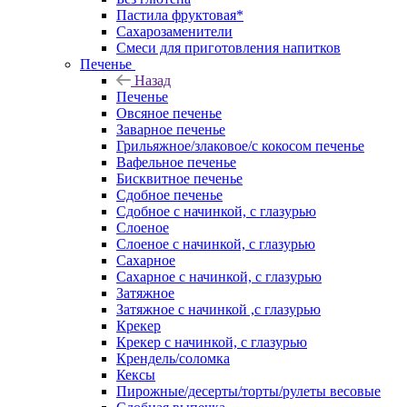
Пастила фруктовая*
Сахарозаменители
Смеси для приготовления напитков
Печенье
Назад
Печенье
Овсяное печенье
Заварное печенье
Грильяжное/злаковое/с кокосом печенье
Вафельное печенье
Бисквитное печенье
Сдобное печенье
Сдобное с начинкой, с глазурью
Слоеное
Слоеное с начинкой, с глазурью
Сахарное
Сахарное с начинкой, с глазурью
Затяжное
Затяжное с начинкой ,с глазурью
Крекер
Крекер с начинкой, с глазурью
Крендель/соломка
Кексы
Пирожные/десерты/торты/рулеты весовые