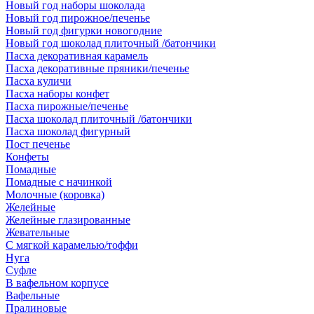
Новый год наборы шоколада
Новый год пирожное/печенье
Новый год фигурки новогодние
Новый год шоколад плиточный /батончики
Пасха декоративная карамель
Пасха декоративные пряники/печенье
Пасха куличи
Пасха наборы конфет
Пасха пирожные/печенье
Пасха шоколад плиточный /батончики
Пасха шоколад фигурный
Пост печенье
Конфеты
Помадные
Помадные с начинкой
Молочные (коровка)
Желейные
Желейные глазированные
Жевательные
С мягкой карамелью/тоффи
Нуга
Суфле
В вафельном корпусе
Вафельные
Пралиновые