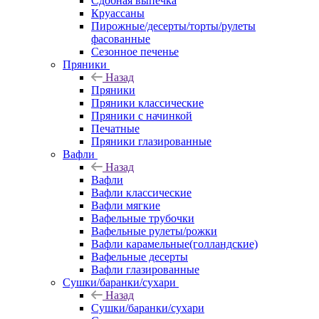
Сдобная выпечка
Круассаны
Пирожные/десерты/торты/рулеты
фасованные
Сезонное печенье
Пряники
Назад
Пряники
Пряники классические
Пряники с начинкой
Печатные
Пряники глазированные
Вафли
Назад
Вафли
Вафли классические
Вафли мягкие
Вафельные трубочки
Вафельные рулеты/рожки
Вафли карамельные(голландские)
Вафельные десерты
Вафли глазированные
Сушки/баранки/сухари
Назад
Сушки/баранки/сухари