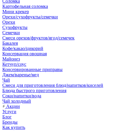
Соломка
Картофельная соломка
Мини крекер
Орехи/сухофрукты/семечки
Орехи
Сухофрукты
Семечки
Смеси орехов/фруктов/ягод/семечек
Бакалея
Кофе/какао/цикорий
Консервация овощная
Майонез
Кетчуп/соус
Консервированные приправы
Джем/варенье/мед
Чай
Смеси для приготовления блюд/напитков/киселей
Блюда быстрого приготовления
Соки/напитки/вода
Чай холодный
Акции
Услуги
Блог
Бренды
Как купить