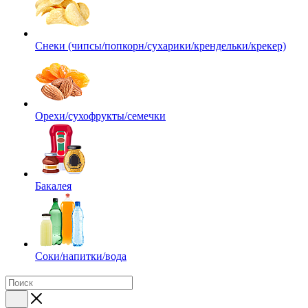
Снеки (чипсы/попкорн/сухарики/крендельки/крекер)
Орехи/сухофрукты/семечки
Бакалея
Соки/напитки/вода