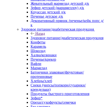
Жевательный мармелад детский д/к
Зефир детский (маршмеллоу) д/к
Круассан детский д/к
Печенье детское д/к
Декоративный пряник /печенье/кейк попс д/
к
Здоровое питание/диабетическая продукция
Назад
Здоровое питание/диабетическая продукция
Конфеты
Карамель
Шоколад
Халва/козинаки
Печенье/крекер
Вафли
Мармелад
Батончики злаковые/фруктовые/
протеиновые
Хлебцы/хлеб
Снеки (чипсы/попкорн/сухарики/
крендельки)
Продукты быстрого приготовления
Зефир*
Орехи/сухофрукты/семечки
Без глютена