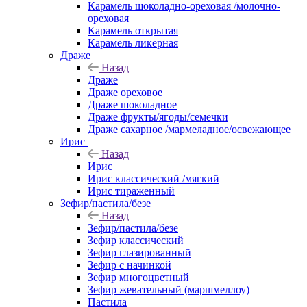
Карамель шоколадно-ореховая /молочно-
ореховая
Карамель открытая
Карамель ликерная
Драже
Назад
Драже
Драже ореховое
Драже шоколадное
Драже фрукты/ягоды/семечки
Драже сахарное /мармеладное/освежающее
Ирис
Назад
Ирис
Ирис классический /мягкий
Ирис тираженный
Зефир/пастила/безе
Назад
Зефир/пастила/безе
Зефир классический
Зефир глазированный
Зефир с начинкой
Зефир многоцветный
Зефир жевательный (маршмеллоу)
Пастила