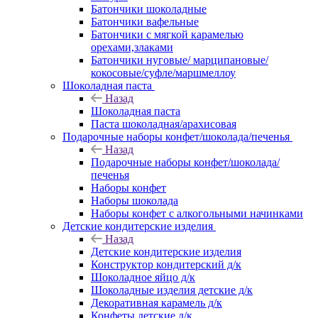
Батончики шоколадные
Батончики вафельные
Батончики с мягкой карамелью
орехами,злаками
Батончики нуговые/ марципановые/
кокосовые/суфле/маршмеллоу
Шоколадная паста
Назад
Шоколадная паста
Паста шоколадная/арахисовая
Подарочные наборы конфет/шоколада/печенья
Назад
Подарочные наборы конфет/шоколада/
печенья
Наборы конфет
Наборы шоколада
Наборы конфет с алкогольными начинками
Детские кондитерские изделия
Назад
Детские кондитерские изделия
Конструктор кондитерский д/к
Шоколадное яйцо д/к
Шоколадные изделия детские д/к
Декоративная карамель д/к
Конфеты детские д/к