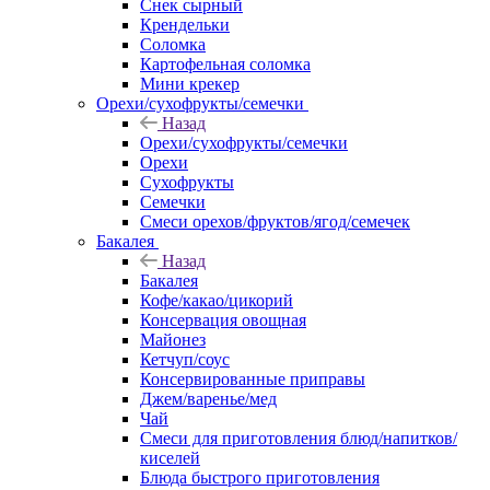
Снек сырный
Крендельки
Соломка
Картофельная соломка
Мини крекер
Орехи/сухофрукты/семечки
Назад
Орехи/сухофрукты/семечки
Орехи
Сухофрукты
Семечки
Смеси орехов/фруктов/ягод/семечек
Бакалея
Назад
Бакалея
Кофе/какао/цикорий
Консервация овощная
Майонез
Кетчуп/соус
Консервированные приправы
Джем/варенье/мед
Чай
Смеси для приготовления блюд/напитков/
киселей
Блюда быстрого приготовления