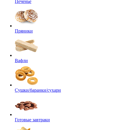
Печенье
Пряники
Вафли
Сушки/баранки/сухари
Готовые завтраки