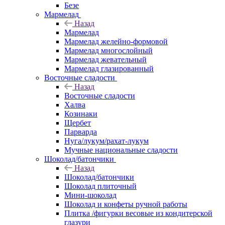
Безе
Мармелад
Назад
Мармелад
Мармелад желейно-формовой
Мармелад многослойный
Мармелад жевательный
Мармелад глазированный
Восточные сладости
Назад
Восточные сладости
Халва
Козинаки
Щербет
Парварда
Нуга/лукум/рахат-лукум
Мучные национальные сладости
Шоколад/батончики
Назад
Шоколад/батончики
Шоколад плиточный
Мини-шоколад
Шоколад и конфеты ручной работы
Плитка /фигурки весовые из кондитерской
глазури