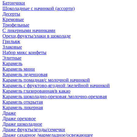
Батончики
Шоколадные с начинкой (ассорти)
Десерты
Кремовые
Трюфельные
С ликерными начинками
Орехи,фрукты/злаки в шоколаде
Грильяж
Злаковые
Набор микс конфеты
Элитные
Карамель
Карамель мини
Карамель леденцовая
Карамель помадная/с молочной начинкой
Карамель с фруктово-ягодной /желейной начинкой
Карамель глазированная/в какао
Карамель шоколадно-ореховая /молочно-ореховая
Карамель открытая
Карамель ликерная
Драже
Драже ореховое
Драже шоколадное
Драже фрукты/ягоды/семечки
Драже сахарное /мармеладное/освежающее