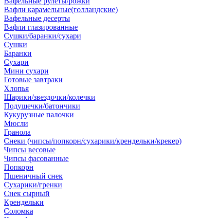
Вафельные рулеты/рожки
Вафли карамельные(голландские)
Вафельные десерты
Вафли глазированные
Сушки/баранки/сухари
Сушки
Баранки
Сухари
Мини сухари
Готовые завтраки
Хлопья
Шарики/звездочки/колечки
Подушечки/батончики
Кукурузные палочки
Мюсли
Гранола
Снеки (чипсы/попкорн/сухарики/крендельки/крекер)
Чипсы весовые
Чипсы фасованные
Попкорн
Пшеничный снек
Сухарики/гренки
Снек сырный
Крендельки
Соломка