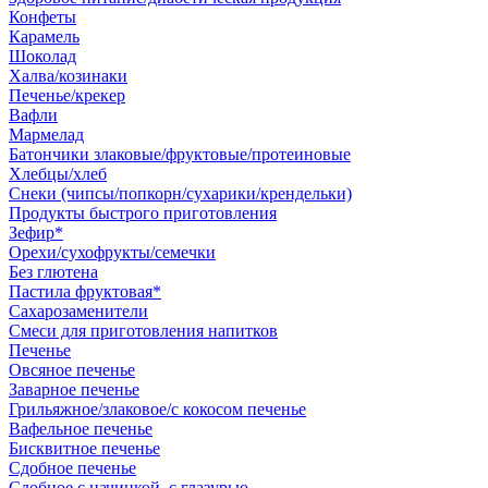
Конфеты
Карамель
Шоколад
Халва/козинаки
Печенье/крекер
Вафли
Мармелад
Батончики злаковые/фруктовые/протеиновые
Хлебцы/хлеб
Снеки (чипсы/попкорн/сухарики/крендельки)
Продукты быстрого приготовления
Зефир*
Орехи/сухофрукты/семечки
Без глютена
Пастила фруктовая*
Сахарозаменители
Смеси для приготовления напитков
Печенье
Овсяное печенье
Заварное печенье
Грильяжное/злаковое/с кокосом печенье
Вафельное печенье
Бисквитное печенье
Сдобное печенье
Сдобное с начинкой, с глазурью