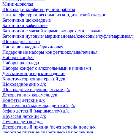
Мини-шоколад
Шоколад и конфеты ручной работы
Плитка /фигурки весовые из кондитерской глазури
Батончики шоколадные
Батончики вафельные
Батончики с мягкой карамелью орехами,злаками
Батончики нуговые/ марципановые/кокосовые/суфле/маршмелл
Шоколадная паста
Паста шоколадная/арахисовая
Подарочные наборы конфет/шоколада/печенья
Наборы конфет
Наборы шоколада
Наборы конфет с алкогольными начинками
Детские кондитерские изделия
Конструктор кондитерский д/к
Шоколадное яйцо д/к
Шоколадные изделия детские д/к
Декоративная карамель д/к
Конфеты детские д/к
Жевательный мармелад детский д/к
Зефир детский (маршмеллоу) д/к
Круассан детский д/к
Печенье детское д/к
Декоративный пряник /печенье/кейк попс д/к
Здоровое питание/диабетическая продукция