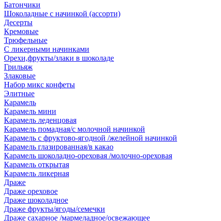
Батончики
Шоколадные с начинкой (ассорти)
Десерты
Кремовые
Трюфельные
С ликерными начинками
Орехи,фрукты/злаки в шоколаде
Грильяж
Злаковые
Набор микс конфеты
Элитные
Карамель
Карамель мини
Карамель леденцовая
Карамель помадная/с молочной начинкой
Карамель с фруктово-ягодной /желейной начинкой
Карамель глазированная/в какао
Карамель шоколадно-ореховая /молочно-ореховая
Карамель открытая
Карамель ликерная
Драже
Драже ореховое
Драже шоколадное
Драже фрукты/ягоды/семечки
Драже сахарное /мармеладное/освежающее