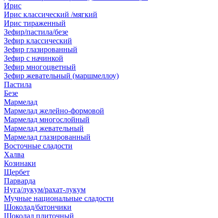
Ирис
Ирис классический /мягкий
Ирис тираженный
Зефир/пастила/безе
Зефир классический
Зефир глазированный
Зефир с начинкой
Зефир многоцветный
Зефир жевательный (маршмеллоу)
Пастила
Безе
Мармелад
Мармелад желейно-формовой
Мармелад многослойный
Мармелад жевательный
Мармелад глазированный
Восточные сладости
Халва
Козинаки
Щербет
Парварда
Нуга/лукум/рахат-лукум
Мучные национальные сладости
Шоколад/батончики
Шоколад плиточный