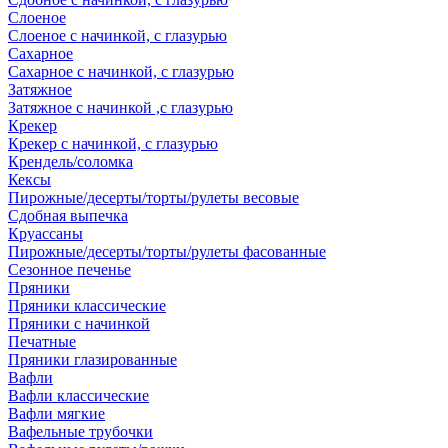
Слоеное
Слоеное с начинкой, с глазурью
Сахарное
Сахарное с начинкой, с глазурью
Затяжное
Затяжное с начинкой ,с глазурью
Крекер
Крекер с начинкой, с глазурью
Крендель/соломка
Кексы
Пирожные/десерты/торты/рулеты весовые
Сдобная выпечка
Круассаны
Пирожные/десерты/торты/рулеты фасованные
Сезонное печенье
Пряники
Пряники классические
Пряники с начинкой
Печатные
Пряники глазированные
Вафли
Вафли классические
Вафли мягкие
Вафельные трубочки