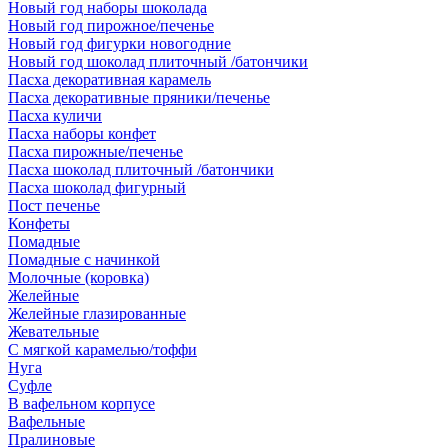
Новый год наборы шоколада
Новый год пирожное/печенье
Новый год фигурки новогодние
Новый год шоколад плиточный /батончики
Пасха декоративная карамель
Пасха декоративные пряники/печенье
Пасха куличи
Пасха наборы конфет
Пасха пирожные/печенье
Пасха шоколад плиточный /батончики
Пасха шоколад фигурный
Пост печенье
Конфеты
Помадные
Помадные с начинкой
Молочные (коровка)
Желейные
Желейные глазированные
Жевательные
С мягкой карамелью/тоффи
Нуга
Суфле
В вафельном корпусе
Вафельные
Пралиновые