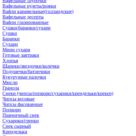
Вафельные трубочки
Вафельные рулеты/рожки
Вафли карамельные(голландские)
Вафельные десерты
Вафли глазированные
Сушки/баранки/сухари
Сушки
Баранки
Сухари
Мини сухари
Готовые завтраки
Хлопья
Шарики/звездочки/колечки
Подушечки/батончики
Кукурузные палочки
Мюсли
Гранола
Снеки (чипсы/попкорн/сухарики/крендельки/крекер)
Чипсы весовые
Чипсы фасованные
Попкорн
Пшеничный снек
Сухарики/гренки
Снек сырный
Крендельки