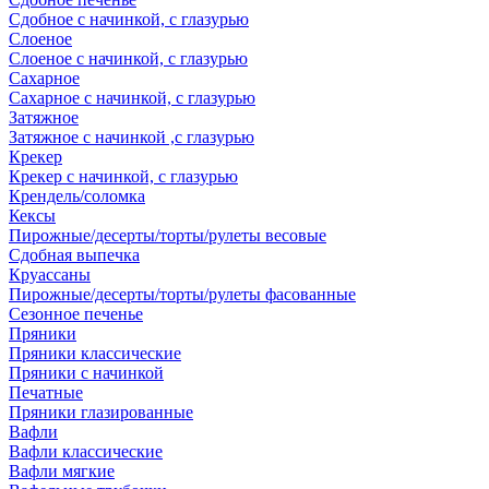
Сдобное с начинкой, с глазурью
Слоеное
Слоеное с начинкой, с глазурью
Сахарное
Сахарное с начинкой, с глазурью
Затяжное
Затяжное с начинкой ,с глазурью
Крекер
Крекер с начинкой, с глазурью
Крендель/соломка
Кексы
Пирожные/десерты/торты/рулеты весовые
Сдобная выпечка
Круассаны
Пирожные/десерты/торты/рулеты фасованные
Сезонное печенье
Пряники
Пряники классические
Пряники с начинкой
Печатные
Пряники глазированные
Вафли
Вафли классические
Вафли мягкие