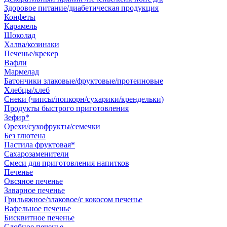
Здоровое питание/диабетическая продукция
Конфеты
Карамель
Шоколад
Халва/козинаки
Печенье/крекер
Вафли
Мармелад
Батончики злаковые/фруктовые/протеиновые
Хлебцы/хлеб
Снеки (чипсы/попкорн/сухарики/крендельки)
Продукты быстрого приготовления
Зефир*
Орехи/сухофрукты/семечки
Без глютена
Пастила фруктовая*
Сахарозаменители
Смеси для приготовления напитков
Печенье
Овсяное печенье
Заварное печенье
Грильяжное/злаковое/с кокосом печенье
Вафельное печенье
Бисквитное печенье
Сдобное печенье