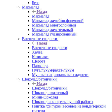
Безе
Мармелад
Назад
Мармелад
Мармелад желейно-формовой
Мармелад многослойный
Мармелад жевательный
Мармелад глазированный
Восточные сладости
Назад
Восточные сладости
Халва
Козинаки
Щербет
Парварда
Нуга/лукум/рахат-лукум
Мучные национальные сладости
Шоколад/батончики
Назад
Шоколад/батончики
Шоколад плиточный
Мини-шоколад
Шоколад и конфеты ручной работы
Плитка /фигурки весовые из кондитерской
глазури