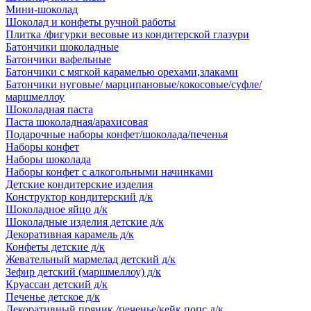
Мини-шоколад
Шоколад и конфеты ручной работы
Плитка /фигурки весовые из кондитерской глазури
Батончики шоколадные
Батончики вафельные
Батончики с мягкой карамелью орехами,злаками
Батончики нуговые/ марципановые/кокосовые/суфле/
маршмеллоу
Шоколадная паста
Паста шоколадная/арахисовая
Подарочные наборы конфет/шоколада/печенья
Наборы конфет
Наборы шоколада
Наборы конфет с алкогольными начинками
Детские кондитерские изделия
Конструктор кондитерский д/к
Шоколадное яйцо д/к
Шоколадные изделия детские д/к
Декоративная карамель д/к
Конфеты детские д/к
Жевательный мармелад детский д/к
Зефир детский (маршмеллоу) д/к
Круассан детский д/к
Печенье детское д/к
Декоративный пряник /печенье/кейк попс д/к