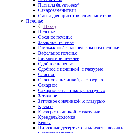
Пастила фруктовая*
Сахарозаменители
Смеси для приготовления напитков
Печенье
Назад
Печенье
Овсяное печенье
Заварное печенье
Грильяжное/злаковое/с кокосом печенье
Вафельное печенье
Бисквитное печенье
Сдобное печенье
Сдобное с начинкой, с глазурью
Слоеное
Слоеное с начинкой, с глазурью
Сахарное
Сахарное с начинкой, с глазурью
Затяжное
Затяжное с начинкой ,с глазурью
Крекер
Крекер с начинкой, с глазурью
Крендель/соломка
Кексы
Пирожные/десерты/торты/рулеты весовые