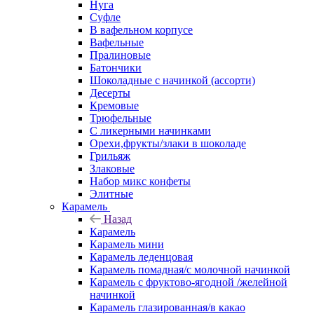
Нуга
Суфле
В вафельном корпусе
Вафельные
Пралиновые
Батончики
Шоколадные с начинкой (ассорти)
Десерты
Кремовые
Трюфельные
С ликерными начинками
Орехи,фрукты/злаки в шоколаде
Грильяж
Злаковые
Набор микс конфеты
Элитные
Карамель
Назад
Карамель
Карамель мини
Карамель леденцовая
Карамель помадная/с молочной начинкой
Карамель с фруктово-ягодной /желейной
начинкой
Карамель глазированная/в какао