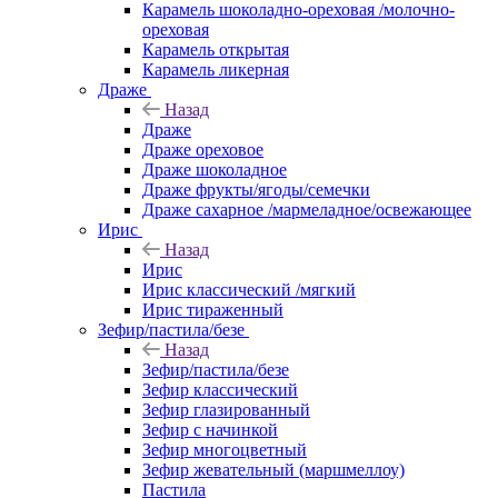
Карамель шоколадно-ореховая /молочно-
ореховая
Карамель открытая
Карамель ликерная
Драже
Назад
Драже
Драже ореховое
Драже шоколадное
Драже фрукты/ягоды/семечки
Драже сахарное /мармеладное/освежающее
Ирис
Назад
Ирис
Ирис классический /мягкий
Ирис тираженный
Зефир/пастила/безе
Назад
Зефир/пастила/безе
Зефир классический
Зефир глазированный
Зефир с начинкой
Зефир многоцветный
Зефир жевательный (маршмеллоу)
Пастила