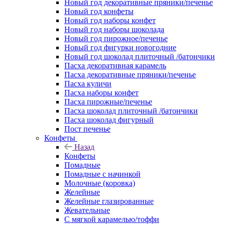
Новый год декоративные пряники/печенье
Новый год конфеты
Новый год наборы конфет
Новый год наборы шоколада
Новый год пирожное/печенье
Новый год фигурки новогодние
Новый год шоколад плиточный /батончики
Пасха декоративная карамель
Пасха декоративные пряники/печенье
Пасха куличи
Пасха наборы конфет
Пасха пирожные/печенье
Пасха шоколад плиточный /батончики
Пасха шоколад фигурный
Пост печенье
Конфеты
Назад
Конфеты
Помадные
Помадные с начинкой
Молочные (коровка)
Желейные
Желейные глазированные
Жевательные
С мягкой карамелью/тоффи