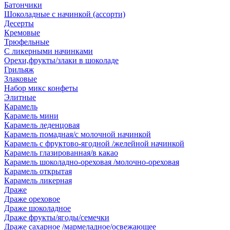
Батончики
Шоколадные с начинкой (ассорти)
Десерты
Кремовые
Трюфельные
С ликерными начинками
Орехи,фрукты/злаки в шоколаде
Грильяж
Злаковые
Набор микс конфеты
Элитные
Карамель
Карамель мини
Карамель леденцовая
Карамель помадная/с молочной начинкой
Карамель с фруктово-ягодной /желейной начинкой
Карамель глазированная/в какао
Карамель шоколадно-ореховая /молочно-ореховая
Карамель открытая
Карамель ликерная
Драже
Драже ореховое
Драже шоколадное
Драже фрукты/ягоды/семечки
Драже сахарное /мармеладное/освежающее