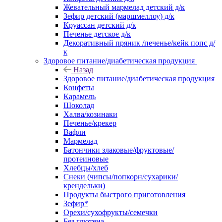
Жевательный мармелад детский д/к
Зефир детский (маршмеллоу) д/к
Круассан детский д/к
Печенье детское д/к
Декоративный пряник /печенье/кейк попс д/
к
Здоровое питание/диабетическая продукция
Назад
Здоровое питание/диабетическая продукция
Конфеты
Карамель
Шоколад
Халва/козинаки
Печенье/крекер
Вафли
Мармелад
Батончики злаковые/фруктовые/
протеиновые
Хлебцы/хлеб
Снеки (чипсы/попкорн/сухарики/
крендельки)
Продукты быстрого приготовления
Зефир*
Орехи/сухофрукты/семечки
Без глютена