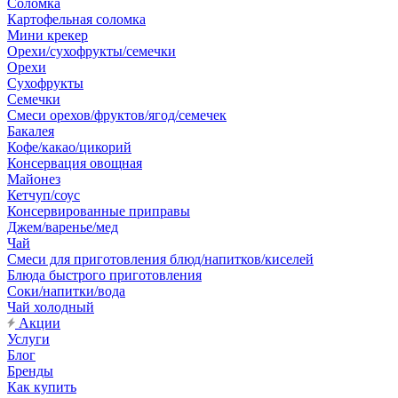
Соломка
Картофельная соломка
Мини крекер
Орехи/сухофрукты/семечки
Орехи
Сухофрукты
Семечки
Смеси орехов/фруктов/ягод/семечек
Бакалея
Кофе/какао/цикорий
Консервация овощная
Майонез
Кетчуп/соус
Консервированные приправы
Джем/варенье/мед
Чай
Смеси для приготовления блюд/напитков/киселей
Блюда быстрого приготовления
Соки/напитки/вода
Чай холодный
Акции
Услуги
Блог
Бренды
Как купить