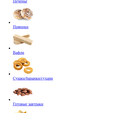
Печенье
Пряники
Вафли
Сушки/баранки/сухари
Готовые завтраки