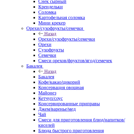
Снек сырный
Крендельки
Соломка
Картофельная соломка
Мини крекер
Орехи/сухофрукты/семечки
Назад
Орехи/сухофрукты/семечки
Орехи
Сухофрукты
Семечки
Смеси орехов/фруктов/ягод/семечек
Бакалея
Назад
Бакалея
Кофе/какао/цикорий
Консервация овощная
Майонез
Кетчуп/соус
Консервированные приправы
Джем/варенье/мед
Чай
Смеси для приготовления блюд/напитков/
киселей
Блюда быстрого приготовления