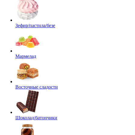
Зефир/пастила/безе
Мармелад
Восточные сладости
Шоколад/батончики