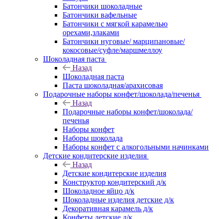
Батончики шоколадные
Батончики вафельные
Батончики с мягкой карамелью
орехами,злаками
Батончики нуговые/ марципановые/
кокосовые/суфле/маршмеллоу
Шоколадная паста
Назад
Шоколадная паста
Паста шоколадная/арахисовая
Подарочные наборы конфет/шоколада/печенья
Назад
Подарочные наборы конфет/шоколада/
печенья
Наборы конфет
Наборы шоколада
Наборы конфет с алкогольными начинками
Детские кондитерские изделия
Назад
Детские кондитерские изделия
Конструктор кондитерский д/к
Шоколадное яйцо д/к
Шоколадные изделия детские д/к
Декоративная карамель д/к
Конфеты детские д/к