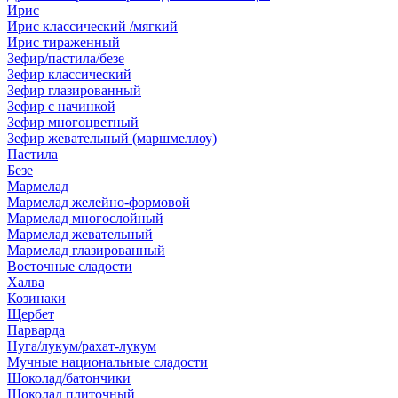
Ирис
Ирис классический /мягкий
Ирис тираженный
Зефир/пастила/безе
Зефир классический
Зефир глазированный
Зефир с начинкой
Зефир многоцветный
Зефир жевательный (маршмеллоу)
Пастила
Безе
Мармелад
Мармелад желейно-формовой
Мармелад многослойный
Мармелад жевательный
Мармелад глазированный
Восточные сладости
Халва
Козинаки
Щербет
Парварда
Нуга/лукум/рахат-лукум
Мучные национальные сладости
Шоколад/батончики
Шоколад плиточный