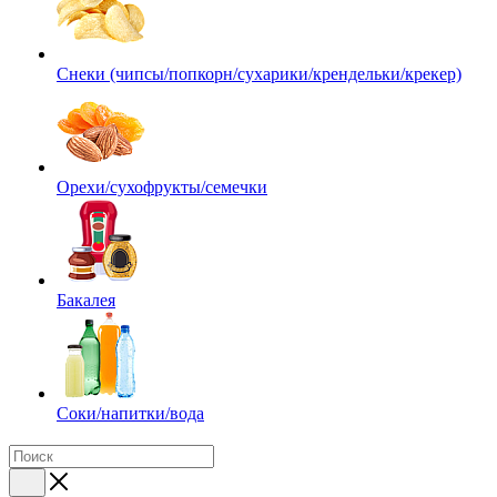
Снеки (чипсы/попкорн/сухарики/крендельки/крекер)
Орехи/сухофрукты/семечки
Бакалея
Соки/напитки/вода