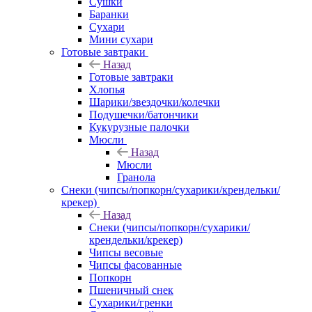
Сушки
Баранки
Сухари
Мини сухари
Готовые завтраки
Назад
Готовые завтраки
Хлопья
Шарики/звездочки/колечки
Подушечки/батончики
Кукурузные палочки
Мюсли
Назад
Мюсли
Гранола
Снеки (чипсы/попкорн/сухарики/крендельки/
крекер)
Назад
Снеки (чипсы/попкорн/сухарики/
крендельки/крекер)
Чипсы весовые
Чипсы фасованные
Попкорн
Пшеничный снек
Сухарики/гренки