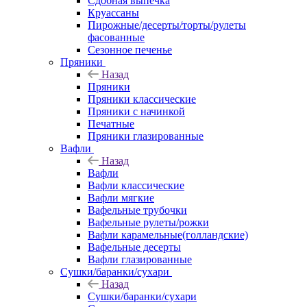
Сдобная выпечка
Круассаны
Пирожные/десерты/торты/рулеты
фасованные
Сезонное печенье
Пряники
Назад
Пряники
Пряники классические
Пряники с начинкой
Печатные
Пряники глазированные
Вафли
Назад
Вафли
Вафли классические
Вафли мягкие
Вафельные трубочки
Вафельные рулеты/рожки
Вафли карамельные(голландские)
Вафельные десерты
Вафли глазированные
Сушки/баранки/сухари
Назад
Сушки/баранки/сухари