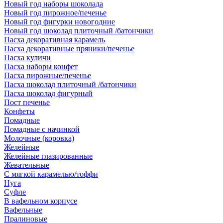
Новый год наборы шоколада
Новый год пирожное/печенье
Новый год фигурки новогодние
Новый год шоколад плиточный /батончики
Пасха декоративная карамель
Пасха декоративные пряники/печенье
Пасха куличи
Пасха наборы конфет
Пасха пирожные/печенье
Пасха шоколад плиточный /батончики
Пасха шоколад фигурный
Пост печенье
Конфеты
Помадные
Помадные с начинкой
Молочные (коровка)
Желейные
Желейные глазированные
Жевательные
С мягкой карамелью/тоффи
Нуга
Суфле
В вафельном корпусе
Вафельные
Пралиновые