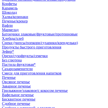
Конфеты
Карамель
Шоколад
Халва/козинаки
Печенье/крекер
Вафли
Мармелад
Батончики злаковые/фруктовые/протеиновые
Хлебцы/хлеб
Снеки (чипсы/попкорн/сухарики/крендельки)
Продукты быстрого приготовления
Зефир*
Орехи/сухофрукты/семечки
Без глютена
Пастила фруктовая*
Сахарозаменители
Смеси для приготовления напитков
Печенье
Овсяное печенье
Заварное печенье
Грильяжное/злаковое/с кокосом печенье
Вафельное печенье
Бисквитное печенье
Сдобное печенье
Сдобное с начинкой, с глазурью