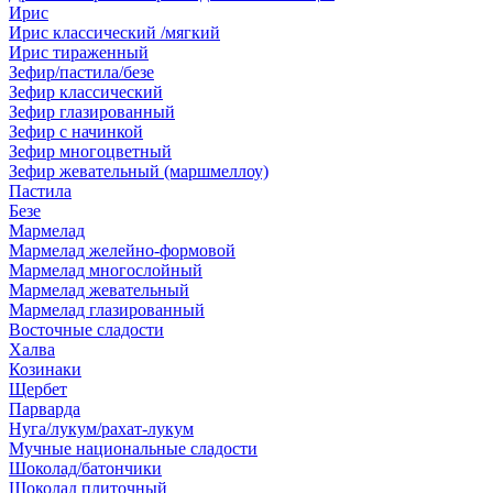
Ирис
Ирис классический /мягкий
Ирис тираженный
Зефир/пастила/безе
Зефир классический
Зефир глазированный
Зефир с начинкой
Зефир многоцветный
Зефир жевательный (маршмеллоу)
Пастила
Безе
Мармелад
Мармелад желейно-формовой
Мармелад многослойный
Мармелад жевательный
Мармелад глазированный
Восточные сладости
Халва
Козинаки
Щербет
Парварда
Нуга/лукум/рахат-лукум
Мучные национальные сладости
Шоколад/батончики
Шоколад плиточный