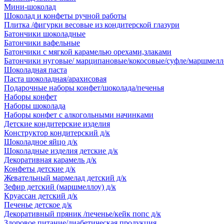
Мини-шоколад
Шоколад и конфеты ручной работы
Плитка /фигурки весовые из кондитерской глазури
Батончики шоколадные
Батончики вафельные
Батончики с мягкой карамелью орехами,злаками
Батончики нуговые/ марципановые/кокосовые/суфле/маршмелл
Шоколадная паста
Паста шоколадная/арахисовая
Подарочные наборы конфет/шоколада/печенья
Наборы конфет
Наборы шоколада
Наборы конфет с алкогольными начинками
Детские кондитерские изделия
Конструктор кондитерский д/к
Шоколадное яйцо д/к
Шоколадные изделия детские д/к
Декоративная карамель д/к
Конфеты детские д/к
Жевательный мармелад детский д/к
Зефир детский (маршмеллоу) д/к
Круассан детский д/к
Печенье детское д/к
Декоративный пряник /печенье/кейк попс д/к
Здоровое питание/диабетическая продукция