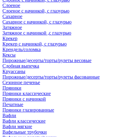
Слоеное
Слоеное с начинкой, с глазурью
Сахарное
Сахарное с начинкой, с глазурью
Затяжное
Затяжное с начинкой ,с глазурью
Крекер
Крекер с начинкой, с глазурью
Крендель/соломка
Кексы
Пирожные/десерты/торты/рулеты весовые
Сдобная выпечка
Круассаны
Пирожные/десерты/торты/рулеты фасованные
Сезонное печенье
Пряники
Пряники классические
Пряники с начинкой
Печатные
Пряники глазированные
Вафли
Вафли классические
Вафли мягкие
Вафельные трубочки