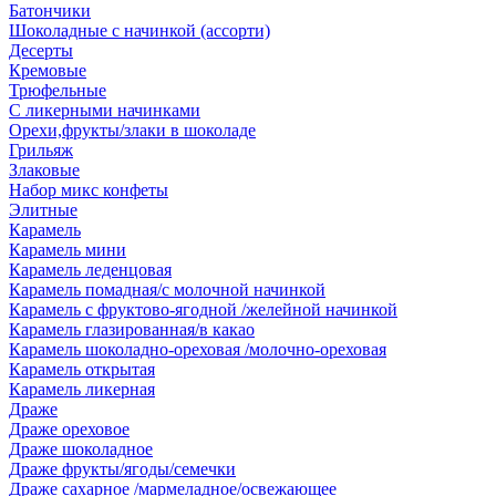
Батончики
Шоколадные с начинкой (ассорти)
Десерты
Кремовые
Трюфельные
С ликерными начинками
Орехи,фрукты/злаки в шоколаде
Грильяж
Злаковые
Набор микс конфеты
Элитные
Карамель
Карамель мини
Карамель леденцовая
Карамель помадная/с молочной начинкой
Карамель с фруктово-ягодной /желейной начинкой
Карамель глазированная/в какао
Карамель шоколадно-ореховая /молочно-ореховая
Карамель открытая
Карамель ликерная
Драже
Драже ореховое
Драже шоколадное
Драже фрукты/ягоды/семечки
Драже сахарное /мармеладное/освежающее