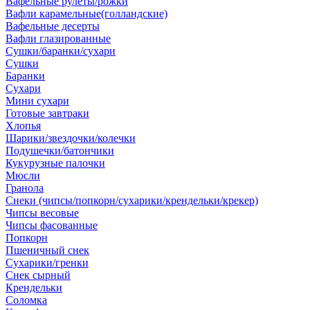
Вафельные рулеты/рожки
Вафли карамельные(голландские)
Вафельные десерты
Вафли глазированные
Сушки/баранки/сухари
Сушки
Баранки
Сухари
Мини сухари
Готовые завтраки
Хлопья
Шарики/звездочки/колечки
Подушечки/батончики
Кукурузные палочки
Мюсли
Гранола
Снеки (чипсы/попкорн/сухарики/крендельки/крекер)
Чипсы весовые
Чипсы фасованные
Попкорн
Пшеничный снек
Сухарики/гренки
Снек сырный
Крендельки
Соломка