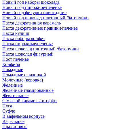
Новый год наборы шоколада
Новый год пирожное/печенье
Новый год фигурки новогодние
Новый год шоколад плиточный /батончики
Пасха декоративная карамель
Пасха декоративные пряники/печенье
Пасха куличи
Пасха наборы конфет
Пасха пирожные/печенье
Пасха шоколад плиточный /батончики
Пасха шоколад фигурный
Пост печенье
Конфеты
Помадные
Помадные с начинкой
Молочные (коровка)
Желейные
Желейные глазированные
Жевательные
С мягкой карамелью/тоффи
Нуга
Суфле
В вафельном корпусе
Вафельные
Пралиновые