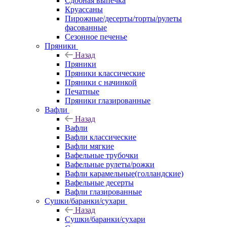
Сдобная выпечка
Круассаны
Пирожные/десерты/торты/рулеты
фасованные
Сезонное печенье
Пряники
Назад
Пряники
Пряники классические
Пряники с начинкой
Печатные
Пряники глазированные
Вафли
Назад
Вафли
Вафли классические
Вафли мягкие
Вафельные трубочки
Вафельные рулеты/рожки
Вафли карамельные(голландские)
Вафельные десерты
Вафли глазированные
Сушки/баранки/сухари
Назад
Сушки/баранки/сухари