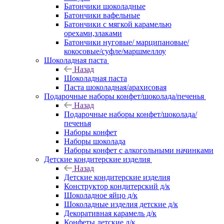
Батончики шоколадные
Батончики вафельные
Батончики с мягкой карамелью
орехами,злаками
Батончики нуговые/ марципановые/
кокосовые/суфле/маршмеллоу
Шоколадная паста
Назад
Шоколадная паста
Паста шоколадная/арахисовая
Подарочные наборы конфет/шоколада/печенья
Назад
Подарочные наборы конфет/шоколада/
печенья
Наборы конфет
Наборы шоколада
Наборы конфет с алкогольными начинками
Детские кондитерские изделия
Назад
Детские кондитерские изделия
Конструктор кондитерский д/к
Шоколадное яйцо д/к
Шоколадные изделия детские д/к
Декоративная карамель д/к
Конфеты детские д/к