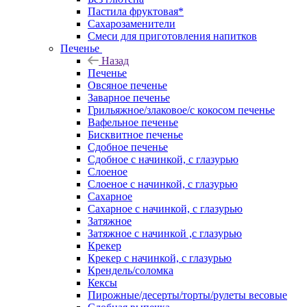
Пастила фруктовая*
Сахарозаменители
Смеси для приготовления напитков
Печенье
Назад
Печенье
Овсяное печенье
Заварное печенье
Грильяжное/злаковое/с кокосом печенье
Вафельное печенье
Бисквитное печенье
Сдобное печенье
Сдобное с начинкой, с глазурью
Слоеное
Слоеное с начинкой, с глазурью
Сахарное
Сахарное с начинкой, с глазурью
Затяжное
Затяжное с начинкой ,с глазурью
Крекер
Крекер с начинкой, с глазурью
Крендель/соломка
Кексы
Пирожные/десерты/торты/рулеты весовые