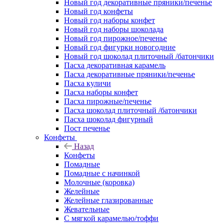
Новый год декоративные пряники/печенье
Новый год конфеты
Новый год наборы конфет
Новый год наборы шоколада
Новый год пирожное/печенье
Новый год фигурки новогодние
Новый год шоколад плиточный /батончики
Пасха декоративная карамель
Пасха декоративные пряники/печенье
Пасха куличи
Пасха наборы конфет
Пасха пирожные/печенье
Пасха шоколад плиточный /батончики
Пасха шоколад фигурный
Пост печенье
Конфеты
Назад
Конфеты
Помадные
Помадные с начинкой
Молочные (коровка)
Желейные
Желейные глазированные
Жевательные
С мягкой карамелью/тоффи