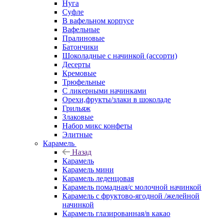
Нуга
Суфле
В вафельном корпусе
Вафельные
Пралиновые
Батончики
Шоколадные с начинкой (ассорти)
Десерты
Кремовые
Трюфельные
С ликерными начинками
Орехи,фрукты/злаки в шоколаде
Грильяж
Злаковые
Набор микс конфеты
Элитные
Карамель
Назад
Карамель
Карамель мини
Карамель леденцовая
Карамель помадная/с молочной начинкой
Карамель с фруктово-ягодной /желейной
начинкой
Карамель глазированная/в какао