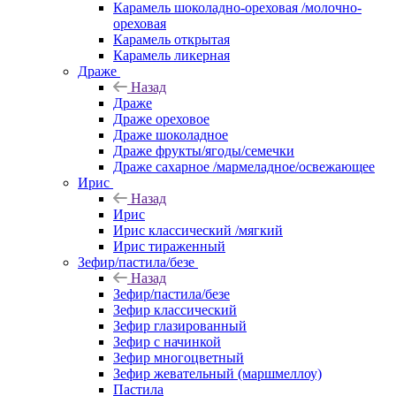
Карамель шоколадно-ореховая /молочно-
ореховая
Карамель открытая
Карамель ликерная
Драже
Назад
Драже
Драже ореховое
Драже шоколадное
Драже фрукты/ягоды/семечки
Драже сахарное /мармеладное/освежающее
Ирис
Назад
Ирис
Ирис классический /мягкий
Ирис тираженный
Зефир/пастила/безе
Назад
Зефир/пастила/безе
Зефир классический
Зефир глазированный
Зефир с начинкой
Зефир многоцветный
Зефир жевательный (маршмеллоу)
Пастила