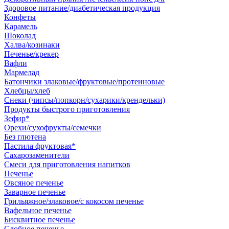
Здоровое питание/диабетическая продукция
Конфеты
Карамель
Шоколад
Халва/козинаки
Печенье/крекер
Вафли
Мармелад
Батончики злаковые/фруктовые/протеиновые
Хлебцы/хлеб
Снеки (чипсы/попкорн/сухарики/крендельки)
Продукты быстрого приготовления
Зефир*
Орехи/сухофрукты/семечки
Без глютена
Пастила фруктовая*
Сахарозаменители
Смеси для приготовления напитков
Печенье
Овсяное печенье
Заварное печенье
Грильяжное/злаковое/с кокосом печенье
Вафельное печенье
Бисквитное печенье
Сдобное печенье