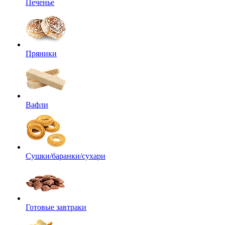
Печенье
Пряники
Вафли
Сушки/баранки/сухари
Готовые завтраки