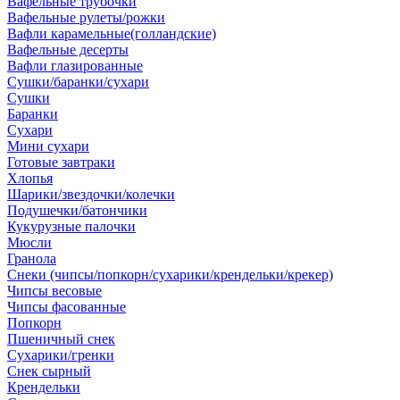
Вафельные трубочки
Вафельные рулеты/рожки
Вафли карамельные(голландские)
Вафельные десерты
Вафли глазированные
Сушки/баранки/сухари
Сушки
Баранки
Сухари
Мини сухари
Готовые завтраки
Хлопья
Шарики/звездочки/колечки
Подушечки/батончики
Кукурузные палочки
Мюсли
Гранола
Снеки (чипсы/попкорн/сухарики/крендельки/крекер)
Чипсы весовые
Чипсы фасованные
Попкорн
Пшеничный снек
Сухарики/гренки
Снек сырный
Крендельки