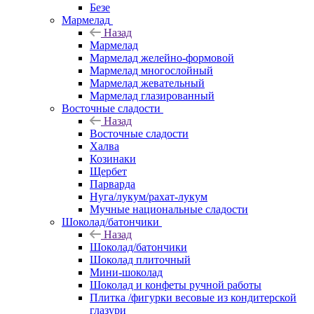
Безе
Мармелад
Назад
Мармелад
Мармелад желейно-формовой
Мармелад многослойный
Мармелад жевательный
Мармелад глазированный
Восточные сладости
Назад
Восточные сладости
Халва
Козинаки
Щербет
Парварда
Нуга/лукум/рахат-лукум
Мучные национальные сладости
Шоколад/батончики
Назад
Шоколад/батончики
Шоколад плиточный
Мини-шоколад
Шоколад и конфеты ручной работы
Плитка /фигурки весовые из кондитерской
глазури