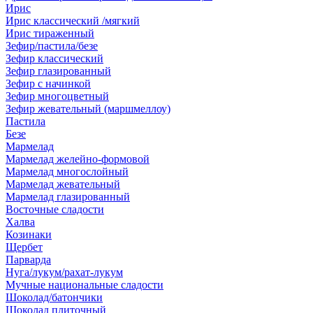
Ирис
Ирис классический /мягкий
Ирис тираженный
Зефир/пастила/безе
Зефир классический
Зефир глазированный
Зефир с начинкой
Зефир многоцветный
Зефир жевательный (маршмеллоу)
Пастила
Безе
Мармелад
Мармелад желейно-формовой
Мармелад многослойный
Мармелад жевательный
Мармелад глазированный
Восточные сладости
Халва
Козинаки
Щербет
Парварда
Нуга/лукум/рахат-лукум
Мучные национальные сладости
Шоколад/батончики
Шоколад плиточный