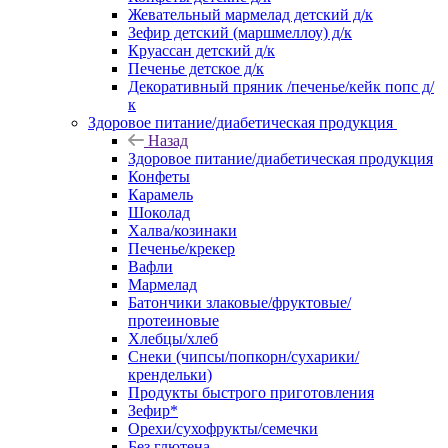
Жевательный мармелад детский д/к
Зефир детский (маршмеллоу) д/к
Круассан детский д/к
Печенье детское д/к
Декоративный пряник /печенье/кейк попс д/
к
Здоровое питание/диабетическая продукция
Назад
Здоровое питание/диабетическая продукция
Конфеты
Карамель
Шоколад
Халва/козинаки
Печенье/крекер
Вафли
Мармелад
Батончики злаковые/фруктовые/
протеиновые
Хлебцы/хлеб
Снеки (чипсы/попкорн/сухарики/
крендельки)
Продукты быстрого приготовления
Зефир*
Орехи/сухофрукты/семечки
Без глютена