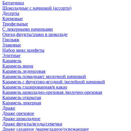
Батончики
Шоколадные с начинкой (ассорти)
Десерты
Кремовые
Трюфельные
С ликерными начинками
Орехи,фрукты/злаки в шоколаде
Грильяж
Злаковые
Набор микс конфеты
Элитные
Карамель
Карамель мини
Карамель леденцовая
Карамель помадная/с молочной начинкой
Карамель с фруктово-ягодной /желейной начинкой
Карамель глазированная/в какао
Карамель шоколадно-ореховая /молочно-ореховая
Карамель открытая
Карамель ликерная
Драже
Драже ореховое
Драже шоколадное
Драже фрукты/ягоды/семечки
Драже сахарное /мармеладное/освежающее