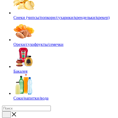
Снеки (чипсы/попкорн/сухарики/крендельки/крекер)
Орехи/сухофрукты/семечки
Бакалея
Соки/напитки/вода