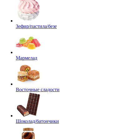
Зефир/пастила/безе
Мармелад
Восточные сладости
Шоколад/батончики