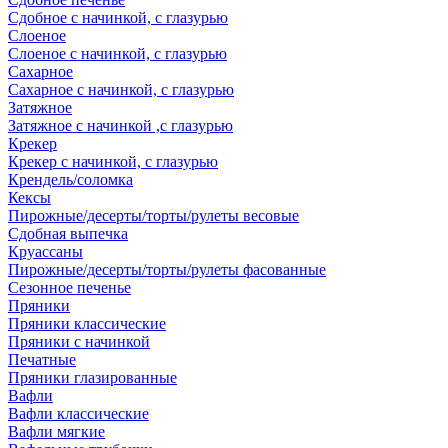
Сдобное с начинкой, с глазурью
Слоеное
Слоеное с начинкой, с глазурью
Сахарное
Сахарное с начинкой, с глазурью
Затяжное
Затяжное с начинкой ,с глазурью
Крекер
Крекер с начинкой, с глазурью
Крендель/соломка
Кексы
Пирожные/десерты/торты/рулеты весовые
Сдобная выпечка
Круассаны
Пирожные/десерты/торты/рулеты фасованные
Сезонное печенье
Пряники
Пряники классические
Пряники с начинкой
Печатные
Пряники глазированные
Вафли
Вафли классические
Вафли мягкие