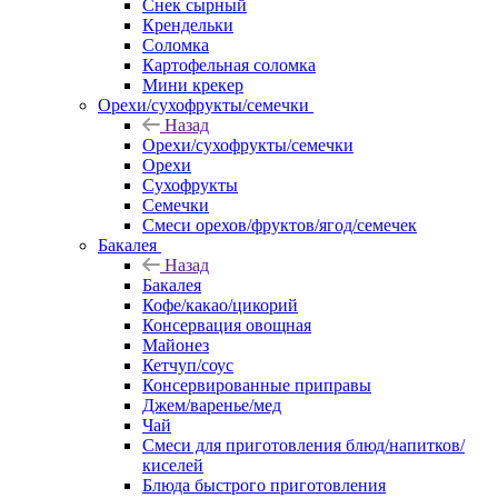
Снек сырный
Крендельки
Соломка
Картофельная соломка
Мини крекер
Орехи/сухофрукты/семечки
Назад
Орехи/сухофрукты/семечки
Орехи
Сухофрукты
Семечки
Смеси орехов/фруктов/ягод/семечек
Бакалея
Назад
Бакалея
Кофе/какао/цикорий
Консервация овощная
Майонез
Кетчуп/соус
Консервированные приправы
Джем/варенье/мед
Чай
Смеси для приготовления блюд/напитков/
киселей
Блюда быстрого приготовления