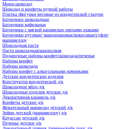
Мини-шоколад
Шоколад и конфеты ручной работы
Плитка /фигурки весовые из кондитерской глазури
Батончики шоколадные
Батончики вафельные
Батончики с мягкой карамелью орехами,злаками
Батончики нуговые/ марципановые/кокосовые/суфле/
маршмеллоу
Шоколадная паста
Паста шоколадная/арахисовая
Подарочные наборы конфет/шоколада/печенья
Наборы конфет
Наборы шоколада
Наборы конфет с алкогольными начинками
Детские кондитерские изделия
Конструктор кондитерский д/к
Шоколадное яйцо д/к
Шоколадные изделия детские д/к
Декоративная карамель д/к
Конфеты детские д/к
Жевательный мармелад детский д/к
Зефир детский (маршмеллоу) д/к
Круассан детский д/к
Печенье детское д/к
Декоративный пряник /печенье/кейк попс д/к