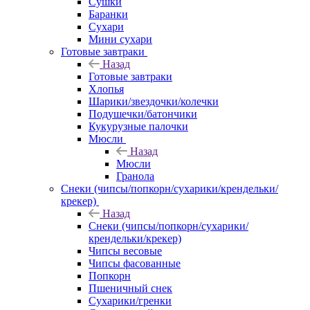
Сушки
Баранки
Сухари
Мини сухари
Готовые завтраки
Назад
Готовые завтраки
Хлопья
Шарики/звездочки/колечки
Подушечки/батончики
Кукурузные палочки
Мюсли
Назад
Мюсли
Гранола
Снеки (чипсы/попкорн/сухарики/крендельки/
крекер)
Назад
Снеки (чипсы/попкорн/сухарики/
крендельки/крекер)
Чипсы весовые
Чипсы фасованные
Попкорн
Пшеничный снек
Сухарики/гренки