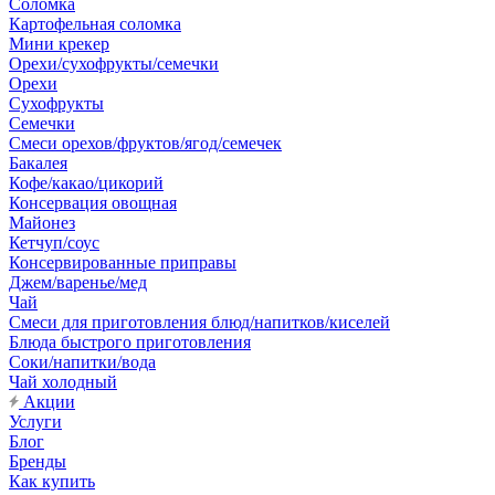
Соломка
Картофельная соломка
Мини крекер
Орехи/сухофрукты/семечки
Орехи
Сухофрукты
Семечки
Смеси орехов/фруктов/ягод/семечек
Бакалея
Кофе/какао/цикорий
Консервация овощная
Майонез
Кетчуп/соус
Консервированные приправы
Джем/варенье/мед
Чай
Смеси для приготовления блюд/напитков/киселей
Блюда быстрого приготовления
Соки/напитки/вода
Чай холодный
Акции
Услуги
Блог
Бренды
Как купить