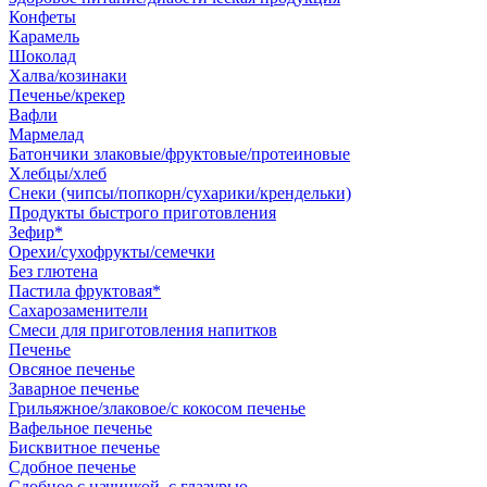
Конфеты
Карамель
Шоколад
Халва/козинаки
Печенье/крекер
Вафли
Мармелад
Батончики злаковые/фруктовые/протеиновые
Хлебцы/хлеб
Снеки (чипсы/попкорн/сухарики/крендельки)
Продукты быстрого приготовления
Зефир*
Орехи/сухофрукты/семечки
Без глютена
Пастила фруктовая*
Сахарозаменители
Смеси для приготовления напитков
Печенье
Овсяное печенье
Заварное печенье
Грильяжное/злаковое/с кокосом печенье
Вафельное печенье
Бисквитное печенье
Сдобное печенье
Сдобное с начинкой, с глазурью