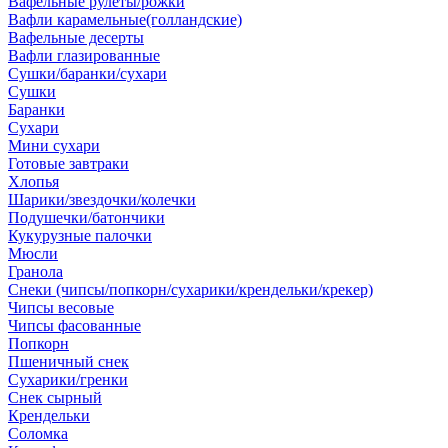
Вафельные рулеты/рожки
Вафли карамельные(голландские)
Вафельные десерты
Вафли глазированные
Сушки/баранки/сухари
Сушки
Баранки
Сухари
Мини сухари
Готовые завтраки
Хлопья
Шарики/звездочки/колечки
Подушечки/батончики
Кукурузные палочки
Мюсли
Гранола
Снеки (чипсы/попкорн/сухарики/крендельки/крекер)
Чипсы весовые
Чипсы фасованные
Попкорн
Пшеничный снек
Сухарики/гренки
Снек сырный
Крендельки
Соломка