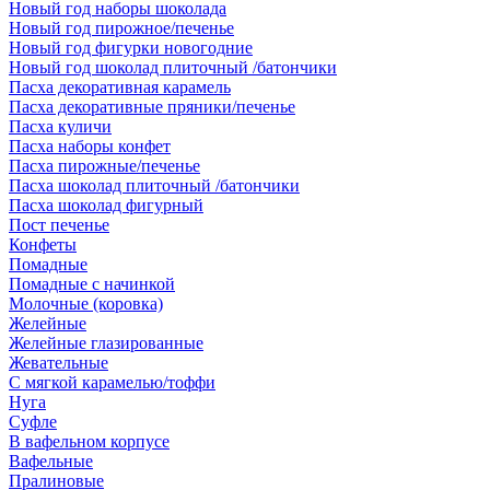
Новый год наборы шоколада
Новый год пирожное/печенье
Новый год фигурки новогодние
Новый год шоколад плиточный /батончики
Пасха декоративная карамель
Пасха декоративные пряники/печенье
Пасха куличи
Пасха наборы конфет
Пасха пирожные/печенье
Пасха шоколад плиточный /батончики
Пасха шоколад фигурный
Пост печенье
Конфеты
Помадные
Помадные с начинкой
Молочные (коровка)
Желейные
Желейные глазированные
Жевательные
С мягкой карамелью/тоффи
Нуга
Суфле
В вафельном корпусе
Вафельные
Пралиновые