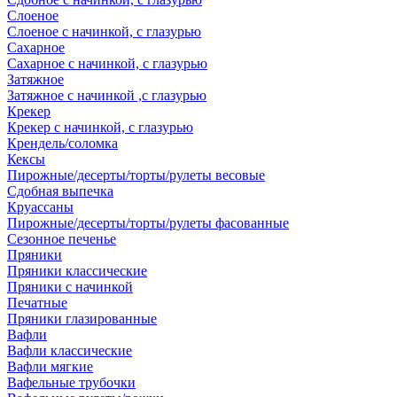
Слоеное
Слоеное с начинкой, с глазурью
Сахарное
Сахарное с начинкой, с глазурью
Затяжное
Затяжное с начинкой ,с глазурью
Крекер
Крекер с начинкой, с глазурью
Крендель/соломка
Кексы
Пирожные/десерты/торты/рулеты весовые
Сдобная выпечка
Круассаны
Пирожные/десерты/торты/рулеты фасованные
Сезонное печенье
Пряники
Пряники классические
Пряники с начинкой
Печатные
Пряники глазированные
Вафли
Вафли классические
Вафли мягкие
Вафельные трубочки