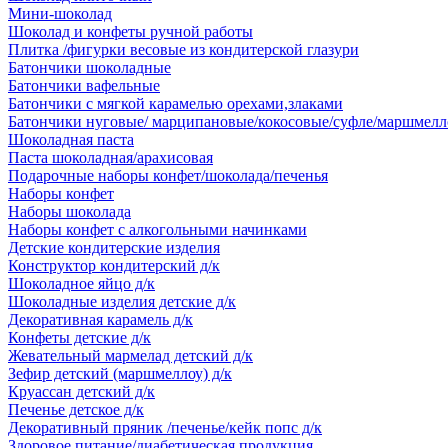
Мини-шоколад
Шоколад и конфеты ручной работы
Плитка /фигурки весовые из кондитерской глазури
Батончики шоколадные
Батончики вафельные
Батончики с мягкой карамелью орехами,злаками
Батончики нуговые/ марципановые/кокосовые/суфле/маршмелл
Шоколадная паста
Паста шоколадная/арахисовая
Подарочные наборы конфет/шоколада/печенья
Наборы конфет
Наборы шоколада
Наборы конфет с алкогольными начинками
Детские кондитерские изделия
Конструктор кондитерский д/к
Шоколадное яйцо д/к
Шоколадные изделия детские д/к
Декоративная карамель д/к
Конфеты детские д/к
Жевательный мармелад детский д/к
Зефир детский (маршмеллоу) д/к
Круассан детский д/к
Печенье детское д/к
Декоративный пряник /печенье/кейк попс д/к
Здоровое питание/диабетическая продукция