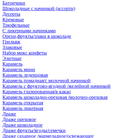
Батончики
Шоколадные с начинкой (ассорти)
Десерты
Кремовые
Трюфельные
С ликерными начинками
Орехи,фрукты/злаки в шоколаде
Грильяж
Злаковые
Набор микс конфеты
Элитные
Карамель
Карамель мини
Карамель леденцовая
Карамель помадная/с молочной начинкой
Карамель с фруктово-ягодной /желейной начинкой
Карамель глазированная/в какао
Карамель шоколадно-ореховая /молочно-ореховая
Карамель открытая
Карамель ликерная
Драже
Драже ореховое
Драже шоколадное
Драже фрукты/ягоды/семечки
Драже сахарное /мармеладное/освежающее