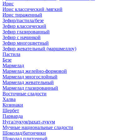
Ирис
Ирис классический /мягкий
Ирис тираженный
Зефир/пастила/безе
Зефир классический
Зефир глазированный
Зефир с начинкой
Зефир многоцветный
Зефир жевательный (маршмеллоу)
Пастила
Безе
Мармелад
Мармелад желейно-формовой
Мармелад многослойный
Мармелад жевательный
Мармелад глазированный
Восточные сладости
Халва
Козинаки
Щербет
Парварда
Нуга/лукум/рахат-лукум
Мучные национальные сладости
Шоколад/батончики
Шоколад плиточный