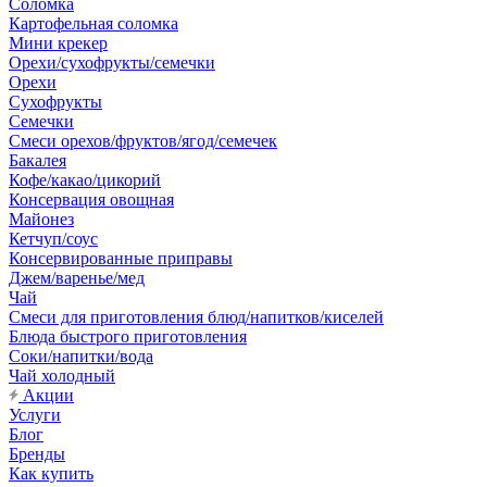
Соломка
Картофельная соломка
Мини крекер
Орехи/сухофрукты/семечки
Орехи
Сухофрукты
Семечки
Смеси орехов/фруктов/ягод/семечек
Бакалея
Кофе/какао/цикорий
Консервация овощная
Майонез
Кетчуп/соус
Консервированные приправы
Джем/варенье/мед
Чай
Смеси для приготовления блюд/напитков/киселей
Блюда быстрого приготовления
Соки/напитки/вода
Чай холодный
Акции
Услуги
Блог
Бренды
Как купить