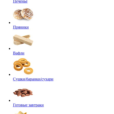
Печенье
Пряники
Вафли
Сушки/баранки/сухари
Готовые завтраки