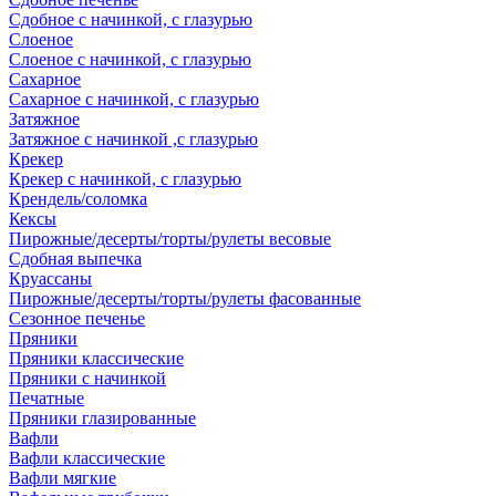
Сдобное с начинкой, с глазурью
Слоеное
Слоеное с начинкой, с глазурью
Сахарное
Сахарное с начинкой, с глазурью
Затяжное
Затяжное с начинкой ,с глазурью
Крекер
Крекер с начинкой, с глазурью
Крендель/соломка
Кексы
Пирожные/десерты/торты/рулеты весовые
Сдобная выпечка
Круассаны
Пирожные/десерты/торты/рулеты фасованные
Сезонное печенье
Пряники
Пряники классические
Пряники с начинкой
Печатные
Пряники глазированные
Вафли
Вафли классические
Вафли мягкие