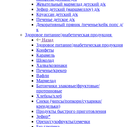
Жевательный мармелад детский д/к
Зефир детский (маршмеллоу) д/к
Круассан детский д/к
Печенье детское д/к
Декоративный пряник /печенье/кейк попс д/
к
Здоровое питание/диабетическая продукция
Назад
Здоровое питание/диабетическая продукция
Конфеты
Карамель
Шоколад
Халва/козинаки
Печенье/крекер
Вафли
Мармелад
Батончики злаковые/фруктовые/
протеиновые
Хлебцы/хлеб
Снеки (чипсы/попкорн/сухарики/
крендельки)
Продукты быстрого приготовления
Зефир*
Орехи/сухофрукты/семечки
Без глютена