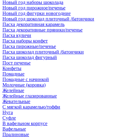
Новый год наборы шоколада
Новый год пирожное/печенье
Новый год фигурки новогодние
Новый год шоколад плиточный /батончики
Пасха декоративная карамель
Пасха декоративные пряники/печенье
Пасха куличи
Пасха наборы конфет
Пасха пирожные/печенье
Пасха шоколад плиточный /батончики
Пасха шоколад фигурный
Пост печенье
Конфеты
Помадные
Помадные с начинкой
Молочные (коровка)
Желейные
Желейные глазированные
Жевательные
С мягкой карамелью/тоффи
Нуга
Суфле
В вафельном корпусе
Вафельные
Пралиновые