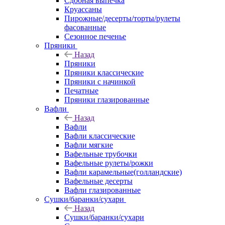
Сдобная выпечка
Круассаны
Пирожные/десерты/торты/рулеты
фасованные
Сезонное печенье
Пряники
Назад
Пряники
Пряники классические
Пряники с начинкой
Печатные
Пряники глазированные
Вафли
Назад
Вафли
Вафли классические
Вафли мягкие
Вафельные трубочки
Вафельные рулеты/рожки
Вафли карамельные(голландские)
Вафельные десерты
Вафли глазированные
Сушки/баранки/сухари
Назад
Сушки/баранки/сухари