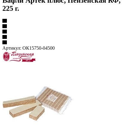
Вафли Артек плюс, Пензенская КФ,
225 г.
Артикул:
ОК15750-04500