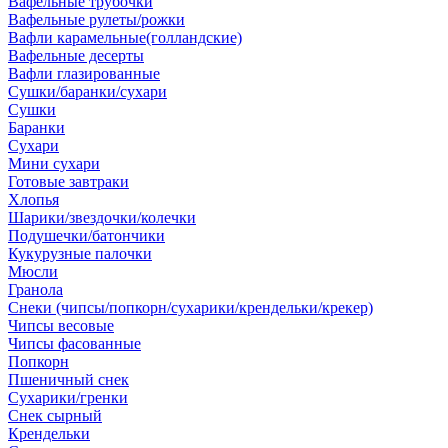
Вафельные трубочки
Вафельные рулеты/рожки
Вафли карамельные(голландские)
Вафельные десерты
Вафли глазированные
Сушки/баранки/сухари
Сушки
Баранки
Сухари
Мини сухари
Готовые завтраки
Хлопья
Шарики/звездочки/колечки
Подушечки/батончики
Кукурузные палочки
Мюсли
Гранола
Снеки (чипсы/попкорн/сухарики/крендельки/крекер)
Чипсы весовые
Чипсы фасованные
Попкорн
Пшеничный снек
Сухарики/гренки
Снек сырный
Крендельки