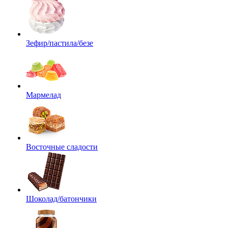
Зефир/пастила/безе
Мармелад
Восточные сладости
Шоколад/батончики