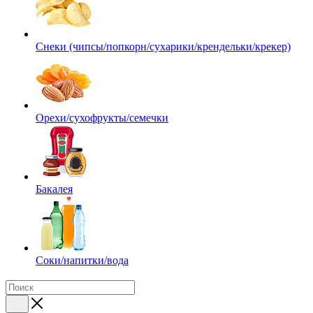
Снеки (чипсы/попкорн/сухарики/крендельки/крекер)
Орехи/сухофрукты/семечки
Бакалея
Соки/напитки/вода