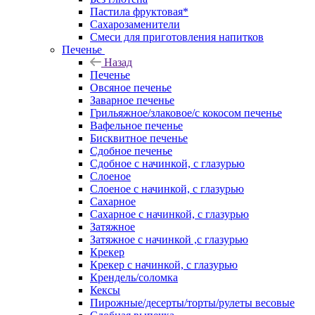
Пастила фруктовая*
Сахарозаменители
Смеси для приготовления напитков
Печенье
Назад
Печенье
Овсяное печенье
Заварное печенье
Грильяжное/злаковое/с кокосом печенье
Вафельное печенье
Бисквитное печенье
Сдобное печенье
Сдобное с начинкой, с глазурью
Слоеное
Слоеное с начинкой, с глазурью
Сахарное
Сахарное с начинкой, с глазурью
Затяжное
Затяжное с начинкой ,с глазурью
Крекер
Крекер с начинкой, с глазурью
Крендель/соломка
Кексы
Пирожные/десерты/торты/рулеты весовые