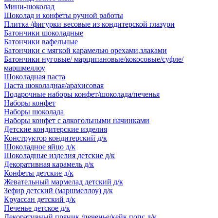
Мини-шоколад
Шоколад и конфеты ручной работы
Плитка /фигурки весовые из кондитерской глазури
Батончики шоколадные
Батончики вафельные
Батончики с мягкой карамелью орехами,злаками
Батончики нуговые/ марципановые/кокосовые/суфле/
маршмеллоу
Шоколадная паста
Паста шоколадная/арахисовая
Подарочные наборы конфет/шоколада/печенья
Наборы конфет
Наборы шоколада
Наборы конфет с алкогольными начинками
Детские кондитерские изделия
Конструктор кондитерский д/к
Шоколадное яйцо д/к
Шоколадные изделия детские д/к
Декоративная карамель д/к
Конфеты детские д/к
Жевательный мармелад детский д/к
Зефир детский (маршмеллоу) д/к
Круассан детский д/к
Печенье детское д/к
Декоративный пряник /печенье/кейк попс д/к