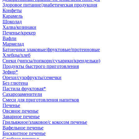
Здоровое питание/диабетическая продукция
Конфеты
Карамель
Шоколад
Халва/козинаки
Печенье/крекер
Вафли
Мармелад
Батончики злаковые/фруктовые/протеиновые
Хлебцы/хлеб
Снеки (чипсы/попкорн/сухарики/крендельки)
Продукты быстрого приготовления
Зефир*
Орехи/сухофрукты/семечки
Без глютена
Пастила фруктовая*
Сахарозаменители
Смеси для приготовления напитков
Печенье
Овсяное печенье
Заварное печенье
Грильяжное/злаковое/с кокосом печенье
Вафельное печенье
Бисквитное печенье
Сдобное печенье