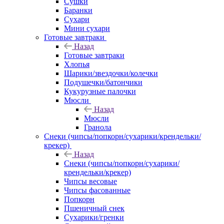
Сушки
Баранки
Сухари
Мини сухари
Готовые завтраки
Назад
Готовые завтраки
Хлопья
Шарики/звездочки/колечки
Подушечки/батончики
Кукурузные палочки
Мюсли
Назад
Мюсли
Гранола
Снеки (чипсы/попкорн/сухарики/крендельки/
крекер)
Назад
Снеки (чипсы/попкорн/сухарики/
крендельки/крекер)
Чипсы весовые
Чипсы фасованные
Попкорн
Пшеничный снек
Сухарики/гренки