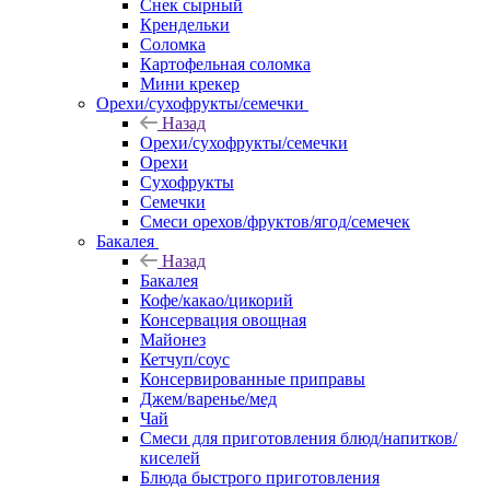
Снек сырный
Крендельки
Соломка
Картофельная соломка
Мини крекер
Орехи/сухофрукты/семечки
Назад
Орехи/сухофрукты/семечки
Орехи
Сухофрукты
Семечки
Смеси орехов/фруктов/ягод/семечек
Бакалея
Назад
Бакалея
Кофе/какао/цикорий
Консервация овощная
Майонез
Кетчуп/соус
Консервированные приправы
Джем/варенье/мед
Чай
Смеси для приготовления блюд/напитков/
киселей
Блюда быстрого приготовления