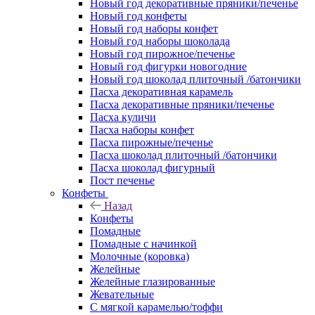
Новый год декоративные пряники/печенье
Новый год конфеты
Новый год наборы конфет
Новый год наборы шоколада
Новый год пирожное/печенье
Новый год фигурки новогодние
Новый год шоколад плиточный /батончики
Пасха декоративная карамель
Пасха декоративные пряники/печенье
Пасха куличи
Пасха наборы конфет
Пасха пирожные/печенье
Пасха шоколад плиточный /батончики
Пасха шоколад фигурный
Пост печенье
Конфеты
Назад
Конфеты
Помадные
Помадные с начинкой
Молочные (коровка)
Желейные
Желейные глазированные
Жевательные
С мягкой карамелью/тоффи