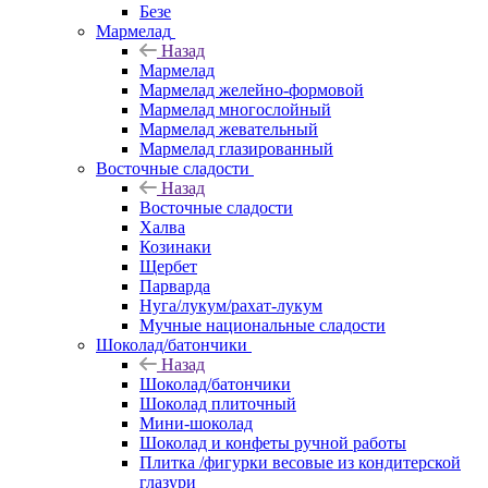
Безе
Мармелад
Назад
Мармелад
Мармелад желейно-формовой
Мармелад многослойный
Мармелад жевательный
Мармелад глазированный
Восточные сладости
Назад
Восточные сладости
Халва
Козинаки
Щербет
Парварда
Нуга/лукум/рахат-лукум
Мучные национальные сладости
Шоколад/батончики
Назад
Шоколад/батончики
Шоколад плиточный
Мини-шоколад
Шоколад и конфеты ручной работы
Плитка /фигурки весовые из кондитерской
глазури