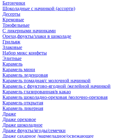
Батончики
Шоколадные с начинкой (ассорти)
Десерты
Кремовые
Трюфельные
С ликерными начинками
Орехи,фрукты/злаки в шоколаде
Грильяж
Злаковые
Набор микс конфеты
Элитные
Карамель
Карамель мини
Карамель леденцовая
Карамель помадная/с молочной начинкой
Карамель с фруктово-ягодной /желейной начинкой
Карамель глазированная/в какао
Карамель шоколадно-ореховая /молочно-ореховая
Карамель открытая
Карамель ликерная
Драже
Драже ореховое
Драже шоколадное
Драже фрукты/ягоды/семечки
Драже сахарное /мармеладное/освежающее