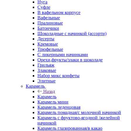
Нуга
Суфле
В вафельном корпусе
Вафельные
Пралиновые
Батончики
Шоколадные с начинкой (ассорти)
Десерты
Кремовые
Трюфельные
С ликерными начинками
Орехи,фрукты/злаки в шоколаде
Грильяж
Злаковые
Набор микс конфеты
Элитные
Карамель
Назад
Карамель
Карамель мини
Карамель леденцовая
Карамель помадная/с молочной начинкой
Карамель с фруктово-ягодной /желейной
начинкой
Карамель глазированная/в какао