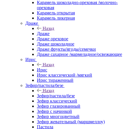
Карамель шоколадно-ореховая /молочно-
ореховая
Карамель открытая
Карамель ликерная
Драже
Назад
Драже
Драже ореховое
Драже шоколадное
Драже фрукты/ягоды/семечки
Драже сахарное /мармеладное/освежающее
Ирис
Назад
Ирис
Ирис классический /мягкий
Ирис тираженный
Зефир/пастила/безе
Назад
Зефир/пастила/безе
Зефир классический
Зефир глазированный
Зефир с начинкой
Зефир многоцветный
Зефир жевательный (маршмеллоу)
Пастила