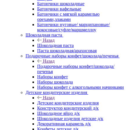
Батончики шоколадные
Батончики вафельные
Батончики с мягкой карамелью
орехами,злаками
Батончики нуговые/ марципановые/
кокосовые/суфле/маршмеллоу
Шоколадная паста
Назад
Шоколадная паста
Паста шоколадная/арахисовая
Подарочные наборы конфет/шоколада/печенья
Назад
Подарочные наборы конфет/шоколада/
печенья
Наборы конфет
Наборы шоколада
Наборы конфет с алкогольными начинками
Детские кондитерские изделия
Назад
Детские кондитерские изделия
Конструктор кондитерский д/к
Шоколадное яйцо д/к
Шоколадные изделия детские д/к
Декоративная карамель д/к
Конфеты детские д/к